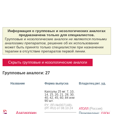
Информация о групповых и нозологических аналогах
предназначена только для специалистов.
Групповые и нозологические аналоги
не являются полными
аналогами препаратов
, решение об их использовании
может быть принято только специалистом при назначении
терапии в отсутствие препаратов первой линии.
Скрыть групповые и нозологические аналоги
Групповые аналоги: 27
Название
Форма выпуска
Владелец рег. уд.
Кап­су­лы 25 мг: 7, 10,
14, 15, 20, 21, 28, 30,
40, 42, 45, 60, 84 или
90 шт.
РУ: ЛП-№(007148)-
(РГ-RU) от 08.10.24
(Россия)
АТОЛЛ
Азатиоприн
Произведено:
ОЗОН