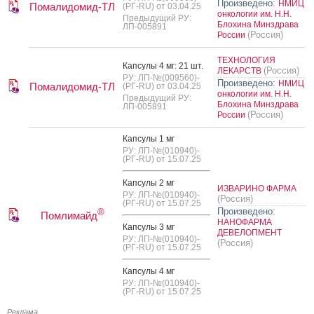
Произведено:
НМИЦ
Помалидомид-ТЛ
(РГ-RU) от 03.04.25
онкологии им. Н.Н.
Предыдущий РУ:
Блохина Минздрава
ЛП-005891
(Россия)
России
ТЕХНОЛОГИЯ
Кап­су­лы 4 мг: 21 шт.
(Россия)
ЛЕКАРСТВ
РУ: ЛП-№(009560)-
Произведено:
НМИЦ
Помалидомид-ТЛ
(РГ-RU) от 03.04.25
онкологии им. Н.Н.
Предыдущий РУ:
Блохина Минздрава
ЛП-005891
(Россия)
России
Кап­су­лы 1 мг
РУ: ЛП-№(010940)-
(РГ-RU) от 15.07.25
Кап­су­лы 2 мг
ИЗВАРИНО ФАРМА
РУ: ЛП-№(010940)-
(Россия)
(РГ-RU) от 15.07.25
Произведено:
®
Помлимайд
НАНОФАРМА
Кап­су­лы 3 мг
ДЕВЕЛОПМЕНТ
РУ: ЛП-№(010940)-
(Россия)
(РГ-RU) от 15.07.25
Кап­су­лы 4 мг
РУ: ЛП-№(010940)-
(РГ-RU) от 15.07.25
Реклама