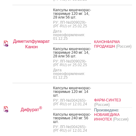
Кап­су­лы ки­шеч­но­рас­
тво­римые 120 мг: 14,
28 или 56 шт.
РУ: ЛП-№(009029)-
(РГ-RU) от 25.02.25
Дата
переоформления:
01.12.25
Диметилфумарат
КАНОНФАРМА
Канон
(Россия)
ПРОДАКШН
Кап­су­лы ки­шеч­но­рас­
тво­римые 240 мг: 14,
28 или 56 шт.
РУ: ЛП-№(009029)-
(РГ-RU) от 25.02.25
Дата
переоформления:
01.12.25
Кап­су­лы ки­шеч­но­рас­
тво­римые 120 мг: 14
шт.
ФАРМ-СИНТЕЗ
РУ: ЛП-№(004265)-
(РГ-RU) от 12.01.24
(Россия)
®
Дифурат
Произведено:
Кап­су­лы ки­шеч­но­рас­
НОВАМЕДИКА
тво­римые 240 мг: 56
(Россия)
ИННОТЕХ
шт.
РУ: ЛП-№(004265)-
(РГ-RU) от 12.01.24