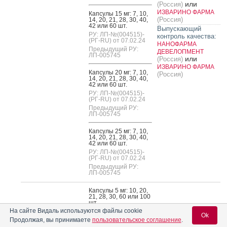
или
(Россия)
ИЗВАРИНО ФАРМА
Кап­су­лы 15 мг: 7, 10,
(Россия)
14, 20, 21, 28, 30, 40,
42 или 60 шт.
Выпускающий
РУ: ЛП-№(004515)-
контроль качества:
(РГ-RU) от 07.02.24
НАНОФАРМА
Предыдущий РУ:
ДЕВЕЛОПМЕНТ
ЛП-005745
или
(Россия)
ИЗВАРИНО ФАРМА
Кап­су­лы 20 мг: 7, 10,
(Россия)
14, 20, 21, 28, 30, 40,
42 или 60 шт.
РУ: ЛП-№(004515)-
(РГ-RU) от 07.02.24
Предыдущий РУ:
ЛП-005745
Кап­су­лы 25 мг: 7, 10,
14, 20, 21, 28, 30, 40,
42 или 60 шт.
РУ: ЛП-№(004515)-
(РГ-RU) от 07.02.24
Предыдущий РУ:
ЛП-005745
Кап­су­лы 5 мг: 10, 20,
21, 28, 30, 60 или 100
шт.
На сайте Видаль используются файлы cookie
РУ: ЛП-№(012255)-
Ok
(РГ-RU) от 27.10.25
Продолжая, вы принимаете
пользовательское соглашение
.
Предыдущий РУ: