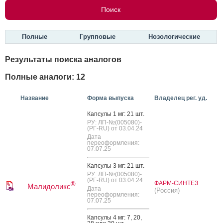
Полные
Групповые
Нозологические
Результаты поиска аналогов
Полные аналоги: 12
Название
Форма выпуска
Владелец рег. уд.
Кап­су­лы 1 мг: 21 шт.
РУ: ЛП-№(005080)-
(РГ-RU) от 03.04.24
Дата
переоформления:
07.07.25
Кап­су­лы 3 мг: 21 шт.
РУ: ЛП-№(005080)-
(РГ-RU) от 03.04.24
ФАРМ-СИНТЕЗ
®
Малидоликс
Дата
(Россия)
переоформления:
07.07.25
Кап­су­лы 4 мг: 7, 20,