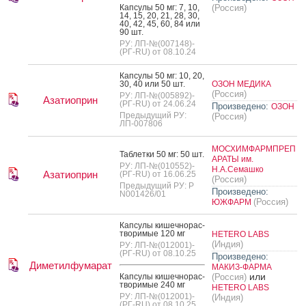
Кап­су­лы 50 мг: 7, 10,
(Россия)
14, 15, 20, 21, 28, 30,
40, 42, 45, 60, 84 или
90 шт.
РУ: ЛП-№(007148)-
(РГ-RU) от 08.10.24
Кап­су­лы 50 мг: 10, 20,
30, 40 или 50 шт.
ОЗОН МЕДИКА
(Россия)
РУ: ЛП-№(005892)-
Азатиоприн
(РГ-RU) от 24.06.24
Произведено:
ОЗОН
Предыдущий РУ:
(Россия)
ЛП-007806
МОСХИМФАРМПРЕП
Таб­летки 50 мг: 50 шт.
АРАТЫ им.
РУ: ЛП-№(010552)-
Н.А.Семашко
Азатиоприн
(РГ-RU) от 16.06.25
(Россия)
Предыдущий РУ: Р
Произведено:
N001426/01
(Россия)
ЮЖФАРМ
Кап­су­лы ки­шеч­но­рас­
тво­римые 120 мг
HETERO LABS
(Индия)
РУ: ЛП-№(012001)-
(РГ-RU) от 08.10.25
Произведено:
Диметилфумарат
МАКИЗ-ФАРМА
или
Кап­су­лы ки­шеч­но­рас­
(Россия)
тво­римые 240 мг
HETERO LABS
РУ: ЛП-№(012001)-
(Индия)
(РГ-RU) от 08.10.25