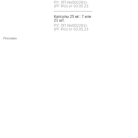
РУ: ЛП-№(002281)-
(РГ-RU) от 03.05.23
Кап­су­лы 25 мг:: 7 или
21 шт.
РУ: ЛП-№(002281)-
(РГ-RU) от 03.05.23
Реклама