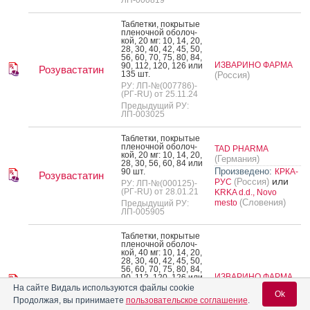
Таб­летки, пок­ры­тые
пле­ноч­ной обо­лоч­
кой, 20 мг: 10, 14, 20,
28, 30, 40, 42, 45, 50,
56, 60, 70, 75, 80, 84,
ИЗВАРИНО ФАРМА
90, 112, 120, 126 или
Розувастатин
135 шт.
(Россия)
РУ: ЛП-№(007786)-
(РГ-RU) от 25.11.24
Предыдущий РУ:
ЛП-003025
Таб­летки, пок­ры­тые
пле­ноч­ной обо­лоч­
TAD PHARMA
кой, 20 мг: 10, 14, 20,
(Германия)
28, 30, 56, 60, 84 или
Произведено:
90 шт.
КРКА-
Розувастатин
или
(Россия)
РУС
РУ: ЛП-№(000125)-
(РГ-RU) от 28.01.21
KRKA d.d., Novo
(Словения)
mesto
Предыдущий РУ:
ЛП-005905
Таб­летки, пок­ры­тые
пле­ноч­ной обо­лоч­
кой, 40 мг: 10, 14, 20,
28, 30, 40, 42, 45, 50,
56, 60, 70, 75, 80, 84,
ИЗВАРИНО ФАРМА
90, 112, 120, 126 или
Розувастатин
135 шт.
(Россия)
На сайте Видаль используются файлы cookie
Ok
РУ: ЛП-№(007786)-
Продолжая, вы принимаете
пользовательское соглашение
.
(РГ-RU) от 25.11.24