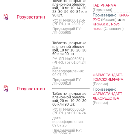
Таб­летки, пок­ры­тые
пле­ноч­ной обо­лоч­
TAD PHARMA
кой, 10 мг: 10, 14, 20,
(Германия)
28, 30, 56, 60, 84 или
Произведено:
90 шт.
КРКА-
Розувастатин
или
(Россия)
РУС
РУ: ЛП-№(000125)-
(РГ-RU) от 28.01.21
KRKA d.d., Novo
(Словения)
mesto
Предыдущий РУ:
ЛП-005905
Таб­летки, пок­ры­тые
пле­ноч­ной обо­лоч­
кой, 10 мг: 10, 20, 30,
60 или 90 шт.
РУ: ЛП-№(005051)-
(РГ-RU) от 01.04.24
Дата
переоформления:
09.07.25
ФАРМСТАНДАРТ-
ТОМСКХИМФАРМ
Предыдущий РУ:
ЛП-000819
(Россия)
Розувастатин
Произведено:
Таб­летки, пок­ры­тые
ФАРМСТАНДАРТ-
пле­ноч­ной обо­лоч­
ЛЕКСРЕДСТВА
кой, 20 мг: 10, 20, 30,
(Россия)
60 или 90 шт.
РУ: ЛП-№(005051)-
(РГ-RU) от 01.04.24
Дата
переоформления:
09.07.25
Предыдущий РУ:
ЛП-000819