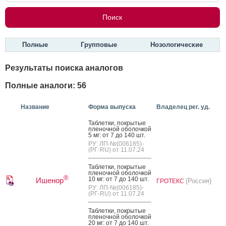
Полные
Групповые
Нозологические
Результаты поиска аналогов
Полные аналоги: 56
Название
Форма выпуска
Владелец рег. уд.
Таб­летки, пок­ры­тые
пле­ноч­ной обо­лоч­кой
5 мг: от 7 до 140 шт.
РУ: ЛП-№(006185)-
(РГ-RU) от 11.07.24
Таб­летки, пок­ры­тые
пле­ноч­ной обо­лоч­кой
®
10 мг: от 7 до 140 шт.
Ишенор
(Россия)
ГРОТЕКС
РУ: ЛП-№(006185)-
(РГ-RU) от 11.07.24
Таб­летки, пок­ры­тые
пле­ноч­ной обо­лоч­кой
20 мг: от 7 до 140 шт.