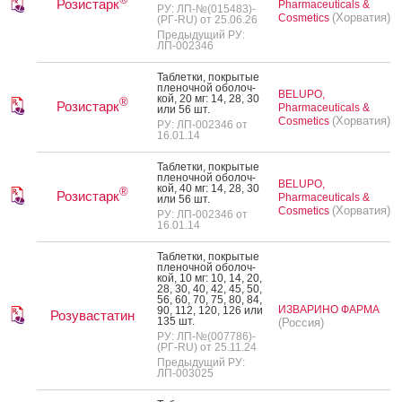
Розистарк
Pharmaceuticals &
РУ: ЛП-№(015483)-
(Хорватия)
Cosmetics
(РГ-RU) от 25.06.26
Предыдущий РУ:
ЛП-002346
Таб­летки, пок­ры­тые
пле­ноч­ной обо­лоч­
BELUPO,
кой, 20 мг: 14, 28, 30
®
Розистарк
Pharmaceuticals &
или 56 шт.
(Хорватия)
Cosmetics
РУ: ЛП-002346 от
16.01.14
Таб­летки, пок­ры­тые
пле­ноч­ной обо­лоч­
BELUPO,
кой, 40 мг: 14, 28, 30
®
Розистарк
Pharmaceuticals &
или 56 шт.
(Хорватия)
Cosmetics
РУ: ЛП-002346 от
16.01.14
Таб­летки, пок­ры­тые
пле­ноч­ной обо­лоч­
кой, 10 мг: 10, 14, 20,
28, 30, 40, 42, 45, 50,
56, 60, 70, 75, 80, 84,
ИЗВАРИНО ФАРМА
90, 112, 120, 126 или
Розувастатин
135 шт.
(Россия)
РУ: ЛП-№(007786)-
(РГ-RU) от 25.11.24
Предыдущий РУ:
ЛП-003025