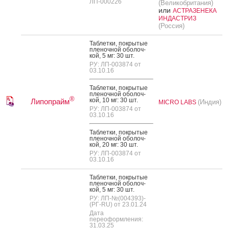
ЛП-000226
(Великобритания)
или
АСТРАЗЕНЕКА
ИНДАСТРИЗ
(Россия)
Таб­летки, пок­ры­тые
пле­ноч­ной обо­лоч­
кой, 5 мг: 30 шт.
РУ: ЛП-003874 от
03.10.16
Таб­летки, пок­ры­тые
пле­ноч­ной обо­лоч­
®
кой, 10 мг: 30 шт.
Липопрайм
(Индия)
MICRO LABS
РУ: ЛП-003874 от
03.10.16
Таб­летки, пок­ры­тые
пле­ноч­ной обо­лоч­
кой, 20 мг: 30 шт.
РУ: ЛП-003874 от
03.10.16
Таб­летки, пок­ры­тые
пле­ноч­ной обо­лоч­
кой, 5 мг: 30 шт.
РУ: ЛП-№(004393)-
(РГ-RU) от 23.01.24
Дата
переоформления:
31.03.25