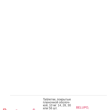
Таб­летки, пок­ры­тые
пле­ноч­ной обо­лоч­
кой, 10 мг: 14, 28, 30
BELUPO,
или 56 шт.
®