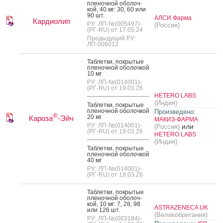
пле­ноч­ной обо­лоч­
кой, 40 мг: 30, 60 или
90 шт.
АЛСИ Фарма
Кардиолип
РУ: ЛП-№(005497)-
(Россия)
(РГ-RU) от 17.05.24
Предыдущий РУ:
ЛП-006012
Таб­летки, пок­ры­тые
пле­ноч­ной обо­лоч­кой
10 мг
РУ: ЛП-№(014001)-
(РГ-RU) от 19.03.26
HETERO LABS
(Индия)
Таб­летки, пок­ры­тые
пле­ноч­ной обо­лоч­кой
Произведено:
®
20 мг
Кароза
-Эйч
МАКИЗ-ФАРМА
РУ: ЛП-№(014001)-
или
(Россия)
(РГ-RU) от 19.03.26
HETERO LABS
(Индия)
Таб­летки, пок­ры­тые
пле­ноч­ной обо­лоч­кой
40 мг
РУ: ЛП-№(014001)-
(РГ-RU) от 19.03.26
Таб­летки, пок­ры­тые
пле­ноч­ной обо­лоч­
кой, 10 мг: 7, 28, 98
ASTRAZENECA UK
или 126 шт.
(Великобритания)
РУ: ЛП-№(003184)-