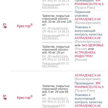
Произведено:
IPR
(РГ-RU) от 14.09.23
PHARMACEUTICALS
Предыдущий РУ: П
(Пуэрто-Рико)
N015644/01
Первичная
упаковка:
Таб­летки, пок­ры­тые
пле­ноч­ной обо­лоч­
ASTRAZENECA UK
кой, 20 мг: 28 или 126
(Великобритания)
шт.
®
Крестор
Упаковка и
РУ: ЛП-№(003184)-
выпускающий
(РГ-RU) от 14.09.23
контроль качества:
Предыдущий РУ: П
ASTRAZENECA UK
N015644/01
(Великобритания)
или
ЗиО-ЗДОРОВЬЕ
Таб­летки, пок­ры­тые
или
(Россия)
пле­ноч­ной обо­лоч­
кой, 40 мг: 28 шт.
АСТРАЗЕНЕКА
ИНДАСТРИЗ
РУ: ЛП-№(003184)-
(РГ-RU) от 14.09.23
(Россия)
Предыдущий РУ: П
N015644/01
ASTRAZENECA UK
(Великобритания)
Произведено:
IPR
Таб­летки, пок­ры­тые
PHARMACEUTICALS
пле­ноч­ной обо­лоч­
(Пуэрто-Рико)
кой, 5 мг: 28 или 98
шт.
Упаковка и
®
Крестор
выпускающий
РУ: ЛП-№(002827)-
(РГ-RU) от 21.07.23
контроль качества:
Предыдущий РУ:
ASTRAZENECA UK