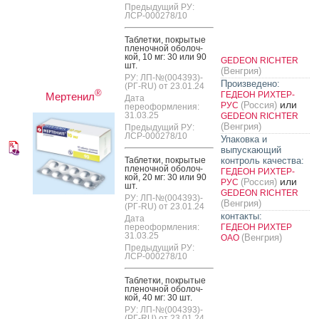
Предыдущий РУ:
ЛСР-000278/10
Таб­летки, пок­ры­тые
пле­ноч­ной обо­лоч­
кой, 10 мг: 30 или 90
GEDEON RICHTER
шт.
(Венгрия)
РУ: ЛП-№(004393)-
Произведено:
(РГ-RU) от 23.01.24
®
ГЕДЕОН РИХТЕР-
Мертенил
Дата
или
(Россия)
РУС
переоформления:
31.03.25
GEDEON RICHTER
(Венгрия)
Предыдущий РУ:
ЛСР-000278/10
Упаковка и
выпускающий
Таб­летки, пок­ры­тые
контроль качества:
пле­ноч­ной обо­лоч­
ГЕДЕОН РИХТЕР-
кой, 20 мг: 30 или 90
или
(Россия)
РУС
шт.
GEDEON RICHTER
РУ: ЛП-№(004393)-
(Венгрия)
(РГ-RU) от 23.01.24
контакты:
Дата
переоформления:
ГЕДЕОН РИХТЕР
31.03.25
(Венгрия)
ОАО
Предыдущий РУ:
ЛСР-000278/10
Таб­летки, пок­ры­тые
пле­ноч­ной обо­лоч­
кой, 40 мг: 30 шт.
РУ: ЛП-№(004393)-
(РГ-RU) от 23.01.24