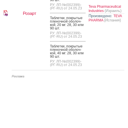
РУ: ЛП-№(002399)-
Teva Pharmaceutical
(РГ-RU) от 24.05.23
(Израиль)
Industries
Розарт
Произведено:
TEVA
Таб­летки, пок­ры­тые
(Испания)
PHARMA
пле­ноч­ной обо­лоч­
кой, 20 мг: 28, 30 или
90 шт.
РУ: ЛП-№(002399)-
(РГ-RU) от 24.05.23
Таб­летки, пок­ры­тые
пле­ноч­ной обо­лоч­
кой, 40 мг: 28, 30 или
90 шт.
РУ: ЛП-№(002399)-
(РГ-RU) от 24.05.23
Реклама