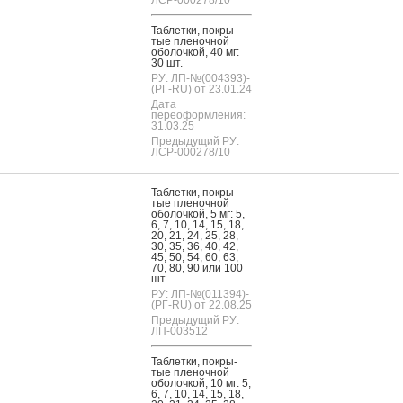
Таб­летки, пок­ры­
тые пле­ноч­ной
обо­лоч­кой, 40 мг:
30 шт.
РУ: ЛП-№(004393)-
(РГ-RU) от 23.01.24
Дата
переоформления:
31.03.25
Предыдущий РУ:
ЛСР-000278/10
Таб­летки, пок­ры­
тые пле­ноч­ной
обо­лоч­кой, 5 мг: 5,
6, 7, 10, 14, 15, 18,
20, 21, 24, 25, 28,
30, 35, 36, 40, 42,
45, 50, 54, 60, 63,
70, 80, 90 или 100
шт.
РУ: ЛП-№(011394)-
(РГ-RU) от 22.08.25
Предыдущий РУ:
ЛП-003512
Таб­летки, пок­ры­
тые пле­ноч­ной
обо­лоч­кой, 10 мг: 5,
6, 7, 10, 14, 15, 18,