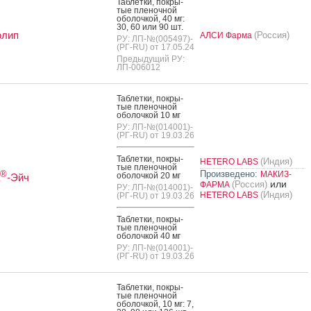
Таб­летки, пок­ры­
тые пле­ноч­ной
обо­лоч­кой, 40 мг:
30, 60 или 90 шт.
олип
(Россия)
АЛСИ Фарма
РУ: ЛП-№(005497)-
(РГ-RU) от 17.05.24
Предыдущий РУ:
ЛП-006012
Таб­летки, пок­ры­
тые пле­ноч­ной
обо­лоч­кой 10 мг
РУ: ЛП-№(014001)-
(РГ-RU) от 19.03.26
Таб­летки, пок­ры­
(Индия)
HETERO LABS
тые пле­ноч­ной
Произведено:
®
МАКИЗ-
обо­лоч­кой 20 мг
-Эйч
или
(Россия)
ФАРМА
РУ: ЛП-№(014001)-
(Индия)
HETERO LABS
(РГ-RU) от 19.03.26
Таб­летки, пок­ры­
тые пле­ноч­ной
обо­лоч­кой 40 мг
РУ: ЛП-№(014001)-
(РГ-RU) от 19.03.26
Таб­летки, пок­ры­
тые пле­ноч­ной
обо­лоч­кой, 10 мг: 7,