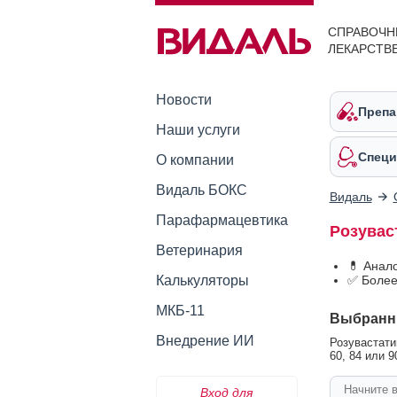
СПРАВОЧН
ЛЕКАРСТВ
Новости
Препа
Наши услуги
Специ
О компании
Видаль БОКС
Видаль
Парафармацевтика
Розувас
Ветеринария
💊 Анал
Калькуляторы
✅ Более
МКБ-11
Выбранн
Внедрение ИИ
Розувастатин
60, 84 или 9
Вход для