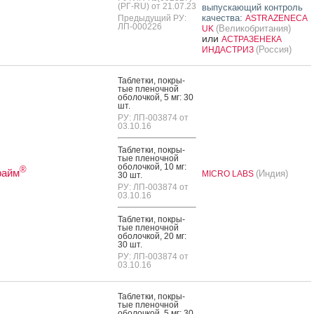
(РГ-RU) от 21.07.23
выпускающий контроль
качества:
Предыдущий РУ:
ASTRAZENECA
ЛП-000226
(Великобритания)
UK
или
АСТРАЗЕНЕКА
(Россия)
ИНДАСТРИЗ
Таб­летки, пок­ры­
тые пле­ноч­ной
обо­лоч­кой, 5 мг: 30
шт.
РУ: ЛП-003874 от
03.10.16
Таб­летки, пок­ры­
тые пле­ноч­ной
обо­лоч­кой, 10 мг:
®
райм
(Индия)
MICRO LABS
30 шт.
РУ: ЛП-003874 от
03.10.16
Таб­летки, пок­ры­
тые пле­ноч­ной
обо­лоч­кой, 20 мг:
30 шт.
РУ: ЛП-003874 от
03.10.16
Таб­летки, пок­ры­
тые пле­ноч­ной
обо­лоч­кой, 5 мг: 30