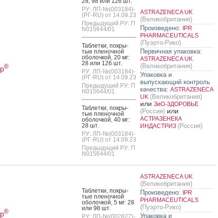
28, 98 или 126 шт.
РУ: ЛП-№(003184)-
ASTRAZENECA UK
(РГ-RU) от 14.09.23
(Великобритания)
Предыдущий РУ: П
Произведено:
IPR
N015644/01
PHARMACEUTICALS
(Пуэрто-Рико)
Таб­летки, пок­ры­
Первичная упаковка:
тые пле­ноч­ной
обо­лоч­кой, 20 мг:
ASTRAZENECA UK
28 или 126 шт.
(Великобритания)
®
р
РУ: ЛП-№(003184)-
Упаковка и
(РГ-RU) от 14.09.23
выпускающий контроль
Предыдущий РУ: П
качества:
ASTRAZENECA
N015644/01
(Великобритания)
UK
или
ЗиО-ЗДОРОВЬЕ
Таб­летки, пок­ры­
или
(Россия)
тые пле­ноч­ной
АСТРАЗЕНЕКА
обо­лоч­кой, 40 мг:
28 шт.
(Россия)
ИНДАСТРИЗ
РУ: ЛП-№(003184)-
(РГ-RU) от 14.09.23
Предыдущий РУ: П
N015644/01
ASTRAZENECA UK
(Великобритания)
Таб­летки, пок­ры­
Произведено:
IPR
тые пле­ноч­ной
PHARMACEUTICALS
обо­лоч­кой, 5 мг: 28
(Пуэрто-Рико)
или 98 шт.
®
р
Упаковка и
РУ: ЛП-№(002827)-