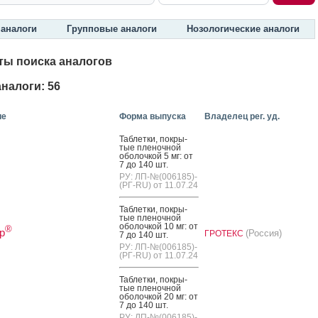
аналоги
Групповые аналоги
Нозологические аналоги
ты поиска аналогов
налоги: 56
ие
Форма выпуска
Владелец рег. уд.
Таб­летки, пок­ры­
тые пле­ноч­ной
обо­лоч­кой 5 мг: от
7 до 140 шт.
РУ: ЛП-№(006185)-
(РГ-RU) от 11.07.24
Таб­летки, пок­ры­
тые пле­ноч­ной
обо­лоч­кой 10 мг: от
®
р
(Россия)
ГРОТЕКС
7 до 140 шт.
РУ: ЛП-№(006185)-
(РГ-RU) от 11.07.24
Таб­летки, пок­ры­
тые пле­ноч­ной
обо­лоч­кой 20 мг: от
7 до 140 шт.
РУ: ЛП-№(006185)-