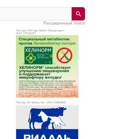
Расширенный поиск
Реклама. ООО «Др. Редди’с Лабораторис»,
ИНН: 770
7321227
Реклама. АО "Видаль Рус", ИНН 772
8043605