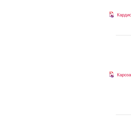
Карди
Кароза