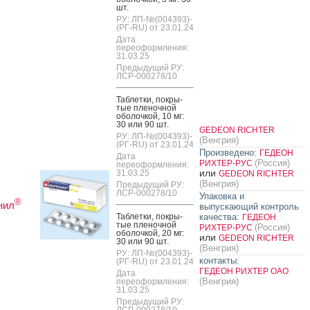
шт.
РУ: ЛП-№(004393)-
(РГ-RU) от 23.01.24
Дата
переоформления:
31.03.25
Предыдущий РУ:
ЛСР-000278/10
Таб­летки, пок­ры­
тые пле­ноч­ной
обо­лоч­кой, 10 мг:
30 или 90 шт.
GEDEON RICHTER
РУ: ЛП-№(004393)-
(Венгрия)
(РГ-RU) от 23.01.24
Произведено:
ГЕДЕОН
Дата
(Россия)
РИХТЕР-РУС
переоформления:
или
31.03.25
GEDEON RICHTER
(Венгрия)
Предыдущий РУ:
ЛСР-000278/10
Упаковка и
®
нил
выпускающий контроль
Таб­летки, пок­ры­
качества:
ГЕДЕОН
тые пле­ноч­ной
(Россия)
РИХТЕР-РУС
обо­лоч­кой, 20 мг:
или
GEDEON RICHTER
30 или 90 шт.
(Венгрия)
РУ: ЛП-№(004393)-
контакты:
(РГ-RU) от 23.01.24
ГЕДЕОН РИХТЕР ОАО
Дата
(Венгрия)
переоформления:
31.03.25
Предыдущий РУ:
ЛСР-000278/10