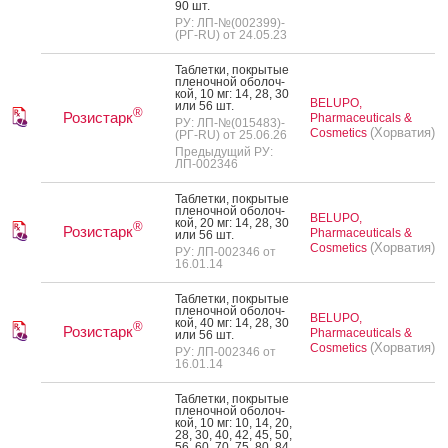
90 шт.
РУ: ЛП-№(002399)-
(РГ-RU) от 24.05.23
Таб­летки, пок­ры­тые
пле­ноч­ной обо­лоч­
кой, 10 мг: 14, 28, 30
BELUPO,
или 56 шт.
®
Розистарк
Pharmaceuticals &
РУ: ЛП-№(015483)-
(Хорватия)
Cosmetics
(РГ-RU) от 25.06.26
Предыдущий РУ:
ЛП-002346
Таб­летки, пок­ры­тые
пле­ноч­ной обо­лоч­
BELUPO,
кой, 20 мг: 14, 28, 30
®
Розистарк
Pharmaceuticals &
или 56 шт.
(Хорватия)
Cosmetics
РУ: ЛП-002346 от
16.01.14
Таб­летки, пок­ры­тые
пле­ноч­ной обо­лоч­
BELUPO,
кой, 40 мг: 14, 28, 30
®
Розистарк
Pharmaceuticals &
или 56 шт.
(Хорватия)
Cosmetics
РУ: ЛП-002346 от
16.01.14
Таб­летки, пок­ры­тые
пле­ноч­ной обо­лоч­
кой, 10 мг: 10, 14, 20,
28, 30, 40, 42, 45, 50,
56, 60, 70, 75, 80, 84,