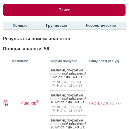
Полные
Групповые
Нозологические
Результаты поиска аналогов
Полные аналоги: 56
Название
Форма выпуска
Владелец рег. уд.
Таб­летки, пок­ры­тые
пле­ноч­ной обо­лоч­кой
5 мг: от 7 до 140 шт.
РУ: ЛП-№(006185)-
(РГ-RU) от 11.07.24
Таб­летки, пок­ры­тые
пле­ноч­ной обо­лоч­кой
®
10 мг: от 7 до 140 шт.
Ишенор
(Россия)
ГРОТЕКС
РУ: ЛП-№(006185)-
(РГ-RU) от 11.07.24
Таб­летки, пок­ры­тые
пле­ноч­ной обо­лоч­кой
20 мг: от 7 до 140 шт.