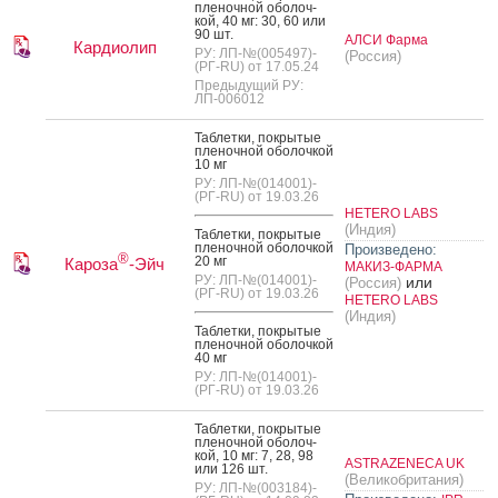
пле­ноч­ной обо­лоч­
кой, 40 мг: 30, 60 или
90 шт.
АЛСИ Фарма
Кардиолип
РУ: ЛП-№(005497)-
(Россия)
(РГ-RU) от 17.05.24
Предыдущий РУ:
ЛП-006012
Таб­летки, пок­ры­тые
пле­ноч­ной обо­лоч­кой
10 мг
РУ: ЛП-№(014001)-
(РГ-RU) от 19.03.26
HETERO LABS
(Индия)
Таб­летки, пок­ры­тые
пле­ноч­ной обо­лоч­кой
Произведено:
®
20 мг
Кароза
-Эйч
МАКИЗ-ФАРМА
РУ: ЛП-№(014001)-
или
(Россия)
(РГ-RU) от 19.03.26
HETERO LABS
(Индия)
Таб­летки, пок­ры­тые
пле­ноч­ной обо­лоч­кой
40 мг
РУ: ЛП-№(014001)-
(РГ-RU) от 19.03.26
Таб­летки, пок­ры­тые
пле­ноч­ной обо­лоч­
кой, 10 мг: 7, 28, 98
ASTRAZENECA UK
или 126 шт.
(Великобритания)
РУ: ЛП-№(003184)-