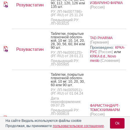
ИЗВАРИНО ФАРМА
90, 112, 120, 126 или
Розувастатин
135 шт.
(Россия)
РУ: ЛП-№(007786)-
(РГ-RU) от 25.11.24
Предыдущий РУ:
ЛП-003025
Таб­летки, пок­ры­тые
пле­ноч­ной обо­лоч­
TAD PHARMA
кой, 10 мг: 10, 14, 20,
(Германия)
28, 30, 56, 60, 84 или
Произведено:
90 шт.
КРКА-
Розувастатин
или
(Россия)
РУС
РУ: ЛП-№(000125)-
(РГ-RU) от 28.01.21
KRKA d.d., Novo
(Словения)
mesto
Предыдущий РУ:
ЛП-005905
Таб­летки, пок­ры­тые
пле­ноч­ной обо­лоч­
кой, 10 мг: 10, 20, 30,
60 или 90 шт.
РУ: ЛП-№(005051)-
(РГ-RU) от 01.04.24
Дата
переоформления:
09.07.25
ФАРМСТАНДАРТ-
ТОМСКХИМФАРМ
Предыдущий РУ:
ЛП-000819
(Россия)
Розувастатин
Произведено:
На сайте Видаль используются файлы cookie
Ok
Таб­летки, пок­ры­тые
ФАРМСТАНДАРТ-
Продолжая, вы принимаете
пользовательское соглашение
.
пле­ноч­ной обо­лоч­
ЛЕКСРЕДСТВА