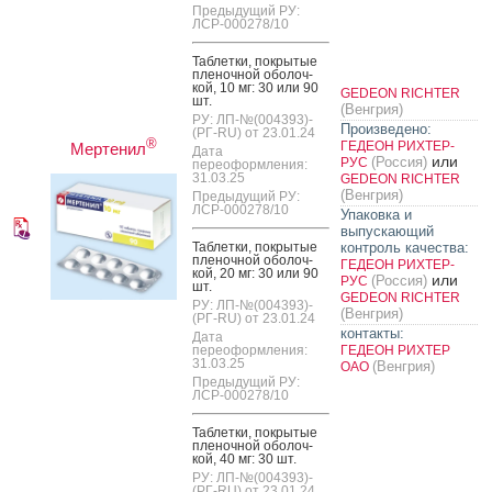
Предыдущий РУ:
ЛСР-000278/10
Таб­летки, пок­ры­тые
пле­ноч­ной обо­лоч­
кой, 10 мг: 30 или 90
GEDEON RICHTER
шт.
(Венгрия)
РУ: ЛП-№(004393)-
Произведено:
(РГ-RU) от 23.01.24
®
ГЕДЕОН РИХТЕР-
Мертенил
Дата
или
(Россия)
РУС
переоформления:
31.03.25
GEDEON RICHTER
(Венгрия)
Предыдущий РУ:
ЛСР-000278/10
Упаковка и
выпускающий
Таб­летки, пок­ры­тые
контроль качества:
пле­ноч­ной обо­лоч­
ГЕДЕОН РИХТЕР-
кой, 20 мг: 30 или 90
или
(Россия)
РУС
шт.
GEDEON RICHTER
РУ: ЛП-№(004393)-
(Венгрия)
(РГ-RU) от 23.01.24
контакты:
Дата
переоформления:
ГЕДЕОН РИХТЕР
31.03.25
(Венгрия)
ОАО
Предыдущий РУ:
ЛСР-000278/10
Таб­летки, пок­ры­тые
пле­ноч­ной обо­лоч­
кой, 40 мг: 30 шт.
РУ: ЛП-№(004393)-
(РГ-RU) от 23.01.24