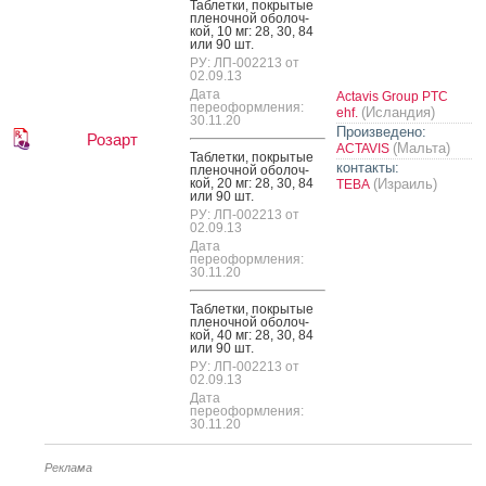
Таб­летки, пок­ры­тые
пле­ноч­ной обо­лоч­
кой, 10 мг: 28, 30, 84
или 90 шт.
РУ: ЛП-002213 от
02.09.13
Дата
Actavis Group PTC
переоформления:
(Исландия)
ehf.
30.11.20
Произведено:
Розарт
(Мальта)
ACTAVIS
Таб­летки, пок­ры­тые
контакты:
пле­ноч­ной обо­лоч­
кой, 20 мг: 28, 30, 84
(Израиль)
ТЕВА
или 90 шт.
РУ: ЛП-002213 от
02.09.13
Дата
переоформления:
30.11.20
Таб­летки, пок­ры­тые
пле­ноч­ной обо­лоч­
кой, 40 мг: 28, 30, 84
или 90 шт.
РУ: ЛП-002213 от
02.09.13
Дата
переоформления:
30.11.20
Реклама