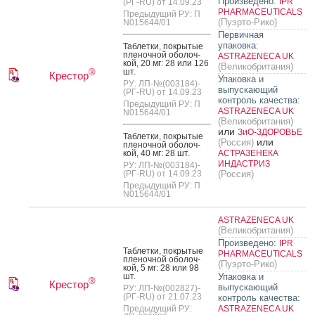
Произведено:
IPR
(РГ-RU) от 14.09.23
PHARMACEUTICALS
Предыдущий РУ: П
(Пуэрто-Рико)
N015644/01
Первичная
упаковка:
Таб­летки, пок­ры­тые
пле­ноч­ной обо­лоч­
ASTRAZENECA UK
кой, 20 мг: 28 или 126
(Великобритания)
шт.
®
Крестор
Упаковка и
РУ: ЛП-№(003184)-
выпускающий
(РГ-RU) от 14.09.23
контроль качества:
Предыдущий РУ: П
ASTRAZENECA UK
N015644/01
(Великобритания)
или
ЗиО-ЗДОРОВЬЕ
Таб­летки, пок­ры­тые
или
(Россия)
пле­ноч­ной обо­лоч­
кой, 40 мг: 28 шт.
АСТРАЗЕНЕКА
ИНДАСТРИЗ
РУ: ЛП-№(003184)-
(РГ-RU) от 14.09.23
(Россия)
Предыдущий РУ: П
N015644/01
ASTRAZENECA UK
(Великобритания)
Произведено:
IPR
Таб­летки, пок­ры­тые
PHARMACEUTICALS
пле­ноч­ной обо­лоч­
(Пуэрто-Рико)
кой, 5 мг: 28 или 98
шт.
Упаковка и
®
Крестор
выпускающий
РУ: ЛП-№(002827)-
(РГ-RU) от 21.07.23
контроль качества:
Предыдущий РУ:
ASTRAZENECA UK