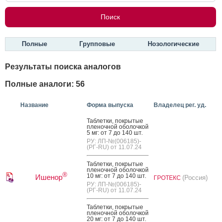
Полные
Групповые
Нозологические
Результаты поиска аналогов
Полные аналоги: 56
Название
Форма выпуска
Владелец рег. уд.
Таб­летки, пок­ры­тые
пле­ноч­ной обо­лоч­кой
5 мг: от 7 до 140 шт.
РУ: ЛП-№(006185)-
(РГ-RU) от 11.07.24
Таб­летки, пок­ры­тые
пле­ноч­ной обо­лоч­кой
®
10 мг: от 7 до 140 шт.
Ишенор
(Россия)
ГРОТЕКС
РУ: ЛП-№(006185)-
(РГ-RU) от 11.07.24
Таб­летки, пок­ры­тые
пле­ноч­ной обо­лоч­кой
20 мг: от 7 до 140 шт.