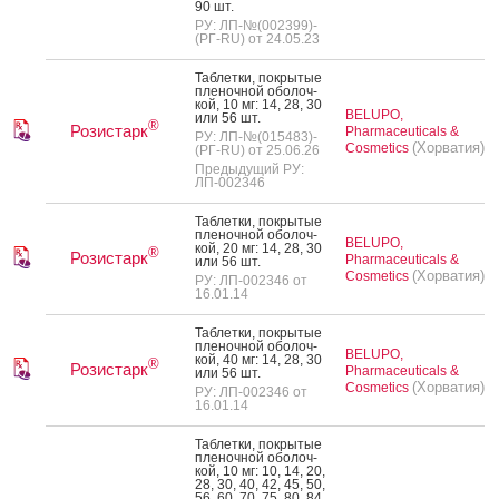
90 шт.
РУ: ЛП-№(002399)-
(РГ-RU) от 24.05.23
Таб­летки, пок­ры­тые
пле­ноч­ной обо­лоч­
кой, 10 мг: 14, 28, 30
BELUPO,
или 56 шт.
®
Розистарк
Pharmaceuticals &
РУ: ЛП-№(015483)-
(Хорватия)
Cosmetics
(РГ-RU) от 25.06.26
Предыдущий РУ:
ЛП-002346
Таб­летки, пок­ры­тые
пле­ноч­ной обо­лоч­
BELUPO,
кой, 20 мг: 14, 28, 30
®
Розистарк
Pharmaceuticals &
или 56 шт.
(Хорватия)
Cosmetics
РУ: ЛП-002346 от
16.01.14
Таб­летки, пок­ры­тые
пле­ноч­ной обо­лоч­
BELUPO,
кой, 40 мг: 14, 28, 30
®
Розистарк
Pharmaceuticals &
или 56 шт.
(Хорватия)
Cosmetics
РУ: ЛП-002346 от
16.01.14
Таб­летки, пок­ры­тые
пле­ноч­ной обо­лоч­
кой, 10 мг: 10, 14, 20,
28, 30, 40, 42, 45, 50,
56, 60, 70, 75, 80, 84,