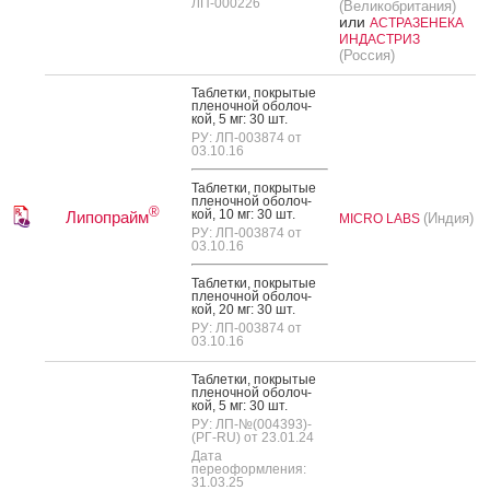
ЛП-000226
(Великобритания)
или
АСТРАЗЕНЕКА
ИНДАСТРИЗ
(Россия)
Таб­летки, пок­ры­тые
пле­ноч­ной обо­лоч­
кой, 5 мг: 30 шт.
РУ: ЛП-003874 от
03.10.16
Таб­летки, пок­ры­тые
пле­ноч­ной обо­лоч­
®
кой, 10 мг: 30 шт.
Липопрайм
(Индия)
MICRO LABS
РУ: ЛП-003874 от
03.10.16
Таб­летки, пок­ры­тые
пле­ноч­ной обо­лоч­
кой, 20 мг: 30 шт.
РУ: ЛП-003874 от
03.10.16
Таб­летки, пок­ры­тые
пле­ноч­ной обо­лоч­
кой, 5 мг: 30 шт.
РУ: ЛП-№(004393)-
(РГ-RU) от 23.01.24
Дата
переоформления:
31.03.25