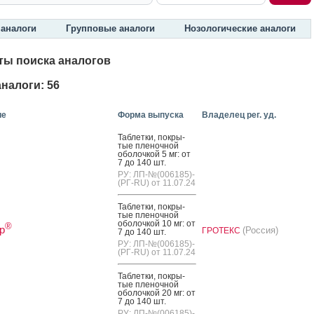
аналоги
Групповые аналоги
Нозологические аналоги
ты поиска аналогов
налоги: 56
ие
Форма выпуска
Владелец рег. уд.
Таб­летки, пок­ры­
тые пле­ноч­ной
обо­лоч­кой 5 мг: от
7 до 140 шт.
РУ: ЛП-№(006185)-
(РГ-RU) от 11.07.24
Таб­летки, пок­ры­
тые пле­ноч­ной
обо­лоч­кой 10 мг: от
®
р
(Россия)
ГРОТЕКС
7 до 140 шт.
РУ: ЛП-№(006185)-
(РГ-RU) от 11.07.24
Таб­летки, пок­ры­
тые пле­ноч­ной
обо­лоч­кой 20 мг: от
7 до 140 шт.
РУ: ЛП-№(006185)-