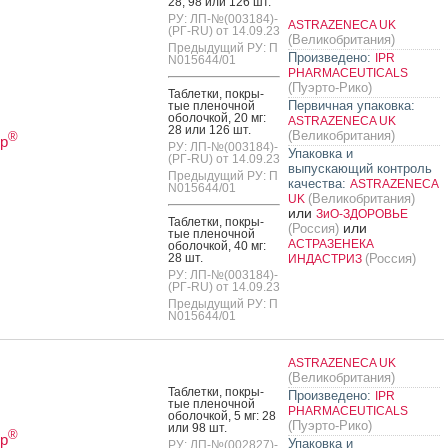
28, 98 или 126 шт.
РУ: ЛП-№(003184)-
ASTRAZENECA UK
(РГ-RU) от 14.09.23
(Великобритания)
Предыдущий РУ: П
Произведено:
IPR
N015644/01
PHARMACEUTICALS
(Пуэрто-Рико)
Таб­летки, пок­ры­
Первичная упаковка:
тые пле­ноч­ной
обо­лоч­кой, 20 мг:
ASTRAZENECA UK
28 или 126 шт.
(Великобритания)
®
р
РУ: ЛП-№(003184)-
Упаковка и
(РГ-RU) от 14.09.23
выпускающий контроль
Предыдущий РУ: П
качества:
ASTRAZENECA
N015644/01
(Великобритания)
UK
или
ЗиО-ЗДОРОВЬЕ
Таб­летки, пок­ры­
или
(Россия)
тые пле­ноч­ной
АСТРАЗЕНЕКА
обо­лоч­кой, 40 мг:
28 шт.
(Россия)
ИНДАСТРИЗ
РУ: ЛП-№(003184)-
(РГ-RU) от 14.09.23
Предыдущий РУ: П
N015644/01
ASTRAZENECA UK
(Великобритания)
Таб­летки, пок­ры­
Произведено:
IPR
тые пле­ноч­ной
PHARMACEUTICALS
обо­лоч­кой, 5 мг: 28
(Пуэрто-Рико)
или 98 шт.
®
р
Упаковка и
РУ: ЛП-№(002827)-