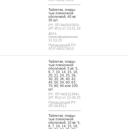
Таб­летки, пок­ры­
тые пле­ноч­ной
обо­лоч­кой, 40 мг:
30 шт.
РУ: ЛП-№(004393)-
(РГ-RU) от 23.01.24
Дата
переоформления:
31.03.25
Предыдущий РУ:
ЛСР-000278/10
Таб­летки, пок­ры­
тые пле­ноч­ной
обо­лоч­кой, 5 мг: 5,
6, 7, 10, 14, 15, 18,
20, 21, 24, 25, 28,
30, 35, 36, 40, 42,
45, 50, 54, 60, 63,
70, 80, 90 или 100
шт.
РУ: ЛП-№(011394)-
(РГ-RU) от 22.08.25
Предыдущий РУ:
ЛП-003512
Таб­летки, пок­ры­
тые пле­ноч­ной
обо­лоч­кой, 10 мг: 5,
6, 7, 10, 14, 15, 18,