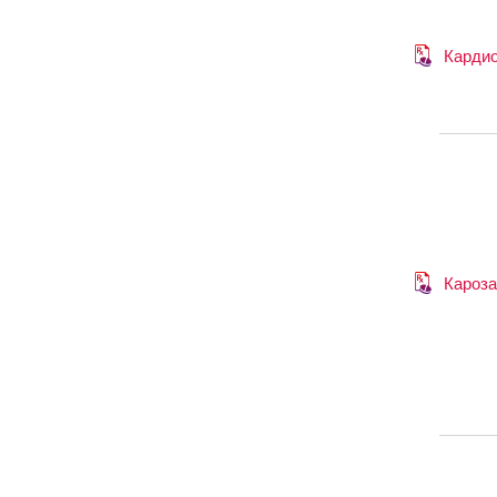
Карди
Кароза