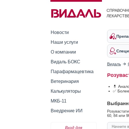
СПРАВОЧН
ЛЕКАРСТВ
Новости
Препа
Наши услуги
Специ
О компании
Видаль БОКС
Видаль
Парафармацевтика
Розувас
Ветеринария
💊 Анал
Калькуляторы
✅ Более
МКБ-11
Выбранн
Внедрение ИИ
Розувастатин
60, 84 или 9
Вход для