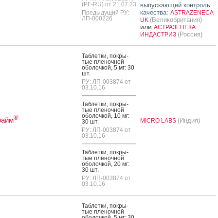
(РГ-RU) от 21.07.23
выпускающий контроль
качества:
Предыдущий РУ:
ASTRAZENECA
ЛП-000226
(Великобритания)
UK
или
АСТРАЗЕНЕКА
(Россия)
ИНДАСТРИЗ
Таб­летки, пок­ры­
тые пле­ноч­ной
обо­лоч­кой, 5 мг: 30
шт.
РУ: ЛП-003874 от
03.10.16
Таб­летки, пок­ры­
тые пле­ноч­ной
обо­лоч­кой, 10 мг:
®
райм
(Индия)
MICRO LABS
30 шт.
РУ: ЛП-003874 от
03.10.16
Таб­летки, пок­ры­
тые пле­ноч­ной
обо­лоч­кой, 20 мг:
30 шт.
РУ: ЛП-003874 от
03.10.16
Таб­летки, пок­ры­
тые пле­ноч­ной
обо­лоч­кой, 5 мг: 30