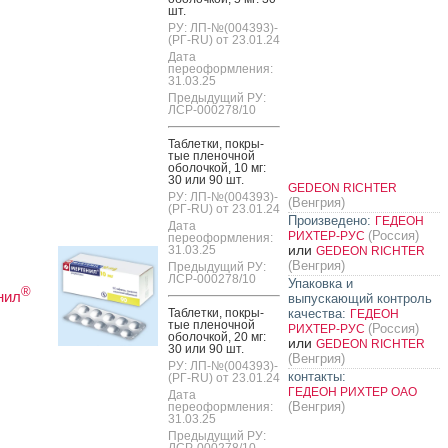
шт.
РУ: ЛП-№(004393)-
(РГ-RU) от 23.01.24
Дата
переоформления:
31.03.25
Предыдущий РУ:
ЛСР-000278/10
Таб­летки, пок­ры­
тые пле­ноч­ной
обо­лоч­кой, 10 мг:
30 или 90 шт.
GEDEON RICHTER
РУ: ЛП-№(004393)-
(Венгрия)
(РГ-RU) от 23.01.24
Произведено:
ГЕДЕОН
Дата
(Россия)
РИХТЕР-РУС
переоформления:
или
31.03.25
GEDEON RICHTER
(Венгрия)
Предыдущий РУ:
ЛСР-000278/10
Упаковка и
®
нил
выпускающий контроль
Таб­летки, пок­ры­
качества:
ГЕДЕОН
тые пле­ноч­ной
(Россия)
РИХТЕР-РУС
обо­лоч­кой, 20 мг:
или
GEDEON RICHTER
30 или 90 шт.
(Венгрия)
РУ: ЛП-№(004393)-
контакты:
(РГ-RU) от 23.01.24
ГЕДЕОН РИХТЕР ОАО
Дата
(Венгрия)
переоформления:
31.03.25
Предыдущий РУ:
ЛСР-000278/10