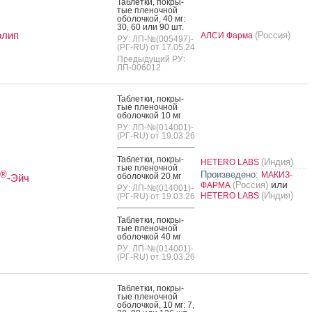
Таб­летки, пок­ры­
тые пле­ноч­ной
обо­лоч­кой, 40 мг:
30, 60 или 90 шт.
олип
(Россия)
АЛСИ Фарма
РУ: ЛП-№(005497)-
(РГ-RU) от 17.05.24
Предыдущий РУ:
ЛП-006012
Таб­летки, пок­ры­
тые пле­ноч­ной
обо­лоч­кой 10 мг
РУ: ЛП-№(014001)-
(РГ-RU) от 19.03.26
Таб­летки, пок­ры­
(Индия)
HETERO LABS
тые пле­ноч­ной
Произведено:
®
МАКИЗ-
обо­лоч­кой 20 мг
-Эйч
или
(Россия)
ФАРМА
РУ: ЛП-№(014001)-
(Индия)
HETERO LABS
(РГ-RU) от 19.03.26
Таб­летки, пок­ры­
тые пле­ноч­ной
обо­лоч­кой 40 мг
РУ: ЛП-№(014001)-
(РГ-RU) от 19.03.26
Таб­летки, пок­ры­
тые пле­ноч­ной
обо­лоч­кой, 10 мг: 7,