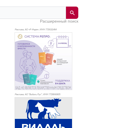
Расширенный поиск
Реклама. АО «Р-Фарм», ИНН 772
6311464
Реклама. АО "Видаль Рус", ИНН 772
8043605