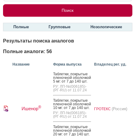
Полные
Групповые
Нозологические
Результаты поиска аналогов
Полные аналоги: 56
Название
Форма выпуска
Владелец рег. уд.
Таб­летки, пок­ры­тые
пле­ноч­ной обо­лоч­кой
5 мг: от 7 до 140 шт.
РУ: ЛП-№(006185)-
(РГ-RU) от 11.07.24
Таб­летки, пок­ры­тые
пле­ноч­ной обо­лоч­кой
®
10 мг: от 7 до 140 шт.
Ишенор
(Россия)
ГРОТЕКС
РУ: ЛП-№(006185)-
(РГ-RU) от 11.07.24
Таб­летки, пок­ры­тые
пле­ноч­ной обо­лоч­кой
20 мг: от 7 до 140 шт.