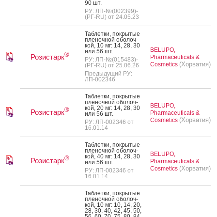
90 шт.
РУ: ЛП-№(002399)-
(РГ-RU) от 24.05.23
Таб­летки, пок­ры­тые
пле­ноч­ной обо­лоч­
кой, 10 мг: 14, 28, 30
BELUPO,
или 56 шт.
®
Розистарк
Pharmaceuticals &
РУ: ЛП-№(015483)-
(Хорватия)
Cosmetics
(РГ-RU) от 25.06.26
Предыдущий РУ:
ЛП-002346
Таб­летки, пок­ры­тые
пле­ноч­ной обо­лоч­
BELUPO,
кой, 20 мг: 14, 28, 30
®
Розистарк
Pharmaceuticals &
или 56 шт.
(Хорватия)
Cosmetics
РУ: ЛП-002346 от
16.01.14
Таб­летки, пок­ры­тые
пле­ноч­ной обо­лоч­
BELUPO,
кой, 40 мг: 14, 28, 30
®
Розистарк
Pharmaceuticals &
или 56 шт.
(Хорватия)
Cosmetics
РУ: ЛП-002346 от
16.01.14
Таб­летки, пок­ры­тые
пле­ноч­ной обо­лоч­
кой, 10 мг: 10, 14, 20,
28, 30, 40, 42, 45, 50,
56, 60, 70, 75, 80, 84,