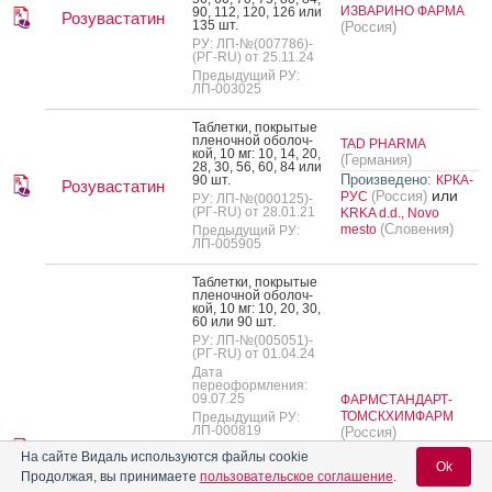
ИЗВАРИНО ФАРМА
90, 112, 120, 126 или
Розувастатин
135 шт.
(Россия)
РУ: ЛП-№(007786)-
(РГ-RU) от 25.11.24
Предыдущий РУ:
ЛП-003025
Таб­летки, пок­ры­тые
пле­ноч­ной обо­лоч­
TAD PHARMA
кой, 10 мг: 10, 14, 20,
(Германия)
28, 30, 56, 60, 84 или
Произведено:
90 шт.
КРКА-
Розувастатин
или
(Россия)
РУС
РУ: ЛП-№(000125)-
(РГ-RU) от 28.01.21
KRKA d.d., Novo
(Словения)
mesto
Предыдущий РУ:
ЛП-005905
Таб­летки, пок­ры­тые
пле­ноч­ной обо­лоч­
кой, 10 мг: 10, 20, 30,
60 или 90 шт.
РУ: ЛП-№(005051)-
(РГ-RU) от 01.04.24
Дата
переоформления:
09.07.25
ФАРМСТАНДАРТ-
ТОМСКХИМФАРМ
Предыдущий РУ:
ЛП-000819
(Россия)
Розувастатин
Произведено:
На сайте Видаль используются файлы cookie
Ok
Таб­летки, пок­ры­тые
ФАРМСТАНДАРТ-
Продолжая, вы принимаете
пользовательское соглашение
.
пле­ноч­ной обо­лоч­
ЛЕКСРЕДСТВА