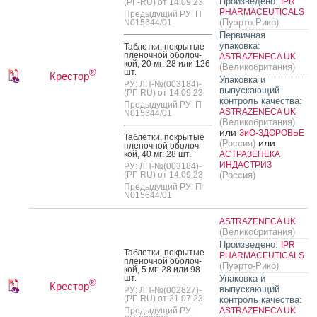
Произведено:
IPR
(РГ-RU) от 14.09.23
PHARMACEUTICALS
Предыдущий РУ: П
(Пуэрто-Рико)
N015644/01
Первичная
упаковка:
Таб­летки, пок­ры­тые
пле­ноч­ной обо­лоч­
ASTRAZENECA UK
кой, 20 мг: 28 или 126
(Великобритания)
шт.
®
Крестор
Упаковка и
РУ: ЛП-№(003184)-
выпускающий
(РГ-RU) от 14.09.23
контроль качества:
Предыдущий РУ: П
ASTRAZENECA UK
N015644/01
(Великобритания)
или
ЗиО-ЗДОРОВЬЕ
Таб­летки, пок­ры­тые
или
(Россия)
пле­ноч­ной обо­лоч­
кой, 40 мг: 28 шт.
АСТРАЗЕНЕКА
ИНДАСТРИЗ
РУ: ЛП-№(003184)-
(РГ-RU) от 14.09.23
(Россия)
Предыдущий РУ: П
N015644/01
ASTRAZENECA UK
(Великобритания)
Произведено:
IPR
Таб­летки, пок­ры­тые
PHARMACEUTICALS
пле­ноч­ной обо­лоч­
(Пуэрто-Рико)
кой, 5 мг: 28 или 98
шт.
Упаковка и
®
Крестор
выпускающий
РУ: ЛП-№(002827)-
(РГ-RU) от 21.07.23
контроль качества:
Предыдущий РУ:
ASTRAZENECA UK