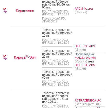
пле­ноч­ной обо­лоч­
кой, 40 мг: 30, 60 или
90 шт.
АЛСИ Фарма
Кардиолип
РУ: ЛП-№(005497)-
(Россия)
(РГ-RU) от 17.05.24
Предыдущий РУ:
ЛП-006012
Таб­летки, пок­ры­тые
пле­ноч­ной обо­лоч­кой
10 мг
РУ: ЛП-№(014001)-
(РГ-RU) от 19.03.26
HETERO LABS
(Индия)
Таб­летки, пок­ры­тые
пле­ноч­ной обо­лоч­кой
Произведено:
®
20 мг
Кароза
-Эйч
МАКИЗ-ФАРМА
РУ: ЛП-№(014001)-
или
(Россия)
(РГ-RU) от 19.03.26
HETERO LABS
(Индия)
Таб­летки, пок­ры­тые
пле­ноч­ной обо­лоч­кой
40 мг
РУ: ЛП-№(014001)-
(РГ-RU) от 19.03.26
Таб­летки, пок­ры­тые
пле­ноч­ной обо­лоч­
кой, 10 мг: 7, 28, 98
ASTRAZENECA UK
или 126 шт.
(Великобритания)
РУ: ЛП-№(003184)-