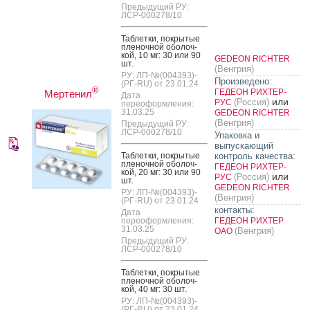
Предыдущий РУ:
ЛСР-000278/10
Таб­летки, пок­ры­тые
пле­ноч­ной обо­лоч­
кой, 10 мг: 30 или 90
GEDEON RICHTER
шт.
(Венгрия)
РУ: ЛП-№(004393)-
Произведено:
(РГ-RU) от 23.01.24
®
ГЕДЕОН РИХТЕР-
Мертенил
Дата
или
(Россия)
РУС
переоформления:
31.03.25
GEDEON RICHTER
(Венгрия)
Предыдущий РУ:
ЛСР-000278/10
Упаковка и
выпускающий
Таб­летки, пок­ры­тые
контроль качества:
пле­ноч­ной обо­лоч­
ГЕДЕОН РИХТЕР-
кой, 20 мг: 30 или 90
или
(Россия)
РУС
шт.
GEDEON RICHTER
РУ: ЛП-№(004393)-
(Венгрия)
(РГ-RU) от 23.01.24
контакты:
Дата
переоформления:
ГЕДЕОН РИХТЕР
31.03.25
(Венгрия)
ОАО
Предыдущий РУ:
ЛСР-000278/10
Таб­летки, пок­ры­тые
пле­ноч­ной обо­лоч­
кой, 40 мг: 30 шт.
РУ: ЛП-№(004393)-
(РГ-RU) от 23.01.24