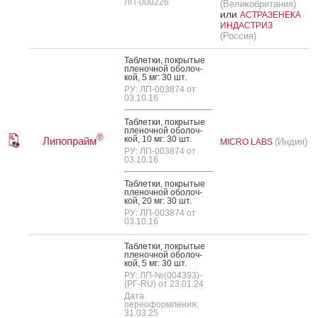
ЛП-000226
(Великобритания)
или
АСТРАЗЕНЕКА
ИНДАСТРИЗ
(Россия)
Таб­летки, пок­ры­тые
пле­ноч­ной обо­лоч­
кой, 5 мг: 30 шт.
РУ: ЛП-003874 от
03.10.16
Таб­летки, пок­ры­тые
пле­ноч­ной обо­лоч­
®
кой, 10 мг: 30 шт.
Липопрайм
(Индия)
MICRO LABS
РУ: ЛП-003874 от
03.10.16
Таб­летки, пок­ры­тые
пле­ноч­ной обо­лоч­
кой, 20 мг: 30 шт.
РУ: ЛП-003874 от
03.10.16
Таб­летки, пок­ры­тые
пле­ноч­ной обо­лоч­
кой, 5 мг: 30 шт.
РУ: ЛП-№(004393)-
(РГ-RU) от 23.01.24
Дата
переоформления:
31.03.25