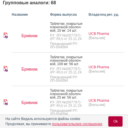
Групповые аналоги: 68
Название
Форма выпуска
Владелец рег. уд.
Таб­летки, пок­ры­тые
пле­ноч­ной обо­лоч­
кой, 10 мг: 14 шт.
UCB Pharma
Бривиак
РУ: ЛП-№(007797)-
(Бельгия)
(РГ-RU) от 25.11.24
Предыдущий РУ:
ЛП-004084
Таб­летки, пок­ры­тые
пле­ноч­ной обо­лоч­
кой, 100 мг: 56 шт.
UCB Pharma
Бривиак
РУ: ЛП-№(007797)-
(Бельгия)
(РГ-RU) от 25.11.24
Предыдущий РУ:
ЛП-004084
Таб­летки, пок­ры­тые
пле­ноч­ной обо­лоч­
кой, 25 мг: 56 шт.
UCB Pharma
Бривиак
РУ: ЛП-№(007797)-
(Бельгия)
(РГ-RU) от 25.11.24
Предыдущий РУ:
ЛП-004084
На сайте Видаль используются файлы cookie
Ok
Таб­летки, пок­ры­тые
Продолжая, вы принимаете
пользовательское соглашение
.
пле­ноч­ной обо­лоч­