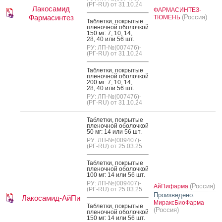
(РГ-RU) от 31.10.24
Лакосамид
ФАРМАСИНТЕЗ-
Фармасинтез
(Россия)
ТЮМЕНЬ
Таб­летки, пок­ры­тые
пле­ноч­ной обо­лоч­кой
150 мг: 7, 10, 14,
28, 40 или 56 шт.
РУ: ЛП-№(007476)-
(РГ-RU) от 31.10.24
Таб­летки, пок­ры­тые
пле­ноч­ной обо­лоч­кой
200 мг: 7, 10, 14,
28, 40 или 56 шт.
РУ: ЛП-№(007476)-
(РГ-RU) от 31.10.24
Таб­летки, пок­ры­тые
пле­ноч­ной обо­лоч­кой
50 мг: 14 или 56 шт.
РУ: ЛП-№(009407)-
(РГ-RU) от 25.03.25
Таб­летки, пок­ры­тые
пле­ноч­ной обо­лоч­кой
100 мг: 14 или 56 шт.
РУ: ЛП-№(009407)-
(Россия)
АйПифарма
(РГ-RU) от 25.03.25
Произведено:
Лакосамид-АйПи
МираксБиоФарма
Таб­летки, пок­ры­тые
(Россия)
пле­ноч­ной обо­лоч­кой
150 мг: 14 или 56 шт.