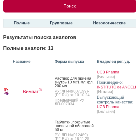
Полные
Групповые
Нозологические
Результаты поиска аналогов
Полные аналоги: 13
Название
Форма выпуска
Владелец рег. уд.
UCB Pharma
(Бельгия)
Рас­твор для при­ема
внутрь 10 мг/1 мл: фл.
Произведено:
200 мл
INSTITUTO de ANGELI
®
Вимпат
РУ: ЛП-№(007199)-
(Италия)
(РГ-RU) от 10.10.24
Выпускающий
Предыдущий РУ:
контроль качества:
ЛП-007034
UCB Pharma
(Бельгия)
Таб­летки, пок­ры­тые
пле­ноч­ной обо­лоч­кой
50 мг
РУ: ЛП-№(012489)-
(РГ-RU) от 18.11.25