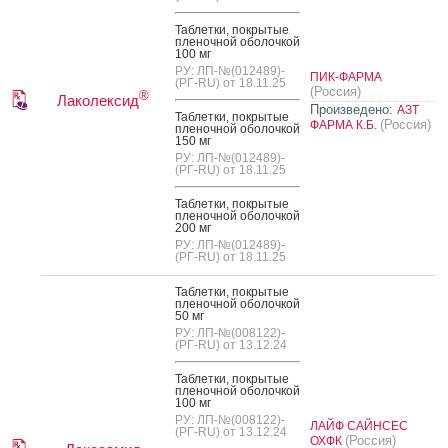
Таб­летки, пок­ры­тые
пле­ноч­ной обо­лоч­кой
100 мг
РУ: ЛП-№(012489)-
ПИК-ФАРМА
(РГ-RU) от 18.11.25
(Россия)
®
Лаколексид
Произведено:
АЗТ
Таб­летки, пок­ры­тые
(Россия)
ФАРМА К.Б.
пле­ноч­ной обо­лоч­кой
150 мг
РУ: ЛП-№(012489)-
(РГ-RU) от 18.11.25
Таб­летки, пок­ры­тые
пле­ноч­ной обо­лоч­кой
200 мг
РУ: ЛП-№(012489)-
(РГ-RU) от 18.11.25
Таб­летки, пок­ры­тые
пле­ноч­ной обо­лоч­кой
50 мг
РУ: ЛП-№(008122)-
(РГ-RU) от 13.12.24
Таб­летки, пок­ры­тые
пле­ноч­ной обо­лоч­кой
100 мг
РУ: ЛП-№(008122)-
ЛАЙФ САЙНСЕС
(РГ-RU) от 13.12.24
(Россия)
ОХФК