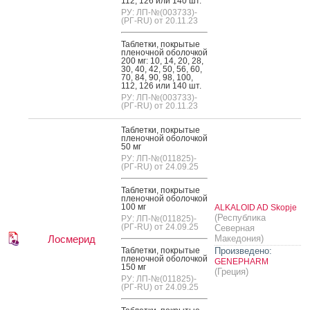
112, 126 или 140 шт.
РУ: ЛП-№(003733)-
(РГ-RU) от 20.11.23
Таб­летки, пок­ры­тые
пле­ноч­ной обо­лоч­кой
200 мг: 10, 14, 20, 28,
30, 40, 42, 50, 56, 60,
70, 84, 90, 98, 100,
112, 126 или 140 шт.
РУ: ЛП-№(003733)-
(РГ-RU) от 20.11.23
Таб­летки, пок­ры­тые
пле­ноч­ной обо­лоч­кой
50 мг
РУ: ЛП-№(011825)-
(РГ-RU) от 24.09.25
Таб­летки, пок­ры­тые
пле­ноч­ной обо­лоч­кой
100 мг
ALKALOID AD Skopje
(Республика
РУ: ЛП-№(011825)-
(РГ-RU) от 24.09.25
Северная
Лосмерид
Македония)
Таб­летки, пок­ры­тые
Произведено:
пле­ноч­ной обо­лоч­кой
GENEPHARM
150 мг
(Греция)
РУ: ЛП-№(011825)-
(РГ-RU) от 24.09.25