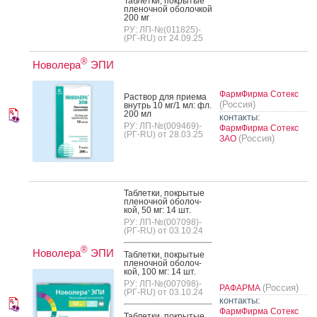
Таб­летки, пок­ры­тые
пле­ноч­ной обо­лоч­кой
200 мг
РУ: ЛП-№(011825)-
(РГ-RU) от 24.09.25
®
Новолера
ЭПИ
ФармФирма Сотекс
Рас­твор для при­ема
(Россия)
внутрь 10 мг/1 мл: фл.
200 мл
контакты:
РУ: ЛП-№(009469)-
ФармФирма Сотекс
(РГ-RU) от 28.03.25
(Россия)
ЗАО
Таб­летки, пок­ры­тые
пле­ноч­ной обо­лоч­
кой, 50 мг: 14 шт.
РУ: ЛП-№(007098)-
(РГ-RU) от 03.10.24
®
Новолера
ЭПИ
Таб­летки, пок­ры­тые
пле­ноч­ной обо­лоч­
кой, 100 мг: 14 шт.
РУ: ЛП-№(007098)-
(Россия)
РАФАРМА
(РГ-RU) от 03.10.24
контакты:
ФармФирма Сотекс
Таб­летки, пок­ры­тые