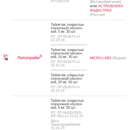
ЛП-000226
(Великобритания)
или
АСТРАЗЕНЕКА
ИНДАСТРИЗ
(Россия)
Таб­летки, пок­ры­тые
пле­ноч­ной обо­лоч­
кой, 5 мг: 30 шт.
РУ: ЛП-003874 от
03.10.16
Таб­летки, пок­ры­тые
пле­ноч­ной обо­лоч­
®
кой, 10 мг: 30 шт.
Липопрайм
(Индия)
MICRO LABS
РУ: ЛП-003874 от
03.10.16
Таб­летки, пок­ры­тые
пле­ноч­ной обо­лоч­
кой, 20 мг: 30 шт.
РУ: ЛП-003874 от
03.10.16
Таб­летки, пок­ры­тые
пле­ноч­ной обо­лоч­
кой, 5 мг: 30 шт.
РУ: ЛП-№(004393)-
(РГ-RU) от 23.01.24
Дата
переоформления:
31.03.25