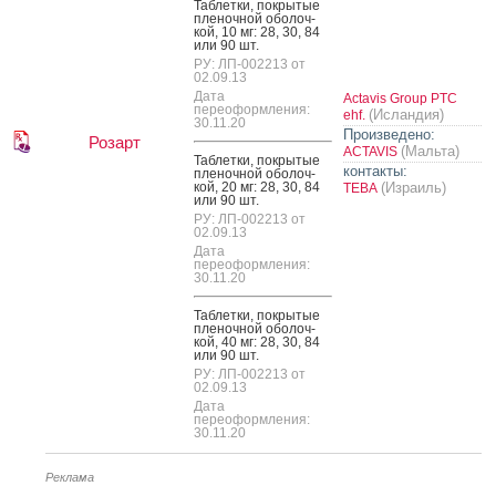
Таб­летки, пок­ры­тые
пле­ноч­ной обо­лоч­
кой, 10 мг: 28, 30, 84
или 90 шт.
РУ: ЛП-002213 от
02.09.13
Дата
Actavis Group PTC
переоформления:
(Исландия)
ehf.
30.11.20
Произведено:
Розарт
(Мальта)
ACTAVIS
Таб­летки, пок­ры­тые
контакты:
пле­ноч­ной обо­лоч­
кой, 20 мг: 28, 30, 84
(Израиль)
ТЕВА
или 90 шт.
РУ: ЛП-002213 от
02.09.13
Дата
переоформления:
30.11.20
Таб­летки, пок­ры­тые
пле­ноч­ной обо­лоч­
кой, 40 мг: 28, 30, 84
или 90 шт.
РУ: ЛП-002213 от
02.09.13
Дата
переоформления:
30.11.20
Реклама