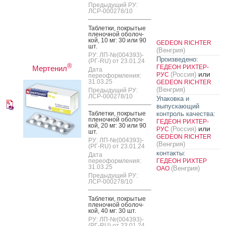
Предыдущий РУ:
ЛСР-000278/10
Таб­летки, пок­ры­тые
пле­ноч­ной обо­лоч­
кой, 10 мг: 30 или 90
GEDEON RICHTER
шт.
(Венгрия)
РУ: ЛП-№(004393)-
Произведено:
(РГ-RU) от 23.01.24
®
ГЕДЕОН РИХТЕР-
Мертенил
Дата
или
(Россия)
РУС
переоформления:
31.03.25
GEDEON RICHTER
(Венгрия)
Предыдущий РУ:
ЛСР-000278/10
Упаковка и
выпускающий
Таб­летки, пок­ры­тые
контроль качества:
пле­ноч­ной обо­лоч­
ГЕДЕОН РИХТЕР-
кой, 20 мг: 30 или 90
или
(Россия)
РУС
шт.
GEDEON RICHTER
РУ: ЛП-№(004393)-
(Венгрия)
(РГ-RU) от 23.01.24
контакты:
Дата
переоформления:
ГЕДЕОН РИХТЕР
31.03.25
(Венгрия)
ОАО
Предыдущий РУ:
ЛСР-000278/10
Таб­летки, пок­ры­тые
пле­ноч­ной обо­лоч­
кой, 40 мг: 30 шт.
РУ: ЛП-№(004393)-
(РГ-RU) от 23.01.24