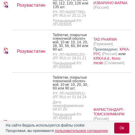
ИЗВАРИНО ФАРМА
90, 112, 120, 126 или
Розувастатин
135 шт.
(Россия)
РУ: ЛП-№(007786)-
(РГ-RU) от 25.11.24
Предыдущий РУ:
ЛП-003025
Таб­летки, пок­ры­тые
пле­ноч­ной обо­лоч­
TAD PHARMA
кой, 10 мг: 10, 14, 20,
(Германия)
28, 30, 56, 60, 84 или
Произведено:
90 шт.
КРКА-
Розувастатин
или
(Россия)
РУС
РУ: ЛП-№(000125)-
(РГ-RU) от 28.01.21
KRKA d.d., Novo
(Словения)
mesto
Предыдущий РУ:
ЛП-005905
Таб­летки, пок­ры­тые
пле­ноч­ной обо­лоч­
кой, 10 мг: 10, 20, 30,
60 или 90 шт.
РУ: ЛП-№(005051)-
(РГ-RU) от 01.04.24
Дата
переоформления:
09.07.25
ФАРМСТАНДАРТ-
ТОМСКХИМФАРМ
Предыдущий РУ:
ЛП-000819
(Россия)
Розувастатин
Произведено:
На сайте Видаль используются файлы cookie
Ok
Таб­летки, пок­ры­тые
ФАРМСТАНДАРТ-
Продолжая, вы принимаете
пользовательское соглашение
.
пле­ноч­ной обо­лоч­
ЛЕКСРЕДСТВА