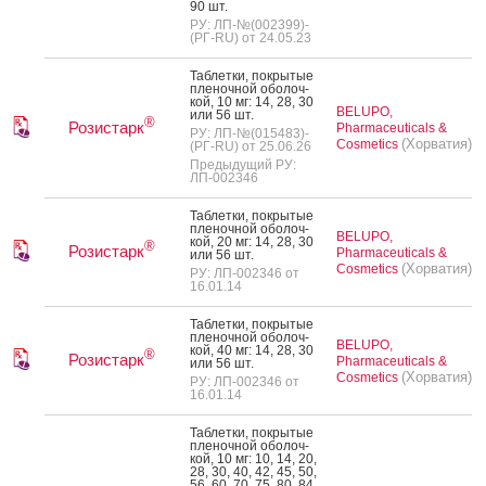
90 шт.
РУ: ЛП-№(002399)-
(РГ-RU) от 24.05.23
Таб­летки, пок­ры­тые
пле­ноч­ной обо­лоч­
кой, 10 мг: 14, 28, 30
BELUPO,
или 56 шт.
®
Розистарк
Pharmaceuticals &
РУ: ЛП-№(015483)-
(Хорватия)
Cosmetics
(РГ-RU) от 25.06.26
Предыдущий РУ:
ЛП-002346
Таб­летки, пок­ры­тые
пле­ноч­ной обо­лоч­
BELUPO,
кой, 20 мг: 14, 28, 30
®
Розистарк
Pharmaceuticals &
или 56 шт.
(Хорватия)
Cosmetics
РУ: ЛП-002346 от
16.01.14
Таб­летки, пок­ры­тые
пле­ноч­ной обо­лоч­
BELUPO,
кой, 40 мг: 14, 28, 30
®
Розистарк
Pharmaceuticals &
или 56 шт.
(Хорватия)
Cosmetics
РУ: ЛП-002346 от
16.01.14
Таб­летки, пок­ры­тые
пле­ноч­ной обо­лоч­
кой, 10 мг: 10, 14, 20,
28, 30, 40, 42, 45, 50,
56, 60, 70, 75, 80, 84,