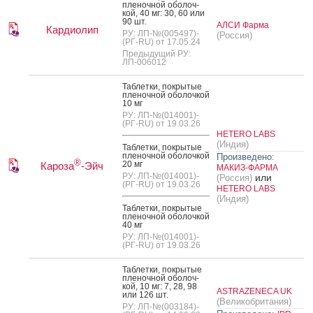
пле­ноч­ной обо­лоч­
кой, 40 мг: 30, 60 или
90 шт.
АЛСИ Фарма
Кардиолип
РУ: ЛП-№(005497)-
(Россия)
(РГ-RU) от 17.05.24
Предыдущий РУ:
ЛП-006012
Таб­летки, пок­ры­тые
пле­ноч­ной обо­лоч­кой
10 мг
РУ: ЛП-№(014001)-
(РГ-RU) от 19.03.26
HETERO LABS
(Индия)
Таб­летки, пок­ры­тые
пле­ноч­ной обо­лоч­кой
Произведено:
®
20 мг
Кароза
-Эйч
МАКИЗ-ФАРМА
РУ: ЛП-№(014001)-
или
(Россия)
(РГ-RU) от 19.03.26
HETERO LABS
(Индия)
Таб­летки, пок­ры­тые
пле­ноч­ной обо­лоч­кой
40 мг
РУ: ЛП-№(014001)-
(РГ-RU) от 19.03.26
Таб­летки, пок­ры­тые
пле­ноч­ной обо­лоч­
кой, 10 мг: 7, 28, 98
ASTRAZENECA UK
или 126 шт.
(Великобритания)
РУ: ЛП-№(003184)-