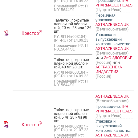
Произведено:
IPR
(РГ-RU) от 14.09.23
PHARMACEUTICALS
Предыдущий РУ: П
(Пуэрто-Рико)
N015644/01
Первичная
упаковка:
Таб­летки, пок­ры­тые
пле­ноч­ной обо­лоч­
ASTRAZENECA UK
кой, 20 мг: 28 или 126
(Великобритания)
шт.
®
Крестор
Упаковка и
РУ: ЛП-№(003184)-
выпускающий
(РГ-RU) от 14.09.23
контроль качества:
Предыдущий РУ: П
ASTRAZENECA UK
N015644/01
(Великобритания)
или
ЗиО-ЗДОРОВЬЕ
Таб­летки, пок­ры­тые
или
(Россия)
пле­ноч­ной обо­лоч­
кой, 40 мг: 28 шт.
АСТРАЗЕНЕКА
ИНДАСТРИЗ
РУ: ЛП-№(003184)-
(РГ-RU) от 14.09.23
(Россия)
Предыдущий РУ: П
N015644/01
ASTRAZENECA UK
(Великобритания)
Произведено:
IPR
Таб­летки, пок­ры­тые
PHARMACEUTICALS
пле­ноч­ной обо­лоч­
(Пуэрто-Рико)
кой, 5 мг: 28 или 98
шт.
Упаковка и
®
Крестор
выпускающий
РУ: ЛП-№(002827)-
(РГ-RU) от 21.07.23
контроль качества:
Предыдущий РУ:
ASTRAZENECA UK