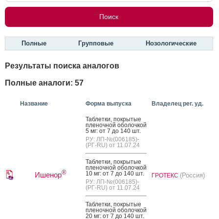
Полные
Групповые
Нозологические
Результаты поиска аналогов
Полные аналоги: 57
Название
Форма выпуска
Владелец рег. уд.
Таб­летки, пок­ры­тые
пле­ноч­ной обо­лоч­кой
5 мг: от 7 до 140 шт.
РУ: ЛП-№(006185)-
(РГ-RU) от 11.07.24
Таб­летки, пок­ры­тые
пле­ноч­ной обо­лоч­кой
®
10 мг: от 7 до 140 шт.
Ишенор
(Россия)
ГРОТЕКС
РУ: ЛП-№(006185)-
(РГ-RU) от 11.07.24
Таб­летки, пок­ры­тые
пле­ноч­ной обо­лоч­кой
20 мг: от 7 до 140 шт.