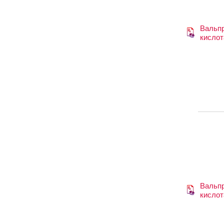
Вальп
кислот
Вальп
кислот