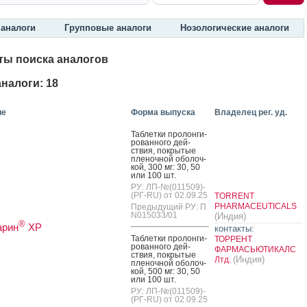
аналоги
Групповые аналоги
Нозологические аналоги
ты поиска аналогов
налоги: 18
ие
Форма выпуска
Владелец рег. уд.
Таб­летки про­лон­ги­
рован­но­го дей­
ствия, пок­ры­тые
пле­ноч­ной обо­лоч­
кой, 300 мг: 30, 50
или 100 шт.
РУ: ЛП-№(011509)-
(РГ-RU) от 02.09.25
TORRENT
PHARMACEUTICALS
Предыдущий РУ: П
N015033/01
(Индия)
®
арин
ХР
контакты:
Таб­летки про­лон­ги­
ТОРРЕНТ
рован­но­го дей­
ФАРМАСЬЮТИКАЛС
ствия, пок­ры­тые
(Индия)
Лтд.
пле­ноч­ной обо­лоч­
кой, 500 мг: 30, 50
или 100 шт.
РУ: ЛП-№(011509)-
(РГ-RU) от 02.09.25