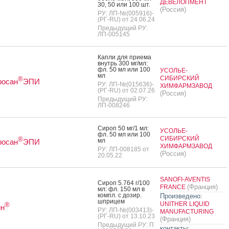
ДЕВЕЛОПМЕНТ
30, 50 или 100 шт.
(Россия)
РУ: ЛП-№(005916)-
(РГ-RU) от 24.06.24
Предыдущий РУ:
ЛП-005145
Кап­ли для при­ема
внутрь 300 мг/мл:
фл. 50 мл или 100
УСОЛЬЕ-
мл
СИБИРСКИЙ
®
росан
ЭПИ
РУ: ЛП-№(015636)-
ХИМФАРМЗАВОД
(РГ-RU) от 02.07.26
(Россия)
Предыдущий РУ:
ЛП-008246
Си­роп 50 мг/1 мл:
УСОЛЬЕ-
фл. 50 мл или 100
СИБИРСКИЙ
®
мл
росан
ЭПИ
ХИМФАРМЗАВОД
РУ: ЛП-008185 от
(Россия)
20.05.22
SANOFI-AVENTIS
Си­роп 5.764 г/100
(Франция)
FRANCE
мл: фл. 150 мл в
компл. с до­зир.
Произведено:
шпри­цем
UNITHER LIQUID
®
ин
РУ: ЛП-№(003413)-
MANUFACTURING
(РГ-RU) от 13.10.23
(Франция)
Предыдущий РУ: П
контакты: