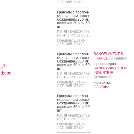
ЛСР-005197/08
Гра­нулы с про­лон­
ги­рован­ным выс­во­
бож­де­ни­ем 250 мг:
па­кети­ки 30 или 50
шт.
РУ: ЛП-№(003048)-
(РГ-RU) от 22.08.23
Предыдущий РУ:
ЛСР-005197/08
SANOFI-AVENTIS
Гра­нулы с про­лон­
ги­рован­ным выс­во­
(Франция)
FRANCE
бож­де­ни­ем 500 мг:
Произведено:
па­кети­ки 30 или 50
®
ин
SANOFI WINTHROP
шт.
сфера
INDUSTRIE
РУ: ЛП-№(003048)-
(Франция)
(РГ-RU) от 22.08.23
Предыдущий РУ:
контакты:
ЛСР-005197/08
САНОФИ
Гра­нулы с про­лон­
ги­рован­ным выс­во­
бож­де­ни­ем 750 мг:
па­кети­ки 30 или 50
шт.
РУ: ЛП-№(003048)-
(РГ-RU) от 22.08.23
Предыдущий РУ:
ЛСР-005197/08