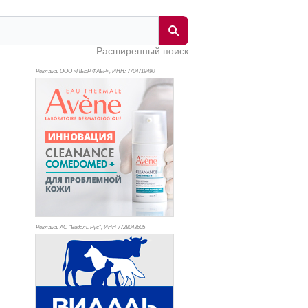
Расширенный поиск
Реклама. ООО «ПЬЕР ФАБР», ИНН: 770
4719490
Реклама. АО "Видаль Рус", ИНН 772
8043605