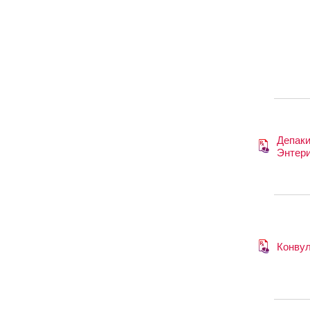
Депак
Энтери
Конву