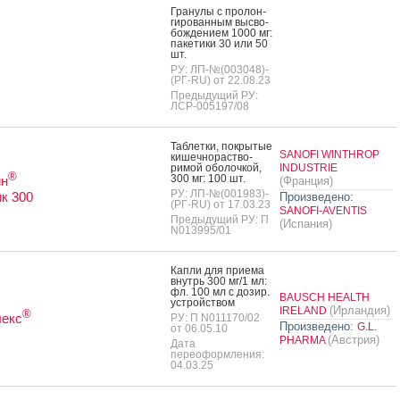
Гра­нулы с про­лон­
ги­рован­ным выс­во­
бож­де­ни­ем 1000 мг:
па­кети­ки 30 или 50
шт.
РУ: ЛП-№(003048)-
(РГ-RU) от 22.08.23
Предыдущий РУ:
ЛСР-005197/08
Таб­летки, пок­ры­тые
SANOFI WINTHROP
ки­шеч­но­рас­тво­
римой обо­лоч­кой,
INDUSTRIE
®
300 мг: 100 шт.
ин
(Франция)
РУ: ЛП-№(001983)-
к 300
Произведено:
(РГ-RU) от 17.03.23
SANOFI-AVENTIS
Предыдущий РУ: П
(Испания)
N013995/01
Кап­ли для при­ема
внутрь 300 мг/1 мл:
фл. 100 мл с до­зир.
BAUSCH HEALTH
ус­трой­ством
(Ирландия)
IRELAND
®
лекс
РУ: П N011170/02
Произведено:
G.L.
от 06.05.10
(Австрия)
PHARMA
Дата
переоформления:
04.03.25