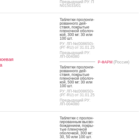
Предыдущий РУ: П
N015033/01
Таб­летки про­лон­ги­
рован­но­го дей­
ствия, пок­ры­тые
пле­ноч­ной обо­лоч­
кой, 300 мг: 30 или
100 шт.
РУ: ЛП-№(008650)-
(РГ-RU) от 31.01.25
Предыдущий РУ:
ЛП-004080
роевая
(Россия)
Р-ФАРМ
а
Таб­летки про­лон­ги­
рован­но­го дей­
ствия, пок­ры­тые
пле­ноч­ной обо­лоч­
кой, 500 мг: 30 или
100 шт.
РУ: ЛП-№(008650)-
(РГ-RU) от 31.01.25
Предыдущий РУ:
ЛП-004080
Таб­летки с про­лон­
ги­рован­ным выс­во­
бож­де­ни­ем, пок­ры­
тые пле­ноч­ной
обо­лоч­кой, 300 мг:
30, 50 или 100 шт.