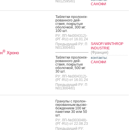
N012595/01
САНОФИ
Таб­летки про­лон­ги­
рован­но­го дей­
ствия, пок­ры­тые
обо­лоч­кой, 300 мг:
100 шт.
РУ: ЛП-№(004312)-
(РГ-RU) от 16.01.24
SANOFI WINTHROP
Предыдущий РУ: П
N013004/01
INDUSTRIE
®
ин
Хроно
(Франция)
Таб­летки про­лон­ги­
контакты:
рован­но­го дей­
САНОФИ
ствия, пок­ры­тые
обо­лоч­кой, 500 мг:
30 шт.
РУ: ЛП-№(004312)-
(РГ-RU) от 16.01.24
Предыдущий РУ: П
N013004/01
Гра­нулы с про­лон­
ги­рован­ным выс­во­
бож­де­ни­ем 100 мг:
па­кети­ки 30 или 50
шт.
РУ: ЛП-№(003048)-
(РГ-RU) от 22.08.23
Предыдущий РУ: