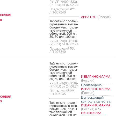
РУ: ЛП-№(004533)-
(РГ-RU) от 07.02.24
Предыдущий РУ:
ЛП-007240
роевая
(Россия)
АВВА РУС
а
Таб­летки с про­лон­
ги­рован­ным выс­во­
бож­де­ни­ем, пок­ры­
тые пле­ноч­ной
обо­лоч­кой, 500 мг:
30, 50 или 100 шт.
РУ: ЛП-№(004533)-
(РГ-RU) от 07.02.24
Предыдущий РУ:
ЛП-007240
Таб­летки с про­лон­
ги­рован­ным выс­во­
бож­де­ни­ем, пок­ры­
тые пле­ноч­ной
обо­лоч­кой, 300 мг:
ИЗВАРИНО ФАРМА
30, 50 или 100 шт.
(Россия)
РУ: ЛП-№(005916)-
Произведено:
(РГ-RU) от 24.06.24
ИЗВАРИНО ФАРМА
Предыдущий РУ:
(Россия)
ЛП-005145
роевая
Выпускающий
а
контроль качества:
Таб­летки с про­лон­
ИЗВАРИНО ФАРМА
ги­рован­ным выс­во­
или
бож­де­ни­ем, пок­ры­
(Россия)
тые пле­ноч­ной
НАНОФАРМА
обо­лоч­кой, 500 мг: