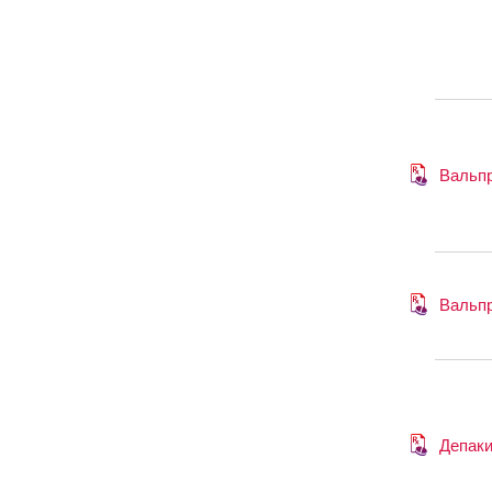
Вальп
Вальп
Депак