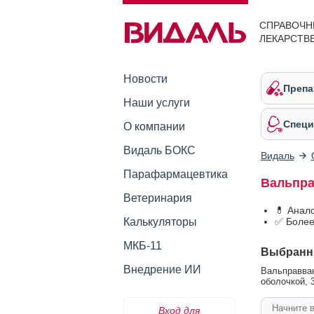
СПРАВОЧН
ЛЕКАРСТВ
Новости
Препа
Наши услуги
Специ
О компании
Видаль БОКС
Видаль
Парафармацевтика
Вальпра
Ветеринария
💊 Анал
Калькуляторы
✅ Более
МКБ-11
Выбранн
Внедрение ИИ
Вальправван
оболочкой, 3
Вход для