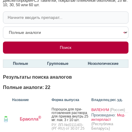
Декскетопрофен-СЗ Таблетки, покрытые пленочной оболочкой, 25 мг:
10, 30, 50 или 60 шт.
Полные
Групповые
Нозологические
Результаты поиска аналогов
Полные аналоги: 22
Название
Форма выпуска
Владелец рег. уд.
По­рошок для при­
(Россия)
ВИЛЕНУМ
готов­ле­ния рас­тво­ра
Произведено:
Мед-
для при­ема внутрь 25
®
Браюлла
интерпласт
мг: пак. 3 г 10 шт.
(Республика
РУ: ЛП-№(011140)-
Беларусь)
(РГ-RU) от 30.07.25