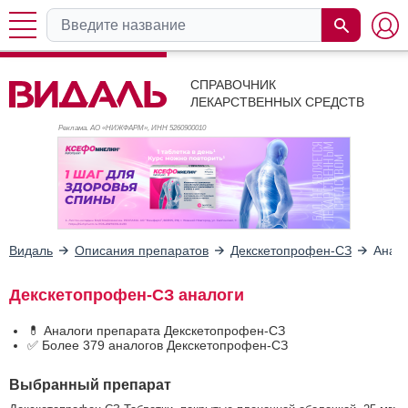
СПРАВОЧНИК
ЛЕКАРСТВЕННЫХ СРЕДСТВ
Реклама. АО «НИЖФАРМ», ИНН 526
0900010
Видаль
Описания препаратов
Декскетопрофен-СЗ
Анал
Декскетопрофен-СЗ аналоги
💊 Аналоги препарата Декскетопрофен-СЗ
✅ Более 379 аналогов Декскетопрофен-СЗ
Выбранный препарат