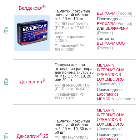
®
Велдексал
Таб­летки, пок­ры­тые
(Россия)
ВЕЛФАРМ
пле­ноч­ной обо­лоч­
кой, 25 мг: 10 шт.
Произведено:
(Россия)
ВЕЛФАРМ
РУ: ЛП-№(006900)-
(РГ-RU) от 17.09.24
или
ВЕЛФАРМ-М
(Россия)
Дата
переоформления:
контакты:
17.06.25
ВЕЛФАРМ ООО
Предыдущий РУ:
(Россия)
ЛП-006382
Гра­нулы для при­
MENARINI
готов­ле­ния рас­тво­ра
INTERNATIONAL
для при­ема внутрь 25
OPERATIONS
мг: пак. 2.5 г 4, 10, 20
LUXEMBOURG
или 30 шт.
®
Дексалгин
(Люксембург)
РУ: ЛП-№(000671)-
(РГ-RU) от 06.04.22
Произведено:
Предыдущий РУ:
Laboratorios
ЛП-004326
(Испания)
MENARINI
MENARINI
INTERNATIONAL
OPERATIONS
Таб­летки, пок­ры­тые
LUXEMBOURG
пле­ноч­ной обо­лоч­
кой, 25 мг: 10, 30 или
(Люксембург)
50 шт.
Произведено:
®
Дексалгин
25
РУ: ЛП-№(002508)-
Laboratorios