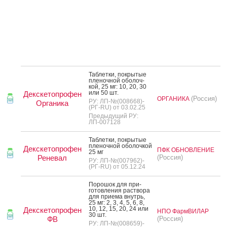
Таб­летки, пок­ры­тые
пле­ноч­ной обо­лоч­
кой, 25 мг: 10, 20, 30
или 50 шт.
Декскетопрофен
(Россия)
ОРГАНИКА
РУ: ЛП-№(008668)-
Органика
(РГ-RU) от 03.02.25
Предыдущий РУ:
ЛП-007128
Таб­летки, пок­ры­тые
пле­ноч­ной обо­лоч­кой
Декскетопрофен
ПФК ОБНОВЛЕНИЕ
25 мг
Реневал
(Россия)
РУ: ЛП-№(007962)-
(РГ-RU) от 05.12.24
По­рошок для при­
готов­ле­ния рас­тво­ра
для при­ема внутрь,
25 мг: 2, 3, 4, 5, 6, 8,
10, 12, 15, 20, 24 или
Декскетопрофен
НПО ФармВИЛАР
30 шт.
ФВ
(Россия)
РУ: ЛП-№(008659)-