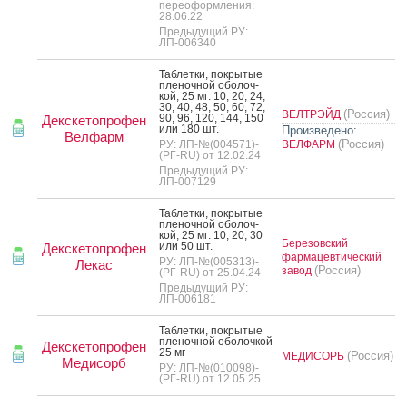
переоформления:
28.06.22
Предыдущий РУ:
ЛП-006340
Таб­летки, пок­ры­тые
пле­ноч­ной обо­лоч­
кой, 25 мг: 10, 20, 24,
30, 40, 48, 50, 60, 72,
(Россия)
ВЕЛТРЭЙД
90, 96, 120, 144, 150
Декскетопрофен
или 180 шт.
Произведено:
Велфарм
(Россия)
РУ: ЛП-№(004571)-
ВЕЛФАРМ
(РГ-RU) от 12.02.24
Предыдущий РУ:
ЛП-007129
Таб­летки, пок­ры­тые
пле­ноч­ной обо­лоч­
кой, 25 мг: 10, 20, 30
Березовский
или 50 шт.
Декскетопрофен
фармацевтический
РУ: ЛП-№(005313)-
Лекас
(Россия)
завод
(РГ-RU) от 25.04.24
Предыдущий РУ:
ЛП-006181
Таб­летки, пок­ры­тые
пле­ноч­ной обо­лоч­кой
Декскетопрофен
25 мг
(Россия)
МЕДИСОРБ
Медисорб
РУ: ЛП-№(010098)-
(РГ-RU) от 12.05.25