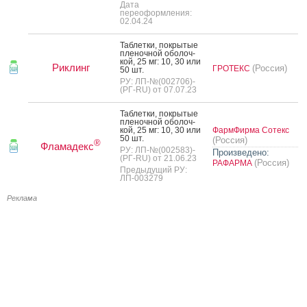
Дата
переоформления:
02.04.24
Таб­летки, пок­ры­тые
пле­ноч­ной обо­лоч­
кой, 25 мг: 10, 30 или
Риклинг
(Россия)
ГРОТЕКС
50 шт.
РУ: ЛП-№(002706)-
(РГ-RU) от 07.07.23
Таб­летки, пок­ры­тые
пле­ноч­ной обо­лоч­
кой, 25 мг: 10, 30 или
ФармФирма Сотекс
50 шт.
(Россия)
®
Фламадекс
РУ: ЛП-№(002583)-
Произведено:
(РГ-RU) от 21.06.23
(Россия)
РАФАРМА
Предыдущий РУ:
ЛП-003279
Реклама