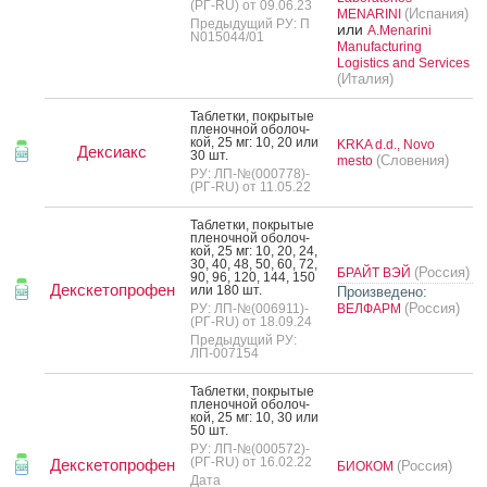
(РГ-RU) от 09.06.23
(Испания)
MENARINI
Предыдущий РУ: П
или
A.Menarini
N015044/01
Manufacturing
Logistics and Services
(Италия)
Таб­летки, пок­ры­тые
пле­ноч­ной обо­лоч­
кой, 25 мг: 10, 20 или
KRKA d.d., Novo
Дексиакс
30 шт.
(Словения)
mesto
РУ: ЛП-№(000778)-
(РГ-RU) от 11.05.22
Таб­летки, пок­ры­тые
пле­ноч­ной обо­лоч­
кой, 25 мг: 10, 20, 24,
30, 40, 48, 50, 60, 72,
(Россия)
БРАЙТ ВЭЙ
90, 96, 120, 144, 150
Декскетопрофен
или 180 шт.
Произведено:
(Россия)
РУ: ЛП-№(006911)-
ВЕЛФАРМ
(РГ-RU) от 18.09.24
Предыдущий РУ:
ЛП-007154
Таб­летки, пок­ры­тые
пле­ноч­ной обо­лоч­
кой, 25 мг: 10, 30 или
50 шт.
РУ: ЛП-№(000572)-
(РГ-RU) от 16.02.22
Декскетопрофен
(Россия)
БИОКОМ
Дата