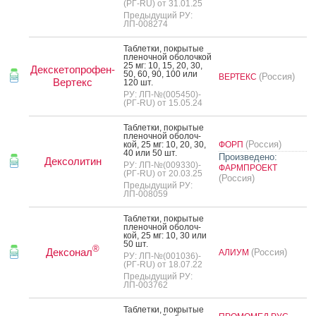
(РГ-RU) от 31.01.25
Предыдущий РУ:
ЛП-008274
Таб­летки, пок­ры­тые
пле­ноч­ной обо­лоч­кой
25 мг: 10, 15, 20, 30,
Декскетопрофен-
50, 60, 90, 100 или
(Россия)
ВЕРТЕКС
Вертекс
120 шт.
РУ: ЛП-№(005450)-
(РГ-RU) от 15.05.24
Таб­летки, пок­ры­тые
пле­ноч­ной обо­лоч­
(Россия)
кой, 25 мг: 10, 20, 30,
ФОРП
40 или 50 шт.
Произведено:
Дексолитин
РУ: ЛП-№(009330)-
ФАРМПРОЕКТ
(РГ-RU) от 20.03.25
(Россия)
Предыдущий РУ:
ЛП-008059
Таб­летки, пок­ры­тые
пле­ноч­ной обо­лоч­
кой, 25 мг: 10, 30 или
50 шт.
®
Дексонал
(Россия)
АЛИУМ
РУ: ЛП-№(001036)-
(РГ-RU) от 18.07.22
Предыдущий РУ:
ЛП-003762
Таб­летки, пок­ры­тые