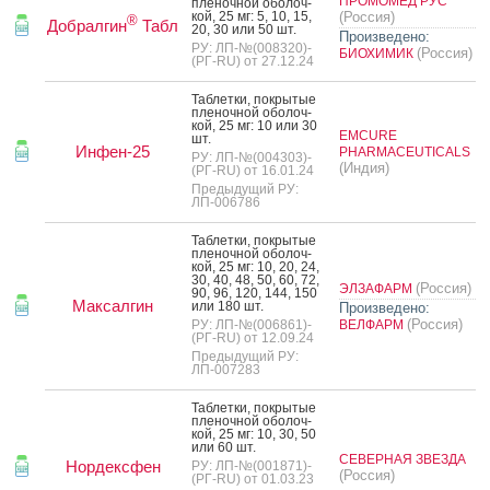
ПРОМОМЕД РУС
пле­ноч­ной обо­лоч­
кой, 25 мг: 5, 10, 15,
(Россия)
®
Добралгин
Табл
20, 30 или 50 шт.
Произведено:
РУ: ЛП-№(008320)-
(Россия)
БИОХИМИК
(РГ-RU) от 27.12.24
Таб­летки, пок­ры­тые
пле­ноч­ной обо­лоч­
кой, 25 мг: 10 или 30
EMCURE
шт.
Инфен-25
PHARMACEUTICALS
РУ: ЛП-№(004303)-
(Индия)
(РГ-RU) от 16.01.24
Предыдущий РУ:
ЛП-006786
Таб­летки, пок­ры­тые
пле­ноч­ной обо­лоч­
кой, 25 мг: 10, 20, 24,
30, 40, 48, 50, 60, 72,
(Россия)
ЭЛЗАФАРМ
90, 96, 120, 144, 150
Максалгин
или 180 шт.
Произведено:
(Россия)
РУ: ЛП-№(006861)-
ВЕЛФАРМ
(РГ-RU) от 12.09.24
Предыдущий РУ:
ЛП-007283
Таб­летки, пок­ры­тые
пле­ноч­ной обо­лоч­
кой, 25 мг: 10, 30, 50
или 60 шт.
СЕВЕРНАЯ ЗВЕЗДА
Нордексфен
РУ: ЛП-№(001871)-
(Россия)
(РГ-RU) от 01.03.23