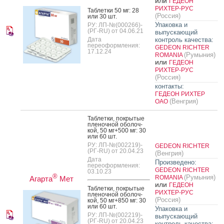
или
ГЕДЕОН
РИХТЕР-РУС
Таб­летки 50 мг: 28
(Россия)
или 30 шт.
Упаковка и
РУ: ЛП-№(000266)-
(РГ-RU) от 04.06.21
выпускающий
Дата
контроль качества:
переоформления:
GEDEON RICHTER
17.12.24
(Румыния)
ROMANIA
или
ГЕДЕОН
РИХТЕР-РУС
(Россия)
контакты:
ГЕДЕОН РИХТЕР
(Венгрия)
ОАО
Таб­летки, пок­ры­тые
пле­ноч­ной обо­лоч­
кой, 50 мг+500 мг: 30
или 60 шт.
РУ: ЛП-№(002219)-
GEDEON RICHTER
(РГ-RU) от 20.04.23
(Венгрия)
Дата
Произведено:
переоформления:
GEDEON RICHTER
03.10.23
®
(Румыния)
ROMANIA
Агарта
Мет
или
ГЕДЕОН
Таб­летки, пок­ры­тые
РИХТЕР-РУС
пле­ноч­ной обо­лоч­
(Россия)
кой, 50 мг+850 мг: 30
или 60 шт.
Упаковка и
РУ: ЛП-№(002219)-
выпускающий
(РГ-RU) от 20.04.23
контроль качества: