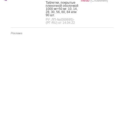
(Словения)
mesto
Таб­летки, пок­ры­тые
пле­ноч­ной обо­лоч­кой
1000 мг+50 мг: 10, 14,
28, 30, 56, 60, 84 или
90 шт.
РУ: ЛП-№(000695)-
(РГ-RU) от 14.04.22
Реклама