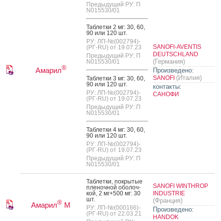
Предыдущий РУ: П
N015530/01
Таб­летки 2 мг: 30, 60,
90 или 120 шт.
РУ: ЛП-№(002794)-
SANOFI-AVENTIS
(РГ-RU) от 19.07.23
DEUTSCHLAND
Предыдущий РУ: П
(Германия)
N015530/01
®
Амарил
Произведено:
(Италия)
SANOFI
Таб­летки 3 мг: 30, 60,
90 или 120 шт.
контакты:
РУ: ЛП-№(002794)-
САНОФИ
(РГ-RU) от 19.07.23
Предыдущий РУ: П
N015530/01
Таб­летки 4 мг: 30, 60,
90 или 120 шт.
РУ: ЛП-№(002794)-
(РГ-RU) от 19.07.23
Предыдущий РУ: П
N015530/01
Таб­летки, пок­ры­тые
SANOFI WINTHROP
пле­ноч­ной обо­лоч­
кой, 2 мг+500 мг: 30
INDUSTRIE
шт.
(Франция)
®
Амарил
М
РУ: ЛП-№(000166)-
Произведено:
(РГ-RU) от 22.03.21
HANDOK