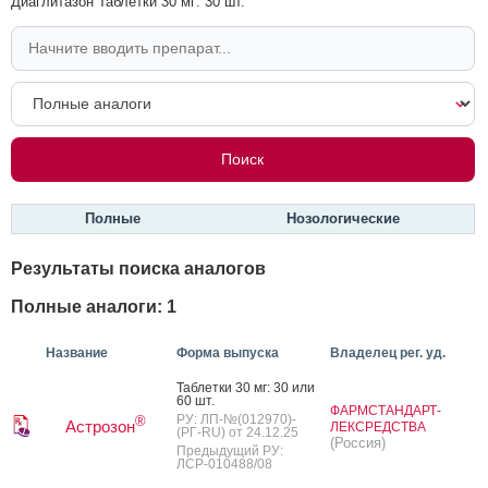
Диаглитазон Таблетки 30 мг: 30 шт.
Полные
Нозологические
Результаты поиска аналогов
Полные аналоги: 1
Название
Форма выпуска
Владелец рег. уд.
Таб­летки 30 мг: 30 или
60 шт.
ФАРМСТАНДАРТ-
РУ: ЛП-№(012970)-
®
Астрозон
ЛЕКСРЕДСТВА
(РГ-RU) от 24.12.25
(Россия)
Предыдущий РУ:
ЛСР-010488/08