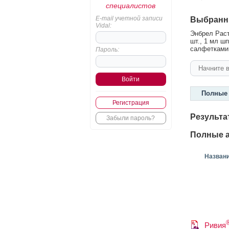
специалистов
E-mail учетной записи
Выбранн
Vidal:
Энбрел Раст
шт., 1 мл шп
салфетками
Пароль:
Полные 
Регистрация
Результа
Забыли пароль?
Полные а
Назван
Ривия