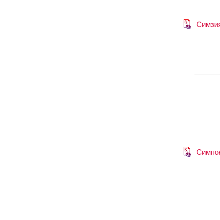
Симзи
Симпо