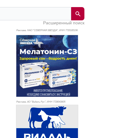
Расширенный поиск
Реклама. НАО "СЕВЕРНАЯ ЗВЕЗДА", ИНН 772
0185196
Реклама. АО "Видаль Рус", ИНН 772
8043605