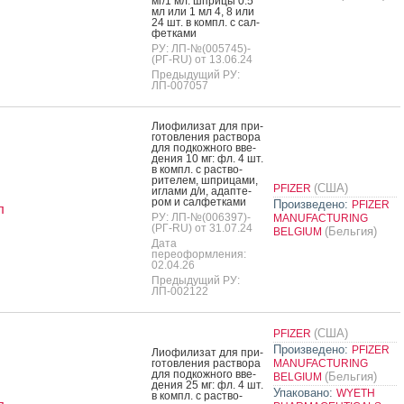
мг/1 мл: шпри­цы 0.5
мл или 1 мл 4, 8 или
24 шт. в компл. с сал­
фетка­ми
РУ: ЛП-№(005745)-
(РГ-RU) от 13.06.24
Предыдущий РУ:
ЛП-007057
Ли­офи­лизат для при­
готов­ле­ния рас­тво­ра
для под­кожно­го вве­
дения 10 мг: фл. 4 шт.
в компл. с рас­тво­
рите­лем, шпри­цами,
(США)
PFIZER
иг­ла­ми д/и, адап­те­
ром и сал­фетка­ми
Произведено:
PFIZER
л
РУ: ЛП-№(006397)-
MANUFACTURING
(РГ-RU) от 31.07.24
(Бельгия)
BELGIUM
Дата
переоформления:
02.04.26
Предыдущий РУ:
ЛП-002122
(США)
PFIZER
Произведено:
PFIZER
Ли­офи­лизат для при­
готов­ле­ния рас­тво­ра
MANUFACTURING
для под­кожно­го вве­
(Бельгия)
BELGIUM
дения 25 мг: фл. 4 шт.
Упаковано:
WYETH
в компл. с рас­тво­