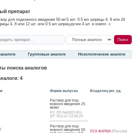
ый препарат
вор для подкожного введения 50 мг/1 мл: 0.5 мл шприцы 4, 8 или 24
рицы 4, 8 или 12 шт. или 0.5 мл шприц-ручки 4 шт. в компл. с
аналоги
Групповые аналоги
Нозологические аналоги
ты поиска аналогов
налоги: 4
ие
Форма выпуска
Владелец рег. уд.
Рас­твор для под­
кожно­го вве­дения 25
мг/мл
РУ: ЛП-№(005745)-
(РГ-RU) от 13.06.24
Рас­твор для под­
®
кожно­го вве­дения 50
(Россия)
ПСК ФАРМА