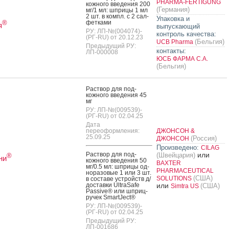
PHARMA-FERTIGUNG
кожно­го вве­дения 200
(Германия)
мг/1 мл: шпри­цы 1 мл
2 шт. в компл. с 2 сал­
Упаковка и
фетка­ми
®
я
выпускающий
РУ: ЛП-№(004074)-
контроль качества:
(РГ-RU) от 20.12.23
(Бельгия)
UCB Pharma
Предыдущий РУ:
контакты:
ЛП-000008
ЮСБ ФАРМА С.А.
(Бельгия)
Рас­твор для под­
кожно­го вве­дения 45
мг
РУ: ЛП-№(009539)-
(РГ-RU) от 02.04.25
Дата
переоформления:
ДЖОНСОН &
25.09.25
(Россия)
ДЖОНСОН
Произведено:
CILAG
Рас­твор для под­
или
(Швейцария)
®
ни
кожно­го вве­дения 50
BAXTER
мг/0.5 мл: шпри­цы од­
PHARMACEUTICAL
но­разо­вые 1 или 3 шт.
(США)
SOLUTIONS
в сос­та­ве ус­трой­ств д/
дос­тавки UltraSafe
или
(США)
Simtra US
Passive® или шприц-
ру­чек SmartJect®
РУ: ЛП-№(009539)-
(РГ-RU) от 02.04.25
Предыдущий РУ:
ЛП-001686