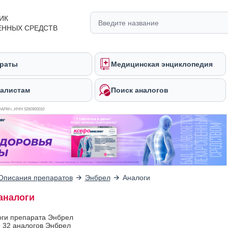
ИК
ЕННЫХ СРЕДСТВ
раты
Медицинская энциклопедия
алистам
Поиск аналогов
ФАРМ», ИНН 526
0900010
Описания препаратов
Энбрел
Аналоги
аналоги
оги препарата Энбрел
 32 аналогов Энбрел