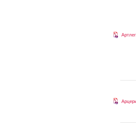
Артлег
Арцер