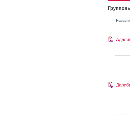
Групповы
Назван
Адали
Далиб