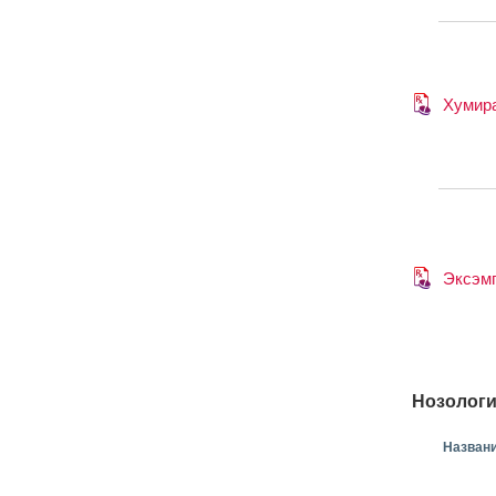
Хумир
Эксэм
Нозологи
Назван