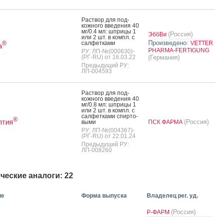
Рас­твор для под­
кожно­го вве­дения 40
мг/0.4 мл: шпри­цы 1
(Россия)
ЭббВи
или 2 шт. в компл. с
Произведено:
сал­фетка­ми
VETTER
®
а
PHARMA-FERTIGUNG
РУ: ЛП-№(000630)-
(РГ-RU) от 16.03.22
(Германия)
Предыдущий РУ:
ЛП-004593
Рас­твор для под­
кожно­го вве­дения 40
мг/0.8 мл: шпри­цы 1
или 2 шт. в компл. с
сал­фетка­ми спир­то­
®
птия
(Россия)
выми
ПСК ФАРМА
РУ: ЛП-№(004367)-
(РГ-RU) от 22.01.24
Предыдущий РУ:
ЛП-008260
ческие аналоги: 22
ие
Форма выпуска
Владелец рег. уд.
(Россия)
Р-ФАРМ