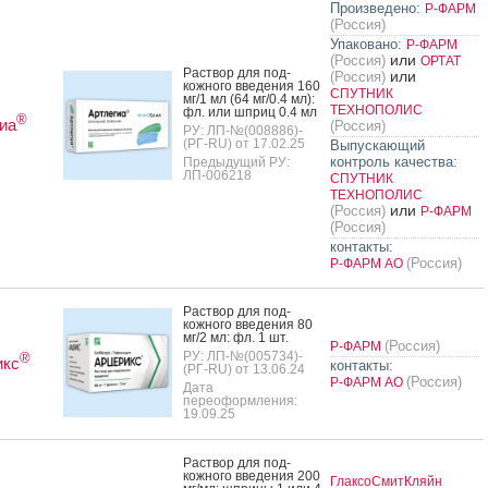
Произведено:
Р-ФАРМ
(Россия)
Упаковано:
Р-ФАРМ
или
(Россия)
ОРТАТ
Рас­твор для под­
или
(Россия)
кожно­го вве­дения 160
СПУТНИК
мг/1 мл (64 мг/0.4 мл):
ТЕХНОПОЛИС
фл. или шприц 0.4 мл
®
иа
(Россия)
РУ: ЛП-№(008886)-
(РГ-RU) от 17.02.25
Выпускающий
контроль качества:
Предыдущий РУ:
ЛП-006218
СПУТНИК
ТЕХНОПОЛИС
или
(Россия)
Р-ФАРМ
(Россия)
контакты:
(Россия)
Р-ФАРМ АО
Рас­твор для под­
кожно­го вве­дения 80
мг/2 мл: фл. 1 шт.
(Россия)
Р-ФАРМ
РУ: ЛП-№(005734)-
®
икс
контакты:
(РГ-RU) от 13.06.24
(Россия)
Р-ФАРМ АО
Дата
переоформления:
19.09.25
Рас­твор для под­
кожно­го вве­дения 200
ГлаксоСмитКляйн