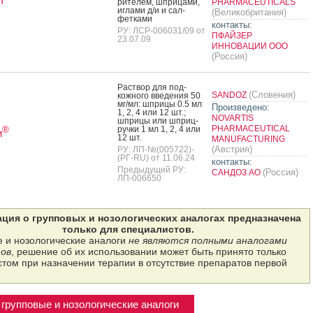
л
рите­лем, шпри­цами,
PHARMACEUTICALS
иг­ла­ми д/и и сал­
(Великобритания)
фетка­ми
контакты:
РУ: ЛСР-006031/09 от
ПФАЙЗЕР
23.07.09
ИННОВАЦИИ ООО
(Россия)
Рас­твор для под­
(Словения)
SANDOZ
кожно­го вве­дения 50
мг/мл: шпри­цы 0.5 мл
Произведено:
1, 2, 4 или 12 шт.;
NOVARTIS
шпри­цы или шприц-
PHARMACEUTICAL
руч­ки 1 мл 1, 2, 4 или
®
и
12 шт.
MANUFACTURING
(Австрия)
РУ: ЛП-№(005722)-
(РГ-RU) от 11.06.24
контакты:
Предыдущий РУ:
(Россия)
САНДОЗ АО
ЛП-006650
ция о групповых и нозологических аналогах предназначена
только для специалистов.
 и нозологические аналоги
не являются полными аналогами
ов
, решение об их использовании может быть принято только
том при назначении терапии в отсутствие препаратов первой
групповые и нозологические аналоги