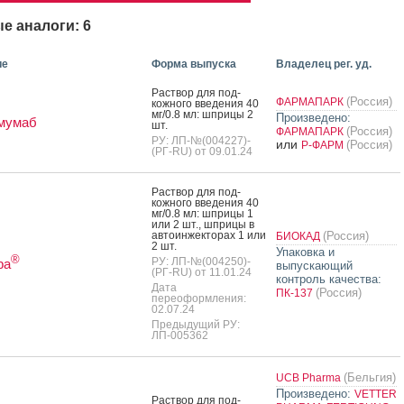
е аналоги: 6
ие
Форма выпуска
Владелец рег. уд.
Рас­твор для под­
(Россия)
ФАРМАПАРК
кожно­го вве­дения 40
мг/0.8 мл: шпри­цы 2
Произведено:
мумаб
шт.
(Россия)
ФАРМАПАРК
РУ: ЛП-№(004227)-
или
(Россия)
Р-ФАРМ
(РГ-RU) от 09.01.24
Рас­твор для под­
кожно­го вве­дения 40
мг/0.8 мл: шпри­цы 1
или 2 шт., шпри­цы в
ав­то­ин­жекто­рах 1 или
(Россия)
БИОКАД
2 шт.
Упаковка и
®
РУ: ЛП-№(004250)-
ра
выпускающий
(РГ-RU) от 11.01.24
контроль качества:
Дата
(Россия)
ПК-137
переоформления:
02.07.24
Предыдущий РУ:
ЛП-005362
(Бельгия)
UCB Pharma
Произведено:
VETTER
Рас­твор для под­