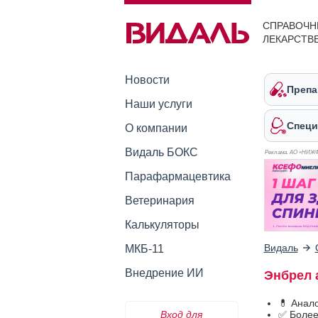
СПРАВОЧН
ЛЕКАРСТВ
Новости
Препа
Наши услуги
Специ
О компании
Видаль БОКС
Реклама. АО «НИЖ
Парафармацевтика
Ветеринария
Калькуляторы
Видаль
МКБ-11
Внедрение ИИ
Энбрел 
💊 Анал
Вход для
✅ Более