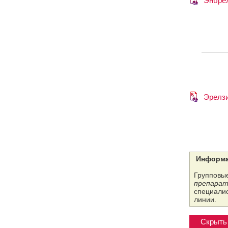
Энбре
Эрелз
Информа
Групповые
препарат
специалис
линии.
Скрыть 