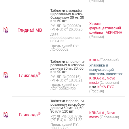
(Россия)
Таб­летки с мо­дифи­
циро­ван­ным выс­во­
бож­де­ни­ем 30 мг: 30
или 60 шт.
Химико-
РУ: ЛП-№(000069)-
фармацевтический
(РГ-RU) от 26.06.20
Глидиаб МВ
комбинат АКРИХИН
Дата
(Россия)
переоформления:
06.04.22
Предыдущий РУ:
ЛС-000002
(Словения)
KRKA
Таб­летки с про­лон­ги­
рован­ным выс­во­бож­
Упаковка и
де­ни­ем 30 мг: 30, 60
выпускающий
или 90 шт.
контроль качества:
®
Гликлада
РУ: ЛП-№(000116)-
KRKA d.d., Novo
(РГ-RU) от 18.01.21
(Словения)
mesto
Предыдущий РУ:
или
КРКА-РУС
ЛСР-005824/09
(Россия)
Таб­летки с про­лон­ги­
рован­ным выс­во­бож­
де­ни­ем 60 мг: 30, 60,
90 или 120 шт.
KRKA d.d., Novo
®
Гликлада
РУ: ЛП-№(001378)-
(Словения)
mesto
(РГ-RU) от 02.11.22
Предыдущий РУ:
ЛП-002725