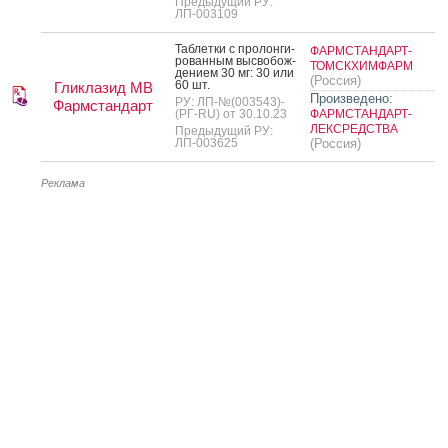
Предыдущий РУ:
ЛП-003109
Таб­летки с про­лон­ги­
ФАРМСТАНДАРТ-
рован­ным выс­во­бож­
ТОМСКХИМФАРМ
де­ни­ем 30 мг: 30 или
(Россия)
60 шт.
Гликлазид МВ
Произведено:
РУ: ЛП-№(003543)-
Фармстандарт
(РГ-RU) от 30.10.23
ФАРМСТАНДАРТ-
ЛЕКСРЕДСТВА
Предыдущий РУ:
ЛП-003625
(Россия)
Реклама