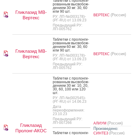
Таб­летки с про­лон­ги­
рован­ным выс­во­бож­
де­ни­ем 30 мг: 30, 60
или 90 шт.
Гликлазид МВ-
(Россия)
ВЕРТЕКС
РУ: ЛП-№(003178)-
Вертекс
(РГ-RU) от 13.09.23
Предыдущий РУ:
ЛП-005762
Таб­летки с про­лон­ги­
рован­ным выс­во­бож­
де­ни­ем 60 мг: 30, 60
или 90 шт.
Гликлазид МВ-
(Россия)
ВЕРТЕКС
РУ: ЛП-№(003178)-
Вертекс
(РГ-RU) от 13.09.23
Предыдущий РУ:
ЛП-005762
Таб­летки с про­лон­ги­
рован­ным выс­во­бож­
де­ни­ем 30 мг: 10, 20,
30, 60, 100 или 120
шт.
РУ: ЛП-№(002545)-
(РГ-RU) от 14.06.23
Дата
переоформления:
23.10.23
Предыдущий РУ:
ЛП-007266
(Россия)
АЛИУМ
Гликлазид
Произведено:
Пролонг-АКОС
Таб­летки с про­лон­ги­
(Россия)
СИНТЕЗ