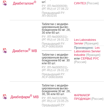
шт.
®
Диабеталонг
(Россия)
СИНТЕЗ
РУ: ЛП-№(000939)-
(РГ-RU) от 27.06.22
Предыдущий РУ:
ЛП-003155
Таб­летки с мо­дифи­
циро­ван­ным выс­во­
бож­де­ни­ем 60 мг: 28,
30 или 60 шт.
РУ: ЛП-№(000531)-
(РГ-RU) от 26.01.22
Les Laboratoires
(Франция)
Servier
Предыдущий РУ:
ЛСР-006030/09
Произведено:
Les
®
Диабетон
МВ
Laboratoires Servier
Таб­летки с мо­дифи­
(Франция)
Industrie
циро­ван­ным выс­во­
или
СЕРВЬЕ РУС
бож­де­ни­ем 60 мг: 30
(Россия)
или 60 шт.
РУ: ЛП-№(000531)-
(РГ-RU) от 26.01.22
Предыдущий РУ:
ЛСР-006030/09
Таб­летки с мо­дифи­
циро­ван­ным выс­во­
бож­де­ни­ем 30 мг: 28,
30, 56 или 60 шт.
ФАРМАКОР
®
Диабефарм
МВ
РУ: ЛП-№(010298)-
(Россия)
ПРОДАКШН
(РГ-RU) от 23.05.25
Предыдущий РУ: