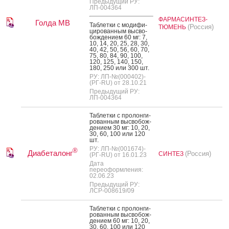
Предыдущий РУ:
ЛП-004364
ФАРМАСИНТЕЗ-
Голда МВ
Таб­летки с мо­дифи­
(Россия)
ТЮМЕНЬ
циро­ван­ным выс­во­
бож­де­ни­ем 60 мг: 7,
10, 14, 20, 25, 28, 30,
40, 42, 50, 56, 60, 70,
75, 80, 84, 90, 100,
120, 125, 140, 150,
180, 250 или 300 шт.
РУ: ЛП-№(000402)-
(РГ-RU) от 28.10.21
Предыдущий РУ:
ЛП-004364
Таб­летки с про­лон­ги­
рован­ным выс­во­бож­
де­ни­ем 30 мг: 10, 20,
30, 60, 100 или 120
шт.
РУ: ЛП-№(001674)-
®
Диабеталонг
(Россия)
СИНТЕЗ
(РГ-RU) от 16.01.23
Дата
переоформления:
02.06.23
Предыдущий РУ:
ЛСР-008619/09
Таб­летки с про­лон­ги­
рован­ным выс­во­бож­
де­ни­ем 60 мг: 10, 20,
30, 60, 100 или 120