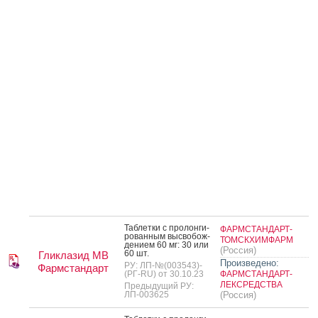
Таб­летки с про­лон­ги­
ФАРМСТАНДАРТ-
рован­ным выс­во­бож­
ТОМСКХИМФАРМ
де­ни­ем 60 мг: 30 или
(Россия)
60 шт.
Гликлазид МВ
Произведено:
РУ: ЛП-№(003543)-
Фармстандарт
(РГ-RU) от 30.10.23
ФАРМСТАНДАРТ-
ЛЕКСРЕДСТВА
Предыдущий РУ:
ЛП-003625
(Россия)