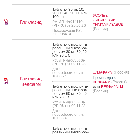
Таб­летки 80 мг: 10,
20, 30, 40, 50, 60 или
УСОЛЬЕ-
100 шт.
СИБИРСКИЙ
Гликлазид
РУ: ЛП-№(014110)-
ХИМФАРМЗАВОД
(РГ-RU) от 25.03.26
(Россия)
Предыдущий РУ:
ЛП-006674
Таб­летки с про­лон­ги­
рован­ным выс­во­бож­
де­ни­ем 30 мг: 30, 60
или 90 шт.
РУ: ЛП-№(003580)-
(РГ-RU) от 02.11.23
Дата
(Россия)
ЭЛЗАФАРМ
переоформления:
10.06.24
Произведено:
Гликлазид
(Россия)
ВЕЛФАРМ
Велфарм
или
Таб­летки с про­лон­ги­
ВЕЛФАРМ-М
рован­ным выс­во­бож­
(Россия)
де­ни­ем 60 мг: 30, 60
или 90 шт.
РУ: ЛП-№(003580)-
(РГ-RU) от 02.11.23
Дата
переоформления:
10.06.24
Таб­летки с про­лон­ги­
рован­ным выс­во­бож­