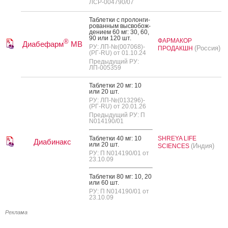
ЛСР-004790/07
Таб­летки с про­лон­ги­
рован­ным выс­во­бож­
де­ни­ем 60 мг: 30, 60,
90 или 120 шт.
ФАРМАКОР
®
Диабефарм
МВ
РУ: ЛП-№(007068)-
(Россия)
ПРОДАКШН
(РГ-RU) от 01.10.24
Предыдущий РУ:
ЛП-005359
Таб­летки 20 мг: 10
или 20 шт.
РУ: ЛП-№(013296)-
(РГ-RU) от 20.01.26
Предыдущий РУ: П
N014190/01
Таб­летки 40 мг: 10
SHREYA LIFE
Диабинакс
или 20 шт.
(Индия)
SCIENCES
РУ: П N014190/01 от
23.10.09
Таб­летки 80 мг: 10, 20
или 60 шт.
РУ: П N014190/01 от
23.10.09
Реклама