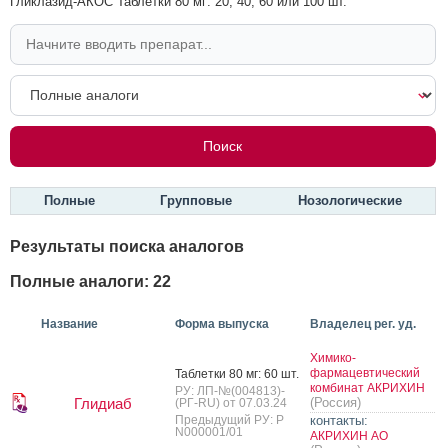
Гликлазид-АКОС Таблетки 80 мг: 20, 40, 60 или 100 шт.
Полные
Групповые
Нозологические
Результаты поиска аналогов
Полные аналоги: 22
Название
Форма выпуска
Владелец рег. уд.
Химико-
фармацевтический
Таб­летки 80 мг: 60 шт.
комбинат АКРИХИН
РУ: ЛП-№(004813)-
Глидиаб
(Россия)
(РГ-RU) от 07.03.24
Предыдущий РУ: Р
контакты:
N000001/01
АКРИХИН АО