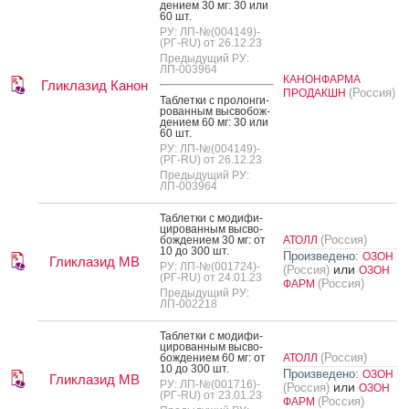
де­ни­ем 30 мг: 30 или
60 шт.
РУ: ЛП-№(004149)-
(РГ-RU) от 26.12.23
Предыдущий РУ:
ЛП-003964
КАНОНФАРМА
Гликлазид Канон
(Россия)
ПРОДАКШН
Таб­летки с про­лон­ги­
рован­ным выс­во­бож­
де­ни­ем 60 мг: 30 или
60 шт.
РУ: ЛП-№(004149)-
(РГ-RU) от 26.12.23
Предыдущий РУ:
ЛП-003964
Таб­летки с мо­дифи­
циро­ван­ным выс­во­
(Россия)
бож­де­ни­ем 30 мг: от
АТОЛЛ
10 до 300 шт.
Произведено:
ОЗОН
Гликлазид МВ
РУ: ЛП-№(001724)-
или
(Россия)
ОЗОН
(РГ-RU) от 24.01.23
(Россия)
ФАРМ
Предыдущий РУ:
ЛП-002218
Таб­летки с мо­дифи­
циро­ван­ным выс­во­
(Россия)
бож­де­ни­ем 60 мг: от
АТОЛЛ
10 до 300 шт.
Произведено:
ОЗОН
Гликлазид МВ
РУ: ЛП-№(001716)-
или
(Россия)
ОЗОН
(РГ-RU) от 23.01.23
(Россия)
ФАРМ