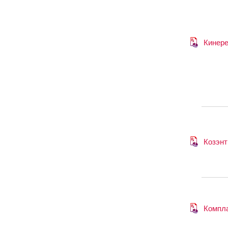
Кинере
Козэнт
Компл