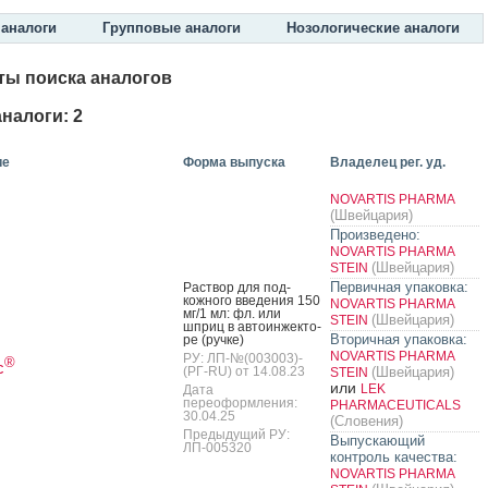
аналоги
Групповые аналоги
Нозологические аналоги
ты поиска аналогов
налоги: 2
ие
Форма выпуска
Владелец рег. уд.
NOVARTIS PHARMA
(Швейцария)
Произведено:
NOVARTIS PHARMA
(Швейцария)
STEIN
Первичная упаковка:
Рас­твор для под­
кожно­го вве­дения 150
NOVARTIS PHARMA
мг/1 мл: фл. или
(Швейцария)
STEIN
шприц в ав­то­ин­жекто­
Вторичная упаковка:
ре (руч­ке)
NOVARTIS PHARMA
РУ: ЛП-№(003003)-
®
с
(РГ-RU) от 14.08.23
(Швейцария)
STEIN
или
LEK
Дата
переоформления:
PHARMACEUTICALS
30.04.25
(Словения)
Предыдущий РУ:
Выпускающий
ЛП-005320
контроль качества:
NOVARTIS PHARMA