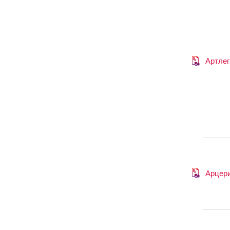
Артлег
Арцер