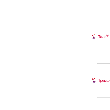
®
Талс
Тремф