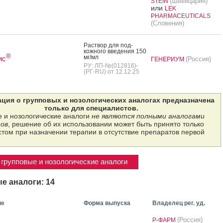
(Швейцария)
STEIN
или
LEK
PHARMACEUTICALS
(Словения)
Рас­твор для под­
кожно­го вве­дения 150
®
мг/мл
ис
(Россия)
ГЕНЕРИУМ
РУ: ЛП-№(012816)-
(РГ-RU) от 12.12.25
ция о групповых и нозологических аналогах предназначена
только для специалистов.
 и нозологические аналоги
не являются полными аналогами
ов
, решение об их использовании может быть принято только
том при назначении терапии в отсутствие препаратов первой
групповые и нозологические аналоги
е аналоги: 14
ие
Форма выпуска
Владелец рег. уд.
(Россия)
Р-ФАРМ