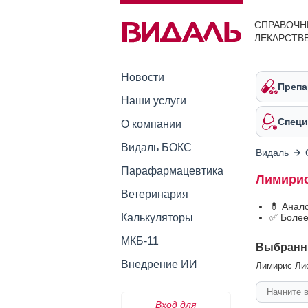
СПРАВОЧН
ЛЕКАРСТВ
Новости
Препа
Наши услуги
Специ
О компании
Видаль БОКС
Видаль
Парафармацевтика
Лимирис
Ветеринария
💊 Анал
Калькуляторы
✅ Более
МКБ-11
Выбранн
Внедрение ИИ
Лимирис Лио
Вход для