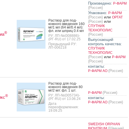
Произведено:
Р-ФАРМ
(Россия)
Упаковано:
Р-ФАРМ
или
(Россия)
ОРТАТ
Рас­твор для под­
или
(Россия)
кожно­го вве­дения 160
СПУТНИК
мг/1 мл (64 мг/0.4 мл):
ТЕХНОПОЛИС
фл. или шприц 0.4 мл
®
иа
(Россия)
РУ: ЛП-№(008886)-
(РГ-RU) от 17.02.25
Выпускающий
контроль качества:
Предыдущий РУ:
ЛП-006218
СПУТНИК
ТЕХНОПОЛИС
или
(Россия)
Р-ФАРМ
(Россия)
контакты:
(Россия)
Р-ФАРМ АО
Рас­твор для под­
кожно­го вве­дения 80
мг/2 мл: фл. 1 шт.
(Россия)
Р-ФАРМ
РУ: ЛП-№(005734)-
®
икс
контакты:
(РГ-RU) от 13.06.24
(Россия)
Р-ФАРМ АО
Дата
переоформления:
19.09.25
SWEDISH ORPHAN
(Швеция)
BIOVITRUM