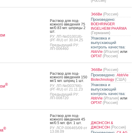
(Россия)
(Россия)
ЭббВи
Произведено:
Рас­твор для под­
BOEHRINGER
кожно­го вве­дения 75
мг/0.83 мл: шпри­цы 2
INGELHEIM PHARMA
шт.
(Германия)
изи
РУ: ЛП-№(010018)-
Упаковка и
(РГ-RU) от 30.04.25
выпускающий
Предыдущий РУ:
контроль качества:
ЛП-006460
или
(Италия)
AbbVie
(Россия)
ОРТАТ
(Россия)
ЭббВи
Рас­твор для под­
Произведено:
AbbVie
кожно­го вве­дения 150
(США)
Biotechnology
мг/1 мл: шприц 1 шт.
®
Упаковка и
изи
РУ: ЛП-№(003766)-
выпускающий
(РГ-RU) от 21.11.23
контроль качества:
Предыдущий РУ:
или
ЛП-008720
(Италия)
AbbVie
(Россия)
ОРТАТ
Рас­твор для под­
кожно­го вве­дения 45
мг/0.5 мл: фл. 1 шт.
ДЖОНСОН &
(Россия)
ДЖОНСОН
РУ: ЛСР-006465/09 от
®
ра
13.08.09
Произведено:
CILAG