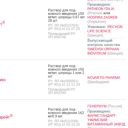
Произведено:
PATHEON ITALIA
Рас­твор для под­
или
(Италия)
кожно­го вве­дения 150
мг/мл: шпри­цы 0.67 мл
HOSPIRA ZAGREB
28 шт.
(Хорватия)
®
т
РУ: ЛП-№(010763)-
Упаковано:
RECHON
(РГ-RU) от 01.07.25
LIFE SCIENCE
Предыдущий РУ:
(Швеция)
ЛП-006746
Выпускающий
контроль качества:
SWEDISH ORPHAN
(Швеция)
BIOVITRUM
Рас­твор для под­
кожно­го вве­дения 150
мг/мл: шпри­цы 1 или 2
шт.
NOVARTIS PHARMA
икс
РУ: ЛП-№(008091)-
(Швейцария)
(РГ-RU) от 12.12.24
Предыдущий РУ:
ЛП-003780
(Россия)
ГЕНЕРИУМ
Рас­твор для под­
Произведено:
кожно­го вве­дения 162
®
ФАРМСТАНДАРТ-
мг/0.9 мл
арейт
УФИМСКИЙ
РУ: ЛП-№(011939)-
ВИТАМИННЫЙ ЗАВОД
(РГ-RU) от 03.10.25