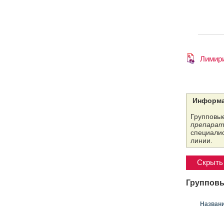
Лимир
Информа
Групповые
препарат
специалис
линии.
Скрыть 
Групповы
Назван