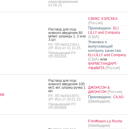
переоформления:
01.06.21
СВИКС ХЭЛСКЕА
(Россия)
Произведено:
ELI
Рас­твор для под­
LILLY and Company
кожно­го вве­дения 80
мг/мл: шпри­цы 1, 2 или
(США)
3 шт.
Упаковка и
РУ: ЛП-№(012301)-
выпускающий
(РГ-RU) от 31.10.25
контроль качества:
Предыдущий РУ:
ELI LILLY and Company
ЛП-005200
или
(США)
ФАРМСТАНДАРТ-
(Россия)
УфаВИТА
Рас­твор для под­
кожно­го вве­дения 100
мг/1 мл: шприц-руч­ка 1
ДЖОНСОН &
мл
(Россия)
ДЖОНСОН
ея
РУ: ЛП-№(001697)-
Произведено:
CILAG
(РГ-RU) от 20.01.23
(Швейцария)
Предыдущий РУ:
ЛП-005686
F.Hoffmann-La Roche
(Швейцария)