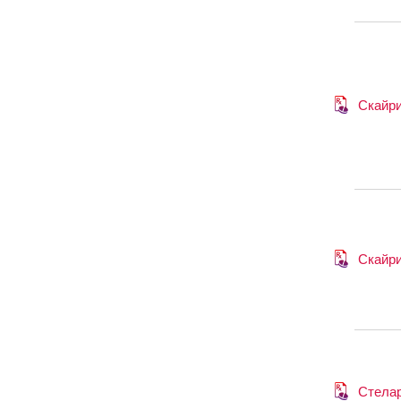
Скайр
Скайр
Стела