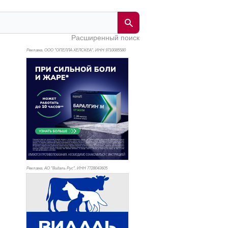
Расширенный поиск
Реклама. ООО "ОПЕЛЛА ХЕЛСКЕА", ИНН 971
0085580
Реклама. АО "Видаль Рус", ИНН 772
8043605