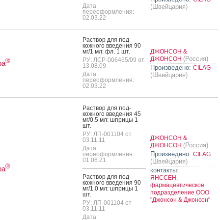
Дата
(Швейцария)
переоформления:
02.03.22
Рас­твор для под­
кожно­го вве­дения 90
мг/1 мл: фл. 1 шт.
ДЖОНСОН &
(Россия)
ДЖОНСОН
РУ: ЛСР-006465/09 от
®
ра
13.08.09
Произведено:
CILAG
Дата
(Швейцария)
переоформления:
02.03.22
Рас­твор для под­
кожно­го вве­дения 45
мг/0.5 мл: шпри­цы 1
шт.
РУ: ЛП-001104 от
ДЖОНСОН &
03.11.11
(Россия)
ДЖОНСОН
Дата
Произведено:
переоформления:
CILAG
01.06.21
(Швейцария)
®
ра
контакты:
Рас­твор для под­
ЯНССЕН,
кожно­го вве­дения 90
фармацевтическое
мг/1.0 мл: шпри­цы 1
подразделение ООО
шт.
"Джонсон & Джонсон"
РУ: ЛП-001104 от
03.11.11
Дата