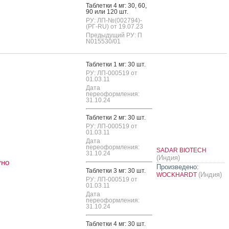
Таб­летки 4 мг: 30, 60,
90 или 120 шт.
РУ: ЛП-№(002794)-
(РГ-RU) от 19.07.23
Предыдущий РУ: П
N015530/01
Таб­летки 1 мг: 30 шт.
РУ: ЛП-000519 от
01.03.11
Дата
переоформления:
31.10.24
Таб­летки 2 мг: 30 шт.
РУ: ЛП-000519 от
01.03.11
Дата
переоформления:
SADAR BIOTECH
31.10.24
(Индия)
уно
Произведено:
Таб­летки 3 мг: 30 шт.
(Индия)
WOCKHARDT
РУ: ЛП-000519 от
01.03.11
Дата
переоформления:
31.10.24
Таб­летки 4 мг: 30 шт.