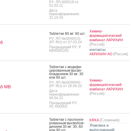
РУ: ЛП-000519 от
01.03.11
Дата
переоформления:
31.10.24
Химико-
Таб­летки 80 мг: 60 шт.
фармацевтический
РУ: ЛП-№(004813)-
комбинат АКРИХИН
аб
(РГ-RU) от 07.03.24
(Россия)
Предыдущий РУ: Р
контакты:
N000001/01
(Россия)
АКРИХИН АО
Таб­летки с мо­дифи­
циро­ван­ным выс­во­
бож­де­ни­ем 30 мг: 30
или 60 шт.
Химико-
РУ: ЛП-№(000069)-
фармацевтический
(РГ-RU) от 26.06.20
аб МВ
комбинат АКРИХИН
Дата
(Россия)
переоформления:
06.04.22
Предыдущий РУ:
ЛС-000002
Таб­летки с про­лон­ги­
(Словения)
KRKA
рован­ным выс­во­бож­
Упаковка и
де­ни­ем 30 мг: 30, 60
выпускающий
или 90 шт.