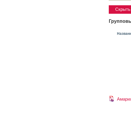
Скрыть 
Групповы
Назван
Амари