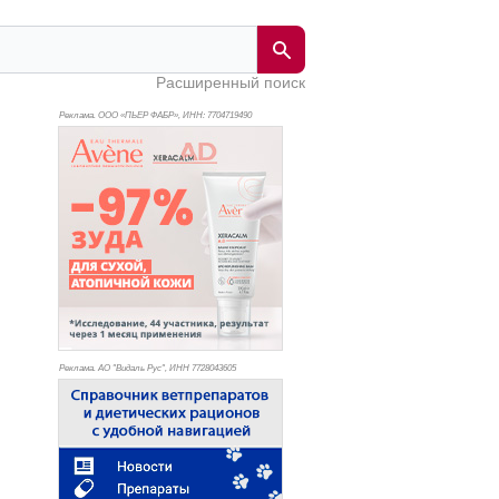
Расширенный поиск
Реклама. ООО «ПЬЕР ФАБР», ИНН: 770
4719490
Реклама. АО "Видаль Рус", ИНН 772
8043605