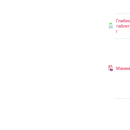
Глибе
таблет
г
Манин