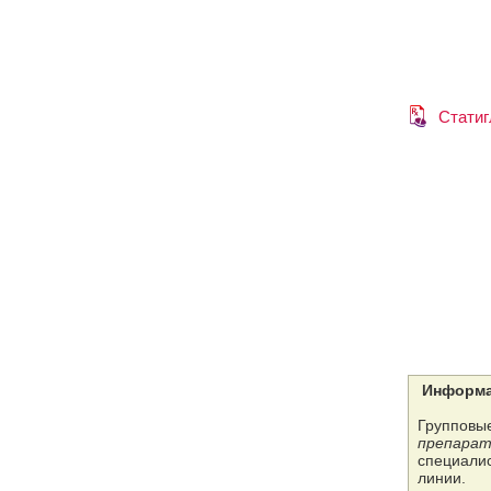
Статиг
Информа
Групповые
препарат
специалис
линии.