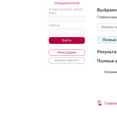
специалистов
E-mail учетной записи
Выбранн
Vidal:
Глибенкламид
Пароль:
Полные 
Результа
Регистрация
Забыли пароль?
Полные а
Назван
Глибе