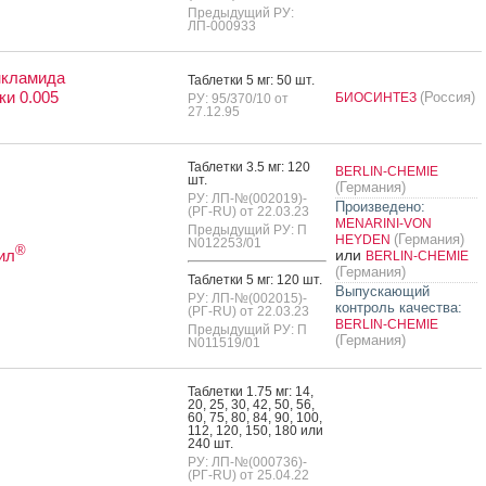
Предыдущий РУ:
ЛП-000933
нкламида
Таб­летки 5 мг: 50 шт.
ки 0.005
(Россия)
БИОСИНТЕЗ
РУ: 95/370/10 от
27.12.95
Таб­летки 3.5 мг: 120
BERLIN-CHEMIE
шт.
(Германия)
РУ: ЛП-№(002019)-
Произведено:
(РГ-RU) от 22.03.23
MENARINI-VON
Предыдущий РУ: П
(Германия)
HEYDEN
N012253/01
®
ил
или
BERLIN-CHEMIE
(Германия)
Таб­летки 5 мг: 120 шт.
Выпускающий
РУ: ЛП-№(002015)-
контроль качества:
(РГ-RU) от 22.03.23
BERLIN-CHEMIE
Предыдущий РУ: П
(Германия)
N011519/01
Таб­летки 1.75 мг: 14,
20, 25, 30, 42, 50, 56,
60, 75, 80, 84, 90, 100,
112, 120, 150, 180 или
240 шт.
РУ: ЛП-№(000736)-
(РГ-RU) от 25.04.22