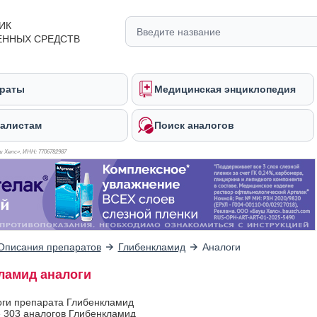
ИК
ЕННЫХ СРЕДСТВ
раты
Медицинская энциклопедия
алистам
Поиск аналогов
 Хелс», ИНН: 770
6782987
Описания препаратов
Глибенкламид
Аналоги
ламид аналоги
оги препарата Глибенкламид
 303 аналогов Глибенкламид