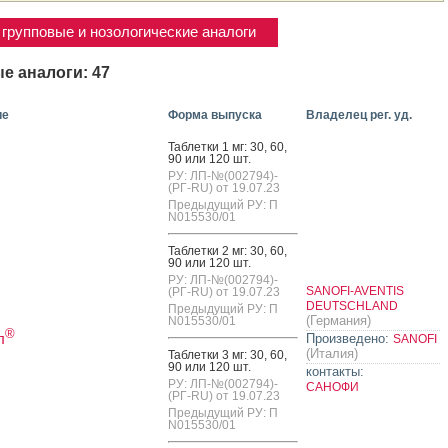
групповые и нозологические аналоги
е аналоги: 47
ие
Форма выпуска
Владелец рег. уд.
Таб­летки 1 мг: 30, 60,
90 или 120 шт.
РУ: ЛП-№(002794)-
(РГ-RU) от 19.07.23
Предыдущий РУ: П
N015530/01
Таб­летки 2 мг: 30, 60,
90 или 120 шт.
РУ: ЛП-№(002794)-
SANOFI-AVENTIS
(РГ-RU) от 19.07.23
DEUTSCHLAND
Предыдущий РУ: П
(Германия)
N015530/01
®
л
Произведено:
SANOFI
(Италия)
Таб­летки 3 мг: 30, 60,
90 или 120 шт.
контакты:
РУ: ЛП-№(002794)-
САНОФИ
(РГ-RU) от 19.07.23
Предыдущий РУ: П
N015530/01