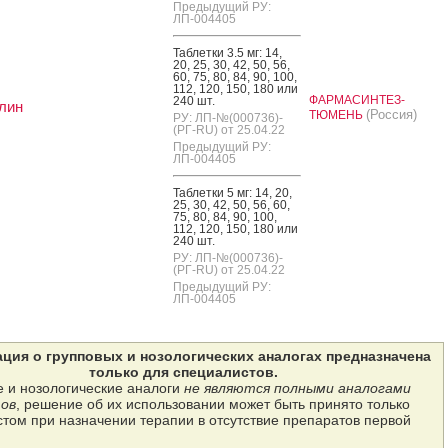
Предыдущий РУ:
ЛП-004405
Таб­летки 3.5 мг: 14,
20, 25, 30, 42, 50, 56,
60, 75, 80, 84, 90, 100,
112, 120, 150, 180 или
ФАРМАСИНТЕЗ-
240 шт.
лин
(Россия)
ТЮМЕНЬ
РУ: ЛП-№(000736)-
(РГ-RU) от 25.04.22
Предыдущий РУ:
ЛП-004405
Таб­летки 5 мг: 14, 20,
25, 30, 42, 50, 56, 60,
75, 80, 84, 90, 100,
112, 120, 150, 180 или
240 шт.
РУ: ЛП-№(000736)-
(РГ-RU) от 25.04.22
Предыдущий РУ:
ЛП-004405
ция о групповых и нозологических аналогах предназначена
только для специалистов.
 и нозологические аналоги
не являются полными аналогами
ов
, решение об их использовании может быть принято только
том при назначении терапии в отсутствие препаратов первой