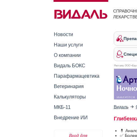
СПРАВОЧН
ЛЕКАРСТВ
Новости
Препа
Наши услуги
Специ
О компании
Видаль БОКС
Реклама. ООО «Бауш
Парафармацевтика
Ветеринария
Калькуляторы
Видаль
МКБ-11
Внедрение ИИ
Глибенк
💊 Анал
Вход для
✅ Более