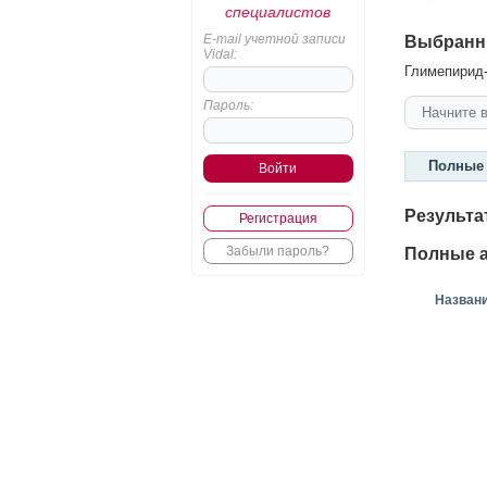
специалистов
E-mail учетной записи
Выбранн
Vidal:
Глимепирид-
Пароль:
Полные 
Результа
Регистрация
Забыли пароль?
Полные а
Назван