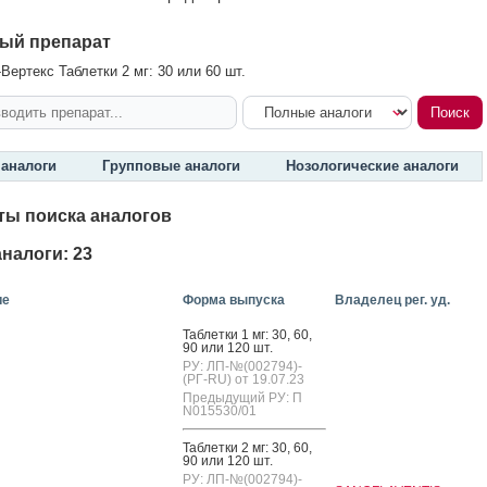
ый препарат
Вертекс Таблетки 2 мг: 30 или 60 шт.
аналоги
Групповые аналоги
Нозологические аналоги
ты поиска аналогов
налоги: 23
ие
Форма выпуска
Владелец рег. уд.
Таб­летки 1 мг: 30, 60,
90 или 120 шт.
РУ: ЛП-№(002794)-
(РГ-RU) от 19.07.23
Предыдущий РУ: П
N015530/01
Таб­летки 2 мг: 30, 60,
90 или 120 шт.
РУ: ЛП-№(002794)-