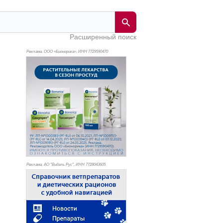
Расширенный поиск
Реклама. ООО «Бионорика», ИНН 772
9590470
Реклама. АО "Видаль Рус", ИНН 772
8043605