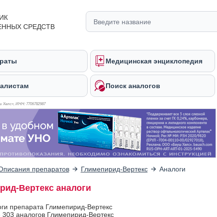
ИК
ЕННЫХ СРЕДСТВ
раты
Медицинская энциклопедия
алистам
Поиск аналогов
 Хелс», ИНН: 770
6782987
Описания препаратов
Глимепирид-Вертекс
Аналоги
рид-Вертекс аналоги
оги препарата Глимепирид-Вертекс
 303 аналогов Глимепирид-Вертекс