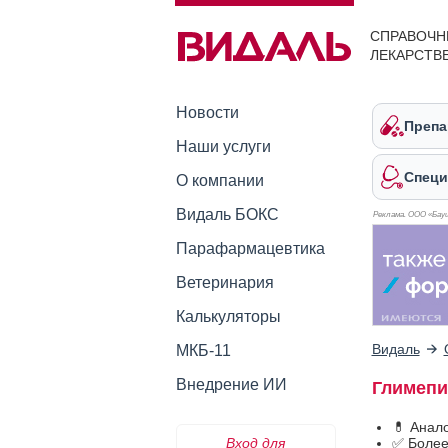
СПРАВОЧН
ЛЕКАРСТВ
Новости
Препа
Наши услуги
Специ
О компании
Видаль БОКС
Реклама. ООО «Бауш
Парафармацевтика
Ветеринария
Калькуляторы
Видаль
МКБ-11
Внедрение ИИ
Глимепи
💊 Анал
Вход для
✅ Более