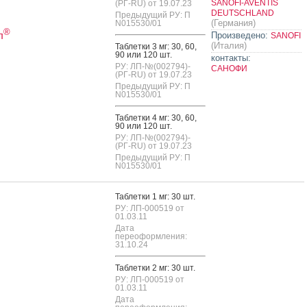
SANOFI-AVENTIS
(РГ-RU) от 19.07.23
DEUTSCHLAND
Предыдущий РУ: П
(Германия)
N015530/01
®
л
Произведено:
SANOFI
(Италия)
Таб­летки 3 мг: 30, 60,
90 или 120 шт.
контакты:
РУ: ЛП-№(002794)-
САНОФИ
(РГ-RU) от 19.07.23
Предыдущий РУ: П
N015530/01
Таб­летки 4 мг: 30, 60,
90 или 120 шт.
РУ: ЛП-№(002794)-
(РГ-RU) от 19.07.23
Предыдущий РУ: П
N015530/01
Таб­летки 1 мг: 30 шт.
РУ: ЛП-000519 от
01.03.11
Дата
переоформления:
31.10.24
Таб­летки 2 мг: 30 шт.
РУ: ЛП-000519 от
01.03.11
Дата