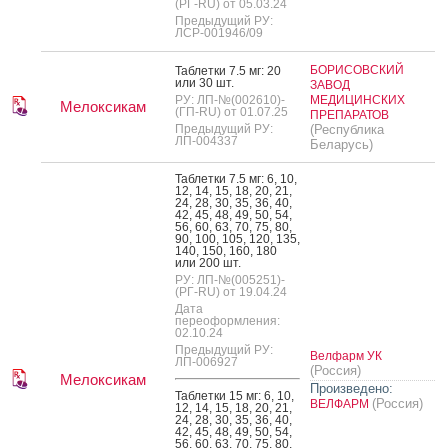
(РГ-RU) от 05.03.24
Предыдущий РУ:
ЛСР-001946/09
БОРИСОВСКИЙ
Таб­летки 7.5 мг: 20
или 30 шт.
ЗАВОД
РУ: ЛП-№(002610)-
МЕДИЦИНСКИХ
Мелоксикам
(ГП-RU) от 01.07.25
ПРЕПАРАТОВ
Предыдущий РУ:
(Республика
ЛП-004337
Беларусь)
Таб­летки 7.5 мг: 6, 10,
12, 14, 15, 18, 20, 21,
24, 28, 30, 35, 36, 40,
42, 45, 48, 49, 50, 54,
56, 60, 63, 70, 75, 80,
90, 100, 105, 120, 135,
140, 150, 160, 180
или 200 шт.
РУ: ЛП-№(005251)-
(РГ-RU) от 19.04.24
Дата
переоформления:
02.10.24
Предыдущий РУ:
Велфарм УК
ЛП-006927
(Россия)
Мелоксикам
Произведено:
Таб­летки 15 мг: 6, 10,
(Россия)
ВЕЛФАРМ
12, 14, 15, 18, 20, 21,
24, 28, 30, 35, 36, 40,
42, 45, 48, 49, 50, 54,
56, 60, 63, 70, 75, 80,