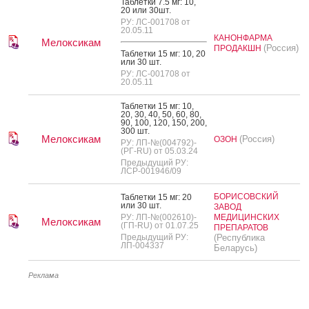
Таб­летки 7.5 мг: 10,
20 или 30шт.
РУ: ЛС-001708 от
20.05.11
КАНОНФАРМА
Мелоксикам
(Россия)
ПРОДАКШН
Таб­летки 15 мг: 10, 20
или 30 шт.
РУ: ЛС-001708 от
20.05.11
Таб­летки 15 мг: 10,
20, 30, 40, 50, 60, 80,
90, 100, 120, 150, 200,
300 шт.
Мелоксикам
(Россия)
ОЗОН
РУ: ЛП-№(004792)-
(РГ-RU) от 05.03.24
Предыдущий РУ:
ЛСР-001946/09
БОРИСОВСКИЙ
Таб­летки 15 мг: 20
или 30 шт.
ЗАВОД
РУ: ЛП-№(002610)-
МЕДИЦИНСКИХ
Мелоксикам
(ГП-RU) от 01.07.25
ПРЕПАРАТОВ
Предыдущий РУ:
(Республика
ЛП-004337
Беларусь)
Реклама