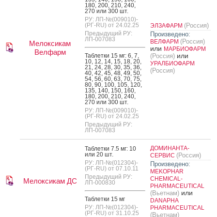
180, 200, 210, 240,
270 или 300 шт.
РУ: ЛП-№(009010)-
(РГ-RU) от 24.02.25
(Россия)
ЭЛЗАФАРМ
Предыдущий РУ:
Произведено:
ЛП-007083
(Россия)
ВЕЛФАРМ
Мелоксикам
или
МАРБИОФАРМ
Велфарм
или
Таб­летки 15 мг: 6, 7,
(Россия)
10, 12, 14, 15, 18, 20,
УРАЛБИОФАРМ
21, 24, 28, 30, 35, 36,
(Россия)
40, 42, 45, 48, 49, 50,
54, 56, 60, 63, 70, 75,
80, 90, 100, 105, 120,
135, 140, 150, 160,
180, 200, 210, 240,
270 или 300 шт.
РУ: ЛП-№(009010)-
(РГ-RU) от 24.02.25
Предыдущий РУ:
ЛП-007083
ДОМИНАНТА-
Таб­летки 7.5 мг: 10
или 20 шт.
(Россия)
СЕРВИС
РУ: ЛП-№(012304)-
Произведено:
(РГ-RU) от 07.10.11
MEKOPHAR
Предыдущий РУ:
CHEMICAL-
Мелоксикам ДС
ЛП-000830
PHARMACEUTICAL
или
(Вьетнам)
Таб­летки 15 мг
DANAPHA
РУ: ЛП-№(012304)-
PHARMACEUTICAL
(РГ-RU) от 31.10.25
(Вьетнам)