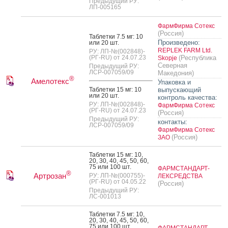
Предыдущий РУ:
ЛП-005165
ФармФирма Сотекс
(Россия)
Таб­летки 7.5 мг: 10
Произведено:
или 20 шт.
REPLEK FARM Ltd.
РУ: ЛП-№(002848)-
(РГ-RU) от 24.07.23
(Республика
Skopje
Северная
Предыдущий РУ:
ЛСР-007059/09
Македония)
®
Амелотекс
Упаковка и
Таб­летки 15 мг: 10
выпускающий
или 20 шт.
контроль качества:
РУ: ЛП-№(002848)-
ФармФирма Сотекс
(РГ-RU) от 24.07.23
(Россия)
Предыдущий РУ:
контакты:
ЛСР-007059/09
ФармФирма Сотекс
(Россия)
ЗАО
Таб­летки 15 мг: 10,
20, 30, 40, 45, 50, 60,
75 или 100 шт.
ФАРМСТАНДАРТ-
®
Артрозан
РУ: ЛП-№(000755)-
ЛЕКСРЕДСТВА
(РГ-RU) от 04.05.22
(Россия)
Предыдущий РУ:
ЛС-001013
Таб­летки 7.5 мг: 10,
20, 30, 40, 45, 50, 60,
75 или 100 шт.
ФАРМСТАНДАРТ-