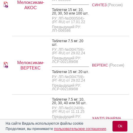
Мелоксикам-
(Россия)
СИНТЕЗ
АКОС
Таб­летки 15 мг: 10,
20, 30, 50 или 100 шт.
РУ: ЛП-№(000504)-
(РГ-RU) от 17.01.22
Предыдущий РУ:
ЛП-006586
Таб­летки 7.5 мг: 20
шт.
РУ: ЛП-№(004759)-
(РГ-RU) от 29.02.24
Предыдущий РУ:
ЛСР-002189/08
Мелоксикам-
(Россия)
ВЕРТЕКС
ВЕРТЕКС
Таб­летки 15 мг: 20 шт.
РУ: ЛП-№(004759)-
(РГ-RU) от 29.02.24
Предыдущий РУ:
ЛСР-002189/08
Таб­летки 7.5 мг: 10,
20, 30, 40 или 50 шт.
РУ: ЛП-№(012409)-
(РГ-RU) от 11.11.25
Предыдущий РУ:
XANTIS PHARMA
ЛП-006211
Мелоксикам-
(Кипр)
На сайте Видаль используются файлы cookie
Ok
Ксантис
Произведено:
АЛСИ
Продолжая, вы принимаете
пользовательское соглашение
.
Таб­летки 15 мг: 10,
(Россия)
Фарма