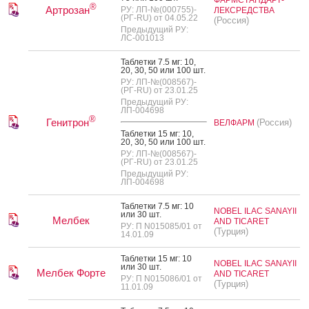
®
Артрозан
РУ: ЛП-№(000755)-
ЛЕКСРЕДСТВА
(РГ-RU) от 04.05.22
(Россия)
Предыдущий РУ:
ЛС-001013
Таб­летки 7.5 мг: 10,
20, 30, 50 или 100 шт.
РУ: ЛП-№(008567)-
(РГ-RU) от 23.01.25
Предыдущий РУ:
ЛП-004698
®
Генитрон
(Россия)
ВЕЛФАРМ
Таб­летки 15 мг: 10,
20, 30, 50 или 100 шт.
РУ: ЛП-№(008567)-
(РГ-RU) от 23.01.25
Предыдущий РУ:
ЛП-004698
Таб­летки 7.5 мг: 10
NOBEL ILAC SANAYII
или 30 шт.
Мелбек
AND TICARET
РУ: П N015085/01 от
(Турция)
14.01.09
Таб­летки 15 мг: 10
NOBEL ILAC SANAYII
или 30 шт.
Мелбек Форте
AND TICARET
РУ: П N015086/01 от
(Турция)
11.01.09