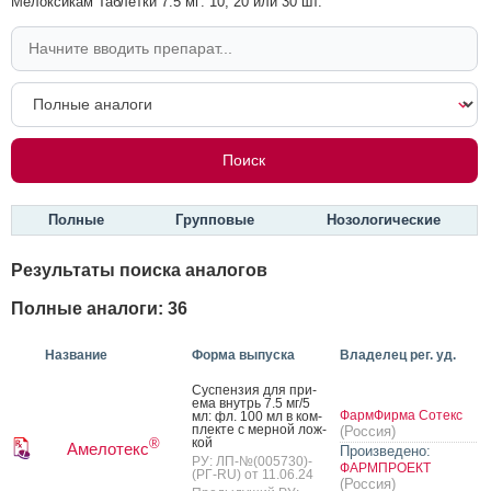
Мелоксикам Таблетки 7.5 мг: 10, 20 или 30 шт.
Полные
Групповые
Нозологические
Результаты поиска аналогов
Полные аналоги: 36
Название
Форма выпуска
Владелец рег. уд.
Сус­пензия для при­
ема внутрь 7.5 мг/5
ФармФирма Сотекс
мл: фл. 100 мл в ком­
плек­те с мер­ной лож­
(Россия)
кой
®
Амелотекс
Произведено:
РУ: ЛП-№(005730)-
ФАРМПРОЕКТ
(РГ-RU) от 11.06.24
(Россия)