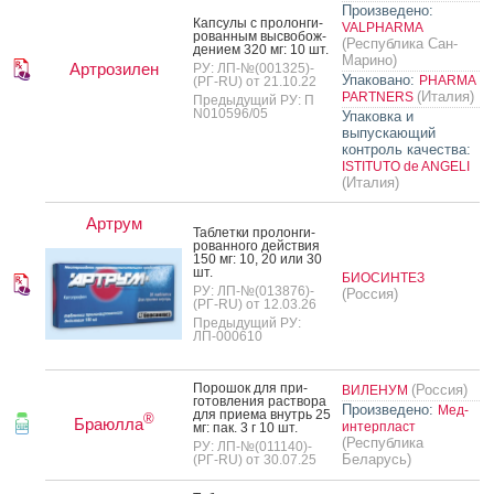
Произведено:
Кап­су­лы с про­лон­ги­
VALPHARMA
рован­ным выс­во­бож­
(Республика Сан-
де­ни­ем 320 мг: 10 шт.
Марино)
Артрозилен
РУ: ЛП-№(001325)-
Упаковано:
PHARMA
(РГ-RU) от 21.10.22
(Италия)
PARTNERS
Предыдущий РУ: П
N010596/05
Упаковка и
выпускающий
контроль качества:
ISTITUTO de ANGELI
(Италия)
Артрум
Таб­летки про­лон­ги­
рован­но­го дей­ствия
150 мг: 10, 20 или 30
шт.
БИОСИНТЕЗ
РУ: ЛП-№(013876)-
(Россия)
(РГ-RU) от 12.03.26
Предыдущий РУ:
ЛП-000610
По­рошок для при­
(Россия)
ВИЛЕНУМ
готов­ле­ния рас­тво­ра
Произведено:
Мед-
для при­ема внутрь 25
®
Браюлла
интерпласт
мг: пак. 3 г 10 шт.
(Республика
РУ: ЛП-№(011140)-
Беларусь)
(РГ-RU) от 30.07.25