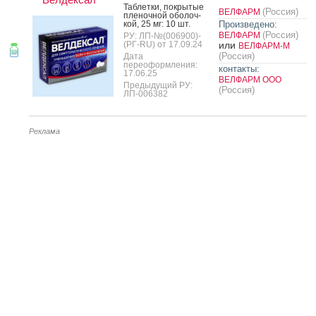
Таб­летки, пок­ры­тые
(Россия)
ВЕЛФАРМ
пле­ноч­ной обо­лоч­
кой, 25 мг: 10 шт.
Произведено:
(Россия)
ВЕЛФАРМ
РУ: ЛП-№(006900)-
(РГ-RU) от 17.09.24
или
ВЕЛФАРМ-М
(Россия)
Дата
переоформления:
контакты:
17.06.25
ВЕЛФАРМ ООО
Предыдущий РУ:
(Россия)
ЛП-006382
Реклама