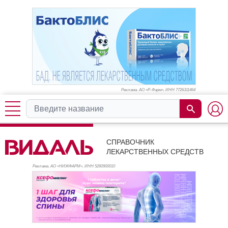
Реклама. АО «Р-Фарм», ИНН 772
6311464
СПРАВОЧНИК
ЛЕКАРСТВЕННЫХ СРЕДСТВ
Реклама. АО «НИЖФАРМ», ИНН 526
0900010