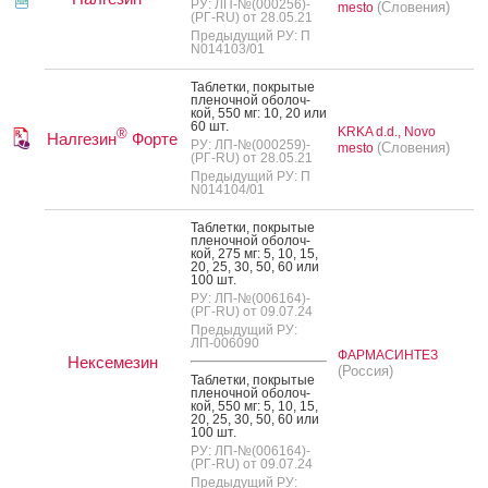
РУ: ЛП-№(000256)-
(Словения)
mesto
(РГ-RU) от 28.05.21
Предыдущий РУ: П
N014103/01
Таб­летки, пок­ры­тые
пле­ноч­ной обо­лоч­
кой, 550 мг: 10, 20 или
60 шт.
KRKA d.d., Novo
®
Налгезин
Форте
РУ: ЛП-№(000259)-
(Словения)
mesto
(РГ-RU) от 28.05.21
Предыдущий РУ: П
N014104/01
Таб­летки, пок­ры­тые
пле­ноч­ной обо­лоч­
кой, 275 мг: 5, 10, 15,
20, 25, 30, 50, 60 или
100 шт.
РУ: ЛП-№(006164)-
(РГ-RU) от 09.07.24
Предыдущий РУ:
ЛП-006090
ФАРМАСИНТЕЗ
Нексемезин
(Россия)
Таб­летки, пок­ры­тые
пле­ноч­ной обо­лоч­
кой, 550 мг: 5, 10, 15,
20, 25, 30, 50, 60 или
100 шт.
РУ: ЛП-№(006164)-
(РГ-RU) от 09.07.24
Предыдущий РУ: