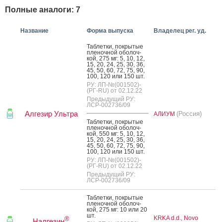
Полные аналоги: 7
Название
Форма выпуска
Владелец рег. уд.
Таб­летки, пок­ры­тые
пле­ноч­ной обо­лоч­
кой, 275 мг: 5, 10, 12,
15, 20, 24, 25, 30, 36,
45, 50, 60, 72, 75, 90,
100, 120 или 150 шт.
РУ: ЛП-№(001502)-
(РГ-RU) от 02.12.22
Предыдущий РУ:
ЛСР-002736/09
Алгезир Ультра
(Россия)
АЛИУМ
Таб­летки, пок­ры­тые
пле­ноч­ной обо­лоч­
кой, 550 мг: 5, 10, 12,
15, 20, 24, 25, 30, 36,
45, 50, 60, 72, 75, 90,
100, 120 или 150 шт.
РУ: ЛП-№(001502)-
(РГ-RU) от 02.12.22
Предыдущий РУ:
ЛСР-002736/09
Таб­летки, пок­ры­тые
пле­ноч­ной обо­лоч­
кой, 275 мг: 10 или 20
шт.
KRKA d.d., Novo
®
Налгезин