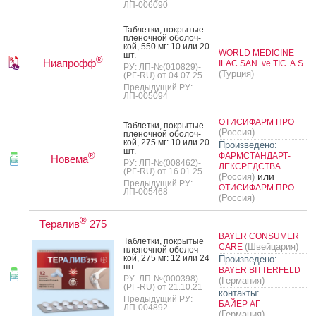
ЛП-006090
Таб­летки, пок­ры­тые
пле­ноч­ной обо­лоч­
кой, 550 мг: 10 или 20
WORLD MEDICINE
шт.
®
Ниапрофф
ILAC SAN. ve TIC. A.S.
РУ: ЛП-№(010829)-
(Турция)
(РГ-RU) от 04.07.25
Предыдущий РУ:
ЛП-005094
ОТИСИФАРМ ПРО
Таб­летки, пок­ры­тые
(Россия)
пле­ноч­ной обо­лоч­
кой, 275 мг: 10 или 20
Произведено:
шт.
®
ФАРМСТАНДАРТ-
Новема
РУ: ЛП-№(008462)-
ЛЕКСРЕДСТВА
(РГ-RU) от 16.01.25
или
(Россия)
Предыдущий РУ:
ОТИСИФАРМ ПРО
ЛП-005468
(Россия)
®
Тералив
275
BAYER CONSUMER
Таб­летки, пок­ры­тые
(Швейцария)
CARE
пле­ноч­ной обо­лоч­
кой, 275 мг: 12 или 24
Произведено:
шт.
BAYER BITTERFELD
РУ: ЛП-№(000398)-
(Германия)
(РГ-RU) от 21.10.21
контакты:
Предыдущий РУ:
БАЙЕР АГ
ЛП-004892
(Германия)