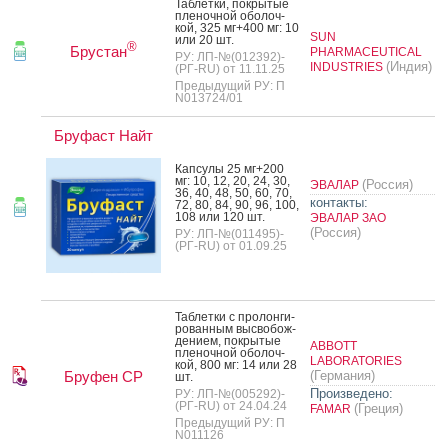
Таб­летки, пок­ры­тые
пле­ноч­ной обо­лоч­
кой, 325 мг+400 мг: 10
SUN
или 20 шт.
®
Брустан
PHARMACEUTICAL
РУ: ЛП-№(012392)-
(Индия)
INDUSTRIES
(РГ-RU) от 11.11.25
Предыдущий РУ: П
N013724/01
Бруфаст Найт
Кап­су­лы 25 мг+200
мг: 10, 12, 20, 24, 30,
(Россия)
ЭВАЛАР
36, 40, 48, 50, 60, 70,
контакты:
72, 80, 84, 90, 96, 100,
108 или 120 шт.
ЭВАЛАР ЗАО
(Россия)
РУ: ЛП-№(011495)-
(РГ-RU) от 01.09.25
Таб­летки с про­лон­ги­
рован­ным выс­во­бож­
де­ни­ем, пок­ры­тые
ABBOTT
пле­ноч­ной обо­лоч­
LABORATORIES
кой, 800 мг: 14 или 28
Бруфен СР
(Германия)
шт.
Произведено:
РУ: ЛП-№(005292)-
(РГ-RU) от 24.04.24
(Греция)
FAMAR
Предыдущий РУ: П
N011126