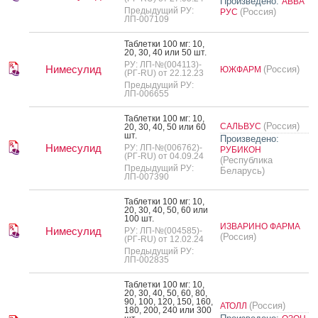
Произведено:
АВВА
Предыдущий РУ:
(Россия)
РУС
ЛП-007109
Таб­летки 100 мг: 10,
20, 30, 40 или 50 шт.
РУ: ЛП-№(004113)-
Нимесулид
(Россия)
ЮЖФАРМ
(РГ-RU) от 22.12.23
Предыдущий РУ:
ЛП-006655
Таб­летки 100 мг: 10,
(Россия)
САЛЬВУС
20, 30, 40, 50 или 60
шт.
Произведено:
Нимесулид
РУ: ЛП-№(006762)-
РУБИКОН
(РГ-RU) от 04.09.24
(Республика
Предыдущий РУ:
Беларусь)
ЛП-007390
Таб­летки 100 мг: 10,
20, 30, 40, 50, 60 или
100 шт.
ИЗВАРИНО ФАРМА
Нимесулид
РУ: ЛП-№(004585)-
(Россия)
(РГ-RU) от 12.02.24
Предыдущий РУ:
ЛП-002835
Таб­летки 100 мг: 10,
20, 30, 40, 50, 60, 80,
90, 100, 120, 150, 160,
(Россия)
АТОЛЛ
180, 200, 240 или 300