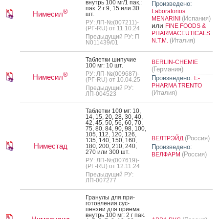
внутрь 100 мг/1 пак.:
Произведено:
пак. 2 г 9, 15 или 30
Laboratorios
®
Нимесил
шт.
(Испания)
MENARINI
РУ: ЛП-№(007211)-
или
FINE FOODS &
(РГ-RU) от 11.10.24
PHARMACEUTICALS
Предыдущий РУ: П
(Италия)
N.T.M.
N011439/01
Таб­летки ши­пучие
BERLIN-CHEMIE
100 мг: 10 шт.
(Германия)
РУ: ЛП-№(009687)-
®
Нимесил
Произведено:
E-
(РГ-RU) от 10.04.25
PHARMA TRENTO
Предыдущий РУ:
(Италия)
ЛП-004523
Таб­летки 100 мг: 10,
14, 15, 20, 28, 30, 40,
42, 45, 50, 56, 60, 70,
75, 80, 84, 90, 98, 100,
105, 112, 120, 126,
(Россия)
ВЕЛТРЭЙД
135, 140, 150, 160,
Ниместад
180, 200, 210, 240,
Произведено:
270 или 300 шт.
(Россия)
ВЕЛФАРМ
РУ: ЛП-№(007619)-
(РГ-RU) от 12.11.24
Предыдущий РУ:
ЛП-007277
Гра­нулы для при­
готов­ле­ния сус­
пензии для при­ема
внутрь 100 мг: 2 г пак.