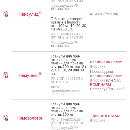
(РГ-RU) от 24.03.22
Предыдущий РУ:
ЛП-004763
®
Найсулид
(Россия)
АЛИУМ
Таб­летки, дис­перги­
ру­емые в по­лос­ти
рта, 100 мг: 10, 20, 30,
40 или 50 шт.
РУ: ЛП-№(000642)-
(РГ-RU) от 24.03.22
Предыдущий РУ:
ЛП-004763
Гра­нулы для при­
готов­ле­ния сус­
ФармФирма Сотекс
пензии для при­ема
(Россия)
внутрь 100 мг: пак. 2 г
2, 4, 6, 10, 20 или 30
Произведено:
шт.
®
Немулекс
ФармФирма Сотекс
РУ: ЛСР-006686/10
или
(Россия)
S.C.
от 15.07.10
ROMPHARM
Дата
(Румыния)
Company
переоформления:
17.01.22
Гра­нулы для при­
готов­ле­ния сус­
пензии для при­ема
внутрь 100 мг
ЭДВАНСД ФАРМА
Нимезолотон
РУ: ЛП-№(005622)-
(Россия)
(РГ-RU) от 29.05.24
Предыдущий РУ: