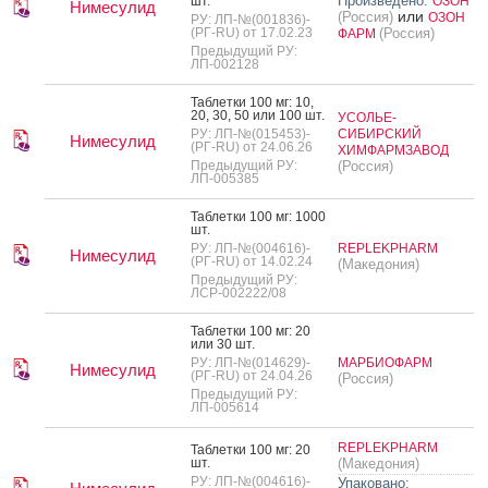
Произведено:
шт.
ОЗОН
Нимесулид
или
(Россия)
ОЗОН
РУ: ЛП-№(001836)-
(РГ-RU) от 17.02.23
(Россия)
ФАРМ
Предыдущий РУ:
ЛП-002128
Таб­летки 100 мг: 10,
20, 30, 50 или 100 шт.
УСОЛЬЕ-
РУ: ЛП-№(015453)-
СИБИРСКИЙ
Нимесулид
(РГ-RU) от 24.06.26
ХИМФАРМЗАВОД
Предыдущий РУ:
(Россия)
ЛП-005385
Таб­летки 100 мг: 1000
шт.
РУ: ЛП-№(004616)-
REPLEKPHARM
Нимесулид
(РГ-RU) от 14.02.24
(Македония)
Предыдущий РУ:
ЛСР-002222/08
Таб­летки 100 мг: 20
или 30 шт.
РУ: ЛП-№(014629)-
МАРБИОФАРМ
Нимесулид
(РГ-RU) от 24.04.26
(Россия)
Предыдущий РУ:
ЛП-005614
REPLEKPHARM
Таб­летки 100 мг: 20
шт.
(Македония)
РУ: ЛП-№(004616)-
Упаковано: