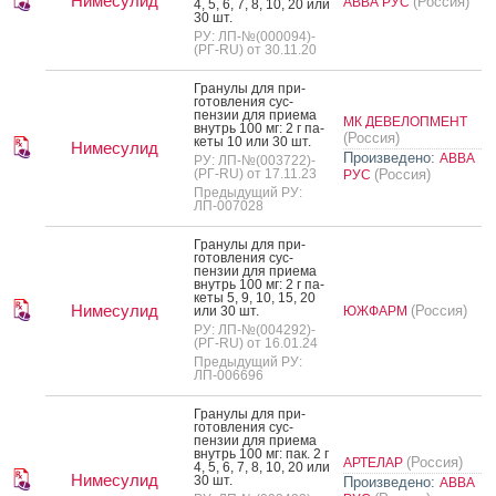
Нимесулид
(Россия)
АВВА РУС
4, 5, 6, 7, 8, 10, 20 или
30 шт.
РУ: ЛП-№(000094)-
(РГ-RU) от 30.11.20
Гра­нулы для при­
готов­ле­ния сус­
пензии для при­ема
МК ДЕВЕЛОПМЕНТ
внутрь 100 мг: 2 г па­
(Россия)
кеты 10 или 30 шт.
Нимесулид
Произведено:
АВВА
РУ: ЛП-№(003722)-
(РГ-RU) от 17.11.23
(Россия)
РУС
Предыдущий РУ:
ЛП-007028
Гра­нулы для при­
готов­ле­ния сус­
пензии для при­ема
внутрь 100 мг: 2 г па­
кеты 5, 9, 10, 15, 20
Нимесулид
(Россия)
или 30 шт.
ЮЖФАРМ
РУ: ЛП-№(004292)-
(РГ-RU) от 16.01.24
Предыдущий РУ:
ЛП-006696
Гра­нулы для при­
готов­ле­ния сус­
пензии для при­ема
внутрь 100 мг: пак. 2 г
(Россия)
АРТЕЛАР
4, 5, 6, 7, 8, 10, 20 или
Нимесулид
30 шт.
Произведено:
АВВА