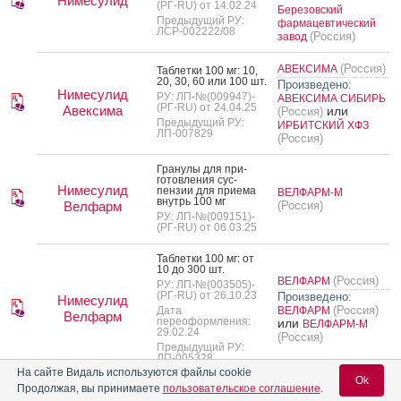
Нимесулид
(РГ-RU) от 14.02.24
Березовский
Предыдущий РУ:
фармацевтический
ЛСР-002222/08
(Россия)
завод
(Россия)
АВЕКСИМА
Таб­летки 100 мг: 10,
20, 30, 60 или 100 шт.
Произведено:
Нимесулид
РУ: ЛП-№(009947)-
АВЕКСИМА СИБИРЬ
(РГ-RU) от 24.04.25
Авексима
или
(Россия)
Предыдущий РУ:
ИРБИТСКИЙ ХФЗ
ЛП-007829
(Россия)
Гра­нулы для при­
готов­ле­ния сус­
Нимесулид
пензии для при­ема
ВЕЛФАРМ-М
внутрь 100 мг
Велфарм
(Россия)
РУ: ЛП-№(009151)-
(РГ-RU) от 06.03.25
Таб­летки 100 мг: от
10 до 300 шт.
(Россия)
ВЕЛФАРМ
РУ: ЛП-№(003505)-
(РГ-RU) от 26.10.23
Произведено:
Нимесулид
(Россия)
Дата
ВЕЛФАРМ
Велфарм
переоформления:
или
ВЕЛФАРМ-М
29.02.24
(Россия)
Предыдущий РУ:
ЛП-005328
На сайте Видаль используются файлы cookie
Ok
Продолжая, вы принимаете
пользовательское соглашение
.
Гра­нулы для при­
готов­ле­ния сус­