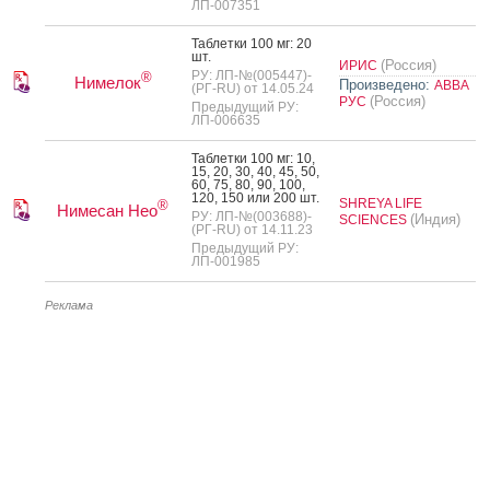
ЛП-007351
Таб­летки 100 мг: 20
шт.
(Россия)
ИРИС
РУ: ЛП-№(005447)-
®
Нимелок
Произведено:
АВВА
(РГ-RU) от 14.05.24
(Россия)
РУС
Предыдущий РУ:
ЛП-006635
Таб­летки 100 мг: 10,
15, 20, 30, 40, 45, 50,
60, 75, 80, 90, 100,
120, 150 или 200 шт.
SHREYA LIFE
®
Нимесан Нео
РУ: ЛП-№(003688)-
(Индия)
SCIENCES
(РГ-RU) от 14.11.23
Предыдущий РУ:
ЛП-001985
Реклама