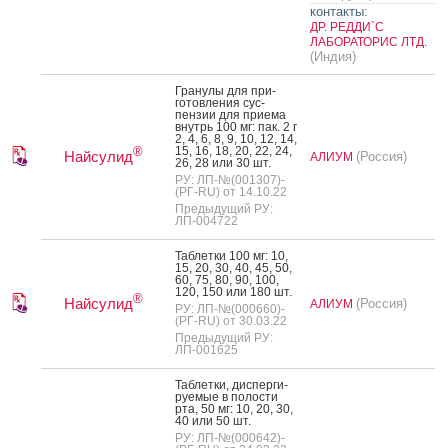
контакты:
ДР. РЕДДИ`С
ЛАБОРАТОРИС ЛТД.
(Индия)
Гра­нулы для при­
готов­ле­ния сус­
пензии для при­ема
внутрь 100 мг: пак. 2 г
2, 4, 6, 8, 9, 10, 12, 14,
15, 16, 18, 20, 22, 24,
®
Найсулид
(Россия)
АЛИУМ
26, 28 или 30 шт.
РУ: ЛП-№(001307)-
(РГ-RU) от 14.10.22
Предыдущий РУ:
ЛП-004722
Таб­летки 100 мг: 10,
15, 20, 30, 40, 45, 50,
60, 75, 80, 90, 100,
120, 150 или 180 шт.
®
Найсулид
(Россия)
АЛИУМ
РУ: ЛП-№(000660)-
(РГ-RU) от 30.03.22
Предыдущий РУ:
ЛП-001625
Таб­летки, дис­перги­
ру­емые в по­лос­ти
рта, 50 мг: 10, 20, 30,
40 или 50 шт.
РУ: ЛП-№(000642)-