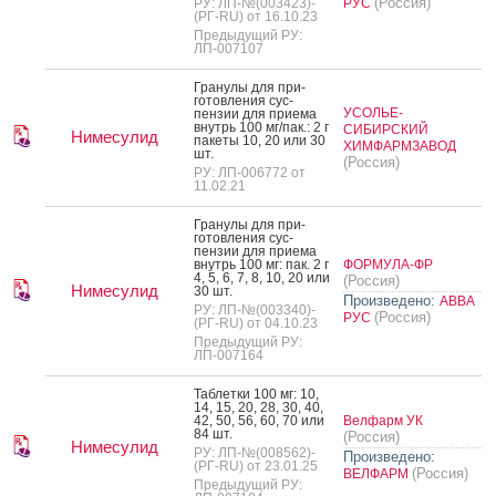
(Россия)
РУ: ЛП-№(003423)-
РУС
(РГ-RU) от 16.10.23
Предыдущий РУ:
ЛП-007107
Гра­нулы для при­
готов­ле­ния сус­
УСОЛЬЕ-
пензии для при­ема
внутрь 100 мг/пак.: 2 г
СИБИРСКИЙ
Нимесулид
па­кеты 10, 20 или 30
ХИМФАРМЗАВОД
шт.
(Россия)
РУ: ЛП-006772 от
11.02.21
Гра­нулы для при­
готов­ле­ния сус­
пензии для при­ема
внутрь 100 мг: пак. 2 г
ФОРМУЛА-ФР
4, 5, 6, 7, 8, 10, 20 или
(Россия)
Нимесулид
30 шт.
Произведено:
АВВА
РУ: ЛП-№(003340)-
(Россия)
РУС
(РГ-RU) от 04.10.23
Предыдущий РУ:
ЛП-007164
Таб­летки 100 мг: 10,
14, 15, 20, 28, 30, 40,
42, 50, 56, 60, 70 или
Велфарм УК
84 шт.
(Россия)
Нимесулид
РУ: ЛП-№(008562)-
Произведено:
(РГ-RU) от 23.01.25
(Россия)
ВЕЛФАРМ
Предыдущий РУ: