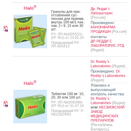
®
Найз
Др. Редди`с
Гра­нулы для при­
Лабораторис
готов­ле­ния сус­
(Россия)
пензии для при­ема
внутрь 100 мг/1 пак.:
Произведено:
пак. 2 г 9, 15 или 30
КАНОНФАРМА
шт.
(Россия)
ПРОДАКШН
РУ: ЛП-№(005552)-
контакты:
(РГ-RU) от 23.05.24
ДР. РЕДДИ`С
Предыдущий РУ:
ЛАБОРАТОРИС ЛТД.
ЛП-003413
(Индия)
Dr. Reddy`s
(Индия)
Laboratories
Произведено:
Dr.
Reddy`s Laboratories
(Индия)
®
Найз
Упаковка и
выпускающий
Таб­летки 100 мг: 10,
контроль качества:
20, 30 или 100 шт.
Dr. Reddy`s
РУ: ЛП-№(006398)-
(Индия)
Laboratories
(РГ-RU) от 31.07.24
или
НЕСВИЖСКИЙ
Предыдущий РУ: П
ЗАВОД
N012824/03
МЕДИЦИНСКИХ
ПРЕПАРАТОВ
(Республика
Беларусь)