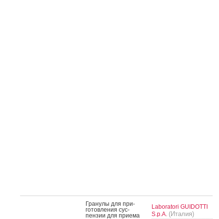
Гра­нулы для при­
Laboratori GUIDOTTI
готов­ле­ния сус­
(Италия)
S.p.A.
пензии для при­ема