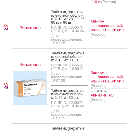
(Россия)
ОПРА
Таб­летки, пок­ры­тые
пле­ноч­ной обо­лоч­
кой, 10 мг: 28, 30, 36,
Химико-
90 или 96 шт.
фармацевтический
Зинакорен
РУ: ЛП-№(005657)-
комбинат АКРИХИН
(РГ-RU) от 10.06.24
(Россия)
Дата
переоформления:
18.07.25
Таб­летки, пок­ры­тые
пле­ноч­ной обо­лоч­
кой, 15 мг: 30 шт.
Зинакорен
РУ: ЛП-№(005657)-
(РГ-RU) от 10.06.24
Химико-
Дата
фармацевтический
переоформления:
18.07.25
комбинат АКРИХИН
(Россия)
Таб­летки, пок­ры­тые
контакты:
пле­ноч­ной обо­лоч­
АКРИХИН АО
кой, 20 мг: 30 шт.
(Россия)
РУ: ЛП-№(005657)-
(РГ-RU) от 10.06.24
Дата
переоформления:
18.07.25
Таб­летки, пок­ры­тые