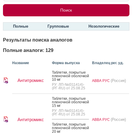
Полные
Групповые
Нозологические
Результаты поиска аналогов
Полные аналоги: 129
Название
Форма выпуска
Владелец рег. уд.
Таб­летки, пок­ры­тые
пле­ноч­ной обо­лоч­кой
10 мг
Антитромикс
(Россия)
АВВА РУС
РУ: ЛП-№(011414)-
(РГ-RU) от 25.08.25
Таб­летки, пок­ры­тые
пле­ноч­ной обо­лоч­кой
15 мг
РУ: ЛП-№(011414)-
(РГ-RU) от 25.08.25
Антитромикс
(Россия)
АВВА РУС
Таб­летки, пок­ры­тые
пле­ноч­ной обо­лоч­кой
20 мг