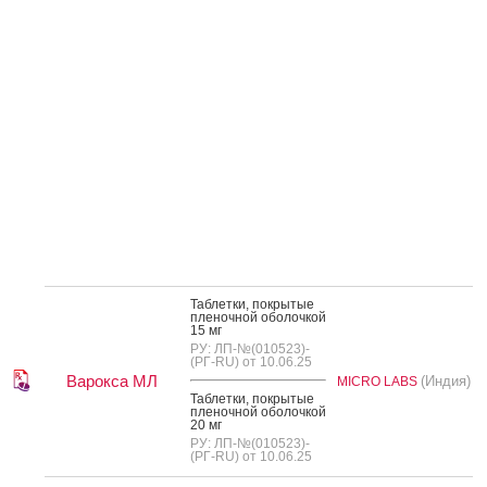
Таб­летки, пок­ры­тые
пле­ноч­ной обо­лоч­кой
15 мг
РУ: ЛП-№(010523)-
(РГ-RU) от 10.06.25
Варокса МЛ
(Индия)
MICRO LABS
Таб­летки, пок­ры­тые
пле­ноч­ной обо­лоч­кой
20 мг
РУ: ЛП-№(010523)-
(РГ-RU) от 10.06.25