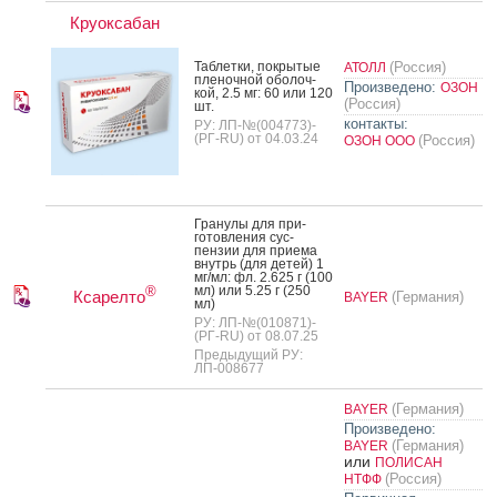
Круоксабан
Таб­летки, пок­ры­тые
(Россия)
АТОЛЛ
пле­ноч­ной обо­лоч­
Произведено:
ОЗОН
кой, 2.5 мг: 60 или 120
(Россия)
шт.
контакты:
РУ: ЛП-№(004773)-
(РГ-RU) от 04.03.24
(Россия)
ОЗОН ООО
Гра­нулы для при­
готов­ле­ния сус­
пензии для при­ема
внутрь (для де­тей) 1
мг/мл: фл. 2.625 г (100
мл) или 5.25 г (250
®
Ксарелто
(Германия)
BAYER
мл)
РУ: ЛП-№(010871)-
(РГ-RU) от 08.07.25
Предыдущий РУ:
ЛП-008677
(Германия)
BAYER
Произведено:
(Германия)
BAYER
или
ПОЛИСАН
(Россия)
НТФФ