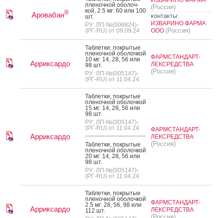
пле­ноч­ной обо­лоч­
(Россия)
кой, 2.5 мг: 60 или 100
®
Аровабан
контакты:
шт.
ИЗВАРИНО ФАРМА
РУ: ЛП-№(006824)-
(Россия)
(РГ-RU) от 09.09.24
ООО
Таб­летки, пок­ры­тые
пле­ноч­ной обо­лоч­кой
ФАРМСТАНДАРТ-
10 мг: 14, 28, 56 или
Арриксардо
ЛЕКСРЕДСТВА
98 шт.
(Россия)
РУ: ЛП-№(005147)-
(РГ-RU) от 11.04.24
Таб­летки, пок­ры­тые
пле­ноч­ной обо­лоч­кой
15 мг: 14, 28, 56 или
98 шт.
РУ: ЛП-№(005147)-
(РГ-RU) от 11.04.24
ФАРМСТАНДАРТ-
Арриксардо
ЛЕКСРЕДСТВА
(Россия)
Таб­летки, пок­ры­тые
пле­ноч­ной обо­лоч­кой
20 мг: 14, 28, 56 или
98 шт.
РУ: ЛП-№(005147)-
(РГ-RU) от 11.04.24
Таб­летки, пок­ры­тые
пле­ноч­ной обо­лоч­кой
ФАРМСТАНДАРТ-
2.5 мг: 28, 56, 98 или
Арриксардо
ЛЕКСРЕДСТВА
112 шт.
(Россия)