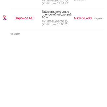
РУ: ЛП-№(005147)-
(РГ-RU) от 11.04.24
Таб­летки, пок­ры­тые
пле­ноч­ной обо­лоч­кой
10 мг
Варокса МЛ
(Индия)
MICRO LABS
РУ: ЛП-№(010523)-
(РГ-RU) от 10.06.25
Реклама