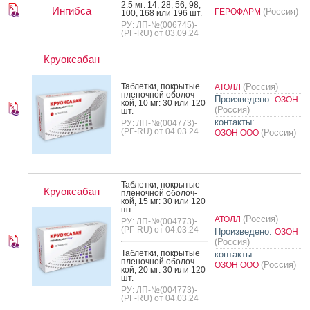
2.5 мг: 14, 28, 56, 98,
Ингибса
(Россия)
ГЕРОФАРМ
100, 168 или 196 шт.
РУ: ЛП-№(006745)-
(РГ-RU) от 03.09.24
Круоксабан
Таб­летки, пок­ры­тые
(Россия)
АТОЛЛ
пле­ноч­ной обо­лоч­
Произведено:
ОЗОН
кой, 10 мг: 30 или 120
(Россия)
шт.
контакты:
РУ: ЛП-№(004773)-
(РГ-RU) от 04.03.24
(Россия)
ОЗОН ООО
Таб­летки, пок­ры­тые
Круоксабан
пле­ноч­ной обо­лоч­
кой, 15 мг: 30 или 120
шт.
(Россия)
АТОЛЛ
РУ: ЛП-№(004773)-
(РГ-RU) от 04.03.24
Произведено:
ОЗОН
(Россия)
Таб­летки, пок­ры­тые
контакты:
пле­ноч­ной обо­лоч­
(Россия)
ОЗОН ООО
кой, 20 мг: 30 или 120
шт.
РУ: ЛП-№(004773)-
(РГ-RU) от 04.03.24