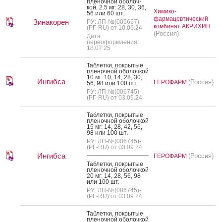
пле­ноч­ной обо­лоч­
кой, 2.5 мг: 28, 30, 36,
Химико-
56 или 60 шт.
фармацевтический
Зинакорен
РУ: ЛП-№(005657)-
комбинат АКРИХИН
(РГ-RU) от 10.06.24
(Россия)
Дата
переоформления:
18.07.25
Таб­летки, пок­ры­тые
пле­ноч­ной обо­лоч­кой
10 мг: 10, 14, 28, 30,
Ингибса
(Россия)
ГЕРОФАРМ
56, 98 или 100 шт.
РУ: ЛП-№(006745)-
(РГ-RU) от 03.09.24
Таб­летки, пок­ры­тые
пле­ноч­ной обо­лоч­кой
15 мг: 14, 28, 42, 56,
98 или 100 шт.
РУ: ЛП-№(006745)-
(РГ-RU) от 03.09.24
Ингибса
(Россия)
ГЕРОФАРМ
Таб­летки, пок­ры­тые
пле­ноч­ной обо­лоч­кой
20 мг: 14, 28, 56, 98
или 100 шт.
РУ: ЛП-№(006745)-
(РГ-RU) от 03.09.24
Таб­летки, пок­ры­тые
пле­ноч­ной обо­лоч­кой