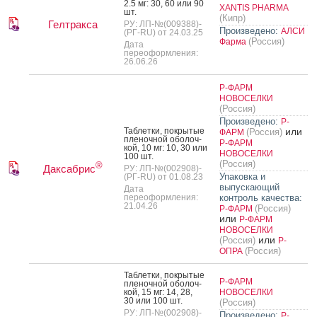
2.5 мг: 30, 60 или 90
XANTIS PHARMA
шт.
(Кипр)
Гелтракса
РУ: ЛП-№(009388)-
Произведено:
АЛСИ
(РГ-RU) от 24.03.25
(Россия)
Фарма
Дата
переоформления:
26.06.26
Р-ФАРМ
НОВОСЕЛКИ
(Россия)
Произведено:
Р-
Таб­летки, пок­ры­тые
или
(Россия)
ФАРМ
пле­ноч­ной обо­лоч­
Р-ФАРМ
кой, 10 мг: 10, 30 или
НОВОСЕЛКИ
100 шт.
(Россия)
®
Даксабрис
РУ: ЛП-№(002908)-
Упаковка и
(РГ-RU) от 01.08.23
выпускающий
Дата
переоформления:
контроль качества:
21.04.26
(Россия)
Р-ФАРМ
или
Р-ФАРМ
НОВОСЕЛКИ
или
(Россия)
Р-
(Россия)
ОПРА
Таб­летки, пок­ры­тые
Р-ФАРМ
пле­ноч­ной обо­лоч­
кой, 15 мг: 14, 28,
НОВОСЕЛКИ
30 или 100 шт.
(Россия)
РУ: ЛП-№(002908)-
Произведено:
Р-