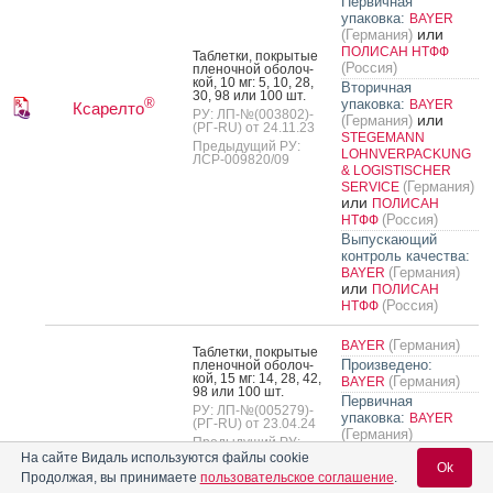
Первичная
упаковка:
BAYER
или
(Германия)
ПОЛИСАН НТФФ
Таб­летки, пок­ры­тые
(Россия)
пле­ноч­ной обо­лоч­
кой, 10 мг: 5, 10, 28,
Вторичная
30, 98 или 100 шт.
®
упаковка:
BAYER
Ксарелто
РУ: ЛП-№(003802)-
или
(Германия)
(РГ-RU) от 24.11.23
STEGEMANN
Предыдущий РУ:
LOHNVERPACKUNG
ЛСР-009820/09
& LOGISTISCHER
(Германия)
SERVICE
или
ПОЛИСАН
(Россия)
НТФФ
Выпускающий
контроль качества:
(Германия)
BAYER
или
ПОЛИСАН
(Россия)
НТФФ
(Германия)
BAYER
Таб­летки, пок­ры­тые
Произведено:
пле­ноч­ной обо­лоч­
кой, 15 мг: 14, 28, 42,
(Германия)
BAYER
98 или 100 шт.
Первичная
РУ: ЛП-№(005279)-
упаковка:
BAYER
(РГ-RU) от 23.04.24
(Германия)
Предыдущий РУ:
Вторичная
ЛП-001457
На сайте Видаль используются файлы cookie
Ok
®
упаковка:
BAYER
Ксарелто
Продолжая, вы принимаете
пользовательское соглашение
.
или
(Германия)
Таб­летки, пок­ры­тые