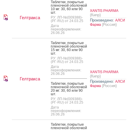
Таб­летки, пок­ры­тые
пле­ноч­ной обо­лоч­кой
10 мг: 30, 60 или 90
XANTIS PHARMA
шт.
(Кипр)
Гелтракса
РУ: ЛП-№(009388)-
Произведено:
АЛСИ
(РГ-RU) от 24.03.25
(Россия)
Фарма
Дата
переоформления:
26.06.26
Таб­летки, пок­ры­тые
пле­ноч­ной обо­лоч­кой
15 мг: 30, 60 или 90
шт.
РУ: ЛП-№(009388)-
(РГ-RU) от 24.03.25
Дата
переоформления:
XANTIS PHARMA
26.06.26
(Кипр)
Гелтракса
Произведено:
АЛСИ
Таб­летки, пок­ры­тые
(Россия)
Фарма
пле­ноч­ной обо­лоч­кой
20 мг: 30, 60 или 90
шт.
РУ: ЛП-№(009388)-
(РГ-RU) от 24.03.25
Дата
переоформления:
26.06.26
Таб­летки, пок­ры­тые
пле­ноч­ной обо­лоч­кой