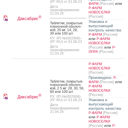
(РГ-RU) от 01.08.23
или
(Россия)
ФАРМ
Дата
Р-ФАРМ
переоформления:
НОВОСЕЛКИ
21.04.26
(Россия)
®
Даксабрис
Упаковка и
Таб­летки, пок­ры­тые
выпускающий
пле­ноч­ной обо­лоч­
кой, 20 мг: 14, 28,
контроль качества:
30 или 100 шт.
(Россия)
Р-ФАРМ
РУ: ЛП-№(002908)-
или
Р-ФАРМ
(РГ-RU) от 01.08.23
НОВОСЕЛКИ
Дата
или
(Россия)
Р-
переоформления:
(Россия)
ОПРА
21.04.26
Р-ФАРМ
НОВОСЕЛКИ
(Россия)
Произведено:
Р-
Таб­летки, пок­ры­тые
или
(Россия)
ФАРМ
пле­ноч­ной обо­лоч­
Р-ФАРМ
кой, 2.5 мг: 28, 30, 56,
НОВОСЕЛКИ
60 или 100 шт.
(Россия)
®
Даксабрис
РУ: ЛП-№(002908)-
Упаковка и
(РГ-RU) от 01.08.23
выпускающий
Дата
переоформления:
контроль качества:
21.04.26
(Россия)
Р-ФАРМ
или
Р-ФАРМ
НОВОСЕЛКИ
или
(Россия)
Р-