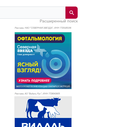
Расширенный поиск
Реклама. НАО "СЕВЕРНАЯ ЗВЕЗДА", ИНН 772
0185196
Реклама. АО "Видаль Рус", ИНН 772
8043605