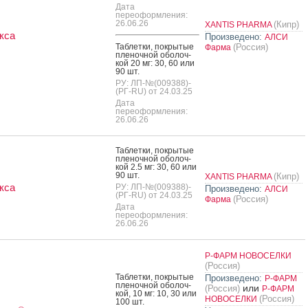
Дата
переоформления:
26.06.26
(Кипр)
XANTIS PHARMA
кса
Произведено:
АЛСИ
Таб­летки, пок­ры­тые
(Россия)
Фарма
пле­ноч­ной обо­лоч­
кой 20 мг: 30, 60 или
90 шт.
РУ: ЛП-№(009388)-
(РГ-RU) от 24.03.25
Дата
переоформления:
26.06.26
Таб­летки, пок­ры­тые
пле­ноч­ной обо­лоч­
кой 2.5 мг: 30, 60 или
90 шт.
(Кипр)
XANTIS PHARMA
кса
РУ: ЛП-№(009388)-
Произведено:
АЛСИ
(РГ-RU) от 24.03.25
(Россия)
Фарма
Дата
переоформления:
26.06.26
Р-ФАРМ НОВОСЕЛКИ
(Россия)
Таб­летки, пок­ры­тые
Произведено:
Р-ФАРМ
пле­ноч­ной обо­лоч­
или
(Россия)
Р-ФАРМ
кой, 10 мг: 10, 30 или
(Россия)
НОВОСЕЛКИ
100 шт.