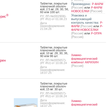
Таб­летки, пок­ры­тые
Произведено:
Р-ФАРМ
пле­ноч­ной обо­лоч­
или
(Россия)
Р-ФАРМ
кой, 2.5 мг: 28, 30, 56,
(Россия)
НОВОСЕЛКИ
60 или 100 шт.
®
Упаковка и
брис
РУ: ЛП-№(002908)-
выпускающий
(РГ-RU) от 01.08.23
контроль качества:
Р-
Дата
или
переоформления:
(Россия)
ФАРМ
Р-
21.04.26
ФАРМ НОВОСЕЛКИ
или
(Россия)
Р-ОПРА
(Россия)
Таб­летки, пок­ры­тые
пле­ноч­ной обо­лоч­
кой, 10 мг: 28, 30, 36,
Химико-
90 или 96 шт.
фармацевтический
рен
РУ: ЛП-№(005657)-
комбинат АКРИХИН
(РГ-RU) от 10.06.24
(Россия)
Дата
переоформления:
18.07.25
Таб­летки, пок­ры­тые
пле­ноч­ной обо­лоч­
кой, 15 мг: 30 шт.
РУ: ЛП-№(005657)-
(РГ-RU) от 10.06.24
Дата
Химико-
переоформления:
фармацевтический
18.07.25