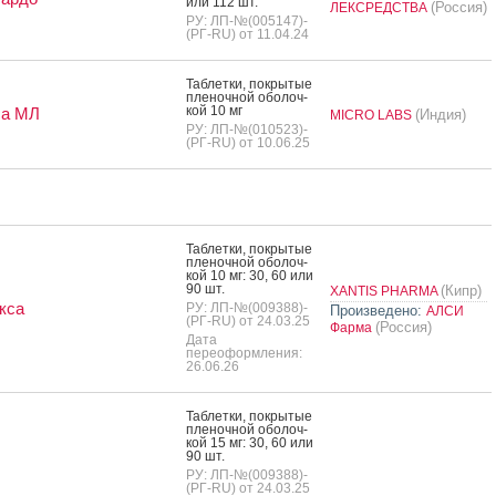
или 112 шт.
(Россия)
ЛЕКСРЕДСТВА
РУ: ЛП-№(005147)-
(РГ-RU) от 11.04.24
Таб­летки, пок­ры­тые
пле­ноч­ной обо­лоч­
кой 10 мг
са МЛ
(Индия)
MICRO LABS
РУ: ЛП-№(010523)-
(РГ-RU) от 10.06.25
Таб­летки, пок­ры­тые
пле­ноч­ной обо­лоч­
кой 10 мг: 30, 60 или
90 шт.
(Кипр)
XANTIS PHARMA
кса
РУ: ЛП-№(009388)-
Произведено:
АЛСИ
(РГ-RU) от 24.03.25
(Россия)
Фарма
Дата
переоформления:
26.06.26
Таб­летки, пок­ры­тые
пле­ноч­ной обо­лоч­
кой 15 мг: 30, 60 или
90 шт.
РУ: ЛП-№(009388)-
(РГ-RU) от 24.03.25