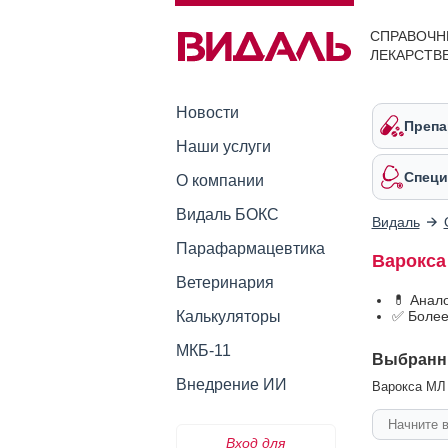
СПРАВОЧН
ЛЕКАРСТВ
Новости
Препа
Наши услуги
Специ
О компании
Видаль БОКС
Видаль
Парафармацевтика
Варокса
Ветеринария
💊 Анал
Калькуляторы
✅ Более
МКБ-11
Выбранн
Внедрение ИИ
Варокса МЛ 
Вход для