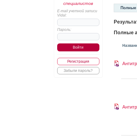
специалистов
Полные 
E-mail учетной записи
Vidal:
Результа
Пароль:
Полные а
Назван
Регистрация
Антит
Забыли пароль?
Антит