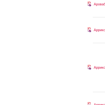
Арова
Аррик
Аррик
Аррик