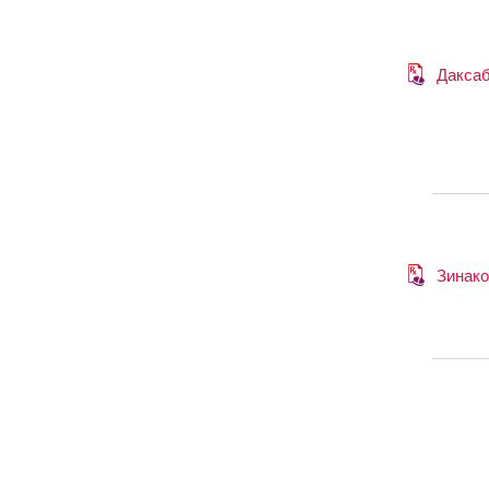
Дакса
Зинако