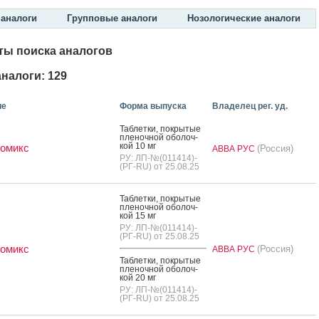
аналоги
Групповые аналоги
Нозологические аналоги
ты поиска аналогов
налоги: 129
ие
Форма выпуска
Владелец рег. уд.
Таб­летки, пок­ры­тые
пле­ноч­ной обо­лоч­
кой 10 мг
ромикс
(Россия)
АВВА РУС
РУ: ЛП-№(011414)-
(РГ-RU) от 25.08.25
Таб­летки, пок­ры­тые
пле­ноч­ной обо­лоч­
кой 15 мг
РУ: ЛП-№(011414)-
(РГ-RU) от 25.08.25
ромикс
(Россия)
АВВА РУС
Таб­летки, пок­ры­тые
пле­ноч­ной обо­лоч­
кой 20 мг
РУ: ЛП-№(011414)-
(РГ-RU) от 25.08.25