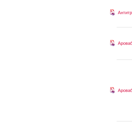
Антит
Арова
Арова