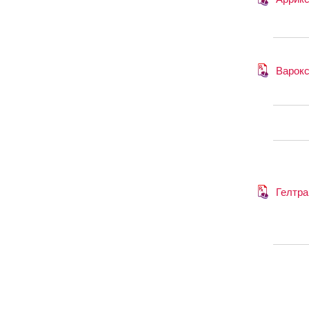
Варок
Гелтра