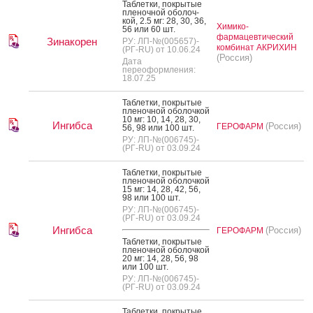
Таб­летки, пок­ры­тые
пле­ноч­ной обо­лоч­
кой, 2.5 мг: 28, 30, 36,
Химико-
56 или 60 шт.
фармацевтический
Зинакорен
РУ: ЛП-№(005657)-
комбинат АКРИХИН
(РГ-RU) от 10.06.24
(Россия)
Дата
переоформления:
18.07.25
Таб­летки, пок­ры­тые
пле­ноч­ной обо­лоч­кой
10 мг: 10, 14, 28, 30,
Ингибса
(Россия)
ГЕРОФАРМ
56, 98 или 100 шт.
РУ: ЛП-№(006745)-
(РГ-RU) от 03.09.24
Таб­летки, пок­ры­тые
пле­ноч­ной обо­лоч­кой
15 мг: 14, 28, 42, 56,
98 или 100 шт.
РУ: ЛП-№(006745)-
(РГ-RU) от 03.09.24
Ингибса
(Россия)
ГЕРОФАРМ
Таб­летки, пок­ры­тые
пле­ноч­ной обо­лоч­кой
20 мг: 14, 28, 56, 98
или 100 шт.
РУ: ЛП-№(006745)-
(РГ-RU) от 03.09.24
Таб­летки, пок­ры­тые