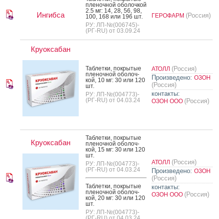
пле­ноч­ной обо­лоч­кой
2.5 мг: 14, 28, 56, 98,
Ингибса
(Россия)
ГЕРОФАРМ
100, 168 или 196 шт.
РУ: ЛП-№(006745)-
(РГ-RU) от 03.09.24
Круоксабан
Таб­летки, пок­ры­тые
(Россия)
АТОЛЛ
пле­ноч­ной обо­лоч­
Произведено:
ОЗОН
кой, 10 мг: 30 или 120
(Россия)
шт.
контакты:
РУ: ЛП-№(004773)-
(РГ-RU) от 04.03.24
(Россия)
ОЗОН ООО
Таб­летки, пок­ры­тые
Круоксабан
пле­ноч­ной обо­лоч­
кой, 15 мг: 30 или 120
шт.
(Россия)
АТОЛЛ
РУ: ЛП-№(004773)-
(РГ-RU) от 04.03.24
Произведено:
ОЗОН
(Россия)
Таб­летки, пок­ры­тые
контакты:
пле­ноч­ной обо­лоч­
(Россия)
ОЗОН ООО
кой, 20 мг: 30 или 120
шт.
РУ: ЛП-№(004773)-
(РГ-RU) от 04.03.24