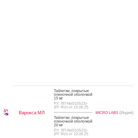
Таб­летки, пок­ры­тые
пле­ноч­ной обо­лоч­кой
15 мг
РУ: ЛП-№(010523)-
(РГ-RU) от 10.06.25
Варокса МЛ
(Индия)
MICRO LABS
Таб­летки, пок­ры­тые
пле­ноч­ной обо­лоч­кой
20 мг
РУ: ЛП-№(010523)-
(РГ-RU) от 10.06.25