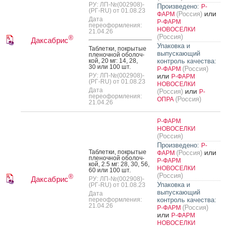
РУ: ЛП-№(002908)-
Произведено:
Р-
(РГ-RU) от 01.08.23
или
(Россия)
ФАРМ
Дата
Р-ФАРМ
переоформления:
НОВОСЕЛКИ
21.04.26
(Россия)
®
Даксабрис
Упаковка и
Таб­летки, пок­ры­тые
выпускающий
пле­ноч­ной обо­лоч­
кой, 20 мг: 14, 28,
контроль качества:
30 или 100 шт.
(Россия)
Р-ФАРМ
РУ: ЛП-№(002908)-
или
Р-ФАРМ
(РГ-RU) от 01.08.23
НОВОСЕЛКИ
Дата
или
(Россия)
Р-
переоформления:
(Россия)
ОПРА
21.04.26
Р-ФАРМ
НОВОСЕЛКИ
(Россия)
Произведено:
Р-
Таб­летки, пок­ры­тые
или
(Россия)
ФАРМ
пле­ноч­ной обо­лоч­
Р-ФАРМ
кой, 2.5 мг: 28, 30, 56,
НОВОСЕЛКИ
60 или 100 шт.
(Россия)
®
Даксабрис
РУ: ЛП-№(002908)-
Упаковка и
(РГ-RU) от 01.08.23
выпускающий
Дата
переоформления:
контроль качества:
21.04.26
(Россия)
Р-ФАРМ
или
Р-ФАРМ
НОВОСЕЛКИ