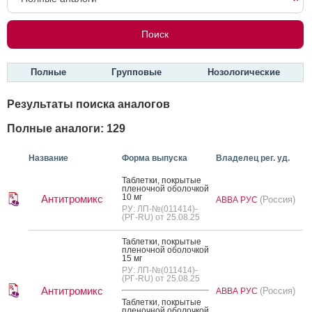
Полные
Групповые
Нозологические
Результаты поиска аналогов
Полные аналоги: 129
Название
Форма выпуска
Владелец рег. уд.
Таб­летки, пок­ры­тые
пле­ноч­ной обо­лоч­кой
10 мг
Антитромикс
(Россия)
АВВА РУС
РУ: ЛП-№(011414)-
(РГ-RU) от 25.08.25
Таб­летки, пок­ры­тые
пле­ноч­ной обо­лоч­кой
15 мг
РУ: ЛП-№(011414)-
(РГ-RU) от 25.08.25
Антитромикс
(Россия)
АВВА РУС
Таб­летки, пок­ры­тые
пле­ноч­ной обо­лоч­кой