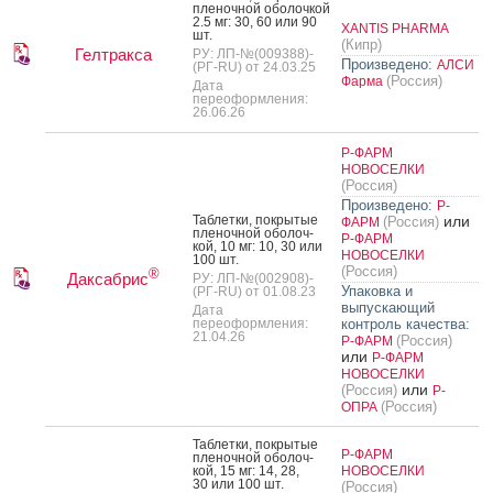
пле­ноч­ной обо­лоч­кой
2.5 мг: 30, 60 или 90
XANTIS PHARMA
шт.
(Кипр)
Гелтракса
РУ: ЛП-№(009388)-
Произведено:
АЛСИ
(РГ-RU) от 24.03.25
(Россия)
Фарма
Дата
переоформления:
26.06.26
Р-ФАРМ
НОВОСЕЛКИ
(Россия)
Произведено:
Р-
Таб­летки, пок­ры­тые
или
(Россия)
ФАРМ
пле­ноч­ной обо­лоч­
Р-ФАРМ
кой, 10 мг: 10, 30 или
НОВОСЕЛКИ
100 шт.
(Россия)
®
Даксабрис
РУ: ЛП-№(002908)-
Упаковка и
(РГ-RU) от 01.08.23
выпускающий
Дата
переоформления:
контроль качества:
21.04.26
(Россия)
Р-ФАРМ
или
Р-ФАРМ
НОВОСЕЛКИ
или
(Россия)
Р-
(Россия)
ОПРА
Таб­летки, пок­ры­тые
Р-ФАРМ
пле­ноч­ной обо­лоч­
кой, 15 мг: 14, 28,
НОВОСЕЛКИ
30 или 100 шт.
(Россия)