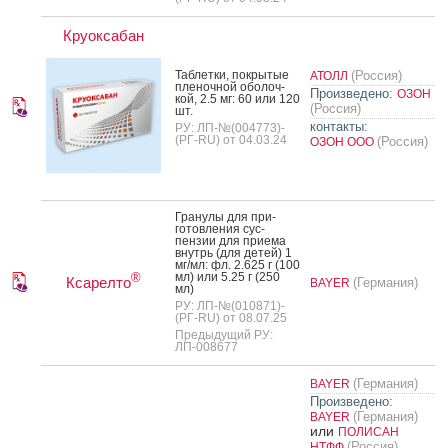
Круоксабан
Таб­летки, пок­ры­тые
(Россия)
АТОЛЛ
пле­ноч­ной обо­лоч­
Произведено:
ОЗОН
кой, 2.5 мг: 60 или 120
(Россия)
шт.
контакты:
РУ: ЛП-№(004773)-
(РГ-RU) от 04.03.24
(Россия)
ОЗОН ООО
Гра­нулы для при­
готов­ле­ния сус­
пензии для при­ема
внутрь (для де­тей) 1
мг/мл: фл. 2.625 г (100
мл) или 5.25 г (250
®
Ксарелто
(Германия)
BAYER
мл)
РУ: ЛП-№(010871)-
(РГ-RU) от 08.07.25
Предыдущий РУ:
ЛП-008677
(Германия)
BAYER
Произведено:
(Германия)
BAYER
или
ПОЛИСАН
(Россия)
НТФФ