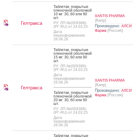
Таб­летки, пок­ры­тые
пле­ноч­ной обо­лоч­кой
10 мг: 30, 60 или 90
XANTIS PHARMA
шт.
(Кипр)
Гелтракса
РУ: ЛП-№(009388)-
Произведено:
АЛСИ
(РГ-RU) от 24.03.25
(Россия)
Фарма
Дата
переоформления:
26.06.26
Таб­летки, пок­ры­тые
пле­ноч­ной обо­лоч­кой
15 мг: 30, 60 или 90
шт.
РУ: ЛП-№(009388)-
(РГ-RU) от 24.03.25
Дата
переоформления:
XANTIS PHARMA
26.06.26
(Кипр)
Гелтракса
Произведено:
АЛСИ
Таб­летки, пок­ры­тые
(Россия)
Фарма
пле­ноч­ной обо­лоч­кой
20 мг: 30, 60 или 90
шт.
РУ: ЛП-№(009388)-
(РГ-RU) от 24.03.25
Дата
переоформления:
26.06.26
Таб­летки, пок­ры­тые