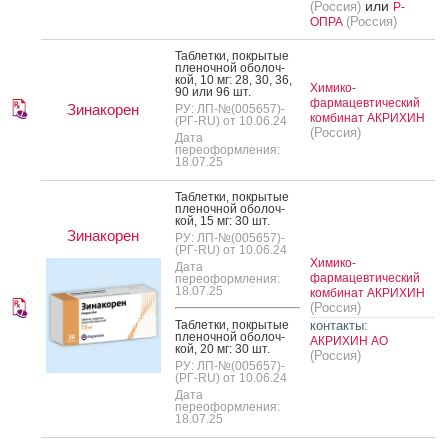
или
(Россия)
Р-
(Россия)
ОПРА
Таб­летки, пок­ры­тые
пле­ноч­ной обо­лоч­
кой, 10 мг: 28, 30, 36,
Химико-
90 или 96 шт.
фармацевтический
Зинакорен
РУ: ЛП-№(005657)-
комбинат АКРИХИН
(РГ-RU) от 10.06.24
(Россия)
Дата
переоформления:
18.07.25
Таб­летки, пок­ры­тые
пле­ноч­ной обо­лоч­
кой, 15 мг: 30 шт.
Зинакорен
РУ: ЛП-№(005657)-
(РГ-RU) от 10.06.24
Химико-
Дата
фармацевтический
переоформления:
18.07.25
комбинат АКРИХИН
(Россия)
Таб­летки, пок­ры­тые
контакты:
пле­ноч­ной обо­лоч­
АКРИХИН АО
кой, 20 мг: 30 шт.
(Россия)
РУ: ЛП-№(005657)-
(РГ-RU) от 10.06.24
Дата
переоформления:
18.07.25