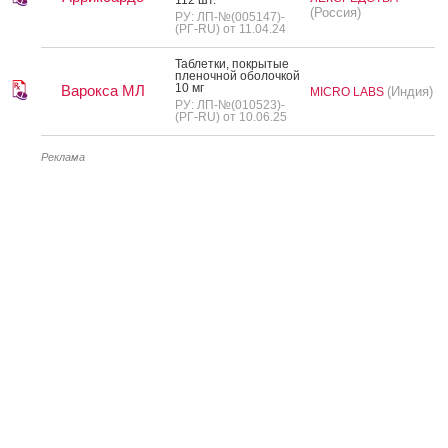
(Россия)
РУ: ЛП-№(005147)-
(РГ-RU) от 11.04.24
Таб­летки, пок­ры­тые
пле­ноч­ной обо­лоч­кой
10 мг
Варокса МЛ
(Индия)
MICRO LABS
РУ: ЛП-№(010523)-
(РГ-RU) от 10.06.25
Реклама