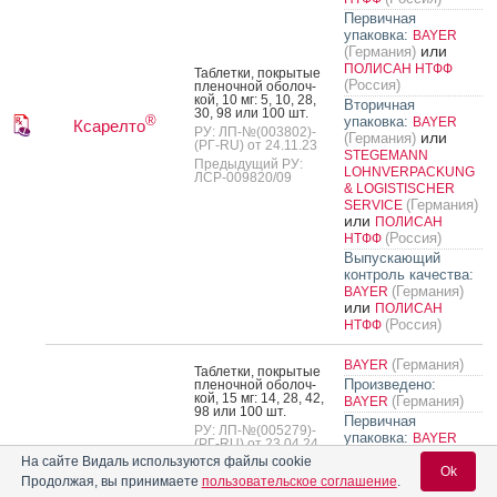
Первичная
упаковка:
BAYER
или
(Германия)
ПОЛИСАН НТФФ
Таб­летки, пок­ры­тые
(Россия)
пле­ноч­ной обо­лоч­
кой, 10 мг: 5, 10, 28,
Вторичная
30, 98 или 100 шт.
®
упаковка:
BAYER
Ксарелто
РУ: ЛП-№(003802)-
или
(Германия)
(РГ-RU) от 24.11.23
STEGEMANN
Предыдущий РУ:
LOHNVERPACKUNG
ЛСР-009820/09
& LOGISTISCHER
(Германия)
SERVICE
или
ПОЛИСАН
(Россия)
НТФФ
Выпускающий
контроль качества:
(Германия)
BAYER
или
ПОЛИСАН
(Россия)
НТФФ
(Германия)
BAYER
Таб­летки, пок­ры­тые
Произведено:
пле­ноч­ной обо­лоч­
кой, 15 мг: 14, 28, 42,
(Германия)
BAYER
98 или 100 шт.
Первичная
РУ: ЛП-№(005279)-
упаковка:
BAYER
(РГ-RU) от 23.04.24
(Германия)
На сайте Видаль используются файлы cookie
Предыдущий РУ:
Ok
Вторичная
ЛП-001457
Продолжая, вы принимаете
пользовательское соглашение
.
®
упаковка:
BAYER
Ксарелто