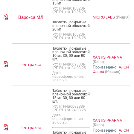
15 мг
РУ: ЛП-№(010523)-
(РГ-RU) от 10.06.25
Варокса МЛ
(Индия)
MICRO LABS
Таб­летки, пок­ры­тые
пле­ноч­ной обо­лоч­кой
20 мг
РУ: ЛП-№(010523)-
(РГ-RU) от 10.06.25
Таб­летки, пок­ры­тые
пле­ноч­ной обо­лоч­кой
10 мг: 30, 60 или 90
XANTIS PHARMA
шт.
(Кипр)
Гелтракса
РУ: ЛП-№(009388)-
Произведено:
АЛСИ
(РГ-RU) от 24.03.25
(Россия)
Фарма
Дата
переоформления:
26.06.26
Таб­летки, пок­ры­тые
пле­ноч­ной обо­лоч­кой
15 мг: 30, 60 или 90
шт.
РУ: ЛП-№(009388)-
(РГ-RU) от 24.03.25
Дата
переоформления:
XANTIS PHARMA
26.06.26
(Кипр)
Гелтракса
Произведено:
АЛСИ
Таб­летки, пок­ры­тые