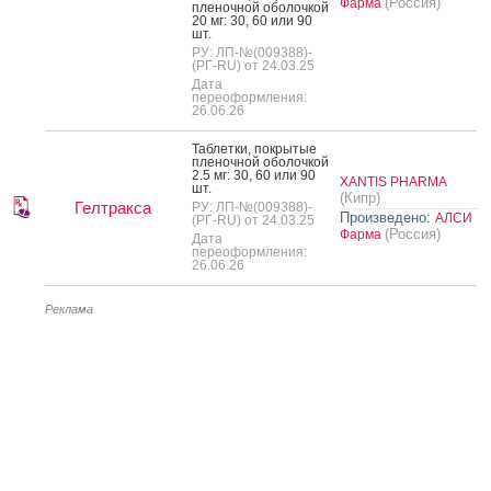
(Россия)
Фарма
пле­ноч­ной обо­лоч­кой
20 мг: 30, 60 или 90
шт.
РУ: ЛП-№(009388)-
(РГ-RU) от 24.03.25
Дата
переоформления:
26.06.26
Таб­летки, пок­ры­тые
пле­ноч­ной обо­лоч­кой
2.5 мг: 30, 60 или 90
XANTIS PHARMA
шт.
(Кипр)
Гелтракса
РУ: ЛП-№(009388)-
Произведено:
АЛСИ
(РГ-RU) от 24.03.25
(Россия)
Фарма
Дата
переоформления:
26.06.26
Реклама