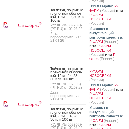
(Россия)
Произведено:
Р-
Таб­летки, пок­ры­тые
или
(Россия)
ФАРМ
пле­ноч­ной обо­лоч­
Р-ФАРМ
кой, 10 мг: 10, 30 или
НОВОСЕЛКИ
100 шт.
(Россия)
®
Даксабрис
РУ: ЛП-№(002908)-
Упаковка и
(РГ-RU) от 01.08.23
выпускающий
Дата
переоформления:
контроль качества:
21.04.26
(Россия)
Р-ФАРМ
или
Р-ФАРМ
НОВОСЕЛКИ
или
(Россия)
Р-
(Россия)
ОПРА
Таб­летки, пок­ры­тые
Р-ФАРМ
пле­ноч­ной обо­лоч­
кой, 15 мг: 14, 28,
НОВОСЕЛКИ
30 или 100 шт.
(Россия)
РУ: ЛП-№(002908)-
Произведено:
Р-
(РГ-RU) от 01.08.23
или
(Россия)
ФАРМ
Дата
Р-ФАРМ
переоформления:
НОВОСЕЛКИ
21.04.26
(Россия)
®
Даксабрис
Упаковка и
Таб­летки, пок­ры­тые
выпускающий
пле­ноч­ной обо­лоч­
кой, 20 мг: 14, 28,
контроль качества:
30 или 100 шт.
(Россия)
Р-ФАРМ
РУ: ЛП-№(002908)-
или
Р-ФАРМ
(РГ-RU) от 01.08.23