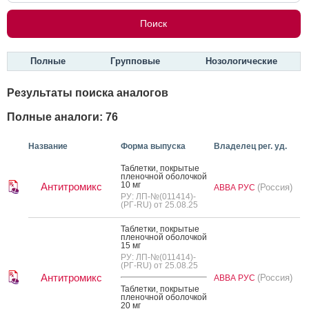
Полные
Групповые
Нозологические
Результаты поиска аналогов
Полные аналоги: 76
Название
Форма выпуска
Владелец рег. уд.
Таб­летки, пок­ры­тые
пле­ноч­ной обо­лоч­кой
10 мг
Антитромикс
(Россия)
АВВА РУС
РУ: ЛП-№(011414)-
(РГ-RU) от 25.08.25
Таб­летки, пок­ры­тые
пле­ноч­ной обо­лоч­кой
15 мг
РУ: ЛП-№(011414)-
(РГ-RU) от 25.08.25
Антитромикс
(Россия)
АВВА РУС
Таб­летки, пок­ры­тые
пле­ноч­ной обо­лоч­кой
20 мг