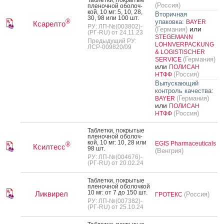
(Россия)
пле­ноч­ной обо­лоч­
кой, 10 мг: 5, 10, 28,
Вторичная
30, 98 или 100 шт.
®
упаковка:
BAYER
Ксарелто
РУ: ЛП-№(003802)-
или
(Германия)
(РГ-RU) от 24.11.23
STEGEMANN
Предыдущий РУ:
LOHNVERPACKUNG
ЛСР-009820/09
& LOGISTISCHER
(Германия)
SERVICE
или
ПОЛИСАН
(Россия)
НТФФ
Выпускающий
контроль качества:
(Германия)
BAYER
или
ПОЛИСАН
(Россия)
НТФФ
Таб­летки, пок­ры­тые
пле­ноч­ной обо­лоч­
кой, 10 мг: 10, 28 или
EGIS Pharmaceuticals
®
Ксилтесс
98 шт.
(Венгрия)
РУ: ЛП-№(004676)-
(РГ-RU) от 20.02.24
Таб­летки, пок­ры­тые
пле­ноч­ной обо­лоч­кой
10 мг: от 7 до 150 шт.
Ликвирел
(Россия)
ГРОТЕКС
РУ: ЛП-№(007382)-
(РГ-RU) от 25.10.24