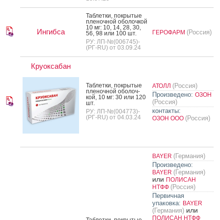
Таб­летки, пок­ры­тые
пле­ноч­ной обо­лоч­кой
10 мг: 10, 14, 28, 30,
Ингибса
(Россия)
ГЕРОФАРМ
56, 98 или 100 шт.
РУ: ЛП-№(006745)-
(РГ-RU) от 03.09.24
Круоксабан
Таб­летки, пок­ры­тые
(Россия)
АТОЛЛ
пле­ноч­ной обо­лоч­
Произведено:
ОЗОН
кой, 10 мг: 30 или 120
(Россия)
шт.
контакты:
РУ: ЛП-№(004773)-
(РГ-RU) от 04.03.24
(Россия)
ОЗОН ООО
(Германия)
BAYER
Произведено:
(Германия)
BAYER
или
ПОЛИСАН
(Россия)
НТФФ
Первичная
упаковка:
BAYER
или
(Германия)
ПОЛИСАН НТФФ
Таб­летки, пок­ры­тые