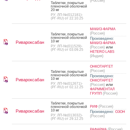
(Россия)
Таб­летки, пок­ры­тые
пле­ноч­ной обо­лоч­кой
20 мг
РУ: ЛП-№(012181)-
(РГ-RU) от 22.10.25
МАКИЗ-ФАРМА
(Россия)
Таб­летки, пок­ры­тые
пле­ноч­ной обо­лоч­кой
Произведено:
10 мг
Ривароксабан
МАКИЗ-ФАРМА
РУ: ЛП-№(011529)-
или
(Россия)
(РГ-RU) от 03.09.25
HETERO LABS
(Индия)
ОНКОТАРГЕТ
(Россия)
Таб­летки, пок­ры­тые
пле­ноч­ной обо­лоч­кой
Произведено:
10 мг
Ривароксабан
ОНКОТАРГЕТ
РУ: ЛП-№(012671)-
или
(Россия)
(РГ-RU) от 02.12.25
ФАРММЕНТАЛ
(Россия)
ГРУПП
Таб­летки, пок­ры­тые
(Россия)
РИФ
пле­ноч­ной обо­лоч­кой
10 мг
Ривароксабан
Произведено:
ОЗОН
РУ: ЛП-№(013032)-
(Россия)
(РГ-RU) от 29.12.25
(Россия)
РАФАРМА