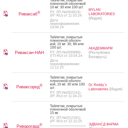
Таб­летки, пок­ры­тые
пле­ноч­ной обо­лоч­кой
10 мг: 30 или 100 шт.
MYLAN
РУ: ЛП-№(004814)-
®
Риваксаб
LABORATORIES
(РГ-RU) от 11.03.24
(Индия)
Дата
переоформления:
19.06.24
Таб­летки, пок­ры­тые
пле­ноч­ной обо­лоч­
кой, 10 мг: 30, 98 или
100 шт.
АКАДЕМФАРМ
Риваксан-НАН
РУ: ЛП-№(000998)-
(Республика
(ГП-RU) от 10.04.24
Беларусь)
Дата
переоформления:
12.12.25
Таб­летки, пок­ры­тые
пле­ноч­ной обо­лоч­
кой, 10 мг: 30 или 100
Dr. Reddy`s
®
Риваксоред
шт.
(Индия)
Laboratories
РУ: ЛП-№(002142)-
(РГ-RU) от 11.04.23
Таб­летки, пок­ры­тые
пле­ноч­ной обо­лоч­кой
15 мг
РУ: ЛП-№(012181)-
(РГ-RU) от 22.10.25
ЭДВАНСД ФАРМА
®
Риварогард