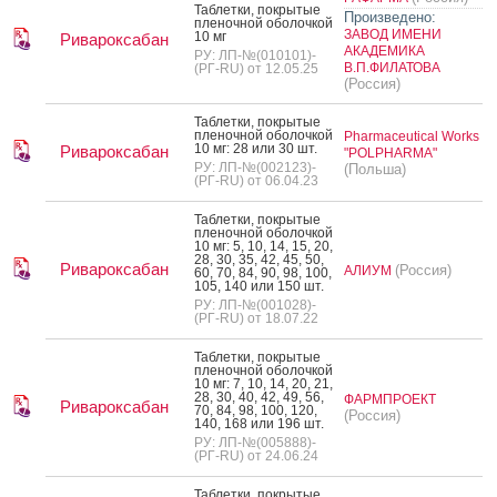
Таб­летки, пок­ры­тые
Произведено:
пле­ноч­ной обо­лоч­кой
ЗАВОД ИМЕНИ
10 мг
Ривароксабан
АКАДЕМИКА
РУ: ЛП-№(010101)-
В.П.ФИЛАТОВА
(РГ-RU) от 12.05.25
(Россия)
Таб­летки, пок­ры­тые
пле­ноч­ной обо­лоч­кой
Pharmaceutical Works
10 мг: 28 или 30 шт.
Ривароксабан
"POLPHARMA"
РУ: ЛП-№(002123)-
(Польша)
(РГ-RU) от 06.04.23
Таб­летки, пок­ры­тые
пле­ноч­ной обо­лоч­кой
10 мг: 5, 10, 14, 15, 20,
28, 30, 35, 42, 45, 50,
Ривароксабан
(Россия)
АЛИУМ
60, 70, 84, 90, 98, 100,
105, 140 или 150 шт.
РУ: ЛП-№(001028)-
(РГ-RU) от 18.07.22
Таб­летки, пок­ры­тые
пле­ноч­ной обо­лоч­кой
10 мг: 7, 10, 14, 20, 21,
28, 30, 40, 42, 49, 56,
ФАРМПРОЕКТ
Ривароксабан
70, 84, 98, 100, 120,
(Россия)
140, 168 или 196 шт.
РУ: ЛП-№(005888)-
(РГ-RU) от 24.06.24
Таб­летки, пок­ры­тые