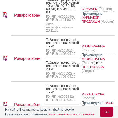
пле­ноч­ной обо­лоч­кой
10 мг: 28, 30, 50, 56,
(Россия)
60, 98, 100 или 112
СТМФАРМ
шт.
Произведено:
Ривароксабан
РУ: ЛП-№(009190)-
ФАРМАКОР
(РГ-RU) от 11.03.25
(Россия)
ПРОДАКШН
Дата
переоформления:
20.11.25
Таб­летки, пок­ры­тые
пле­ноч­ной обо­лоч­кой
15 мг
МАКИЗ-ФАРМА
(Россия)
РУ: ЛП-№(011529)-
(РГ-RU) от 03.09.25
Произведено:
Ривароксабан
МАКИЗ-ФАРМА
или
Таб­летки, пок­ры­тые
(Россия)
пле­ноч­ной обо­лоч­кой
HETERO LABS
20 мг
(Индия)
РУ: ЛП-№(011529)-
(РГ-RU) от 03.09.25
Таб­летки, пок­ры­тые
пле­ноч­ной обо­лоч­кой
15 мг
МИРА АВРОРА
РУ: ЛП-№(002432)-
(Россия)
(РГ-RU) от 30.05.23
Произведено:
ОХФК
Ривароксабан
или
(Россия)
Таб­летки, пок­ры­тые
На сайте Видаль используются файлы cookie
НОВАМЕДИКА
пле­ноч­ной обо­лоч­кой
Ok
Продолжая, вы принимаете
пользовательское соглашение
.
(Россия)
ИННОТЕХ
20 мг