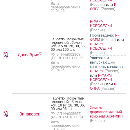
НОВОСЕЛКИ
Дата
или
(Россия)
Р-
переоформления:
(Россия)
ОПРА
21.04.26
Р-ФАРМ
НОВОСЕЛКИ
(Россия)
Произведено:
Р-
Таб­летки, пок­ры­тые
или
(Россия)
ФАРМ
пле­ноч­ной обо­лоч­
Р-ФАРМ
кой, 2.5 мг: 28, 30, 56,
НОВОСЕЛКИ
60 или 100 шт.
(Россия)
®
Даксабрис
РУ: ЛП-№(002908)-
Упаковка и
(РГ-RU) от 01.08.23
выпускающий
Дата
переоформления:
контроль качества:
21.04.26
(Россия)
Р-ФАРМ
или
Р-ФАРМ
НОВОСЕЛКИ
или
(Россия)
Р-
(Россия)
ОПРА
Таб­летки, пок­ры­тые
пле­ноч­ной обо­лоч­
кой, 10 мг: 28, 30, 36,
Химико-
90 или 96 шт.
фармацевтический
Зинакорен
РУ: ЛП-№(005657)-
комбинат АКРИХИН
(РГ-RU) от 10.06.24
(Россия)
Дата
переоформления:
18.07.25