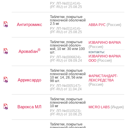
РУ: ЛП-№(011414)-
(РГ-RU) от 25.08.25
Таб­летки, пок­ры­тые
пле­ноч­ной обо­лоч­кой
2.5 мг
Антитромикс
(Россия)
АВВА РУС
РУ: ЛП-№(011414)-
(РГ-RU) от 25.08.25
Таб­летки, пок­ры­тые
ИЗВАРИНО ФАРМА
пле­ноч­ной обо­лоч­
(Россия)
кой, 10 мг: 30 или 100
®
Аровабан
контакты:
шт.
ИЗВАРИНО ФАРМА
РУ: ЛП-№(006824)-
(Россия)
(РГ-RU) от 09.09.24
ООО
Таб­летки, пок­ры­тые
пле­ноч­ной обо­лоч­кой
ФАРМСТАНДАРТ-
10 мг: 14, 28, 56 или
Арриксардо
ЛЕКСРЕДСТВА
98 шт.
(Россия)
РУ: ЛП-№(005147)-
(РГ-RU) от 11.04.24
Таб­летки, пок­ры­тые
пле­ноч­ной обо­лоч­кой
10 мг
Варокса МЛ
(Индия)
MICRO LABS
РУ: ЛП-№(010523)-
(РГ-RU) от 10.06.25
Таб­летки, пок­ры­тые
пле­ноч­ной обо­лоч­кой