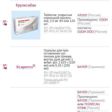
Круоксабан
Таб­летки, пок­ры­тые
(Россия)
АТОЛЛ
пле­ноч­ной обо­лоч­
Произведено:
ОЗОН
кой, 2.5 мг: 60 или 120
(Россия)
шт.
контакты:
РУ: ЛП-№(004773)-
(РГ-RU) от 04.03.24
(Россия)
ОЗОН ООО
Гра­нулы для при­
готов­ле­ния сус­
пензии для при­ема
внутрь (для де­тей) 1
мг/мл: фл. 2.625 г (100
мл) или 5.25 г (250
®
Ксарелто
(Германия)
BAYER
мл)
РУ: ЛП-№(010871)-
(РГ-RU) от 08.07.25
Предыдущий РУ:
ЛП-008677
(Германия)
BAYER
Произведено:
(Германия)
BAYER
или
ПОЛИСАН
(Россия)
НТФФ