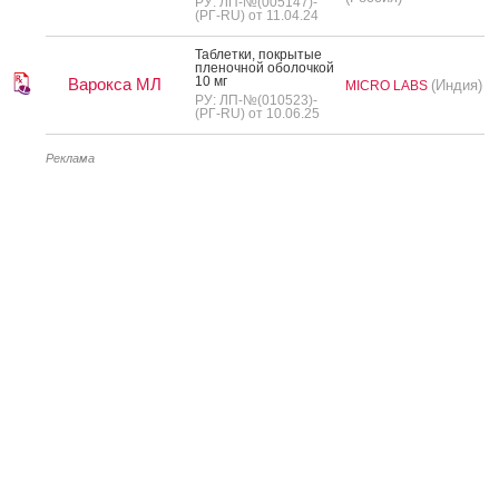
РУ: ЛП-№(005147)-
(РГ-RU) от 11.04.24
Таб­летки, пок­ры­тые
пле­ноч­ной обо­лоч­кой
10 мг
Варокса МЛ
(Индия)
MICRO LABS
РУ: ЛП-№(010523)-
(РГ-RU) от 10.06.25
Реклама