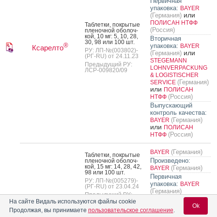
Первичная
упаковка:
BAYER
или
(Германия)
ПОЛИСАН НТФФ
Таб­летки, пок­ры­тые
(Россия)
пле­ноч­ной обо­лоч­
кой, 10 мг: 5, 10, 28,
Вторичная
30, 98 или 100 шт.
®
упаковка:
BAYER
Ксарелто
РУ: ЛП-№(003802)-
или
(Германия)
(РГ-RU) от 24.11.23
STEGEMANN
Предыдущий РУ:
LOHNVERPACKUNG
ЛСР-009820/09
& LOGISTISCHER
(Германия)
SERVICE
или
ПОЛИСАН
(Россия)
НТФФ
Выпускающий
контроль качества:
(Германия)
BAYER
или
ПОЛИСАН
(Россия)
НТФФ
(Германия)
BAYER
Таб­летки, пок­ры­тые
Произведено:
пле­ноч­ной обо­лоч­
кой, 15 мг: 14, 28, 42,
(Германия)
BAYER
98 или 100 шт.
Первичная
РУ: ЛП-№(005279)-
упаковка:
BAYER
(РГ-RU) от 23.04.24
(Германия)
Предыдущий РУ:
Вторичная
ЛП-001457
На сайте Видаль используются файлы cookie
Ok
®
упаковка:
BAYER
Ксарелто
Продолжая, вы принимаете
пользовательское соглашение
.
или
(Германия)
Таб­летки, пок­ры­тые