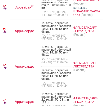
пле­ноч­ной обо­лоч­
(Россия)
кой, 2.5 мг: 60 или 100
®
Аровабан
контакты:
шт.
ИЗВАРИНО ФАРМА
РУ: ЛП-№(006824)-
(Россия)
(РГ-RU) от 09.09.24
ООО
Таб­летки, пок­ры­тые
пле­ноч­ной обо­лоч­кой
ФАРМСТАНДАРТ-
10 мг: 14, 28, 56 или
Арриксардо
ЛЕКСРЕДСТВА
98 шт.
(Россия)
РУ: ЛП-№(005147)-
(РГ-RU) от 11.04.24
Таб­летки, пок­ры­тые
пле­ноч­ной обо­лоч­кой
15 мг: 14, 28, 56 или
98 шт.
РУ: ЛП-№(005147)-
(РГ-RU) от 11.04.24
ФАРМСТАНДАРТ-
Арриксардо
ЛЕКСРЕДСТВА
(Россия)
Таб­летки, пок­ры­тые
пле­ноч­ной обо­лоч­кой
20 мг: 14, 28, 56 или
98 шт.
РУ: ЛП-№(005147)-
(РГ-RU) от 11.04.24
Таб­летки, пок­ры­тые
пле­ноч­ной обо­лоч­кой
ФАРМСТАНДАРТ-
2.5 мг: 28, 56, 98 или
Арриксардо
ЛЕКСРЕДСТВА
112 шт.
(Россия)