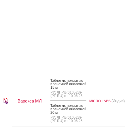
Таб­летки, пок­ры­тые
пле­ноч­ной обо­лоч­кой
15 мг
РУ: ЛП-№(010523)-
(РГ-RU) от 10.06.25
Варокса МЛ
(Индия)
MICRO LABS
Таб­летки, пок­ры­тые
пле­ноч­ной обо­лоч­кой
20 мг
РУ: ЛП-№(010523)-
(РГ-RU) от 10.06.25