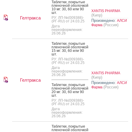
Таб­летки, пок­ры­тые
пле­ноч­ной обо­лоч­кой
10 мг: 30, 60 или 90
XANTIS PHARMA
шт.
(Кипр)
Гелтракса
РУ: ЛП-№(009388)-
Произведено:
АЛСИ
(РГ-RU) от 24.03.25
(Россия)
Фарма
Дата
переоформления:
26.06.26
Таб­летки, пок­ры­тые
пле­ноч­ной обо­лоч­кой
15 мг: 30, 60 или 90
шт.
РУ: ЛП-№(009388)-
(РГ-RU) от 24.03.25
Дата
переоформления:
XANTIS PHARMA
26.06.26
(Кипр)
Гелтракса
Произведено:
АЛСИ
Таб­летки, пок­ры­тые
(Россия)
Фарма
пле­ноч­ной обо­лоч­кой
20 мг: 30, 60 или 90
шт.
РУ: ЛП-№(009388)-
(РГ-RU) от 24.03.25
Дата
переоформления:
26.06.26
Таб­летки, пок­ры­тые
пле­ноч­ной обо­лоч­кой