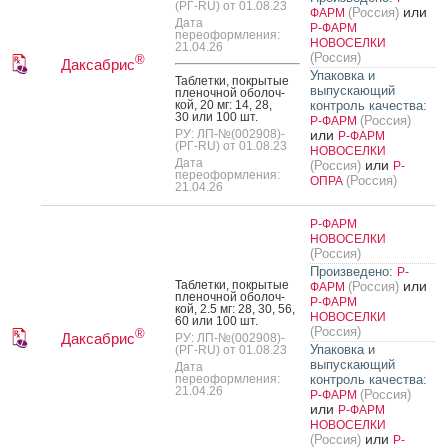
(РГ-RU) от 01.08.23
или
(Россия)
ФАРМ
Дата
Р-ФАРМ
переоформления:
НОВОСЕЛКИ
21.04.26
(Россия)
®
Даксабрис
Упаковка и
Таб­летки, пок­ры­тые
выпускающий
пле­ноч­ной обо­лоч­
кой, 20 мг: 14, 28,
контроль качества:
30 или 100 шт.
(Россия)
Р-ФАРМ
РУ: ЛП-№(002908)-
или
Р-ФАРМ
(РГ-RU) от 01.08.23
НОВОСЕЛКИ
Дата
или
(Россия)
Р-
переоформления:
(Россия)
ОПРА
21.04.26
Р-ФАРМ
НОВОСЕЛКИ
(Россия)
Произведено:
Р-
Таб­летки, пок­ры­тые
или
(Россия)
ФАРМ
пле­ноч­ной обо­лоч­
Р-ФАРМ
кой, 2.5 мг: 28, 30, 56,
НОВОСЕЛКИ
60 или 100 шт.
(Россия)
®
Даксабрис
РУ: ЛП-№(002908)-
Упаковка и
(РГ-RU) от 01.08.23
выпускающий
Дата
переоформления:
контроль качества:
21.04.26
(Россия)
Р-ФАРМ
или
Р-ФАРМ
НОВОСЕЛКИ
или
(Россия)
Р-