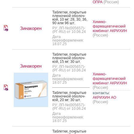
(Россия)
ОПРА
Таб­летки, пок­ры­тые
пле­ноч­ной обо­лоч­
кой, 10 мг: 28, 30, 36,
Химико-
90 или 96 шт.
фармацевтический
Зинакорен
РУ: ЛП-№(005657)-
комбинат АКРИХИН
(РГ-RU) от 10.06.24
(Россия)
Дата
переоформления:
18.07.25
Таб­летки, пок­ры­тые
пле­ноч­ной обо­лоч­
кой, 15 мг: 30 шт.
Зинакорен
РУ: ЛП-№(005657)-
(РГ-RU) от 10.06.24
Химико-
Дата
фармацевтический
переоформления:
18.07.25
комбинат АКРИХИН
(Россия)
Таб­летки, пок­ры­тые
контакты:
пле­ноч­ной обо­лоч­
АКРИХИН АО
кой, 20 мг: 30 шт.
(Россия)
РУ: ЛП-№(005657)-
(РГ-RU) от 10.06.24
Дата
переоформления:
18.07.25
Таб­летки, пок­ры­тые