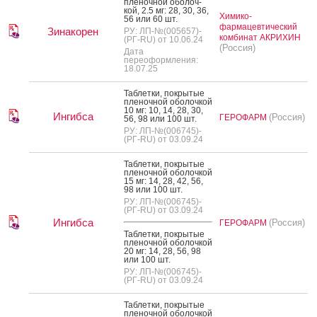
пле­ноч­ной обо­лоч­
кой, 2.5 мг: 28, 30, 36,
Химико-
56 или 60 шт.
фармацевтический
Зинакорен
РУ: ЛП-№(005657)-
комбинат АКРИХИН
(РГ-RU) от 10.06.24
(Россия)
Дата
переоформления:
18.07.25
Таб­летки, пок­ры­тые
пле­ноч­ной обо­лоч­кой
10 мг: 10, 14, 28, 30,
Ингибса
(Россия)
ГЕРОФАРМ
56, 98 или 100 шт.
РУ: ЛП-№(006745)-
(РГ-RU) от 03.09.24
Таб­летки, пок­ры­тые
пле­ноч­ной обо­лоч­кой
15 мг: 14, 28, 42, 56,
98 или 100 шт.
РУ: ЛП-№(006745)-
(РГ-RU) от 03.09.24
Ингибса
(Россия)
ГЕРОФАРМ
Таб­летки, пок­ры­тые
пле­ноч­ной обо­лоч­кой
20 мг: 14, 28, 56, 98
или 100 шт.
РУ: ЛП-№(006745)-
(РГ-RU) от 03.09.24
Таб­летки, пок­ры­тые
пле­ноч­ной обо­лоч­кой