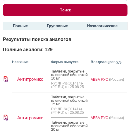
Полные
Групповые
Нозологические
Результаты поиска аналогов
Полные аналоги: 129
Название
Форма выпуска
Владелец рег. уд.
Таб­летки, пок­ры­тые
пле­ноч­ной обо­лоч­кой
10 мг
Антитромикс
(Россия)
АВВА РУС
РУ: ЛП-№(011414)-
(РГ-RU) от 25.08.25
Таб­летки, пок­ры­тые
пле­ноч­ной обо­лоч­кой
15 мг
РУ: ЛП-№(011414)-
(РГ-RU) от 25.08.25
Антитромикс
(Россия)
АВВА РУС
Таб­летки, пок­ры­тые
пле­ноч­ной обо­лоч­кой
20 мг