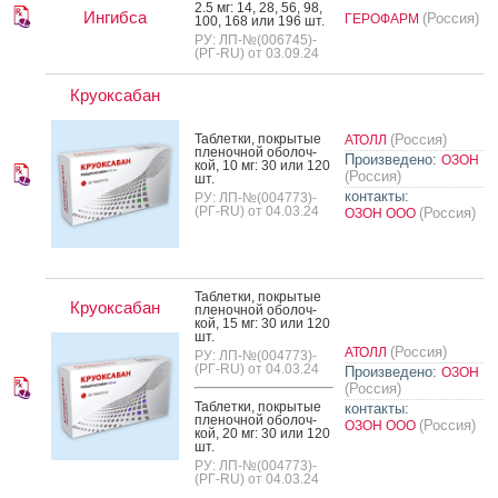
2.5 мг: 14, 28, 56, 98,
Ингибса
(Россия)
ГЕРОФАРМ
100, 168 или 196 шт.
РУ: ЛП-№(006745)-
(РГ-RU) от 03.09.24
Круоксабан
Таб­летки, пок­ры­тые
(Россия)
АТОЛЛ
пле­ноч­ной обо­лоч­
Произведено:
ОЗОН
кой, 10 мг: 30 или 120
(Россия)
шт.
контакты:
РУ: ЛП-№(004773)-
(РГ-RU) от 04.03.24
(Россия)
ОЗОН ООО
Таб­летки, пок­ры­тые
Круоксабан
пле­ноч­ной обо­лоч­
кой, 15 мг: 30 или 120
шт.
(Россия)
АТОЛЛ
РУ: ЛП-№(004773)-
(РГ-RU) от 04.03.24
Произведено:
ОЗОН
(Россия)
Таб­летки, пок­ры­тые
контакты:
пле­ноч­ной обо­лоч­
(Россия)
ОЗОН ООО
кой, 20 мг: 30 или 120
шт.
РУ: ЛП-№(004773)-
(РГ-RU) от 04.03.24