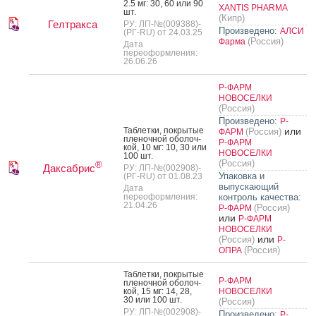
2.5 мг: 30, 60 или 90
XANTIS PHARMA
шт.
(Кипр)
Гелтракса
РУ: ЛП-№(009388)-
Произведено:
АЛСИ
(РГ-RU) от 24.03.25
(Россия)
Фарма
Дата
переоформления:
26.06.26
Р-ФАРМ
НОВОСЕЛКИ
(Россия)
Произведено:
Р-
Таб­летки, пок­ры­тые
или
(Россия)
ФАРМ
пле­ноч­ной обо­лоч­
Р-ФАРМ
кой, 10 мг: 10, 30 или
НОВОСЕЛКИ
100 шт.
(Россия)
®
Даксабрис
РУ: ЛП-№(002908)-
Упаковка и
(РГ-RU) от 01.08.23
выпускающий
Дата
переоформления:
контроль качества:
21.04.26
(Россия)
Р-ФАРМ
или
Р-ФАРМ
НОВОСЕЛКИ
или
(Россия)
Р-
(Россия)
ОПРА
Таб­летки, пок­ры­тые
Р-ФАРМ
пле­ноч­ной обо­лоч­
кой, 15 мг: 14, 28,
НОВОСЕЛКИ
30 или 100 шт.
(Россия)
РУ: ЛП-№(002908)-
Произведено:
Р-