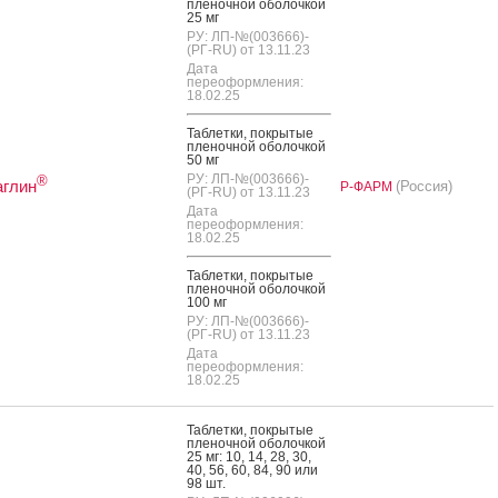
пле­ноч­ной обо­лоч­кой
25 мг
РУ: ЛП-№(003666)-
(РГ-RU) от 13.11.23
Дата
переоформления:
18.02.25
Таб­летки, пок­ры­тые
пле­ноч­ной обо­лоч­кой
50 мг
РУ: ЛП-№(003666)-
®
аглин
(Россия)
Р-ФАРМ
(РГ-RU) от 13.11.23
Дата
переоформления:
18.02.25
Таб­летки, пок­ры­тые
пле­ноч­ной обо­лоч­кой
100 мг
РУ: ЛП-№(003666)-
(РГ-RU) от 13.11.23
Дата
переоформления:
18.02.25
Таб­летки, пок­ры­тые
пле­ноч­ной обо­лоч­кой
25 мг: 10, 14, 28, 30,
40, 56, 60, 84, 90 или
98 шт.