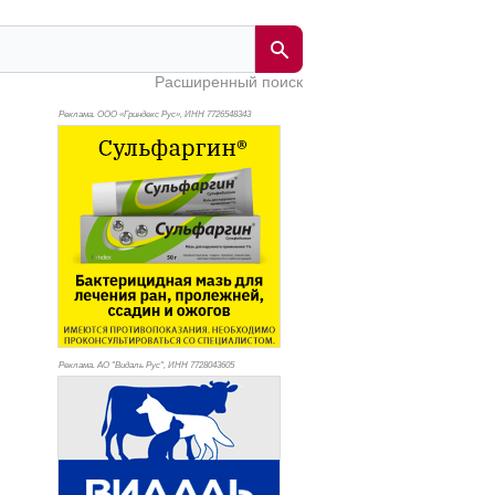
Расширенный поиск
Реклама. ООО «Гриндекс Рус», ИНН 772
6548343
Реклама. АО "Видаль Рус", ИНН 772
8043605