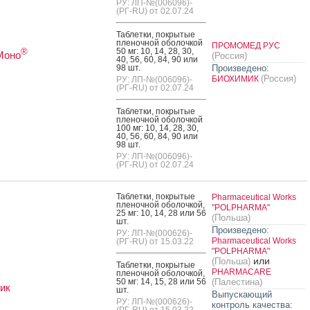
РУ: ЛП-№(006096)-
(РГ-RU) от 02.07.24
Таб­летки, пок­ры­тые
пле­ноч­ной обо­лоч­кой
ПРОМОМЕД РУС
50 мг: 10, 14, 28, 30,
®
Моно
(Россия)
40, 56, 60, 84, 90 или
98 шт.
Произведено:
(Россия)
БИОХИМИК
РУ: ЛП-№(006096)-
(РГ-RU) от 02.07.24
Таб­летки, пок­ры­тые
пле­ноч­ной обо­лоч­кой
100 мг: 10, 14, 28, 30,
40, 56, 60, 84, 90 или
98 шт.
РУ: ЛП-№(006096)-
(РГ-RU) от 02.07.24
Таб­летки, пок­ры­тые
Pharmaceutical Works
пле­ноч­ной обо­лоч­кой,
"POLPHARMA"
25 мг: 10, 14, 28 или 56
(Польша)
шт.
Произведено:
РУ: ЛП-№(000626)-
Pharmaceutical Works
(РГ-RU) от 15.03.22
"POLPHARMA"
или
(Польша)
Таб­летки, пок­ры­тые
PHARMACARE
пле­ноч­ной обо­лоч­кой,
50 мг: 14, 15, 28 или 56
(Палестина)
ик
шт.
Выпускающий
РУ: ЛП-№(000626)-
контроль качества:
(РГ-RU) от 15.03.22