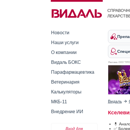
СПРАВОЧН
ЛЕКАРСТВ
Новости
Препа
Наши услуги
Специ
О компании
Видаль БОКС
Реклама. ООО "ПР
Парафармацевтика
Ветеринария
Калькуляторы
Видаль
МКБ-11
Внедрение ИИ
Кселеви
💊 Анал
Вход для
✅ Более