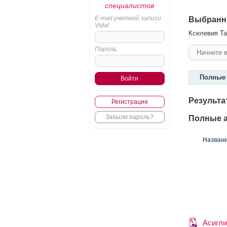
специалистов
E-mail учетной записи
Выбранн
Vidal:
Кселевия Та
Пароль:
Полные 
Результа
Регистрация
Забыли пароль?
Полные а
Назван
Асигли