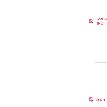
Селги
ПРО
Сиглет