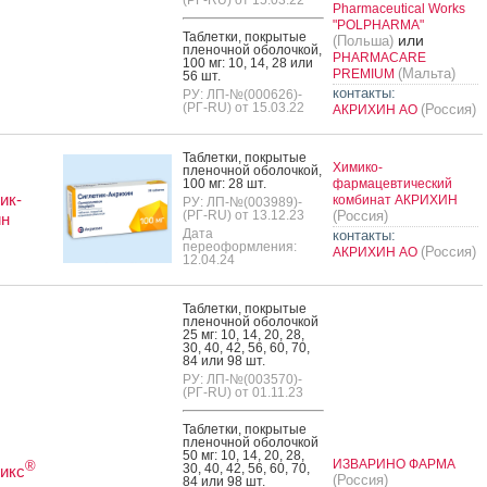
Pharmaceutical Works
"POLPHARMA"
Таб­летки, пок­ры­тые
или
(Польша)
пле­ноч­ной обо­лоч­кой,
PHARMACARE
100 мг: 10, 14, 28 или
(Мальта)
PREMIUM
56 шт.
контакты:
РУ: ЛП-№(000626)-
(РГ-RU) от 15.03.22
(Россия)
АКРИХИН АО
Таб­летки, пок­ры­тые
Химико-
пле­ноч­ной обо­лоч­кой,
100 мг: 28 шт.
фармацевтический
ик-
комбинат АКРИХИН
РУ: ЛП-№(003989)-
(РГ-RU) от 13.12.23
(Россия)
ин
Дата
контакты:
переоформления:
(Россия)
АКРИХИН АО
12.04.24
Таб­летки, пок­ры­тые
пле­ноч­ной обо­лоч­кой
25 мг: 10, 14, 20, 28,
30, 40, 42, 56, 60, 70,
84 или 98 шт.
РУ: ЛП-№(003570)-
(РГ-RU) от 01.11.23
Таб­летки, пок­ры­тые
пле­ноч­ной обо­лоч­кой
50 мг: 10, 14, 20, 28,
ИЗВАРИНО ФАРМА
®
30, 40, 42, 56, 60, 70,
икс
(Россия)
84 или 98 шт.