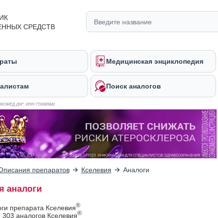
ИК
ЕННЫХ СРЕДСТВ
раты
Медицинская энциклопедия
алистам
Поиск аналогов
ОМОМЕД ДМ", ИНН 772
4365841
Описания препаратов
Кселевия
Аналоги
я аналоги
®
оги препарата Кселевия
®
 303 аналогов Кселевия