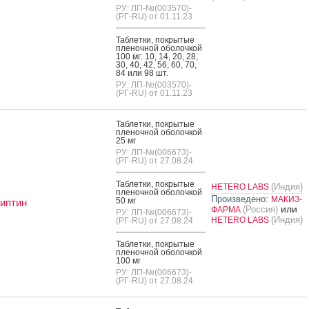
РУ: ЛП-№(003570)-
(РГ-RU) от 01.11.23
Таб­летки, пок­ры­тые
пле­ноч­ной обо­лоч­кой
100 мг: 10, 14, 20, 28,
30, 40, 42, 56, 60, 70,
84 или 98 шт.
РУ: ЛП-№(003570)-
(РГ-RU) от 01.11.23
Таб­летки, пок­ры­тые
пле­ноч­ной обо­лоч­кой
25 мг
РУ: ЛП-№(006673)-
(РГ-RU) от 27.08.24
Таб­летки, пок­ры­тые
(Индия)
HETERO LABS
пле­ноч­ной обо­лоч­кой
Произведено:
МАКИЗ-
50 мг
иптин
или
(Россия)
ФАРМА
РУ: ЛП-№(006673)-
(Индия)
HETERO LABS
(РГ-RU) от 27.08.24
Таб­летки, пок­ры­тые
пле­ноч­ной обо­лоч­кой
100 мг
РУ: ЛП-№(006673)-
(РГ-RU) от 27.08.24