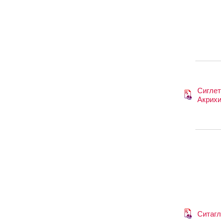
Сиглет
Акрих
Ситагл