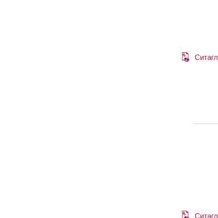
Ситагл
Ситагл