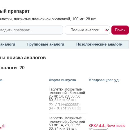
ый препарат
блетки, покрытые пленочной оболочкой, 100 мг: 28 шт.
аналоги
Групповые аналоги
Нозологические аналоги
ты поиска аналогов
налоги: 20
ие
Форма выпуска
Владелец рег. уд.
Таб­летки, пок­ры­тые
пле­ноч­ной обо­лоч­кой
25 мг: 14, 28, 30, 56,
60, 84 или 98 шт.
РУ: ЛП-№(000655)-
(РГ-RU) от 29.03.22
Таб­летки, пок­ры­тые
пле­ноч­ной обо­лоч­кой
50 мг: 14, 28, 30, 56,
KRKA d.d., Novo mesto
®
я
60, 84 или 98 шт.
(Словения)