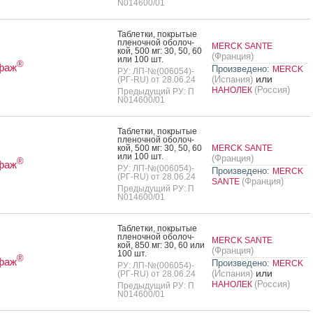
N014600/01
Таб­летки, пок­ры­тые
пле­ноч­ной обо­лоч­
MERCK SANTE
кой, 500 мг: 30, 50, 60
(Франция)
или 100 шт.
®
фаж
Произведено:
MERCK
РУ: ЛП-№(006054)-
или
(Испания)
(РГ-RU) от 28.06.24
(Россия)
НАНОЛЕК
Предыдущий РУ: П
N014600/01
Таб­летки, пок­ры­тые
пле­ноч­ной обо­лоч­
кой, 500 мг: 30, 50, 60
MERCK SANTE
или 100 шт.
(Франция)
®
фаж
РУ: ЛП-№(006054)-
Произведено:
MERCK
(РГ-RU) от 28.06.24
(Франция)
SANTE
Предыдущий РУ: П
N014600/01
Таб­летки, пок­ры­тые
пле­ноч­ной обо­лоч­
MERCK SANTE
кой, 850 мг: 30, 60 или
(Франция)
100 шт.
®
фаж
Произведено:
MERCK
РУ: ЛП-№(006054)-
или
(Испания)
(РГ-RU) от 28.06.24
(Россия)
НАНОЛЕК
Предыдущий РУ: П
N014600/01