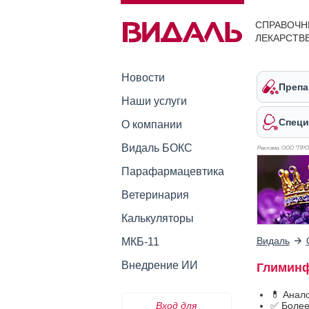
СПРАВОЧН
ЛЕКАРСТВ
Новости
Препа
Наши услуги
Специ
О компании
Видаль БОКС
Реклама. ООО "ПР
Парафармацевтика
Ветеринария
Калькуляторы
Видаль
МКБ-11
Внедрение ИИ
Глиминф
💊 Анал
Вход для
✅ Более