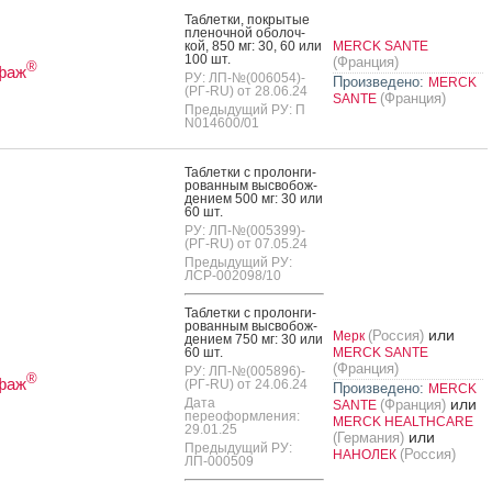
Таб­летки, пок­ры­тые
пле­ноч­ной обо­лоч­
кой, 850 мг: 30, 60 или
MERCK SANTE
100 шт.
(Франция)
®
фаж
РУ: ЛП-№(006054)-
Произведено:
MERCK
(РГ-RU) от 28.06.24
(Франция)
SANTE
Предыдущий РУ: П
N014600/01
Таб­летки с про­лон­ги­
рован­ным выс­во­бож­
де­ни­ем 500 мг: 30 или
60 шт.
РУ: ЛП-№(005399)-
(РГ-RU) от 07.05.24
Предыдущий РУ:
ЛСР-002098/10
Таб­летки с про­лон­ги­
рован­ным выс­во­бож­
или
(Россия)
Мерк
де­ни­ем 750 мг: 30 или
60 шт.
MERCK SANTE
(Франция)
РУ: ЛП-№(005896)-
®
фаж
(РГ-RU) от 24.06.24
Произведено:
MERCK
Дата
или
(Франция)
SANTE
переоформления:
MERCK HEALTHCARE
29.01.25
или
(Германия)
Предыдущий РУ:
(Россия)
НАНОЛЕК
ЛП-000509