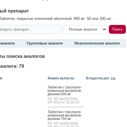
ый препарат
аблетки, покрытые пленочной оболочкой, 850 мг: 50 или 100 шт.
аналоги
Групповые аналоги
Нозологические аналоги
ты поиска аналогов
налоги: 79
ие
Форма выпуска
Владелец рег. уд.
Таб­летки с про­лон­ги­
рован­ным выс­во­бож­
де­ни­ем 500 мг
РУ: ЛП-№(007049)-
(РГ-RU) от 30.09.24
Таб­летки с про­лон­ги­
рован­ным выс­во­бож­
де­ни­ем 750 мг
РУ: ЛП-№(007049)-
(РГ-RU) от 30.09.24