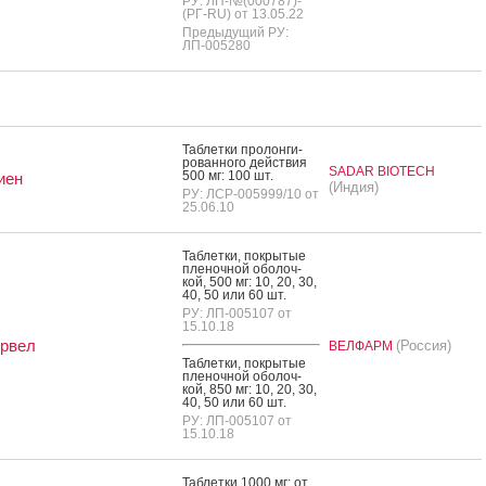
РУ: ЛП-№(000787)-
(РГ-RU) от 13.05.22
Предыдущий РУ:
ЛП-005280
Таб­летки про­лон­ги­
рован­но­го дей­ствия
SADAR BIOTECH
500 мг: 100 шт.
иен
(Индия)
РУ: ЛСР-005999/10 от
25.06.10
Таб­летки, пок­ры­тые
пле­ноч­ной обо­лоч­
кой, 500 мг: 10, 20, 30,
40, 50 или 60 шт.
РУ: ЛП-005107 от
15.10.18
рвел
(Россия)
ВЕЛФАРМ
Таб­летки, пок­ры­тые
пле­ноч­ной обо­лоч­
кой, 850 мг: 10, 20, 30,
40, 50 или 60 шт.
РУ: ЛП-005107 от
15.10.18
Таб­летки 1000 мг: от