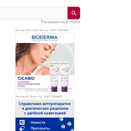
Расширенный поиск
Реклама. ООО «НАОС Восток», ИНН 772
0394094
Реклама. АО "Видаль Рус", ИНН 772
8043605