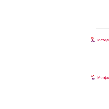
Метад
Метфо