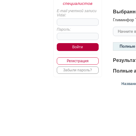
специалистов
E-mail учетной записи
Выбранн
Vidal:
Глиминфор Т
Пароль:
Полные 
Результа
Регистрация
Забыли пароль?
Полные а
Назван