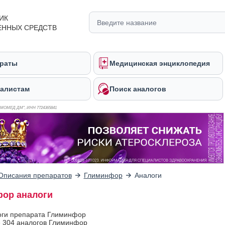
ИК
ЕННЫХ СРЕДСТВ
раты
Медицинская энциклопедия
алистам
Поиск аналогов
ОМОМЕД ДМ", ИНН 772
4365841
Описания препаратов
Глиминфор
Аналоги
ор аналоги
оги препарата Глиминфор
 304 аналогов Глиминфор