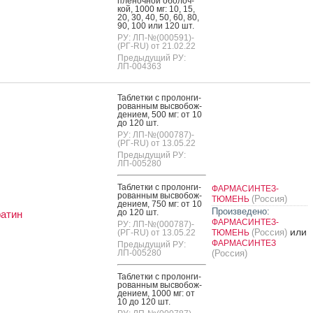
пле­ноч­ной обо­лоч­
кой, 1000 мг: 10, 15,
20, 30, 40, 50, 60, 80,
90, 100 или 120 шт.
РУ: ЛП-№(000591)-
(РГ-RU) от 21.02.22
Предыдущий РУ:
ЛП-004363
Таб­летки с про­лон­ги­
рован­ным выс­во­бож­
де­ни­ем, 500 мг: от 10
до 120 шт.
РУ: ЛП-№(000787)-
(РГ-RU) от 13.05.22
Предыдущий РУ:
ЛП-005280
Таб­летки с про­лон­ги­
ФАРМАСИНТЕЗ-
рован­ным выс­во­бож­
(Россия)
ТЮМЕНЬ
де­ни­ем, 750 мг: от 10
Произведено:
до 120 шт.
атин
ФАРМАСИНТЕЗ-
РУ: ЛП-№(000787)-
или
(Россия)
(РГ-RU) от 13.05.22
ТЮМЕНЬ
ФАРМАСИНТЕЗ
Предыдущий РУ:
ЛП-005280
(Россия)
Таб­летки с про­лон­ги­
рован­ным выс­во­бож­
де­ни­ем, 1000 мг: от
10 до 120 шт.