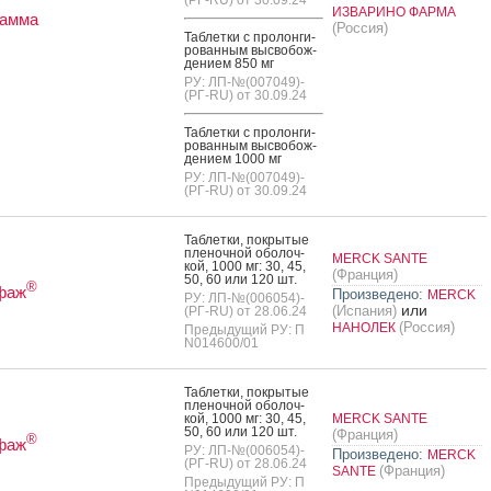
ИЗВАРИНО ФАРМА
гамма
(Россия)
Таб­летки с про­лон­ги­
рован­ным выс­во­бож­
де­ни­ем 850 мг
РУ: ЛП-№(007049)-
(РГ-RU) от 30.09.24
Таб­летки с про­лон­ги­
рован­ным выс­во­бож­
де­ни­ем 1000 мг
РУ: ЛП-№(007049)-
(РГ-RU) от 30.09.24
Таб­летки, пок­ры­тые
пле­ноч­ной обо­лоч­
MERCK SANTE
кой, 1000 мг: 30, 45,
(Франция)
50, 60 или 120 шт.
®
фаж
Произведено:
MERCK
РУ: ЛП-№(006054)-
или
(Испания)
(РГ-RU) от 28.06.24
(Россия)
НАНОЛЕК
Предыдущий РУ: П
N014600/01
Таб­летки, пок­ры­тые
пле­ноч­ной обо­лоч­
кой, 1000 мг: 30, 45,
MERCK SANTE
50, 60 или 120 шт.
(Франция)
®
фаж
РУ: ЛП-№(006054)-
Произведено:
MERCK
(РГ-RU) от 28.06.24
(Франция)
SANTE
Предыдущий РУ: П