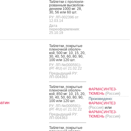
Таб­летки с про­лон­ги­
рован­ным выс­во­бож­
де­ни­ем 1000 мг: 28,
30, 56 или 60 шт.
РУ: ЛП-002396 от
12.03.14
Дата
переоформления:
25.10.19
Таб­летки, пок­ры­тые
пле­ноч­ной обо­лоч­
кой, 500 мг: 10, 15, 20,
30, 40, 50, 60, 80, 90,
100 или 120 шт.
РУ: ЛП-№(000591)-
(РГ-RU) от 21.02.22
Предыдущий РУ:
ЛП-004363
Таб­летки, пок­ры­тые
ФАРМАСИНТЕЗ-
пле­ноч­ной обо­лоч­
(Россия)
ТЮМЕНЬ
кой, 850 мг: 10, 15, 20,
30, 40, 50, 60, 80, 90,
Произведено:
100 или 120 шт.
атин
ФАРМАСИНТЕЗ
РУ: ЛП-№(000591)-
или
(Россия)
(РГ-RU) от 21.02.22
ФАРМАСИНТЕЗ-
Предыдущий РУ:
(Россия)
ТЮМЕНЬ
ЛП-004363
Таб­летки, пок­ры­тые