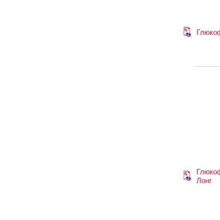
Глюко
Глюко
Лонг