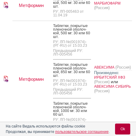
кой, 500 мг: 30 или 60
МАРБИОФАРМ
Метформин
шт.
(Россия)
РУ: ЛП-005463 от
11.04.19
Таб­летки, пок­ры­тые
пле­ноч­ной обо­лоч­
кой, 500 мг: 30 или 60
шт.
РУ: ЛП-№(001974)-
(РГ-RU) от 15.03.23
Предыдущий РУ:
ЛП-005456
Таб­летки, пок­ры­тые
(Россия)
АВЕКСИМА
пле­ноч­ной обо­лоч­
кой, 850 мг: 30 или 60
Произведено:
шт.
ИРБИТСКИЙ ХФЗ
Метформин
РУ: ЛП-№(001974)-
или
(Россия)
(РГ-RU) от 15.03.23
АВЕКСИМА СИБИРЬ
Предыдущий РУ:
(Россия)
ЛП-005456
Таб­летки, пок­ры­тые
пле­ноч­ной обо­лоч­
кой, 1000 мг: 30 или
60 шт.
РУ: ЛП-№(001974)-
(РГ-RU) от 15.03.23
На сайте Видаль используются файлы cookie
Предыдущий РУ:
Ok
Продолжая, вы принимаете
пользовательское соглашение
.
ЛП-005456