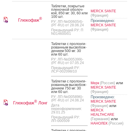
Таб­летки, пок­ры­тые
пле­ноч­ной обо­лоч­
MERCK SANTE
кой, 850 мг: 30, 60 или
(Франция)
100 шт.
®
Глюкофаж
Произведено:
РУ: ЛП-№(006054)-
(РГ-RU) от 28.06.24
MERCK SANTE
(Франция)
Предыдущий РУ: П
N014600/01
Таб­летки с про­лон­ги­
рован­ным выс­во­бож­
де­ни­ем 500 мг: 30
или 60 шт.
РУ: ЛП-№(005399)-
(РГ-RU) от 07.05.24
Предыдущий РУ:
ЛСР-002098/10
Таб­летки с про­лон­ги­
или
(Россия)
Мерк
рован­ным выс­во­бож­
MERCK SANTE
де­ни­ем 750 мг: 30
(Франция)
или 60 шт.
РУ: ЛП-№(005896)-
Произведено:
(РГ-RU) от 24.06.24
®
MERCK SANTE
Глюкофаж
Лонг
Дата
или
(Франция)
переоформления:
MERCK
29.01.25
HEALTHCARE
Предыдущий РУ:
или
(Германия)
ЛП-000509
(Россия)
НАНОЛЕК
Таб­летки с про­лон­ги­