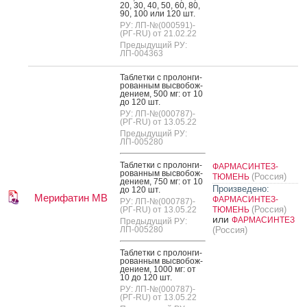
20, 30, 40, 50, 60, 80,
90, 100 или 120 шт.
РУ: ЛП-№(000591)-
(РГ-RU) от 21.02.22
Предыдущий РУ:
ЛП-004363
Таб­летки с про­лон­ги­
рован­ным выс­во­бож­
де­ни­ем, 500 мг: от 10
до 120 шт.
РУ: ЛП-№(000787)-
(РГ-RU) от 13.05.22
Предыдущий РУ:
ЛП-005280
Таб­летки с про­лон­ги­
ФАРМАСИНТЕЗ-
рован­ным выс­во­бож­
(Россия)
ТЮМЕНЬ
де­ни­ем, 750 мг: от 10
Произведено:
до 120 шт.
Мерифатин МВ
ФАРМАСИНТЕЗ-
РУ: ЛП-№(000787)-
(Россия)
(РГ-RU) от 13.05.22
ТЮМЕНЬ
или
ФАРМАСИНТЕЗ
Предыдущий РУ:
ЛП-005280
(Россия)
Таб­летки с про­лон­ги­
рован­ным выс­во­бож­
де­ни­ем, 1000 мг: от
10 до 120 шт.
РУ: ЛП-№(000787)-
(РГ-RU) от 13.05.22