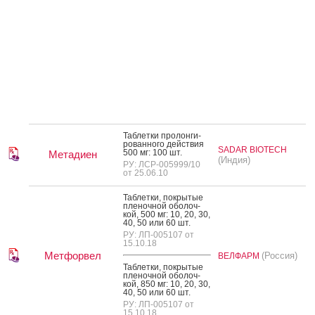
Таб­летки про­лон­ги­
рован­но­го дей­ствия
SADAR BIOTECH
500 мг: 100 шт.
Метадиен
(Индия)
РУ: ЛСР-005999/10
от 25.06.10
Таб­летки, пок­ры­тые
пле­ноч­ной обо­лоч­
кой, 500 мг: 10, 20, 30,
40, 50 или 60 шт.
РУ: ЛП-005107 от
15.10.18
Метфорвел
(Россия)
ВЕЛФАРМ
Таб­летки, пок­ры­тые
пле­ноч­ной обо­лоч­
кой, 850 мг: 10, 20, 30,
40, 50 или 60 шт.
РУ: ЛП-005107 от
15.10.18