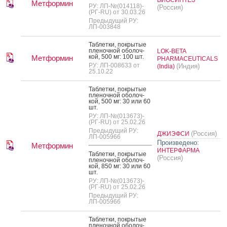
Метформин
РУ: ЛП-№(014118)-
(Россия)
(РГ-RU) от 30.03.26
Предыдущий РУ:
ЛП-003848
Таб­летки, пок­ры­тые
пле­ноч­ной обо­лоч­
LOK-BETA
кой, 500 мг: 100 шт.
Метформин
PHARMACEUTICALS
РУ: ЛП-008633 от
(Индия)
(India)
25.10.22
Таб­летки, пок­ры­тые
пле­ноч­ной обо­лоч­
кой, 500 мг: 30 или 60
шт.
РУ: ЛП-№(013673)-
(РГ-RU) от 25.02.26
Предыдущий РУ:
(Россия)
ДЖИЭФСИ
ЛП-005966
Произведено:
Метформин
ИНТЕРФАРМА
Таб­летки, пок­ры­тые
(Россия)
пле­ноч­ной обо­лоч­
кой, 850 мг: 30 или 60
шт.
РУ: ЛП-№(013673)-
(РГ-RU) от 25.02.26
Предыдущий РУ:
ЛП-005966
Таб­летки, пок­ры­тые
пле­ноч­ной обо­лоч­