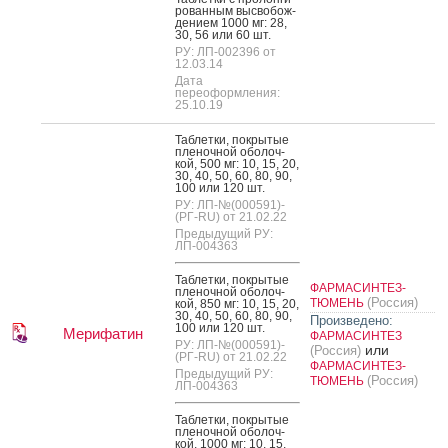
рован­ным выс­во­бож­
де­ни­ем 1000 мг: 28,
30, 56 или 60 шт.
РУ: ЛП-002396 от
12.03.14
Дата
переоформления:
25.10.19
Таб­летки, пок­ры­тые
пле­ноч­ной обо­лоч­
кой, 500 мг: 10, 15, 20,
30, 40, 50, 60, 80, 90,
100 или 120 шт.
РУ: ЛП-№(000591)-
(РГ-RU) от 21.02.22
Предыдущий РУ:
ЛП-004363
Таб­летки, пок­ры­тые
ФАРМАСИНТЕЗ-
пле­ноч­ной обо­лоч­
(Россия)
ТЮМЕНЬ
кой, 850 мг: 10, 15, 20,
30, 40, 50, 60, 80, 90,
Произведено:
100 или 120 шт.
Мерифатин
ФАРМАСИНТЕЗ
РУ: ЛП-№(000591)-
или
(Россия)
(РГ-RU) от 21.02.22
ФАРМАСИНТЕЗ-
Предыдущий РУ:
(Россия)
ТЮМЕНЬ
ЛП-004363
Таб­летки, пок­ры­тые
пле­ноч­ной обо­лоч­
кой, 1000 мг: 10, 15,