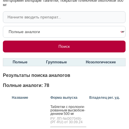
Метформин Велфарм Таблетки, покрытые пленочной оболочкой 500
мг
Полные
Групповые
Нозологические
Результаты поиска аналогов
Полные аналоги: 78
Название
Форма выпуска
Владелец рег. уд.
Таб­летки с про­лон­ги­
рован­ным выс­во­бож­
де­ни­ем 500 мг
РУ: ЛП-№(007049)-
(РГ-RU) от 30.09.24