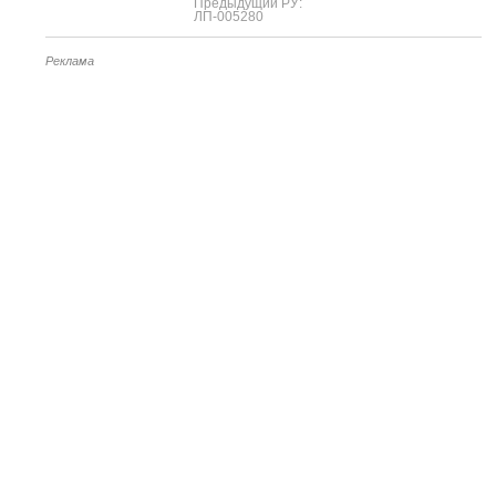
Предыдущий РУ:
ЛП-005280
Реклама