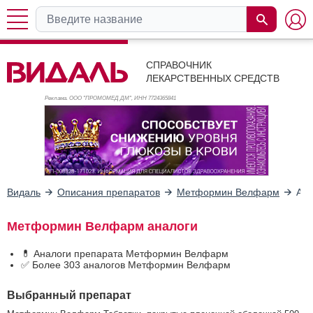
СПРАВОЧНИК
ЛЕКАРСТВЕННЫХ СРЕДСТВ
Реклама. ООО "ПРОМОМЕД ДМ", ИНН 772
4365841
Видаль
Описания препаратов
Метформин Велфарм
Ана
Метформин Велфарм аналоги
💊 Аналоги препарата Метформин Велфарм
✅ Более 303 аналогов Метформин Велфарм
Выбранный препарат