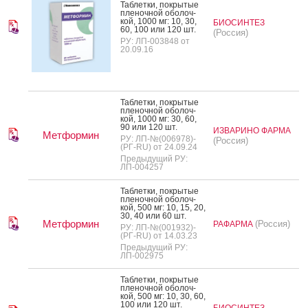
Таб­летки, пок­ры­тые
пле­ноч­ной обо­лоч­
кой, 1000 мг: 10, 30,
БИОСИНТЕЗ
60, 100 или 120 шт.
(Россия)
РУ: ЛП-003848 от
20.09.16
Таб­летки, пок­ры­тые
пле­ноч­ной обо­лоч­
кой, 1000 мг: 30, 60,
90 или 120 шт.
ИЗВАРИНО ФАРМА
Метформин
РУ: ЛП-№(006978)-
(Россия)
(РГ-RU) от 24.09.24
Предыдущий РУ:
ЛП-004257
Таб­летки, пок­ры­тые
пле­ноч­ной обо­лоч­
кой, 500 мг: 10, 15, 20,
30, 40 или 60 шт.
Метформин
(Россия)
РАФАРМА
РУ: ЛП-№(001932)-
(РГ-RU) от 14.03.23
Предыдущий РУ:
ЛП-002975
Таб­летки, пок­ры­тые
пле­ноч­ной обо­лоч­
кой, 500 мг: 10, 30, 60,
100 или 120 шт.
БИОСИНТЕЗ