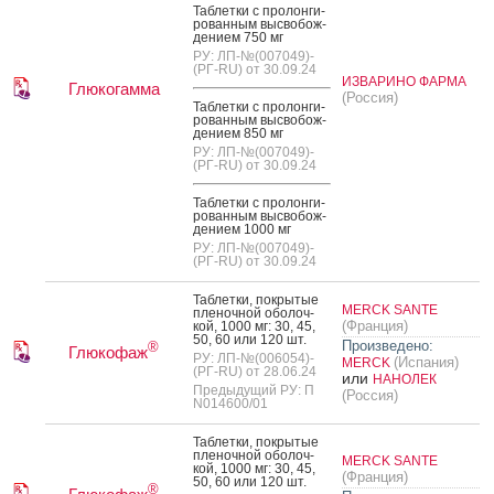
Таб­летки с про­лон­ги­
рован­ным выс­во­бож­
де­ни­ем 750 мг
РУ: ЛП-№(007049)-
(РГ-RU) от 30.09.24
ИЗВАРИНО ФАРМА
Глюкогамма
(Россия)
Таб­летки с про­лон­ги­
рован­ным выс­во­бож­
де­ни­ем 850 мг
РУ: ЛП-№(007049)-
(РГ-RU) от 30.09.24
Таб­летки с про­лон­ги­
рован­ным выс­во­бож­
де­ни­ем 1000 мг
РУ: ЛП-№(007049)-
(РГ-RU) от 30.09.24
Таб­летки, пок­ры­тые
MERCK SANTE
пле­ноч­ной обо­лоч­
(Франция)
кой, 1000 мг: 30, 45,
50, 60 или 120 шт.
Произведено:
®
Глюкофаж
РУ: ЛП-№(006054)-
(Испания)
MERCK
(РГ-RU) от 28.06.24
или
НАНОЛЕК
Предыдущий РУ: П
(Россия)
N014600/01
Таб­летки, пок­ры­тые
пле­ноч­ной обо­лоч­
MERCK SANTE
кой, 1000 мг: 30, 45,
(Франция)
50, 60 или 120 шт.
®