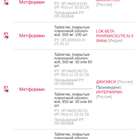
Метформин
РУ: ЛП-№(014118)-
(Россия)
(РГ-RU) от 30.03.26
Предыдущий РУ:
ЛП-003848
Таб­летки, пок­ры­тые
пле­ноч­ной обо­лоч­
LOK-BETA
кой, 500 мг: 100 шт.
Метформин
PHARMACEUTICALS
РУ: ЛП-008633 от
(Индия)
(India)
25.10.22
Таб­летки, пок­ры­тые
пле­ноч­ной обо­лоч­
кой, 500 мг: 30 или 60
шт.
РУ: ЛП-№(013673)-
(РГ-RU) от 25.02.26
Предыдущий РУ:
(Россия)
ДЖИЭФСИ
ЛП-005966
Произведено:
Метформин
ИНТЕРФАРМА
Таб­летки, пок­ры­тые
(Россия)
пле­ноч­ной обо­лоч­
кой, 850 мг: 30 или 60
шт.
РУ: ЛП-№(013673)-
(РГ-RU) от 25.02.26
Предыдущий РУ:
ЛП-005966
Таб­летки, пок­ры­тые
пле­ноч­ной обо­лоч­