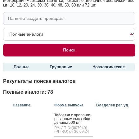
Метформин Авексима Таблетки, покрытые пленочной оболочкой, 500
мг: 10, 12, 20, 24, 30, 36, 40, 48, 50, 60 или 72 шт.
Полные
Групповые
Нозологические
Результаты поиска аналогов
Полные аналоги: 78
Название
Форма выпуска
Владелец рег. уд.
Таб­летки с про­лон­ги­
рован­ным выс­во­бож­
де­ни­ем 500 мг
РУ: ЛП-№(007049)-
(РГ-RU) от 30.09.24