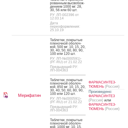
рован­ным выс­во­бож­
де­ни­ем 1000 мг: 28,
30, 56 или 60 шт.
РУ: ЛП-002396 от
12.03.14
Дата
переоформления:
25.10.19
Таб­летки, пок­ры­тые
пле­ноч­ной обо­лоч­
кой, 500 мг: 10, 15, 20,
30, 40, 50, 60, 80, 90,
100 или 120 шт.
РУ: ЛП-№(000591)-
(РГ-RU) от 21.02.22
Предыдущий РУ:
ЛП-004363
Таб­летки, пок­ры­тые
ФАРМАСИНТЕЗ-
пле­ноч­ной обо­лоч­
(Россия)
ТЮМЕНЬ
кой, 850 мг: 10, 15, 20,
30, 40, 50, 60, 80, 90,
Произведено:
100 или 120 шт.
Мерифатин
ФАРМАСИНТЕЗ
РУ: ЛП-№(000591)-
или
(Россия)
(РГ-RU) от 21.02.22
ФАРМАСИНТЕЗ-
Предыдущий РУ:
(Россия)
ТЮМЕНЬ
ЛП-004363
Таб­летки, пок­ры­тые
пле­ноч­ной обо­лоч­
кой, 1000 мг: 10, 15,