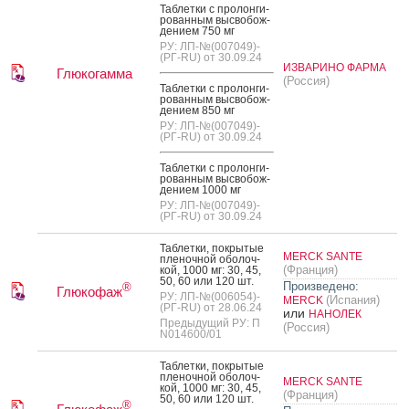
Таб­летки с про­лон­ги­
рован­ным выс­во­бож­
де­ни­ем 750 мг
РУ: ЛП-№(007049)-
(РГ-RU) от 30.09.24
ИЗВАРИНО ФАРМА
Глюкогамма
(Россия)
Таб­летки с про­лон­ги­
рован­ным выс­во­бож­
де­ни­ем 850 мг
РУ: ЛП-№(007049)-
(РГ-RU) от 30.09.24
Таб­летки с про­лон­ги­
рован­ным выс­во­бож­
де­ни­ем 1000 мг
РУ: ЛП-№(007049)-
(РГ-RU) от 30.09.24
Таб­летки, пок­ры­тые
MERCK SANTE
пле­ноч­ной обо­лоч­
(Франция)
кой, 1000 мг: 30, 45,
50, 60 или 120 шт.
Произведено:
®
Глюкофаж
РУ: ЛП-№(006054)-
(Испания)
MERCK
(РГ-RU) от 28.06.24
или
НАНОЛЕК
Предыдущий РУ: П
(Россия)
N014600/01
Таб­летки, пок­ры­тые
пле­ноч­ной обо­лоч­
MERCK SANTE
кой, 1000 мг: 30, 45,
(Франция)
50, 60 или 120 шт.
®