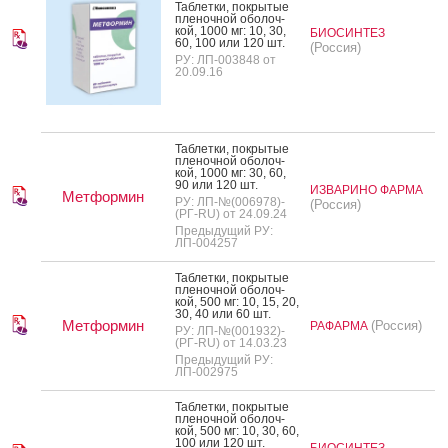
Таб­летки, пок­ры­тые
пле­ноч­ной обо­лоч­
кой, 1000 мг: 10, 30,
БИОСИНТЕЗ
60, 100 или 120 шт.
(Россия)
РУ: ЛП-003848 от
20.09.16
Таб­летки, пок­ры­тые
пле­ноч­ной обо­лоч­
кой, 1000 мг: 30, 60,
90 или 120 шт.
ИЗВАРИНО ФАРМА
Метформин
РУ: ЛП-№(006978)-
(Россия)
(РГ-RU) от 24.09.24
Предыдущий РУ:
ЛП-004257
Таб­летки, пок­ры­тые
пле­ноч­ной обо­лоч­
кой, 500 мг: 10, 15, 20,
30, 40 или 60 шт.
Метформин
(Россия)
РАФАРМА
РУ: ЛП-№(001932)-
(РГ-RU) от 14.03.23
Предыдущий РУ:
ЛП-002975
Таб­летки, пок­ры­тые
пле­ноч­ной обо­лоч­
кой, 500 мг: 10, 30, 60,
100 или 120 шт.
БИОСИНТЕЗ