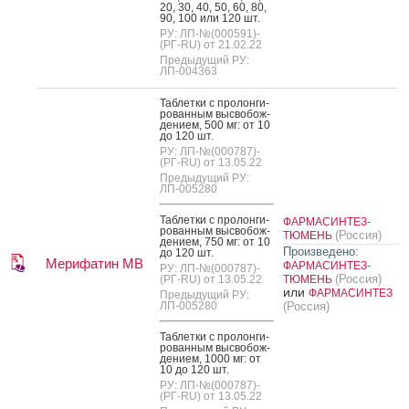
20, 30, 40, 50, 60, 80,
90, 100 или 120 шт.
РУ: ЛП-№(000591)-
(РГ-RU) от 21.02.22
Предыдущий РУ:
ЛП-004363
Таб­летки с про­лон­ги­
рован­ным выс­во­бож­
де­ни­ем, 500 мг: от 10
до 120 шт.
РУ: ЛП-№(000787)-
(РГ-RU) от 13.05.22
Предыдущий РУ:
ЛП-005280
Таб­летки с про­лон­ги­
ФАРМАСИНТЕЗ-
рован­ным выс­во­бож­
(Россия)
ТЮМЕНЬ
де­ни­ем, 750 мг: от 10
Произведено:
до 120 шт.
Мерифатин МВ
ФАРМАСИНТЕЗ-
РУ: ЛП-№(000787)-
(Россия)
(РГ-RU) от 13.05.22
ТЮМЕНЬ
или
ФАРМАСИНТЕЗ
Предыдущий РУ:
ЛП-005280
(Россия)
Таб­летки с про­лон­ги­
рован­ным выс­во­бож­
де­ни­ем, 1000 мг: от
10 до 120 шт.
РУ: ЛП-№(000787)-
(РГ-RU) от 13.05.22