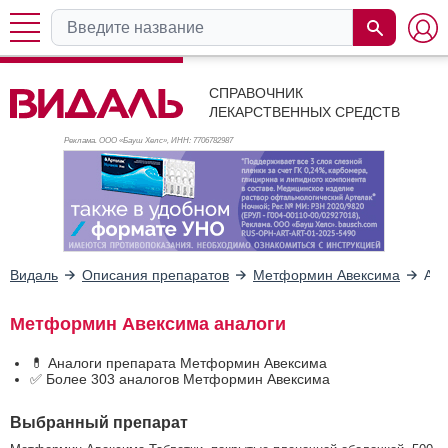
СПРАВОЧНИК
ЛЕКАРСТВЕННЫХ СРЕДСТВ
Реклама. ООО «Бауш Хелс», ИНН: 770
6782987
Видаль
Описания препаратов
Метформин Авексима
Ана
Метформин Авексима аналоги
💊 Аналоги препарата Метформин Авексима
✅ Более 303 аналогов Метформин Авексима
Выбранный препарат