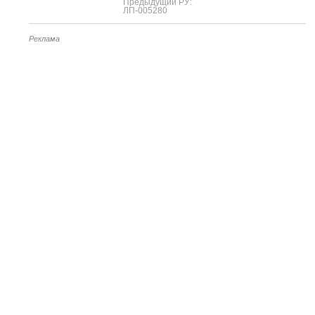
Предыдущий РУ:
ЛП-005280
Реклама