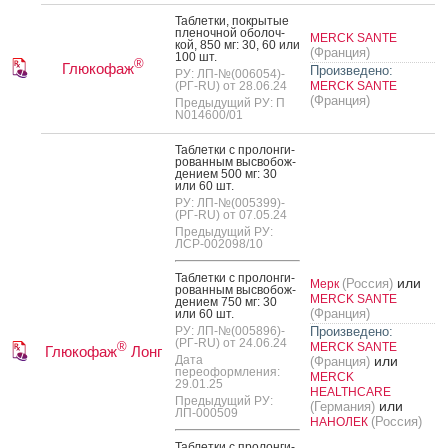
Таб­летки, пок­ры­тые
пле­ноч­ной обо­лоч­
MERCK SANTE
кой, 850 мг: 30, 60 или
(Франция)
100 шт.
®
Глюкофаж
Произведено:
РУ: ЛП-№(006054)-
(РГ-RU) от 28.06.24
MERCK SANTE
(Франция)
Предыдущий РУ: П
N014600/01
Таб­летки с про­лон­ги­
рован­ным выс­во­бож­
де­ни­ем 500 мг: 30
или 60 шт.
РУ: ЛП-№(005399)-
(РГ-RU) от 07.05.24
Предыдущий РУ:
ЛСР-002098/10
Таб­летки с про­лон­ги­
или
(Россия)
Мерк
рован­ным выс­во­бож­
MERCK SANTE
де­ни­ем 750 мг: 30
(Франция)
или 60 шт.
РУ: ЛП-№(005896)-
Произведено:
(РГ-RU) от 24.06.24
®
MERCK SANTE
Глюкофаж
Лонг
Дата
или
(Франция)
переоформления:
MERCK
29.01.25
HEALTHCARE
Предыдущий РУ:
или
(Германия)
ЛП-000509
(Россия)
НАНОЛЕК
Таб­летки с про­лон­ги­