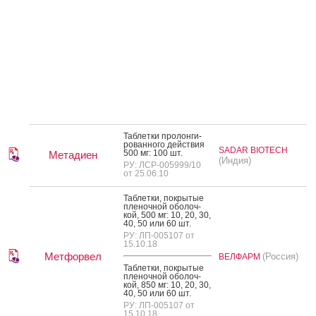
Таб­летки про­лон­ги­
рован­но­го дей­ствия
SADAR BIOTECH
500 мг: 100 шт.
Метадиен
(Индия)
РУ: ЛСР-005999/10
от 25.06.10
Таб­летки, пок­ры­тые
пле­ноч­ной обо­лоч­
кой, 500 мг: 10, 20, 30,
40, 50 или 60 шт.
РУ: ЛП-005107 от
15.10.18
Метфорвел
(Россия)
ВЕЛФАРМ
Таб­летки, пок­ры­тые
пле­ноч­ной обо­лоч­
кой, 850 мг: 10, 20, 30,
40, 50 или 60 шт.
РУ: ЛП-005107 от
15.10.18