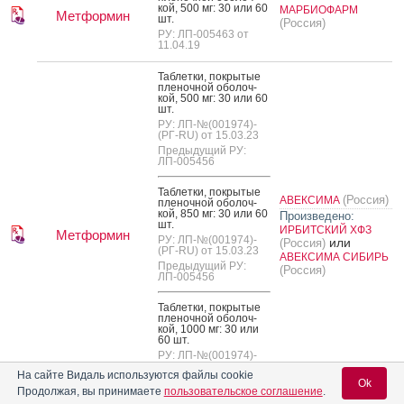
кой, 500 мг: 30 или 60
МАРБИОФАРМ
Метформин
шт.
(Россия)
РУ: ЛП-005463 от
11.04.19
Таб­летки, пок­ры­тые
пле­ноч­ной обо­лоч­
кой, 500 мг: 30 или 60
шт.
РУ: ЛП-№(001974)-
(РГ-RU) от 15.03.23
Предыдущий РУ:
ЛП-005456
Таб­летки, пок­ры­тые
(Россия)
АВЕКСИМА
пле­ноч­ной обо­лоч­
кой, 850 мг: 30 или 60
Произведено:
шт.
ИРБИТСКИЙ ХФЗ
Метформин
РУ: ЛП-№(001974)-
или
(Россия)
(РГ-RU) от 15.03.23
АВЕКСИМА СИБИРЬ
Предыдущий РУ:
(Россия)
ЛП-005456
Таб­летки, пок­ры­тые
пле­ноч­ной обо­лоч­
кой, 1000 мг: 30 или
60 шт.
РУ: ЛП-№(001974)-
(РГ-RU) от 15.03.23
На сайте Видаль используются файлы cookie
Предыдущий РУ:
Ok
Продолжая, вы принимаете
пользовательское соглашение
.
ЛП-005456