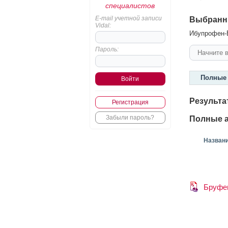
специалистов
E-mail учетной записи
Выбранн
Vidal:
Ибупрофен-В
Пароль:
Полные 
Результа
Регистрация
Забыли пароль?
Полные а
Назван
Бруфе