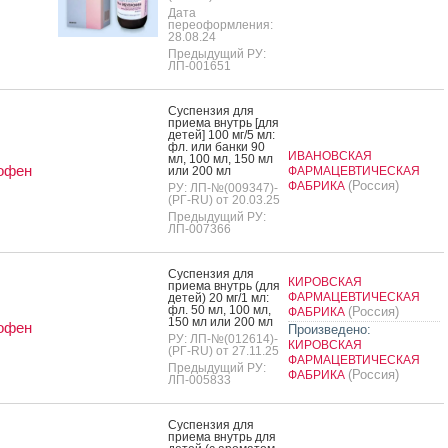
Дата
переоформления:
28.08.24
Предыдущий РУ:
ЛП-001651
Сус­пензия для
при­ема внутрь [для
де­тей] 100 мг/5 мл:
фл. или бан­ки 90
ИВАНОВСКАЯ
мл, 100 мл, 150 мл
офен
или 200 мл
ФАРМАЦЕВТИЧЕСКАЯ
(Россия)
ФАБРИКА
РУ: ЛП-№(009347)-
(РГ-RU) от 20.03.25
Предыдущий РУ:
ЛП-007366
Сус­пензия для
КИРОВСКАЯ
при­ема внутрь (для
ФАРМАЦЕВТИЧЕСКАЯ
де­тей) 20 мг/1 мл:
фл. 50 мл, 100 мл,
(Россия)
ФАБРИКА
150 мл или 200 мл
офен
Произведено:
РУ: ЛП-№(012614)-
КИРОВСКАЯ
(РГ-RU) от 27.11.25
ФАРМАЦЕВТИЧЕСКАЯ
Предыдущий РУ:
(Россия)
ФАБРИКА
ЛП-005833
Сус­пензия для
при­ема внутрь для