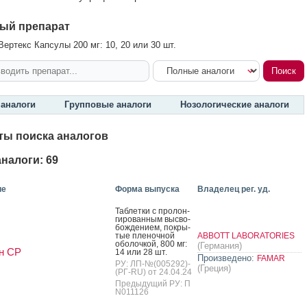
ый препарат
ертекс Капсулы 200 мг: 10, 20 или 30 шт.
аналоги
Групповые аналоги
Нозологические аналоги
ты поиска аналогов
налоги: 69
ие
Форма выпуска
Владелец рег. уд.
Таб­летки с про­лон­
ги­рован­ным выс­во­
бож­де­ни­ем, пок­ры­
тые пле­ноч­ной
ABBOTT LABORATORIES
обо­лоч­кой, 800 мг:
(Германия)
н СР
14 или 28 шт.
Произведено:
FAMAR
РУ: ЛП-№(005292)-
(Греция)
(РГ-RU) от 24.04.24
Предыдущий РУ: П
N011126