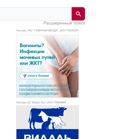
Расширенный поиск
Реклама. НАО "СЕВЕРНАЯ ЗВЕЗДА", ИНН 772
0185196
Реклама. АО "Видаль Рус", ИНН 772
8043605