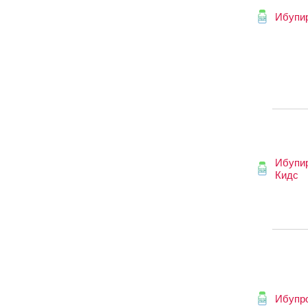
Ибупи
Ибупи
Кидс
Ибупр