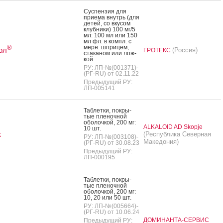
Сус­пензия для
при­ема внутрь (для
де­тей, со вку­сом
клуб­ни­ки) 100 мг/5
мл: 100 мл или 150
мл фл. в компл. с
мерн. шпри­цем,
®
ол
(Россия)
ГРОТЕКС
ста­каном или лож­
кой
РУ: ЛП-№(001371)-
(РГ-RU) от 02.11.22
Предыдущий РУ:
ЛП-005141
Таб­летки, пок­ры­
тые пле­ноч­ной
обо­лоч­кой, 200 мг:
ALKALOID AD Skopje
10 шт.
к
(Республика Северная
РУ: ЛП-№(003108)-
Македония)
(РГ-RU) от 30.08.23
Предыдущий РУ:
ЛП-000195
Таб­летки, пок­ры­
тые пле­ноч­ной
обо­лоч­кой, 200 мг:
10, 20 или 50 шт.
РУ: ЛП-№(005664)-
(РГ-RU) от 10.06.24
ДОМИНАНТА-СЕРВИС
Предыдущий РУ: