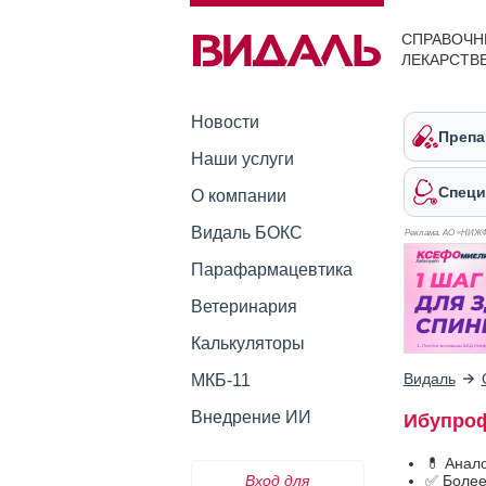
СПРАВОЧН
ЛЕКАРСТВ
Новости
Препа
Наши услуги
Специ
О компании
Видаль БОКС
Реклама. АО «НИЖ
Парафармацевтика
Ветеринария
Калькуляторы
Видаль
МКБ-11
Внедрение ИИ
Ибупроф
💊 Анал
Вход для
✅ Более