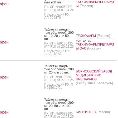
ТАТХИМФАРМПРЕПАРАТ
или 200 мл
офен
(Россия)
Ы
РУ: ЛП-№(005047)-
(РГ-RU) от 01.04.24
Предыдущий РУ:
ЛП-004270
Таб­летки, пок­ры­
тые обо­лоч­кой, 200
(Россия)
мг: 10, 20 или 50
ТЕХНОФАРМ
шт.
контакты:
офен
РУ: ЛП-№(013642)-
ТАТХИМФАРМПРЕПАРАТ
(РГ-RU) от 20.02.26
(Россия)
Ы ОАО
Предыдущий РУ:
ЛС-001674
Таб­летки, пок­ры­
тые обо­лоч­кой, 200
БОРИСОВСКИЙ ЗАВОД
мг: 20 или 50 шт.
МЕДИЦИНСКИХ
офен
РУ: ЛП-№(010330)-
ПРЕПАРАТОВ
(РГ-RU) от 27.05.25
(Республика Беларусь)
Предыдущий РУ: П
N015617/01
Таб­летки, пок­ры­
тые обо­лоч­кой, 200
мг: 20, 50 или 100
шт.
офен
(Россия)
БИОСИНТЕЗ
РУ: ЛП-№(009219)-
(РГ-RU) от 12.03.25