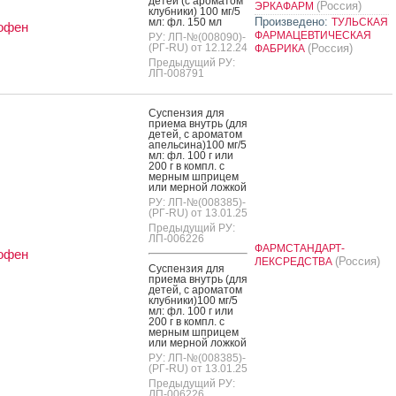
де­тей (с аро­матом
(Россия)
ЭРКАФАРМ
клуб­ни­ки) 100 мг/5
Произведено:
мл: фл. 150 мл
ТУЛЬСКАЯ
офен
ФАРМАЦЕВТИЧЕСКАЯ
РУ: ЛП-№(008090)-
(РГ-RU) от 12.12.24
(Россия)
ФАБРИКА
Предыдущий РУ:
ЛП-008791
Сус­пензия для
при­ема внутрь (для
де­тей, с аро­матом
апель­си­на)100 мг/5
мл: фл. 100 г или
200 г в компл. с
мер­ным шпри­цем
или мер­ной лож­кой
РУ: ЛП-№(008385)-
(РГ-RU) от 13.01.25
Предыдущий РУ:
ЛП-006226
ФАРМСТАНДАРТ-
офен
(Россия)
ЛЕКСРЕДСТВА
Сус­пензия для
при­ема внутрь (для
де­тей, с аро­матом
клуб­ни­ки)100 мг/5
мл: фл. 100 г или
200 г в компл. с
мер­ным шпри­цем
или мер­ной лож­кой
РУ: ЛП-№(008385)-
(РГ-RU) от 13.01.25
Предыдущий РУ:
ЛП-006226