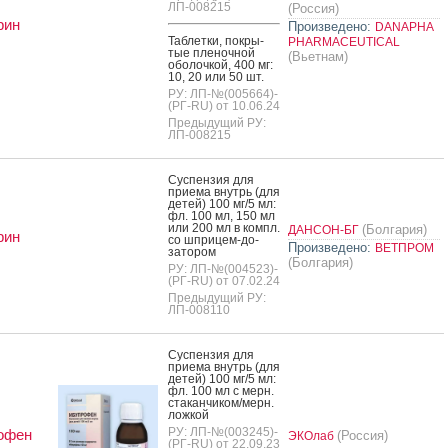
ЛП-008215
(Россия)
рин
Произведено:
DANAPHA
Таб­летки, пок­ры­
PHARMACEUTICAL
тые пле­ноч­ной
(Вьетнам)
обо­лоч­кой, 400 мг:
10, 20 или 50 шт.
РУ: ЛП-№(005664)-
(РГ-RU) от 10.06.24
Предыдущий РУ:
ЛП-008215
Сус­пензия для
при­ема внутрь (для
де­тей) 100 мг/5 мл:
фл. 100 мл, 150 мл
или 200 мл в компл.
(Болгария)
ДАНСОН-БГ
рин
со шпри­цем-до­
Произведено:
ВЕТПРОМ
зато­ром
(Болгария)
РУ: ЛП-№(004523)-
(РГ-RU) от 07.02.24
Предыдущий РУ:
ЛП-008110
Сус­пензия для
при­ема внутрь (для
де­тей) 100 мг/5 мл:
фл. 100 мл с мерн.
ста­кан­чи­ком/мерн.
лож­кой
РУ: ЛП-№(003245)-
офен
(Россия)
ЭКОлаб
(РГ-RU) от 22.09.23