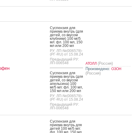
Сус­пензия для
при­ема внутрь (для
де­тей, со вку­сом
клуб­ни­ки) 100 мг/5
мл: фл. 100 мл, 150
мл или 200 мл
РУ: ЛП-№(006579)-
(РГ-RU) от 15.08.24
Предыдущий РУ:
ЛП-006548
(Россия)
АТОЛЛ
офен
Произведено:
ОЗОН
Сус­пензия для
(Россия)
при­ема внутрь (для
де­тей, со вку­сом
апель­си­на) 100
мг/5 мл: фл. 100 мл,
150 мл или 200 мл
РУ: ЛП-№(006579)-
(РГ-RU) от 15.08.24
Предыдущий РУ:
ЛП-006548
Сус­пензия для
при­ема внутрь для
де­тей 100 мг/5 мл:
фл. 100 мл, 150 мл