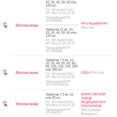
20, 30, 40, 50, 60 или
120 шт.
РУ: ЛП-№(007116)-
(РГ-RU) от 03.10.24
Предыдущий РУ:
ЛП-006868
НПО ФармВИЛАР
Мелоксикам
(Россия)
Таб­летки 15 мг: 10,
20, 30, 40, 50, 60 или
120 шт.
РУ: ЛП-№(007116)-
(РГ-RU) от 03.10.24
Предыдущий РУ:
ЛП-006868
Таб­летки 7.5 мг: 10,
20, 30, 40, 50, 60, 80,
90, 100, 120, 150, 200
или 300 шт.
Мелоксикам
(Россия)
ОЗОН
РУ: ЛП-№(004792)-
(РГ-RU) от 05.03.24
Предыдущий РУ:
ЛСР-001946/09
БОРИСОВСКИЙ
Таб­летки 7.5 мг: 20
или 30 шт.
ЗАВОД
РУ: ЛП-№(002610)-
МЕДИЦИНСКИХ
Мелоксикам
(ГП-RU) от 01.07.25
ПРЕПАРАТОВ
Предыдущий РУ:
(Республика
ЛП-004337
Беларусь)