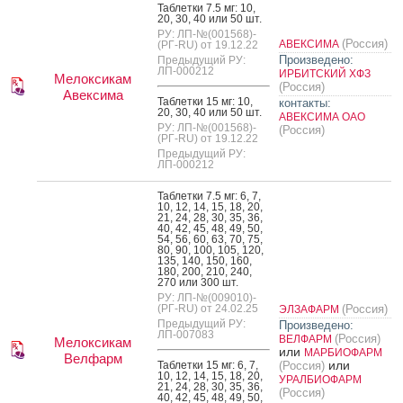
Таб­летки 7.5 мг: 10,
20, 30, 40 или 50 шт.
РУ: ЛП-№(001568)-
(Россия)
АВЕКСИМА
(РГ-RU) от 19.12.22
Произведено:
Предыдущий РУ:
ЛП-000212
ИРБИТСКИЙ ХФЗ
Мелоксикам
(Россия)
Авексима
Таб­летки 15 мг: 10,
контакты:
20, 30, 40 или 50 шт.
АВЕКСИМА ОАО
РУ: ЛП-№(001568)-
(Россия)
(РГ-RU) от 19.12.22
Предыдущий РУ:
ЛП-000212
Таб­летки 7.5 мг: 6, 7,
10, 12, 14, 15, 18, 20,
21, 24, 28, 30, 35, 36,
40, 42, 45, 48, 49, 50,
54, 56, 60, 63, 70, 75,
80, 90, 100, 105, 120,
135, 140, 150, 160,
180, 200, 210, 240,
270 или 300 шт.
РУ: ЛП-№(009010)-
(РГ-RU) от 24.02.25
(Россия)
ЭЛЗАФАРМ
Предыдущий РУ:
Произведено:
ЛП-007083
(Россия)
ВЕЛФАРМ
Мелоксикам
или
МАРБИОФАРМ
Велфарм
или
Таб­летки 15 мг: 6, 7,
(Россия)
10, 12, 14, 15, 18, 20,
УРАЛБИОФАРМ
21, 24, 28, 30, 35, 36,
(Россия)
40, 42, 45, 48, 49, 50,