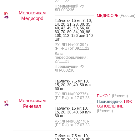
27.11.23
Предыдущий РУ:
ЛП-003236
Мелоксикам
(Россия)
МЕДИСОРБ
Медисорб
Таб­летки 15 мг: 7, 10,
14, 20, 21, 28, 30, 35,
40, 42, 49, 50, 56, 60,
63, 70, 80, 84, 90, 98,
100, 112, 126 или 140
шт.
РУ: ЛП-№(001394)-
(РГ-RU) от 09.11.22
Дата
переоформления:
27.11.23
Предыдущий РУ:
ЛП-003236
Таб­летки 7.5 мг: 10,
15, 20, 30, 40. 50 или
60 шт.
РУ: ЛП-№(002776)-
(Россия)
ПФКО-1
(РГ-RU) от 17.07.23
Мелоксикам
Произведено:
ПФК
Реневал
ОБНОВЛЕНИЕ
Таб­летки 15 мг: 10,
(Россия)
15, 20, 30, 40. 50 или
60 шт.
РУ: ЛП-№(002776)-
(РГ-RU) от 17.07.23
Таб­летки 7.5 мг: 10,
15, 20, 30, 40, 45, 60,