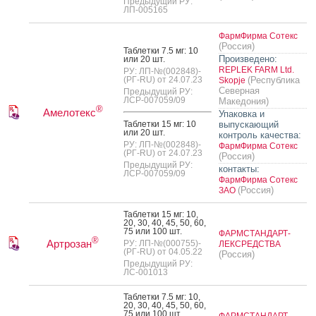
Предыдущий РУ:
ЛП-005165
ФармФирма Сотекс
(Россия)
Таб­летки 7.5 мг: 10
Произведено:
или 20 шт.
REPLEK FARM Ltd.
РУ: ЛП-№(002848)-
(РГ-RU) от 24.07.23
(Республика
Skopje
Северная
Предыдущий РУ:
ЛСР-007059/09
Македония)
®
Амелотекс
Упаковка и
Таб­летки 15 мг: 10
выпускающий
или 20 шт.
контроль качества:
РУ: ЛП-№(002848)-
ФармФирма Сотекс
(РГ-RU) от 24.07.23
(Россия)
Предыдущий РУ:
контакты:
ЛСР-007059/09
ФармФирма Сотекс
(Россия)
ЗАО
Таб­летки 15 мг: 10,
20, 30, 40, 45, 50, 60,
75 или 100 шт.
ФАРМСТАНДАРТ-
®
Артрозан
РУ: ЛП-№(000755)-
ЛЕКСРЕДСТВА
(РГ-RU) от 04.05.22
(Россия)
Предыдущий РУ:
ЛС-001013
Таб­летки 7.5 мг: 10,
20, 30, 40, 45, 50, 60,
75 или 100 шт.
ФАРМСТАНДАРТ-