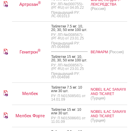
®
Артрозан
РУ: ЛП-№(000755)-
ЛЕКСРЕДСТВА
(РГ-RU) от 04.05.22
(Россия)
Предыдущий РУ:
ЛС-001013
Таб­летки 7.5 мг: 10,
20, 30, 50 или 100 шт.
РУ: ЛП-№(008567)-
(РГ-RU) от 23.01.25
Предыдущий РУ:
ЛП-004698
®
Генитрон
(Россия)
ВЕЛФАРМ
Таб­летки 15 мг: 10,
20, 30, 50 или 100 шт.
РУ: ЛП-№(008567)-
(РГ-RU) от 23.01.25
Предыдущий РУ:
ЛП-004698
Таб­летки 7.5 мг: 10
NOBEL ILAC SANAYII
или 30 шт.
Мелбек
AND TICARET
РУ: П N015085/01 от
(Турция)
14.01.09
Таб­летки 15 мг: 10
NOBEL ILAC SANAYII
или 30 шт.
Мелбек Форте
AND TICARET
РУ: П N015086/01 от
(Турция)
11.01.09