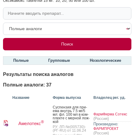
Оксикамокс Таблетки 15 мг: 10, 20, 50 или 100 шт.
Полные
Групповые
Нозологические
Результаты поиска аналогов
Полные аналоги: 37
Название
Форма выпуска
Владелец рег. уд.
Сус­пензия для при­
ема внутрь 7.5 мг/5
ФармФирма Сотекс
мл: фл. 100 мл в ком­
плек­те с мер­ной лож­
(Россия)
кой
®
Амелотекс
Произведено:
РУ: ЛП-№(005730)-
ФАРМПРОЕКТ
(РГ-RU) от 11.06.24
(Россия)