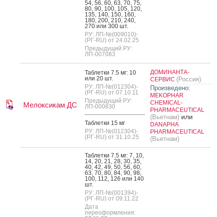
54, 56, 60, 63, 70, 75,
80, 90, 100, 105, 120,
135, 140, 150, 160,
180, 200, 210, 240,
270 или 300 шт.
РУ: ЛП-№(009010)-
(РГ-RU) от 24.02.25
Предыдущий РУ:
ЛП-007083
ДОМИНАНТА-
Таб­летки 7.5 мг: 10
или 20 шт.
(Россия)
СЕРВИС
РУ: ЛП-№(012304)-
Произведено:
(РГ-RU) от 07.10.11
MEKOPHAR
Предыдущий РУ:
CHEMICAL-
Мелоксикам ДС
ЛП-000830
PHARMACEUTICAL
или
(Вьетнам)
Таб­летки 15 мг
DANAPHA
РУ: ЛП-№(012304)-
PHARMACEUTICAL
(РГ-RU) от 31.10.25
(Вьетнам)
Таб­летки 7.5 мг: 7, 10,
14, 20, 21, 28, 30, 35,
40, 42, 49, 50, 56, 60,
63, 70, 80, 84, 90, 98,
100, 112, 126 или 140
шт.
РУ: ЛП-№(001394)-
(РГ-RU) от 09.11.22
Дата
переоформления: