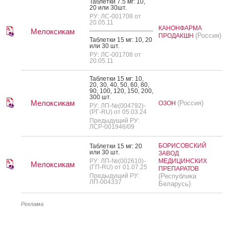
Таб­летки 7.5 мг: 10,
20 или 30шт.
РУ: ЛС-001708 от
20.05.11
КАНОНФАРМА
Мелоксикам
(Россия)
ПРОДАКШН
Таб­летки 15 мг: 10, 20
или 30 шт.
РУ: ЛС-001708 от
20.05.11
Таб­летки 15 мг: 10,
20, 30, 40, 50, 60, 80,
90, 100, 120, 150, 200,
300 шт.
Мелоксикам
(Россия)
ОЗОН
РУ: ЛП-№(004792)-
(РГ-RU) от 05.03.24
Предыдущий РУ:
ЛСР-001946/09
БОРИСОВСКИЙ
Таб­летки 15 мг: 20
или 30 шт.
ЗАВОД
РУ: ЛП-№(002610)-
МЕДИЦИНСКИХ
Мелоксикам
(ГП-RU) от 01.07.25
ПРЕПАРАТОВ
Предыдущий РУ:
(Республика
ЛП-004337
Беларусь)
Реклама