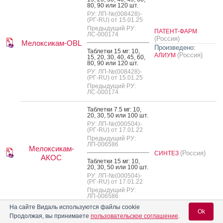
80, 90 или 120 шт.
РУ: ЛП-№(008428)-
(РГ-RU) от 15.01.25
Предыдущий РУ:
ПАТЕНТ-ФАРМ
ЛС-000174
(Россия)
Мелоксикам-OBL
Произведено:
Таб­летки 15 мг: 10,
(Россия)
АЛИУМ
15, 20, 30, 40, 45, 60,
80, 90 или 120 шт.
РУ: ЛП-№(008428)-
(РГ-RU) от 15.01.25
Предыдущий РУ:
ЛС-000174
Таб­летки 7.5 мг: 10,
20, 30, 50 или 100 шт.
РУ: ЛП-№(000504)-
(РГ-RU) от 17.01.22
Предыдущий РУ:
ЛП-006586
Мелоксикам-
(Россия)
СИНТЕЗ
АКОС
Таб­летки 15 мг: 10,
20, 30, 50 или 100 шт.
РУ: ЛП-№(000504)-
(РГ-RU) от 17.01.22
Предыдущий РУ:
ЛП-006586
На сайте Видаль используются файлы cookie
Ok
Таб­летки 7.5 мг: 20
Продолжая, вы принимаете
пользовательское соглашение
.
шт.