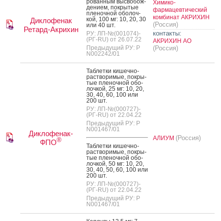
рован­ным выс­во­бож­
Химико-
де­ни­ем, пок­ры­тые
фармацевтический
пле­ноч­ной обо­лоч­
комбинат АКРИХИН
кой, 100 мг: 10, 20, 30
Диклофенак
(Россия)
или 40 шт.
Ретард-Акрихин
контакты:
РУ: ЛП-№(001074)-
(РГ-RU) от 26.07.22
АКРИХИН АО
Предыдущий РУ: Р
(Россия)
N002242/01
Таб­летки ки­шеч­но­
рас­тво­римые, пок­ры­
тые пле­ноч­ной обо­
лоч­кой, 25 мг: 10, 20,
30, 40, 60, 100 или
200 шт.
РУ: ЛП-№(000727)-
(РГ-RU) от 22.04.22
Предыдущий РУ: Р
N001467/01
Диклофенак-
(Россия)
АЛИУМ
®
ФПО
Таб­летки ки­шеч­но­
рас­тво­римые, пок­ры­
тые пле­ноч­ной обо­
лоч­кой, 50 мг: 10, 20,
30, 40, 50, 60, 100 или
200 шт.
РУ: ЛП-№(000727)-
(РГ-RU) от 22.04.22
Предыдущий РУ: Р
N001467/01