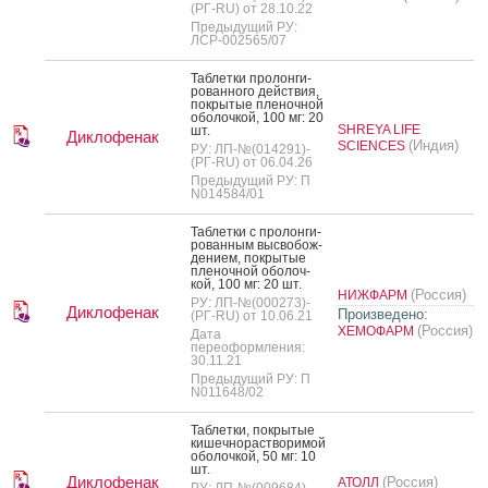
(РГ-RU) от 28.10.22
Предыдущий РУ:
ЛСР-002565/07
Таб­летки про­лон­ги­
рован­но­го дей­ствия,
пок­ры­тые пле­ноч­ной
обо­лоч­кой, 100 мг: 20
SHREYA LIFE
шт.
Диклофенак
(Индия)
SCIENCES
РУ: ЛП-№(014291)-
(РГ-RU) от 06.04.26
Предыдущий РУ: П
N014584/01
Таб­летки с про­лон­ги­
рован­ным выс­во­бож­
де­ни­ем, пок­ры­тые
пле­ноч­ной обо­лоч­
кой, 100 мг: 20 шт.
(Россия)
НИЖФАРМ
РУ: ЛП-№(000273)-
Диклофенак
Произведено:
(РГ-RU) от 10.06.21
(Россия)
ХЕМОФАРМ
Дата
переоформления:
30.11.21
Предыдущий РУ: П
N011648/02
Таб­летки, пок­ры­тые
ки­шеч­но­рас­тво­римой
обо­лоч­кой, 50 мг: 10
шт.
Диклофенак
(Россия)
АТОЛЛ
РУ: ЛП-№(009684)-