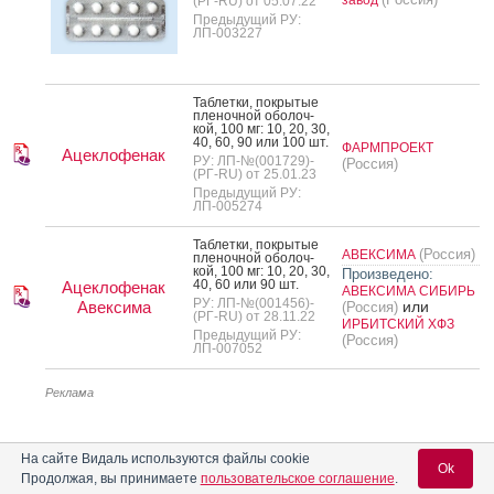
(РГ-RU) от 05.07.22
Предыдущий РУ:
ЛП-003227
Таб­летки, пок­ры­тые
пле­ноч­ной обо­лоч­
кой, 100 мг: 10, 20, 30,
40, 60, 90 или 100 шт.
ФАРМПРОЕКТ
Ацеклофенак
РУ: ЛП-№(001729)-
(Россия)
(РГ-RU) от 25.01.23
Предыдущий РУ:
ЛП-005274
Таб­летки, пок­ры­тые
(Россия)
АВЕКСИМА
пле­ноч­ной обо­лоч­
кой, 100 мг: 10, 20, 30,
Произведено:
40, 60 или 90 шт.
Ацеклофенак
АВЕКСИМА СИБИРЬ
РУ: ЛП-№(001456)-
Авексима
или
(Россия)
(РГ-RU) от 28.11.22
ИРБИТСКИЙ ХФЗ
Предыдущий РУ:
(Россия)
ЛП-007052
Реклама
На сайте Видаль используются файлы cookie
Ok
Продолжая, вы принимаете
пользовательское соглашение
.