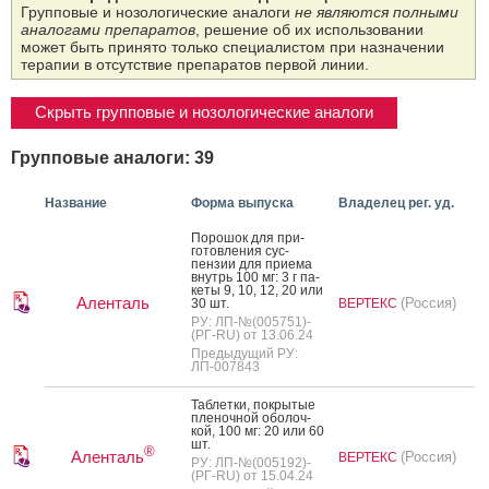
Групповые и нозологические аналоги
не являются полными
аналогами препаратов
, решение об их использовании
может быть принято только специалистом при назначении
терапии в отсутствие препаратов первой линии.
Скрыть групповые и нозологические аналоги
Групповые аналоги: 39
Название
Форма выпуска
Владелец рег. уд.
По­рошок для при­
готов­ле­ния сус­
пензии для при­ема
внутрь 100 мг: 3 г па­
кеты 9, 10, 12, 20 или
Аленталь
(Россия)
30 шт.
ВЕРТЕКС
РУ: ЛП-№(005751)-
(РГ-RU) от 13.06.24
Предыдущий РУ:
ЛП-007843
Таб­летки, пок­ры­тые
пле­ноч­ной обо­лоч­
кой, 100 мг: 20 или 60
шт.
®
Аленталь
(Россия)
ВЕРТЕКС
РУ: ЛП-№(005192)-
(РГ-RU) от 15.04.24