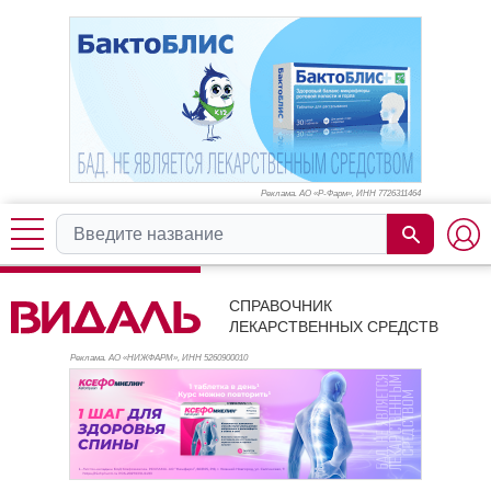
Реклама. АО «Р-Фарм», ИНН 772
6311464
СПРАВОЧНИК
ЛЕКАРСТВЕННЫХ СРЕДСТВ
Реклама. АО «НИЖФАРМ», ИНН 526
0900010