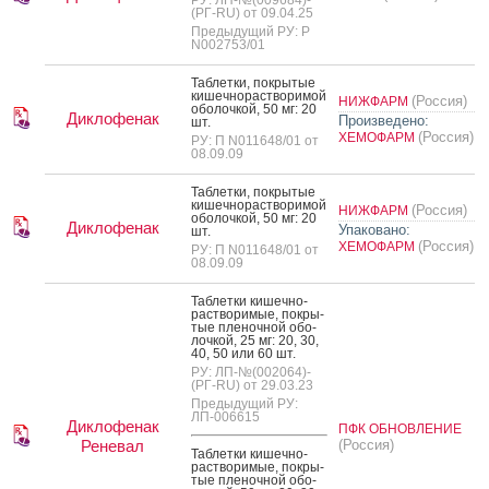
(РГ-RU) от 09.04.25
Предыдущий РУ: Р
N002753/01
Таб­летки, пок­ры­тые
ки­шеч­но­рас­тво­римой
(Россия)
НИЖФАРМ
обо­лоч­кой, 50 мг: 20
Диклофенак
Произведено:
шт.
(Россия)
ХЕМОФАРМ
РУ: П N011648/01 от
08.09.09
Таб­летки, пок­ры­тые
ки­шеч­но­рас­тво­римой
(Россия)
НИЖФАРМ
обо­лоч­кой, 50 мг: 20
Диклофенак
Упаковано:
шт.
(Россия)
ХЕМОФАРМ
РУ: П N011648/01 от
08.09.09
Таб­летки ки­шеч­но­
рас­тво­римые, пок­ры­
тые пле­ноч­ной обо­
лоч­кой, 25 мг: 20, 30,
40, 50 или 60 шт.
РУ: ЛП-№(002064)-
(РГ-RU) от 29.03.23
Предыдущий РУ:
ЛП-006615
Диклофенак
ПФК ОБНОВЛЕНИЕ
Реневал
(Россия)
Таб­летки ки­шеч­но­
рас­тво­римые, пок­ры­
тые пле­ноч­ной обо­