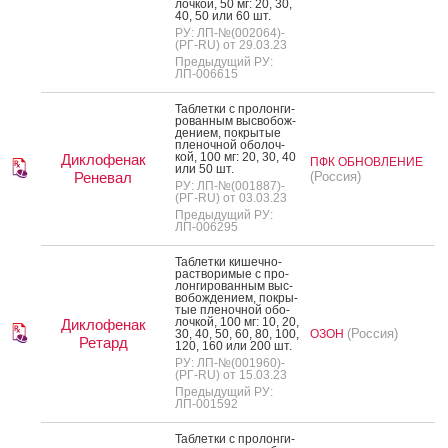
лоч­кой, 50 мг: 20, 30,
40, 50 или 60 шт.
РУ: ЛП-№(002064)-
(РГ-RU) от 29.03.23
Предыдущий РУ:
ЛП-006615
Таб­летки с про­лон­ги­
рован­ным выс­во­бож­
де­ни­ем, пок­ры­тые
пле­ноч­ной обо­лоч­
кой, 100 мг: 20, 30, 40
Диклофенак
ПФК ОБНОВЛЕНИЕ
или 50 шт.
Реневал
(Россия)
РУ: ЛП-№(001887)-
(РГ-RU) от 03.03.23
Предыдущий РУ:
ЛП-006295
Таб­летки ки­шеч­но­
рас­тво­римые с про­
лон­ги­рован­ным выс­
во­бож­де­ни­ем, пок­ры­
тые пле­ноч­ной обо­
лоч­кой, 100 мг: 10, 20,
Диклофенак
(Россия)
30, 40, 50, 60, 80, 100,
ОЗОН
Ретард
120, 160 или 200 шт.
РУ: ЛП-№(001960)-
(РГ-RU) от 15.03.23
Предыдущий РУ:
ЛП-001592
Таб­летки с про­лон­ги­