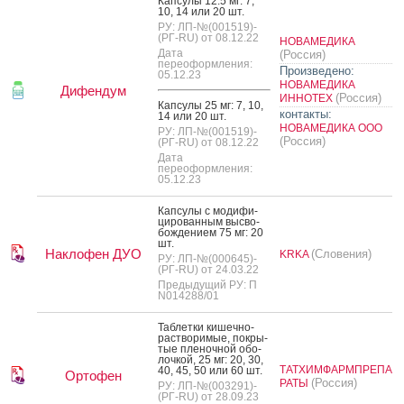
Кап­су­лы 12.5 мг: 7,
10, 14 или 20 шт.
РУ: ЛП-№(001519)-
(РГ-RU) от 08.12.22
НОВАМЕДИКА
Дата
(Россия)
переоформления:
Произведено:
05.12.23
НОВАМЕДИКА
Дифендум
(Россия)
ИННОТЕХ
Кап­су­лы 25 мг: 7, 10,
контакты:
14 или 20 шт.
НОВАМЕДИКА ООО
РУ: ЛП-№(001519)-
(Россия)
(РГ-RU) от 08.12.22
Дата
переоформления:
05.12.23
Кап­су­лы с мо­дифи­
циро­ван­ным выс­во­
бож­де­ни­ем 75 мг: 20
шт.
Наклофен ДУО
(Словения)
KRKA
РУ: ЛП-№(000645)-
(РГ-RU) от 24.03.22
Предыдущий РУ: П
N014288/01
Таб­летки ки­шеч­но­
рас­тво­римые, пок­ры­
тые пле­ноч­ной обо­
лоч­кой, 25 мг: 20, 30,
ТАТХИМФАРМПРЕПА
40, 45, 50 или 60 шт.
Ортофен
(Россия)
РАТЫ
РУ: ЛП-№(003291)-
(РГ-RU) от 28.09.23