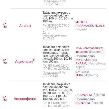
Предыдущий РУ:
ЛП-002974
Таб­летки, пок­ры­тые
пле­ноч­ной обо­лоч­
кой, 100 мг: 10, 30 или
100 шт.
MEDLEY
Асинак
РУ: ЛСР-002167/10
PHARMACEUTICALS
от 17.03.10
(Индия)
Дата
переоформления:
11.05.22
Таб­летки с мо­дифи­
Teva Pharmaceutical
циро­ван­ным выс­во­
(Израиль)
Industries
бож­де­ни­ем, пок­ры­
тые пле­ноч­ной обо­
Произведено:
лоч­кой, 200 мг: 10, 30
KOREA UNITED
®
Ацеклагин
или 100 шт.
(Республика
PHARM.
РУ: ЛП-№(000240)-
Корея)
(РГ-RU) от 21.05.21
контакты:
Предыдущий РУ:
(Израиль)
ТЕВА
ЛП-004818
Таб­летки, пок­ры­тые
пле­ноч­ной обо­лоч­
кой, 100 мг: 10, 20, 30,
40, 50, 60, 70, 80, 90,
(Россия)
ЭЛЗАФАРМ
100, 120, 140, 160,
Ацеклофенак
180 или 200 шт.
Произведено:
(Россия)
РУ: ЛП-№(007998)-
ВЕЛФАРМ
(РГ-RU) от 06.12.24