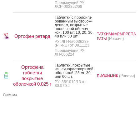
Предыдущий РУ:
ЛСР-002352/08
Таб­летки с про­лон­ги­
рован­ным выс­во­бож­
де­ни­ем, пок­ры­тые
пле­ноч­ной обо­лоч­
кой, 100 мг: 10, 20, 30,
ТАТХИМФАРМПРЕПА
Ортофен ретард
40 или 50 шт.
(Россия)
РАТЫ
РУ: ЛП-№(003628)-
(РГ-RU) от 08.11.23
Предыдущий РУ:
ЛП-006224
Таб­летки, пок­ры­тые
Ортофена
ки­шеч­но­рас­тво­римой
таблетки
обо­лоч­кой, 25 мг: 30
(Россия)
БИОХИМИК
или 60 шт.
покрытые
РУ: 85/1019/13 от
оболочкой 0.025 г
30.07.85
Реклама