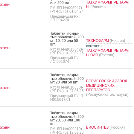
ТАТХИМФАРМПРЕПАРАТ
или 200 мл
офен
(Россия)
Ы
РУ: ЛП-№(005047)-
(РГ-RU) от 01.04.24
Предыдущий РУ:
ЛП-004270
Таб­летки, пок­ры­
тые обо­лоч­кой, 200
(Россия)
мг: 10, 20 или 50
ТЕХНОФАРМ
шт.
контакты:
офен
РУ: ЛП-№(013642)-
ТАТХИМФАРМПРЕПАРАТ
(РГ-RU) от 20.02.26
(Россия)
Ы ОАО
Предыдущий РУ:
ЛС-001674
Таб­летки, пок­ры­
тые обо­лоч­кой, 200
БОРИСОВСКИЙ ЗАВОД
мг: 20 или 50 шт.
МЕДИЦИНСКИХ
офен
РУ: ЛП-№(010330)-
ПРЕПАРАТОВ
(РГ-RU) от 27.05.25
(Республика Беларусь)
Предыдущий РУ: П
N015617/01
Таб­летки, пок­ры­
тые обо­лоч­кой, 200
мг: 20, 50 или 100
шт.
офен
(Россия)
БИОСИНТЕЗ
РУ: ЛП-№(009219)-
(РГ-RU) от 12.03.25