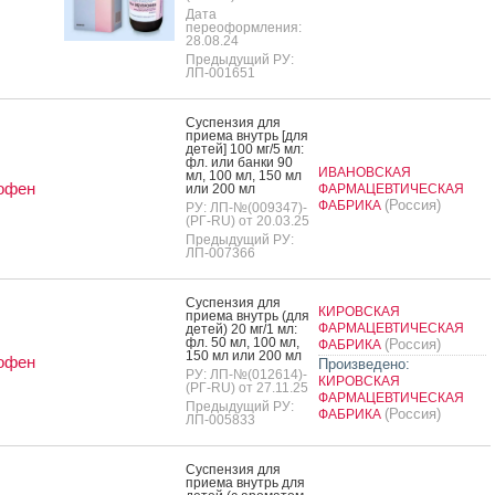
Дата
переоформления:
28.08.24
Предыдущий РУ:
ЛП-001651
Сус­пензия для
при­ема внутрь [для
де­тей] 100 мг/5 мл:
фл. или бан­ки 90
ИВАНОВСКАЯ
мл, 100 мл, 150 мл
офен
или 200 мл
ФАРМАЦЕВТИЧЕСКАЯ
(Россия)
ФАБРИКА
РУ: ЛП-№(009347)-
(РГ-RU) от 20.03.25
Предыдущий РУ:
ЛП-007366
Сус­пензия для
КИРОВСКАЯ
при­ема внутрь (для
ФАРМАЦЕВТИЧЕСКАЯ
де­тей) 20 мг/1 мл:
фл. 50 мл, 100 мл,
(Россия)
ФАБРИКА
150 мл или 200 мл
офен
Произведено:
РУ: ЛП-№(012614)-
КИРОВСКАЯ
(РГ-RU) от 27.11.25
ФАРМАЦЕВТИЧЕСКАЯ
Предыдущий РУ:
(Россия)
ФАБРИКА
ЛП-005833
Сус­пензия для
при­ема внутрь для