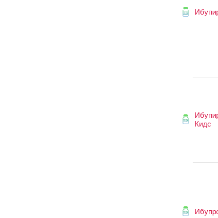
Ибупи
Ибупи
Кидс
Ибупр