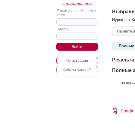
специалистов
E-mail учетной записи
Выбранн
Vidal:
Нурофаст Ка
Пароль:
Полные 
Результа
Регистрация
Забыли пароль?
Полные а
Назван
Бруфе