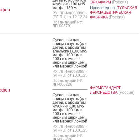
де­тей (с аро­матом
(Россия)
ЭРКАФАРМ
клуб­ни­ки) 100 мг/5
Произведено:
мл: фл. 150 мл
ТУЛЬСКАЯ
офен
ФАРМАЦЕВТИЧЕСКАЯ
РУ: ЛП-№(008090)-
(РГ-RU) от 12.12.24
(Россия)
ФАБРИКА
Предыдущий РУ:
ЛП-008791
Сус­пензия для
при­ема внутрь (для
де­тей, с аро­матом
апель­си­на)100 мг/5
мл: фл. 100 г или
200 г в компл. с
мер­ным шпри­цем
или мер­ной лож­кой
РУ: ЛП-№(008385)-
(РГ-RU) от 13.01.25
Предыдущий РУ:
ЛП-006226
ФАРМСТАНДАРТ-
офен
(Россия)
ЛЕКСРЕДСТВА
Сус­пензия для
при­ема внутрь (для
де­тей, с аро­матом
клуб­ни­ки)100 мг/5
мл: фл. 100 г или
200 г в компл. с
мер­ным шпри­цем
или мер­ной лож­кой
РУ: ЛП-№(008385)-
(РГ-RU) от 13.01.25
Предыдущий РУ:
ЛП-006226