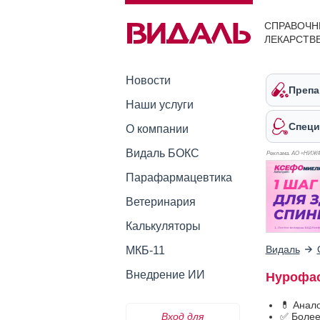
СПРАВОЧН
ЛЕКАРСТВ
Новости
Препа
Наши услуги
Специ
О компании
Видаль БОКС
Реклама. АО «НИЖ
Парафармацевтика
Ветеринария
Калькуляторы
Видаль
МКБ-11
Внедрение ИИ
Нурофас
💊 Анал
Вход для
✅ Более