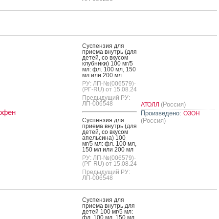
Сус­пензия для
при­ема внутрь (для
де­тей, со вку­сом
клуб­ни­ки) 100 мг/5
мл: фл. 100 мл, 150
мл или 200 мл
РУ: ЛП-№(006579)-
(РГ-RU) от 15.08.24
Предыдущий РУ:
ЛП-006548
(Россия)
АТОЛЛ
офен
Произведено:
ОЗОН
Сус­пензия для
(Россия)
при­ема внутрь (для
де­тей, со вку­сом
апель­си­на) 100
мг/5 мл: фл. 100 мл,
150 мл или 200 мл
РУ: ЛП-№(006579)-
(РГ-RU) от 15.08.24
Предыдущий РУ:
ЛП-006548
Сус­пензия для
при­ема внутрь для
де­тей 100 мг/5 мл:
фл. 100 мл, 150 мл