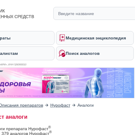
ИК
ЕННЫХ СРЕДСТВ
раты
Медицинская энциклопедия
алистам
Поиск аналогов
ФАРМ», ИНН 526
0900010
Описания препаратов
Нурофаст
Аналоги
т аналоги
®
оги препарата Нурофаст
®
 379 аналогов Нурофаст