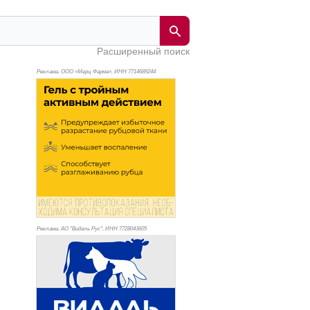
Расширенный поиск
Реклама. ООО «Мерц Фарма», ИНН 771
4689244
Реклама. АО "Видаль Рус", ИНН 772
8043605