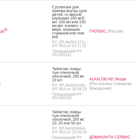
Сус­пензия для
при­ема внутрь (для
де­тей, со вку­сом
клуб­ни­ки) 100 мг/5
мл: 100 мл или 150
мл фл. в компл. с
мерн. шпри­цем,
®
ол
(Россия)
ГРОТЕКС
ста­каном или лож­
кой
РУ: ЛП-№(001371)-
(РГ-RU) от 02.11.22
Предыдущий РУ:
ЛП-005141
Таб­летки, пок­ры­
тые пле­ноч­ной
обо­лоч­кой, 200 мг:
ALKALOID AD Skopje
10 шт.
к
(Республика Северная
РУ: ЛП-№(003108)-
Македония)
(РГ-RU) от 30.08.23
Предыдущий РУ:
ЛП-000195
Таб­летки, пок­ры­
тые пле­ноч­ной
обо­лоч­кой, 200 мг:
10, 20 или 50 шт.
РУ: ЛП-№(005664)-
(РГ-RU) от 10.06.24
ДОМИНАНТА-СЕРВИС
Предыдущий РУ: