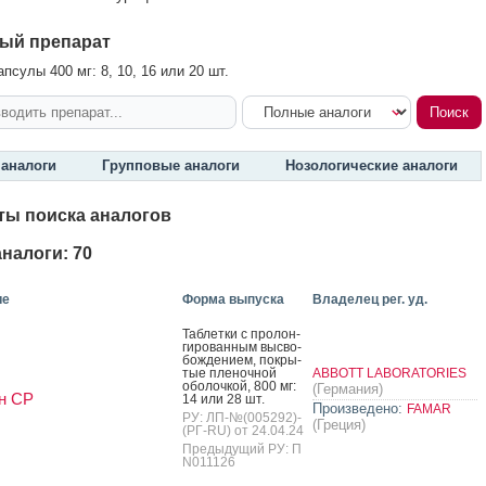
ый препарат
псулы 400 мг: 8, 10, 16 или 20 шт.
аналоги
Групповые аналоги
Нозологические аналоги
ты поиска аналогов
налоги: 70
ие
Форма выпуска
Владелец рег. уд.
Таб­летки с про­лон­
ги­рован­ным выс­во­
бож­де­ни­ем, пок­ры­
тые пле­ноч­ной
ABBOTT LABORATORIES
обо­лоч­кой, 800 мг:
(Германия)
н СР
14 или 28 шт.
Произведено:
FAMAR
РУ: ЛП-№(005292)-
(Греция)
(РГ-RU) от 24.04.24
Предыдущий РУ: П
N011126