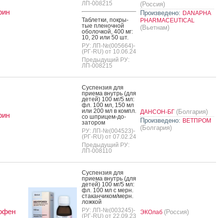
ЛП-008215
(Россия)
рин
Произведено:
DANAPHA
Таб­летки, пок­ры­
PHARMACEUTICAL
тые пле­ноч­ной
(Вьетнам)
обо­лоч­кой, 400 мг:
10, 20 или 50 шт.
РУ: ЛП-№(005664)-
(РГ-RU) от 10.06.24
Предыдущий РУ:
ЛП-008215
Сус­пензия для
при­ема внутрь (для
де­тей) 100 мг/5 мл:
фл. 100 мл, 150 мл
или 200 мл в компл.
(Болгария)
ДАНСОН-БГ
рин
со шпри­цем-до­
Произведено:
ВЕТПРОМ
зато­ром
(Болгария)
РУ: ЛП-№(004523)-
(РГ-RU) от 07.02.24
Предыдущий РУ:
ЛП-008110
Сус­пензия для
при­ема внутрь (для
де­тей) 100 мг/5 мл:
фл. 100 мл с мерн.
ста­кан­чи­ком/мерн.
лож­кой
РУ: ЛП-№(003245)-
офен
(Россия)
ЭКОлаб
(РГ-RU) от 22.09.23