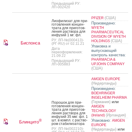
Предыдущий РУ:
ЛП-002420
(США)
PFIZER
Ли­офи­лизат для при­
Произведено:
готов­ле­ния кон­цен­
WYETH
тра­та для при­готов­
ле­ния рас­тво­ра для
PHARMACEUTICAL
ин­фу­зий 1 мг: фл.
DIVISION OF WYETH
РУ: ЛП-№(000413)-
(США)
HOLDINGS
Биспонса
(РГ-RU) от 02.11.21
Упаковка и
Дата
выпускающий
переоформления:
контроль качества:
21.09.22
PHARMACIA &
Предыдущий РУ:
UPJOHN COMPANY
ЛП-005883
(США)
AMGEN EUROPE
(Нидерланды)
Произведено:
BOEHRINGER
INGELHEIM PHARMA
или
(Германия)
По­рошок для при­
готов­ле­ния кон­цен­
AMGEN
тра­та для при­готов­
TECHNOLOGY
ле­ния рас­тво­ра для
(Ирландия)
(Ireland)
ин­фу­зий 35 мкг: фл. 1
шт. в компл. с рас­тво­
Упаковано:
®
AMGEN
Блинцито
ром ста­били­зато­ра
EUROPE
РУ: ЛП-№(002210)-
или
(Нидерланды)