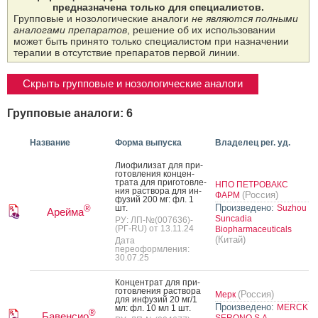
предназначена только для специалистов.
Групповые и нозологические аналоги
не являются полными
аналогами препаратов
, решение об их использовании
может быть принято только специалистом при назначении
терапии в отсутствие препаратов первой линии.
Скрыть групповые и нозологические аналоги
Групповые аналоги: 6
Название
Форма выпуска
Владелец рег. уд.
Ли­офи­лизат для при­
готов­ле­ния кон­цен­
тра­та для при­готов­ле­
НПО ПЕТРОВАКС
ния рас­тво­ра для ин­
(Россия)
ФАРМ
фу­зий 200 мг: фл. 1
Произведено:
шт.
Suzhou
®
Арейма
Suncadia
РУ: ЛП-№(007636)-
(РГ-RU) от 13.11.24
Biopharmaceuticals
(Китай)
Дата
переоформления:
30.07.25
Кон­цен­трат для при­
готов­ле­ния рас­тво­ра
(Россия)
Мерк
для ин­фу­зий 20 мг/1
Произведено:
MERCK
мл: фл. 10 мл 1 шт.
®
Бавенсио
SERONO S.A.,