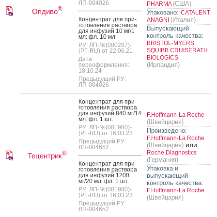
ЛП-004026
(США)
PHARMA
®
Опдиво
Упаковано:
CATALENT
Кон­цен­трат для при­
(Италия)
ANAGNI
готов­ле­ния рас­тво­ра
Выпускающий
для ин­фу­зий 10 мг/1
контроль качества:
мл: фл. 10 мл
BRISTOL-MYERS
РУ: ЛП-№(000287)-
SQUIBB CRUISERATH
(РГ-RU) от 22.06.21
BIOLOGICS
Дата
(Ирландия)
переоформления:
18.10.24
Предыдущий РУ:
ЛП-004026
Кон­цен­трат для при­
готов­ле­ния рас­тво­ра
для ин­фу­зий 840 мг/14
F.Hoffmann-La Roche
мл: фл. 1 шт.
(Швейцария)
РУ: ЛП-№(001980)-
Произведено:
(РГ-RU) от 16.03.23
F.Hoffmann-La Roche
Предыдущий РУ:
или
(Швейцария)
ЛП-004652
Roche Diagnostics
®
Тецентрик
(Германия)
Кон­цен­трат для при­
Упаковка и
готов­ле­ния рас­тво­ра
для ин­фу­зий 1200
выпускающий
мг/20 мл: фл. 1 шт.
контроль качества:
РУ: ЛП-№(001980)-
F.Hoffmann-La Roche
(РГ-RU) от 16.03.23
(Швейцария)
Предыдущий РУ:
ЛП-004652