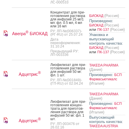
ЛС-000533
Кон­цен­трат для при­
(Россия)
готов­ле­ния рас­тво­ра
БИОКАД
для ин­фу­зий 25 мг/1
Произведено:
мл: фл. 0.5 мл, 4 мл
(Россия)
БИОКАД
или 16 мл
или
(Россия)
ПК-137
РУ: ЛП-№(006337)-
®
Авегра
БИОКАД
(РГ-RU) от 25.07.24
Упаковка и
выпускающий
Дата
переоформления:
контроль качества:
31.10.24
(Россия)
БИОКАД
Предыдущий РУ:
или
(Россия)
ПК-137
ЛП-003336
Ли­офи­лизат для при­
TAKEDA PHARMA
готов­ле­ния рас­тво­ра
(Дания)
для ин­фу­зий 50 мг:
®
Адцетрис
Произведено:
БСП
фл. 1 шт.
Фармасьютикалс
РУ: ЛП-№(001849)-
(Италия)
(ГП-RU) от 02.04.24
TAKEDA PHARMA
(Дания)
Ли­офи­лизат для при­
Произведено:
БСП
готов­ле­ния кон­цен­
Фармасьютикалс
тра­та для при­готов­
ле­ния рас­тво­ра для
(Италия)
ин­фу­зий 50 мг: фл. 1
Выпускающий
шт.
®
Адцетрис
контроль качества:
РУ: ЛП-003476 от
TAKEDA AUSTRIA
26.02.16