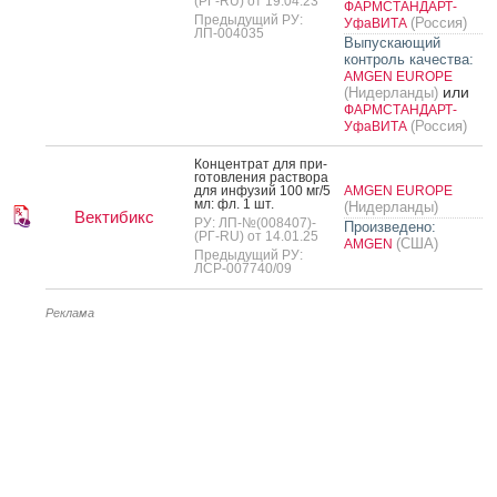
(РГ-RU) от 19.04.23
ФАРМСТАНДАРТ-
Предыдущий РУ:
(Россия)
УфаВИТА
ЛП-004035
Выпускающий
контроль качества:
AMGEN EUROPE
или
(Нидерланды)
ФАРМСТАНДАРТ-
(Россия)
УфаВИТА
Кон­цен­трат для при­
готов­ле­ния рас­тво­ра
для ин­фу­зий 100 мг/5
AMGEN EUROPE
мл: фл. 1 шт.
(Нидерланды)
Вектибикс
РУ: ЛП-№(008407)-
Произведено:
(РГ-RU) от 14.01.25
(США)
AMGEN
Предыдущий РУ:
ЛСР-007740/09
Реклама