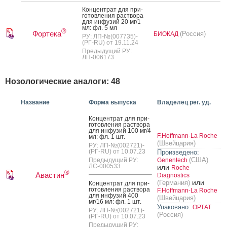
Кон­цен­трат для при­
готов­ле­ния рас­тво­ра
для ин­фу­зий 20 мг/1
мл: фл. 5 мл
®
Фортека
(Россия)
БИОКАД
РУ: ЛП-№(007735)-
(РГ-RU) от 19.11.24
Предыдущий РУ:
ЛП-006173
Нозологические аналоги: 48
Название
Форма выпуска
Владелец рег. уд.
Кон­цен­трат для при­
готов­ле­ния рас­тво­ра
для ин­фу­зий 100 мг/4
F.Hoffmann-La Roche
мл: фл. 1 шт.
(Швейцария)
РУ: ЛП-№(002721)-
(РГ-RU) от 10.07.23
Произведено:
(США)
Предыдущий РУ:
Genentech
ЛС-000533
или
Roche
®
Авастин
Diagnostics
или
(Германия)
Кон­цен­трат для при­
готов­ле­ния рас­тво­ра
F.Hoffmann-La Roche
для ин­фу­зий 400
(Швейцария)
мг/16 мл: фл. 1 шт.
Упаковано:
ОРТАТ
РУ: ЛП-№(002721)-
(Россия)
(РГ-RU) от 10.07.23
Предыдущий РУ: