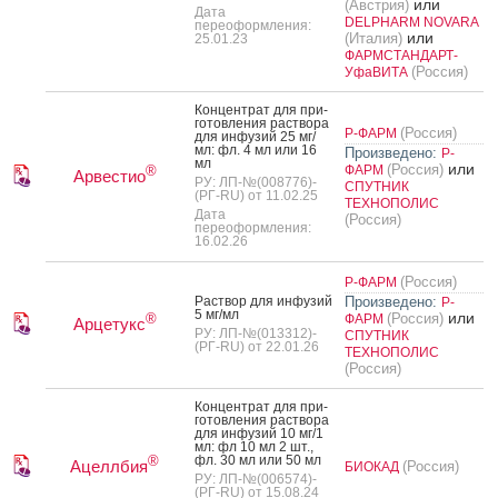
или
(Австрия)
Дата
DELPHARM NOVARA
переоформления:
или
(Италия)
25.01.23
ФАРМСТАНДАРТ-
(Россия)
УфаВИТА
Кон­цен­трат для при­
готов­ле­ния рас­тво­ра
(Россия)
Р-ФАРМ
для ин­фу­зий 25 мг/
мл: фл. 4 мл или 16
Произведено:
Р-
мл
или
(Россия)
ФАРМ
®
Арвестио
РУ: ЛП-№(008776)-
СПУТНИК
(РГ-RU) от 11.02.25
ТЕХНОПОЛИС
Дата
(Россия)
переоформления:
16.02.26
(Россия)
Р-ФАРМ
Рас­твор для ин­фу­зий
Произведено:
Р-
5 мг/мл
или
(Россия)
®
ФАРМ
Арцетукс
РУ: ЛП-№(013312)-
СПУТНИК
(РГ-RU) от 22.01.26
ТЕХНОПОЛИС
(Россия)
Кон­цен­трат для при­
готов­ле­ния рас­тво­ра
для ин­фу­зий 10 мг/1
мл: фл 10 мл 2 шт.,
фл. 30 мл или 50 мл
®
Ацеллбия
(Россия)
БИОКАД
РУ: ЛП-№(006574)-
(РГ-RU) от 15.08.24