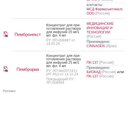
контакты:
МСД Фармасьютикалс
(Россия)
ООО
МЕДИЦИНСКИЕ
Кон­цен­трат для при­
ИННОВАЦИИ И
готов­ле­ния рас­тво­ра
для ин­фу­зий 25 мг/1
ТЕХНОЛОГИИ
Пембронекст
мл: фл. 4 мл
(Россия)
РУ: ЛП-008887 от
Произведено:
18.05.26
(Иран)
CINNAGEN
Кон­цен­трат для при­
готов­ле­ния рас­тво­ра
(Россия)
для ин­фу­зий 25 мг/1
ПК-137
мл: фл. 4 мл
Произведено:
Пемброриа
РУ: ЛП-№(007241)-
или
(Россия)
БИОКАД
(РГ-RU) от 14.10.24
(Россия)
ПК-137
Предыдущий РУ:
ЛП-008684
Реклама