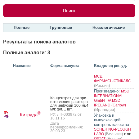
Полные
Групповые
Нозологические
Результаты поиска аналогов
Полные аналоги: 3
Название
Форма выпуска
Владелец рег. уд.
МСД
ФАРМАСЬЮТИКАЛС
(Россия)
Произведено:
MSD
INTERNATIONAL
Кон­цен­трат для при­
GmbH T/A MSD
готов­ле­ния рас­тво­ра
IRELAND (Carlow)
для ин­фу­зий 100 мг/4
мл: фл. 1 шт.
(Ирландия)
®
Китруда
РУ: ЛП-003972 от
Упаковка и
18.11.16
выпускающий
Дата
контроль качества:
переоформления:
SCHERING-PLOUGH
30.03.23
или
(Бельгия)
LABO
(Россия)
ОРТАТ