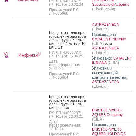
РУ: ЛП-№(004677)-
(РГ-RU) от 20.02.24
Succursale d'Aubonne
(Швейцария)
Предыдущий РУ:
ЛП-005886
ASTRAZENECA
(Швеция)
Кон­цен­трат для при­
Произведено:
готов­ле­ния рас­тво­ра
CATALENT INDIANA
для ин­фу­зий 50 мг/1
или
(США)
мл: фл. 2.4 мл или 10
мл 1 шт.
ASTRAZENECA
РУ: ЛП-№(009787)-
(Швеция)
®
Имфинзи
(РГ-RU) от 16.04.25
Упаковано:
CATALENT
Дата
(США)
INDIANA
переоформления:
Упаковка и
25.09.25
выпускающий
Предыдущий РУ:
контроль качества:
ЛП-005664
ASTRAZENECA
(Швеция)
Кон­цен­трат для при­
готов­ле­ния рас­тво­ра
для ин­фу­зий 10 мг/1
мл: фл. 4 мл
BRISTOL-MYERS
РУ: ЛП-№(000287)-
SQUIBB Company
(РГ-RU) от 22.06.21
(США)
Дата
Произведено:
переоформления:
18.10.24
BRISTOL-MYERS
SQUIBB HOLDINGS
Предыдущий РУ: