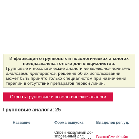
Информация о групповых и нозологических аналогах
предназначена только для специалистов.
Групповые и нозологические аналоги
не являются полными
аналогами препаратов
, решение об их использовании
может быть принято только специалистом при назначении
терапии в отсутствие препаратов первой линии.
Скрыть групповые и нозологические аналоги
Групповые аналоги: 25
Название
Форма выпуска
Владелец рег. уд.
Спрей на­заль­ный до­
зиро­ван­ный 27.5
ГлаксоСмитКляйн