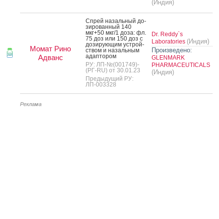
(Индия)
Спрей на­заль­ный до­
зиро­ван­ный 140
мкг+50 мкг/1 до­за: фл.
Dr. Reddy`s
75 доз или 150 доз с
(Индия)
Laboratories
до­зиру­ющим ус­трой­
Момат Рино
Произведено:
ством и на­заль­ным
адап­то­ром
Адванс
GLENMARK
РУ: ЛП-№(001749)-
PHARMACEUTICALS
(РГ-RU) от 30.01.23
(Индия)
Предыдущий РУ:
ЛП-003328
Реклама