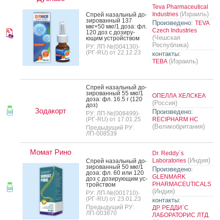
Teva Pharmaceutical
(Израиль)
Industries
Спрей на­заль­ный до­
зиро­ван­ный 137
Произведено:
TEVA
мкг+50 мкг/1 до­за: фл.
Czech Industries
120 доз с до­зиру­
(Чешская
ющим ус­трой­ством
Республика)
РУ: ЛП-№(004130)-
(РГ-RU) от 22.12.23
контакты:
(Израиль)
ТЕВА
Спрей на­заль­ный до­
зиро­ван­ный 55 мкг/1
ОПЕЛЛА ХЕЛСКЕА
до­за: фл. 16.5 г (120
(Россия)
доз)
Зодакорт
Произведено:
РУ: ЛП-№(008499)-
(РГ-RU) от 17.01.25
RECIPHARM HC
(Великобритания)
Предыдущий РУ:
ЛП-008539
Момат Рино
Dr. Reddy`s
(Индия)
Laboratories
Спрей на­заль­ный до­
зиро­ван­ный 50 мкг/1
Произведено:
до­за: фл. 60 или 120
GLENMARK
доз с до­зиру­ющим ус­
PHARMACEUTICALS
трой­ством
(Индия)
РУ: ЛП-№(001710)-
(РГ-RU) от 23.01.23
контакты:
Предыдущий РУ:
ДР. РЕДДИ`С
ЛП-003870
ЛАБОРАТОРИС ЛТД.