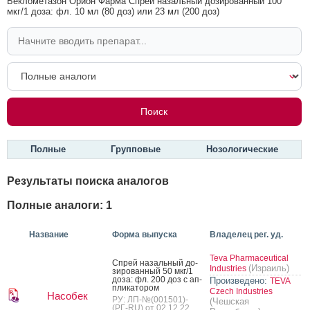
Беклометазон Орион Фарма Спрей назальный дозированный 100
мкг/1 доза: фл. 10 мл (80 доз) или 23 мл (200 доз)
Полные
Групповые
Нозологические
Результаты поиска аналогов
Полные аналоги: 1
Название
Форма выпуска
Владелец рег. уд.
Teva Pharmaceutical
Спрей на­заль­ный до­
(Израиль)
Industries
зиро­ван­ный 50 мкг/1
до­за: фл. 200 доз с ап­
Произведено:
TEVA
пли­като­ром
Czech Industries
Насобек
РУ: ЛП-№(001501)-
(Чешская
(РГ-RU) от 02.12.22