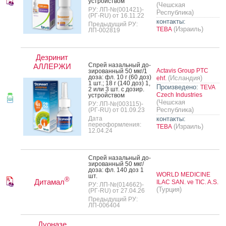
ус­трой­ством
(Чешская
РУ: ЛП-№(001421)-
Республика)
(РГ-RU) от 16.11.22
контакты:
Предыдущий РУ:
(Израиль)
ТЕВА
ЛП-002819
Дезринит
Спрей на­заль­ный до­
АЛЛЕРЖИ
Actavis Group PTC
зиро­ван­ный 50 мкг/1
до­за: фл. 10 г (60 доз)
(Исландия)
ehf.
1 шт.; 18 г (140 доз) 1,
Произведено:
TEVA
2 или 3 шт. с до­зир.
Czech Industries
ус­трой­ством
(Чешская
РУ: ЛП-№(003115)-
Республика)
(РГ-RU) от 01.09.23
Дата
контакты:
переоформления:
(Израиль)
ТЕВА
12.04.24
Спрей на­заль­ный до­
зиро­ван­ный 50 мкг/
до­за: фл. 140 доз 1
WORLD MEDICINE
шт.
®
Дитамал
ILAC SAN. ve TIC. A.S.
РУ: ЛП-№(014662)-
(Турция)
(РГ-RU) от 27.04.26
Предыдущий РУ:
ЛП-006404
Дуоназе