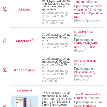
мкг/1 до­за: фл. 30, 60
(Россия)
Трейдинг
или 120 доз с до­зир.
Произведено:
Glaxo
рас­пы­ля­ющим ус­
Авамис
трой­ством
(Испания)
Wellcome
или
РУ: ЛП-№(003295)-
Glaxo Operations
(РГ-RU) от 28.09.23
UK
Предыдущий РУ:
(Великобритания)
ЛСР-000477/10
ОТИСИФАРМ
Спрей на­заль­ный до­
(Россия)
зиро­ван­ный 50 мкг/
Произведено:
®
до­за
Алленаза
ФАРМСТАНДАРТ-
РУ: ЛП-№(012994)-
ЛЕКСРЕДСТВА
(РГ-RU) от 25.12.25
(Россия)
Спрей на­заль­ный до­
Арт-инвест групп
зиро­ван­ный 50 мкг/1
(Россия)
до­за: фл. 18 г (140
доз)
Произведено:
Аллергомекс
РУ: ЛП-№(014623)-
ФОРТИВА МЕД
(РГ-RU) от 24.04.26
(Республика
Предыдущий РУ:
Беларусь)
ЛП-008556
Дезринит
Спрей на­заль­ный до­
Teva Pharmaceutical
зиро­ван­ный 50 мкг/1
(Израиль)
Industries
до­за: фл. 10 г (60 доз)
1 шт.; 18 г (140 доз) 1,
Произведено:
TEVA
2 или 3 шт. с до­зир.
Czech Industries