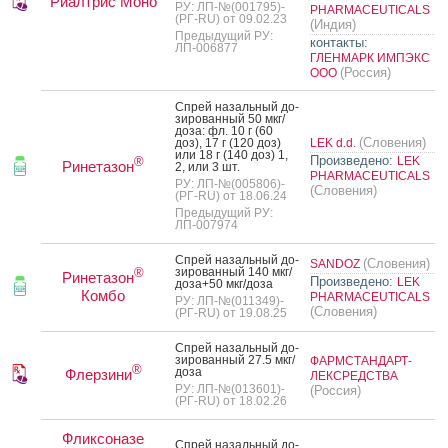
Риалтрис Моно
РУ: ЛП-№(001795)-
PHARMACEUTICALS
(РГ-RU) от 09.02.23
(Индия)
Предыдущий РУ:
контакты:
ЛП-006877
ГЛЕНМАРК ИМПЭКС
(Россия)
ООО
Спрей на­заль­ный до­
зиро­ван­ный 50 мкг/
до­за: фл. 10 г (60
(Словения)
доз), 17 г (120 доз)
LEK d.d.
или 18 г (140 доз) 1,
Произведено:
LEK
®
Ринетазон
2, или 3 шт.
PHARMACEUTICALS
РУ: ЛП-№(005806)-
(Словения)
(РГ-RU) от 18.06.24
Предыдущий РУ:
ЛП-007974
Спрей на­заль­ный до­
(Словения)
SANDOZ
зиро­ван­ный 140 мкг/
®
Ринетазон
Произведено:
LEK
до­за+50 мкг/до­за
Комбо
PHARMACEUTICALS
РУ: ЛП-№(011349)-
(Словения)
(РГ-RU) от 19.08.25
Спрей на­заль­ный до­
зиро­ван­ный 27.5 мкг/
ФАРМСТАНДАРТ-
®
до­за
Флерзини
ЛЕКСРЕДСТВА
РУ: ЛП-№(013601)-
(Россия)
(РГ-RU) от 18.02.26
Фликсоназе
Спрей на­заль­ный до­