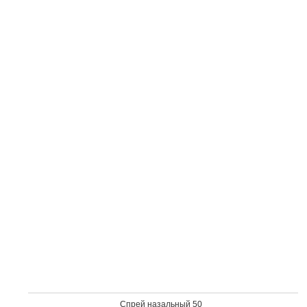
Спрей на­заль­ный 50