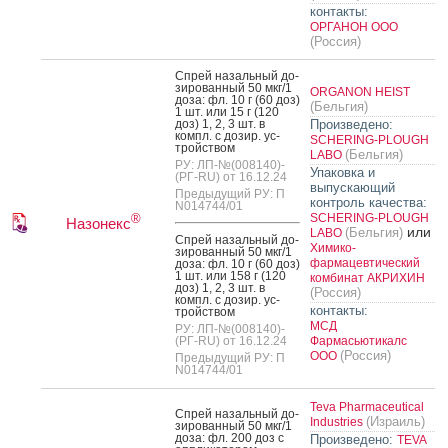
контакты:
ОРГАНОН ООО
(Россия)
Спрей на­заль­ный до­
зиро­ван­ный 50 мкг/1
ORGANON HEIST
до­за: фл. 10 г (60 доз)
(Бельгия)
1 шт. или 15 г (120
доз) 1, 2, 3 шт. в
Произведено:
компл. с до­зир. ус­
SCHERING-PLOUGH
трой­ством
(Бельгия)
LABO
РУ: ЛП-№(008140)-
Упаковка и
(РГ-RU) от 16.12.24
выпускающий
Предыдущий РУ: П
контроль качества:
N014744/01
SCHERING-PLOUGH
®
Назонекс
или
(Бельгия)
LABO
Спрей на­заль­ный до­
Химико-
зиро­ван­ный 50 мкг/1
фармацевтический
до­за: фл. 10 г (60 доз)
1 шт. или 158 г (120
комбинат АКРИХИН
доз) 1, 2, 3 шт. в
(Россия)
компл. с до­зир. ус­
контакты:
трой­ством
МСД
РУ: ЛП-№(008140)-
(РГ-RU) от 16.12.24
Фармасьютикалс
(Россия)
ООО
Предыдущий РУ: П
N014744/01
Teva Pharmaceutical
Спрей на­заль­ный до­
(Израиль)
Industries
зиро­ван­ный 50 мкг/1
до­за: фл. 200 доз с
Произведено:
TEVA