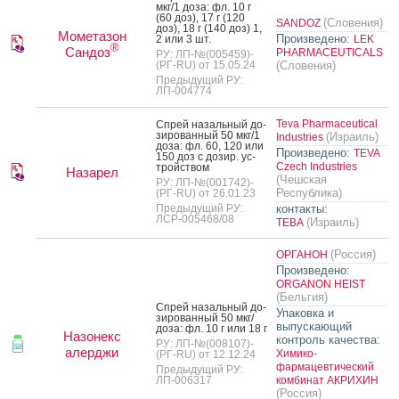
мкг/1 до­за: фл. 10 г
(60 доз), 17 г (120
(Словения)
SANDOZ
доз), 18 г (140 доз) 1,
Мометазон
Произведено:
2 или 3 шт.
LEK
®
Сандоз
PHARMACEUTICALS
РУ: ЛП-№(005459)-
(РГ-RU) от 15.05.24
(Словения)
Предыдущий РУ:
ЛП-004774
Teva Pharmaceutical
Спрей на­заль­ный до­
зиро­ван­ный 50 мкг/1
(Израиль)
Industries
до­за: фл. 60, 120 или
Произведено:
TEVA
150 доз с до­зир. ус­
Czech Industries
трой­ством
Назарел
(Чешская
РУ: ЛП-№(001742)-
Республика)
(РГ-RU) от 26.01.23
Предыдущий РУ:
контакты:
ЛСР-005468/08
(Израиль)
ТЕВА
(Россия)
ОРГАНОН
Произведено:
ORGANON HEIST
(Бельгия)
Спрей на­заль­ный до­
Упаковка и
зиро­ван­ный 50 мкг/
выпускающий
до­за: фл. 10 г или 18 г
Назонекс
контроль качества:
РУ: ЛП-№(008107)-
алерджи
Химико-
(РГ-RU) от 12.12.24
фармацевтический
Предыдущий РУ:
ЛП-006317
комбинат АКРИХИН
(Россия)