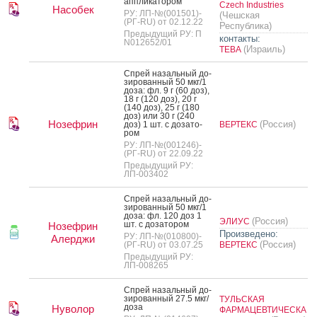
ап­пли­като­ром
Czech Industries
Насобек
РУ: ЛП-№(001501)-
(Чешская
(РГ-RU) от 02.12.22
Республика)
Предыдущий РУ: П
контакты:
N012652/01
(Израиль)
ТЕВА
Спрей на­заль­ный до­
зиро­ван­ный 50 мкг/1
до­за: фл. 9 г (60 доз),
18 г (120 доз), 20 г
(140 доз), 25 г (180
доз) или 30 г (240
Нозефрин
(Россия)
доз) 1 шт. с до­зато­
ВЕРТЕКС
ром
РУ: ЛП-№(001246)-
(РГ-RU) от 22.09.22
Предыдущий РУ:
ЛП-003402
Спрей на­заль­ный до­
зиро­ван­ный 50 мкг/1
до­за: фл. 120 доз 1
(Россия)
ЭЛИУС
шт. с до­зато­ром
Нозефрин
Произведено:
РУ: ЛП-№(010800)-
Алерджи
(Россия)
(РГ-RU) от 03.07.25
ВЕРТЕКС
Предыдущий РУ:
ЛП-008265
Спрей на­заль­ный до­
зиро­ван­ный 27.5 мкг/
ТУЛЬСКАЯ
до­за
Нуволор
ФАРМАЦЕВТИЧЕСКА