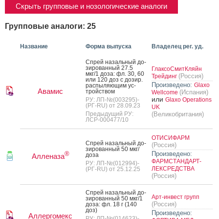
Скрыть групповые и нозологические аналоги
Групповые аналоги: 25
Название
Форма выпуска
Владелец рег. уд.
Спрей на­заль­ный до­
зиро­ван­ный 27.5
ГлаксоСмитКляйн
мкг/1 до­за: фл. 30, 60
(Россия)
Трейдинг
или 120 доз с до­зир.
Произведено:
Glaxo
рас­пы­ля­ющим ус­
Авамис
трой­ством
(Испания)
Wellcome
или
РУ: ЛП-№(003295)-
Glaxo Operations
(РГ-RU) от 28.09.23
UK
Предыдущий РУ:
(Великобритания)
ЛСР-000477/10
ОТИСИФАРМ
Спрей на­заль­ный до­
(Россия)
зиро­ван­ный 50 мкг/
Произведено:
®
до­за
Алленаза
ФАРМСТАНДАРТ-
РУ: ЛП-№(012994)-
ЛЕКСРЕДСТВА
(РГ-RU) от 25.12.25
(Россия)
Спрей на­заль­ный до­
Арт-инвест групп
зиро­ван­ный 50 мкг/1
(Россия)
до­за: фл. 18 г (140
доз)
Произведено:
Аллергомекс
РУ: ЛП-№(014623)-