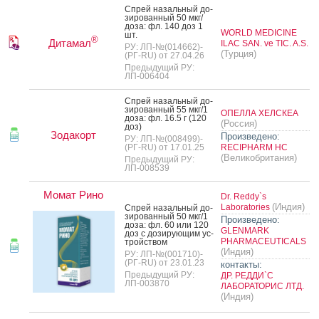
Спрей на­заль­ный до­
зиро­ван­ный 50 мкг/
до­за: фл. 140 доз 1
WORLD MEDICINE
шт.
®
Дитамал
ILAC SAN. ve TIC. A.S.
РУ: ЛП-№(014662)-
(Турция)
(РГ-RU) от 27.04.26
Предыдущий РУ:
ЛП-006404
Спрей на­заль­ный до­
зиро­ван­ный 55 мкг/1
ОПЕЛЛА ХЕЛСКЕА
до­за: фл. 16.5 г (120
(Россия)
доз)
Зодакорт
Произведено:
РУ: ЛП-№(008499)-
(РГ-RU) от 17.01.25
RECIPHARM HC
(Великобритания)
Предыдущий РУ:
ЛП-008539
Момат Рино
Dr. Reddy`s
(Индия)
Laboratories
Спрей на­заль­ный до­
зиро­ван­ный 50 мкг/1
Произведено:
до­за: фл. 60 или 120
GLENMARK
доз с до­зиру­ющим ус­
PHARMACEUTICALS
трой­ством
(Индия)
РУ: ЛП-№(001710)-
(РГ-RU) от 23.01.23
контакты:
Предыдущий РУ:
ДР. РЕДДИ`С
ЛП-003870
ЛАБОРАТОРИС ЛТД.
(Индия)