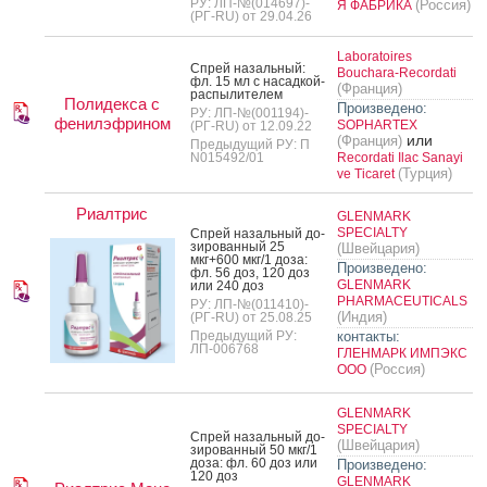
РУ: ЛП-№(014697)-
(Россия)
Я ФАБРИКА
(РГ-RU) от 29.04.26
Laboratoires
Спрей на­заль­ный:
Bouchara-Recordati
фл. 15 мл с на­сад­кой-
(Франция)
рас­пы­лите­лем
Полидекса с
Произведено:
РУ: ЛП-№(001194)-
фенилэфрином
SOPHARTEX
(РГ-RU) от 12.09.22
или
(Франция)
Предыдущий РУ: П
N015492/01
Recordati Ilac Sanayi
(Турция)
ve Ticaret
Риалтрис
GLENMARK
SPECIALTY
Спрей на­заль­ный до­
зиро­ван­ный 25
(Швейцария)
мкг+600 мкг/1 до­за:
Произведено:
фл. 56 доз, 120 доз
GLENMARK
или 240 доз
PHARMACEUTICALS
РУ: ЛП-№(011410)-
(Индия)
(РГ-RU) от 25.08.25
Предыдущий РУ:
контакты:
ЛП-006768
ГЛЕНМАРК ИМПЭКС
(Россия)
ООО
GLENMARK
SPECIALTY
Спрей на­заль­ный до­
(Швейцария)
зиро­ван­ный 50 мкг/1
до­за: фл. 60 доз или
Произведено:
120 доз
GLENMARK