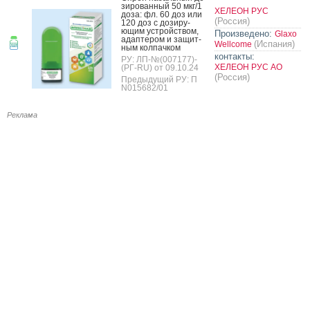
зиро­ван­ный 50 мкг/1
ХЕЛЕОН РУС
до­за: фл. 60 доз или
(Россия)
120 доз с до­зиру­
ющим ус­трой­ством,
Произведено:
Glaxo
адап­те­ром и за­щит­
(Испания)
Wellcome
ным кол­пачком
контакты:
РУ: ЛП-№(007177)-
ХЕЛЕОН РУС АО
(РГ-RU) от 09.10.24
(Россия)
Предыдущий РУ: П
N015682/01
Реклама