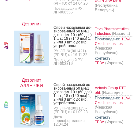
ФОРТИВА МЕД
(РГ-RU) от 24.04.26
(Республика
Предыдущий РУ:
Беларусь)
ЛП-008556
Дезринит
Спрей на­заль­ный до­
Teva Pharmaceutical
зиро­ван­ный 50 мкг/1
(Израиль)
Industries
до­за: фл. 10 г (60 доз)
1 шт.; 18 г (140 доз) 1,
Произведено:
TEVA
2 или 3 шт. с до­зир.
Czech Industries
ус­трой­ством
(Чешская
РУ: ЛП-№(001421)-
Республика)
(РГ-RU) от 16.11.22
контакты:
Предыдущий РУ:
(Израиль)
ТЕВА
ЛП-002819
Дезринит
Спрей на­заль­ный до­
АЛЛЕРЖИ
Actavis Group PTC
зиро­ван­ный 50 мкг/1
до­за: фл. 10 г (60 доз)
(Исландия)
ehf.
1 шт.; 18 г (140 доз) 1,
Произведено:
TEVA
2 или 3 шт. с до­зир.
Czech Industries
ус­трой­ством
(Чешская
РУ: ЛП-№(003115)-
Республика)
(РГ-RU) от 01.09.23
Дата
контакты:
переоформления:
(Израиль)
ТЕВА
12.04.24