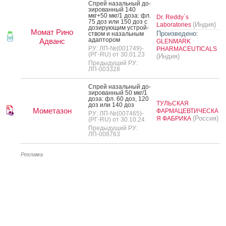
Спрей на­заль­ный до­
зиро­ван­ный 140
мкг+50 мкг/1 до­за: фл.
Dr. Reddy`s
75 доз или 150 доз с
(Индия)
Laboratories
до­зиру­ющим ус­трой­
Момат Рино
Произведено:
ством и на­заль­ным
адап­то­ром
Адванс
GLENMARK
РУ: ЛП-№(001749)-
PHARMACEUTICALS
(РГ-RU) от 30.01.23
(Индия)
Предыдущий РУ:
ЛП-003328
Спрей на­заль­ный до­
зиро­ван­ный 50 мкг/1
до­за: фл. 60 доз, 120
ТУЛЬСКАЯ
доз или 140 доз
Мометазон
ФАРМАЦЕВТИЧЕСКА
РУ: ЛП-№(007465)-
(Россия)
Я ФАБРИКА
(РГ-RU) от 30.10.24
Предыдущий РУ:
ЛП-008763
Реклама