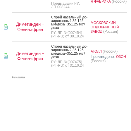
(Россия)
Я ФАБРИКА
Предыдущий РУ:
ЛП-008244
Спрей на­заль­ный до­
зиро­ван­ный 35.125
МОСКОВСКИЙ
Диметинден +
мкг/до­за+351.25 мкг/
ЭНДОКРИННЫЙ
до­за
Фенилэфрин
(Россия)
ЗАВОД
РУ: ЛП-№(007454)-
(РГ-RU) от 30.10.24
Спрей на­заль­ный до­
зиро­ван­ный 35.125
(Россия)
АТОЛЛ
Диметинден +
мкг/до­за+351.25 мкг/
Произведено:
ОЗОН
до­за
Фенилэфрин
(Россия)
РУ: ЛП-№(007475)-
(РГ-RU) от 31.10.24
Реклама