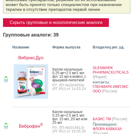
может быть принято только специалистом при назначении
терапии в отсутствие препаратов первой линии.
Скрыть групповые и нозологические аналоги
Групповые аналоги: 39
Название
Форма выпуска
Владелец рег. уд.
ВиброксДуо
GLENMARK
Кап­ли на­заль­ные
PHARMACEUTICALS
0.25 мг+2.5 мг/1 мл:
фл. 15 мл в компл. с
(Индия)
крыш­кой-пи­пет­кой
контакты:
РУ: ЛП-№(004859)-
ГЛЕНМАРК ИМПЭКС
(РГ-RU) от 14.03.24
(Россия)
ООО
Кап­ли на­заль­ные
0.25 мг+2.5 мг/1 мл:
(Россия)
фл. 15 мл, 20 мл или
БАЗИС ТМ
25 мл
Произведено:
®
Виброфен
РУ: ЛП-№(014913)-
ФЛОРА КАВКАЗА
(РГ-RU) от 19.05.26
(Россия)