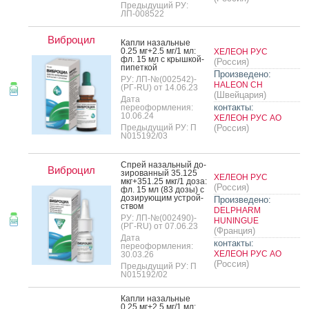
Предыдущий РУ:
ЛП-008522
Виброцил
Кап­ли на­заль­ные
0.25 мг+2.5 мг/1 мл:
ХЕЛЕОН РУС
фл. 15 мл с крыш­кой-
(Россия)
пи­пет­кой
Произведено:
РУ: ЛП-№(002542)-
HALEON CH
(РГ-RU) от 14.06.23
(Швейцария)
Дата
контакты:
переоформления:
10.06.24
ХЕЛЕОН РУС АО
Предыдущий РУ: П
(Россия)
N015192/03
Спрей на­заль­ный до­
Виброцил
зиро­ван­ный 35.125
ХЕЛЕОН РУС
мкг+351.25 мкг/1 до­за:
(Россия)
фл. 15 мл (83 до­зы) с
до­зиру­ющим ус­трой­
Произведено:
ством
DELPHARM
РУ: ЛП-№(002490)-
HUNINGUE
(РГ-RU) от 07.06.23
(Франция)
Дата
контакты:
переоформления:
ХЕЛЕОН РУС АО
30.03.26
(Россия)
Предыдущий РУ: П
N015192/02
Кап­ли на­заль­ные
0.25 мг+2.5 мг/1 мл: