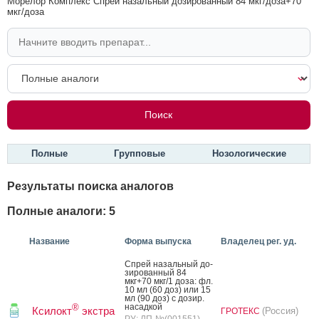
Морелор Комплекс Спрей назальный дозированный 84 мкг/доза+70
мкг/доза
Полные
Групповые
Нозологические
Результаты поиска аналогов
Полные аналоги: 5
Название
Форма выпуска
Владелец рег. уд.
Спрей на­заль­ный до­
зиро­ван­ный 84
мкг+70 мкг/1 до­за: фл.
10 мл (60 доз) или 15
мл (90 доз) с до­зир.
на­сад­кой
®
Ксилокт
экстра
(Россия)
ГРОТЕКС
РУ: ЛП-№(001551)-