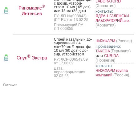
LABORATORIJ
с до­зир. ус­трой­
(Хорватия)
®
ством 10 мл ( 65 доз)
Риномарис
или 15 мл (85 доз)
контакты:
Интенсив
РУ: ЛП-№(008842)-
ЯДРАН-ГАЛЕНСКИ
(РГ-RU) от 13.02.25
ЛАБОРАТОРИЙ а.о.
Предыдущий РУ:
(Хорватия)
ЛП-006855
Спрей на­заль­ный до­
(Россия)
НИЖФАРМ
зиро­ван­ный 84
Произведено:
мкг+70 мкг/1 до­за: фл.
10 мл (60 доз) с до­
(Германия)
TAKEDA
зир. ус­трой­ством
или
CURIDA
®
Снуп
Экстра
РУ: ЛСР-006549/09
(Норвегия)
от 17.08.09
контакты:
Дата
НИЖФАРМ группа
переоформления:
(Россия)
компаний
02.05.23
Реклама