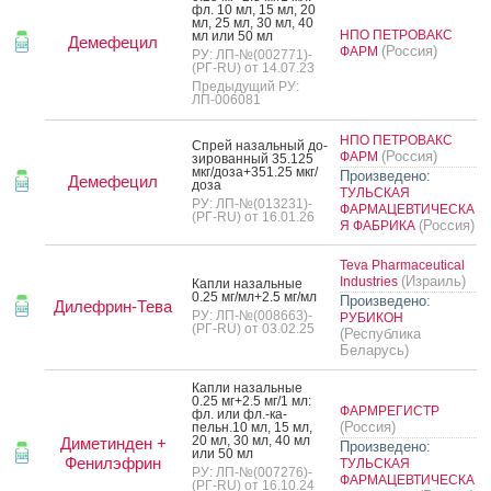
фл. 10 мл, 15 мл, 20
мл, 25 мл, 30 мл, 40
НПО ПЕТРОВАКС
мл или 50 мл
Демефецил
(Россия)
ФАРМ
РУ: ЛП-№(002771)-
(РГ-RU) от 14.07.23
Предыдущий РУ:
ЛП-006081
НПО ПЕТРОВАКС
Спрей на­заль­ный до­
(Россия)
ФАРМ
зиро­ван­ный 35.125
мкг/до­за+351.25 мкг/
Произведено:
Демефецил
до­за
ТУЛЬСКАЯ
РУ: ЛП-№(013231)-
ФАРМАЦЕВТИЧЕСКА
(РГ-RU) от 16.01.26
(Россия)
Я ФАБРИКА
Teva Pharmaceutical
(Израиль)
Industries
Кап­ли на­заль­ные
0.25 мг/мл+2.5 мг/мл
Произведено:
Дилефрин-Тева
РУ: ЛП-№(008663)-
РУБИКОН
(РГ-RU) от 03.02.25
(Республика
Беларусь)
Кап­ли на­заль­ные
0.25 мг+2.5 мг/1 мл:
ФАРМРЕГИСТР
фл. или фл.-ка­
(Россия)
пельн.10 мл, 15 мл,
20 мл, 30 мл, 40 мл
Диметинден +
Произведено:
или 50 мл
Фенилэфрин
ТУЛЬСКАЯ
РУ: ЛП-№(007276)-
ФАРМАЦЕВТИЧЕСКА
(РГ-RU) от 16.10.24