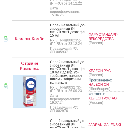
(РГ-RU) от 14.12.22
Дата
переоформления:
15.04.25
Спрей на­заль­ный до­
зиро­ван­ный 84
мкг+70 мкг/1 до­за: фл.
ФАРМСТАНДАРТ-
15 мл
Ксилонг Комбо
ЛЕКСРЕДСТВА
РУ: ЛП-№(008235)-
(Россия)
(РГ-RU) от 23.12.24
Предыдущий РУ:
ЛП-005937
Спрей на­заль­ный до­
Отривин
зиро­ван­ный 84
Комплекс
мкг+70 мкг/1 до­за: фл.
ХЕЛЕОН РУС
10 мл с до­зир. ус­
(Россия)
трой­ством, на­конеч­
ни­ком и за­щит­ным
Произведено:
кол­пачком
HALEON CH
РУ: ЛП-№(003273)-
(Швейцария)
(РГ-RU) от 26.09.23
контакты:
Дата
ХЕЛЕОН РУС АО
переоформления:
(Россия)
19.07.24
Предыдущий РУ:
ЛП-002976
Спрей на­заль­ный до­
зиро­ван­ный 84
JADRAN-GALENSKI
мкг+70 мкг/1 до­за: фл.