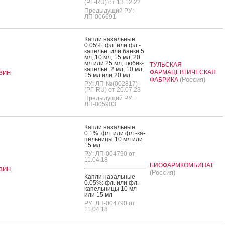
(РГ-RU) от 13.12.22
Предыдущий РУ:
ЛП-006691
Кап­ли на­заль­ные
0.05%: фл. или фл.-
ка­пельн. или бан­ки 5
мл, 10 мл, 15 мл, 20
мл или 25 мл; тю­бик-
ТУЛЬСКАЯ
ка­пельн. 2 мл, 10 мл,
зин
ФАРМАЦЕВТИЧЕСКАЯ
15 мл или 20 мл
(Россия)
ФАБРИКА
РУ: ЛП-№(002817)-
(РГ-RU) от 20.07.23
Предыдущий РУ:
ЛП-005903
Кап­ли на­заль­ные
0.1%: фл. или фл.-ка­
пель­ни­цы 10 мл или
15 мл
РУ: ЛП-004790 от
11.04.18
БИОФАРМКОМБИНАТ
зин
(Россия)
Кап­ли на­заль­ные
0.05%: фл. или фл.-
ка­пель­ни­цы 10 мл
или 15 мл
РУ: ЛП-004790 от
11.04.18