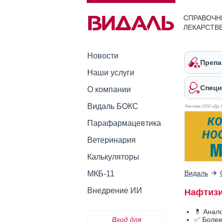
СПРАВОЧН
ЛЕКАРСТВ
Новости
Препа
Наши услуги
Специ
О компании
Видаль БОКС
Реклама. ООО «Др. 
Парафармацевтика
Ветеринария
Калькуляторы
Видаль
МКБ-11
Внедрение ИИ
Нафтизи
💊 Анал
Вход для
✅ Более