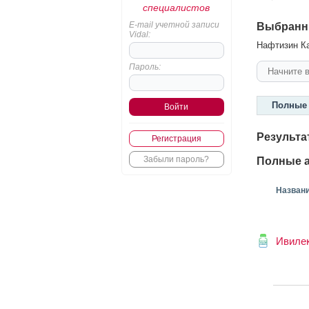
специалистов
E-mail учетной записи
Выбранн
Vidal:
Нафтизин Ка
Пароль:
Полные 
Результа
Регистрация
Забыли пароль?
Полные а
Назван
Ивиле