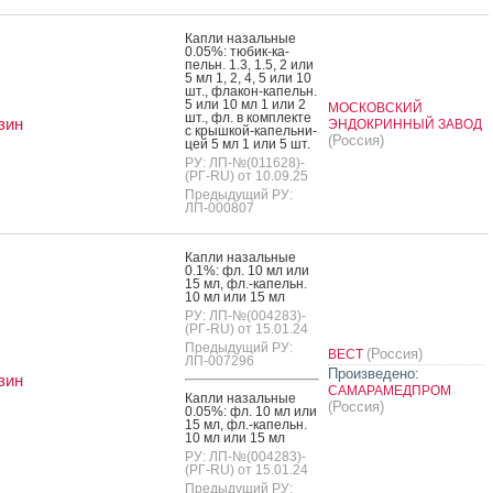
Кап­ли на­заль­ные
0.05%: тю­бик-ка­
пельн. 1.3, 1.5, 2 или
5 мл 1, 2, 4, 5 или 10
шт., фла­кон-ка­пельн.
5 или 10 мл 1 или 2
МОСКОВСКИЙ
шт., фл. в ком­плек­те
зин
ЭНДОКРИННЫЙ ЗАВОД
с крыш­кой-ка­пель­ни­
(Россия)
цей 5 мл 1 или 5 шт.
РУ: ЛП-№(011628)-
(РГ-RU) от 10.09.25
Предыдущий РУ:
ЛП-000807
Кап­ли на­заль­ные
0.1%: фл. 10 мл или
15 мл, фл.-ка­пельн.
10 мл или 15 мл
РУ: ЛП-№(004283)-
(РГ-RU) от 15.01.24
Предыдущий РУ:
(Россия)
ВЕСТ
ЛП-007296
Произведено:
зин
САМАРАМЕДПРОМ
Кап­ли на­заль­ные
(Россия)
0.05%: фл. 10 мл или
15 мл, фл.-ка­пельн.
10 мл или 15 мл
РУ: ЛП-№(004283)-
(РГ-RU) от 15.01.24
Предыдущий РУ: