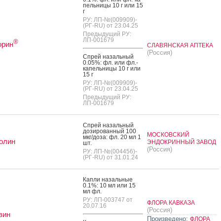
пель­ни­цы 10 г или 15
г
РУ: ЛП-№(009909)-
(РГ-RU) от 23.04.25
Предыдущий РУ:
ЛП-001679
®
рин
СЛАВЯНСКАЯ АПТЕКА
(Россия)
Спрей на­заль­ный
0.05%: фл. или фл.-
ка­пель­ни­цы 10 г или
15 г
РУ: ЛП-№(009909)-
(РГ-RU) от 23.04.25
Предыдущий РУ:
ЛП-001679
Спрей на­заль­ный
до­зиро­ван­ный 100
МОСКОВСКИЙ
мкг/до­за: фл. 20 мл 1
олин
ЭНДОКРИННЫЙ ЗАВОД
шт.
(Россия)
РУ: ЛП-№(004456)-
(РГ-RU) от 31.01.24
Кап­ли на­заль­ные
0.1%: 10 мл или 15
мл фл.
РУ: ЛП-003747 от
ФЛОРА КАВКАЗА
20.07.16
(Россия)
зин
Произведено:
ФЛОРА