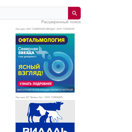
Расширенный поиск
Реклама. НАО "СЕВЕРНАЯ ЗВЕЗДА", ИНН 772
0185196
Реклама. АО "Видаль Рус", ИНН 772
8043605