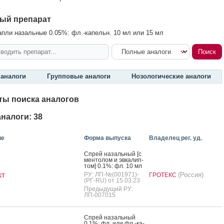
ый препарат
пли назальные 0.05%: фл.-капельн. 10 мл или 15 мл
аналоги
Групповые аналоги
Нозологические аналоги
ты поиска аналогов
налоги: 38
ие
Форма выпуска
Владелец рег. уд.
Спрей на­заль­ный [с
мен­то­лом и эв­ка­лип­
том] 0.1%: фл. 10 мл
кт
РУ: ЛП-№(001971)-
(Россия)
ГРОТЕКС
(РГ-RU) от 15.03.23
Предыдущий РУ:
ЛП-007015
Спрей на­заль­ный
0.1%: фл. или фл.-ка­