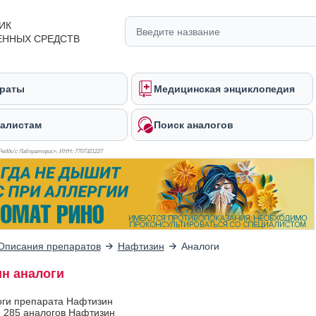
ИК
ЕННЫХ СРЕДСТВ
раты
Медицинская энциклопедия
алистам
Поиск аналогов
Редди’с Лабораторис», ИНН: 770
7321227
Описания препаратов
Нафтизин
Аналоги
н аналоги
оги препарата Нафтизин
 285 аналогов Нафтизин