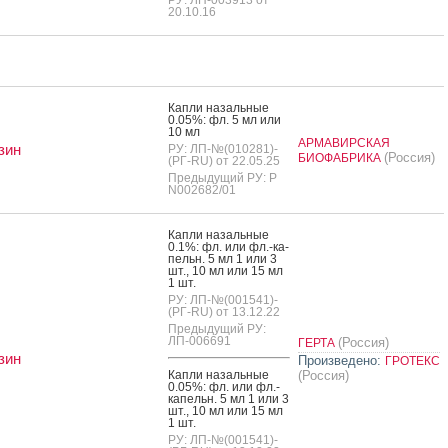
20.10.16
Кап­ли на­заль­ные
0.05%: фл. 5 мл или
10 мл
АРМАВИРСКАЯ
зин
РУ: ЛП-№(010281)-
(Россия)
БИОФАБРИКА
(РГ-RU) от 22.05.25
Предыдущий РУ: Р
N002682/01
Кап­ли на­заль­ные
0.1%: фл. или фл.-ка­
пельн. 5 мл 1 или 3
шт., 10 мл или 15 мл
1 шт.
РУ: ЛП-№(001541)-
(РГ-RU) от 13.12.22
Предыдущий РУ:
ЛП-006691
(Россия)
ГЕРТА
зин
Произведено:
ГРОТЕКС
Кап­ли на­заль­ные
(Россия)
0.05%: фл. или фл.-
ка­пельн. 5 мл 1 или 3
шт., 10 мл или 15 мл
1 шт.
РУ: ЛП-№(001541)-