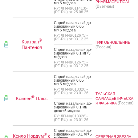
PHARMACEUTICAL
мг+5 мг/до­за
(Вьетнам)
РУ: ЛП-№(011413)-
(РГ-RU) от 25.08.25
Спрей на­заль­ный до­
зиро­ван­ный 0.05
мг+5 мг/до­за
РУ: ЛП-№(012675)-
(РГ-RU) от 03.12.25
®
Кватран
ПФК ОБНОВЛЕНИЕ
Пантенол
(Россия)
Спрей на­заль­ный до­
зиро­ван­ный 0.1 мг+5
мг/до­за
РУ: ЛП-№(012675)-
(РГ-RU) от 03.12.25
Спрей на­заль­ный до­
зиро­ван­ный 0.05
мг+5 мг/до­за
РУ: ЛП-№(013326)-
(РГ-RU) от 23.01.26
ТУЛЬСКАЯ
®
Ксилен
Плюс
ФАРМАЦЕВТИЧЕСКА
(Россия)
Я ФАБРИКА
Спрей на­заль­ный до­
зиро­ван­ный 0.1 мг/
до­за+5 мг/до­за
РУ: ЛП-№(013326)-
(РГ-RU) от 23.01.26
Спрей на­заль­ный до­
зиро­ван­ный (0.1 мг+5
®
Ксило Нордум
с
СЕВЕРНАЯ ЗВЕЗДА
мг)/до­за