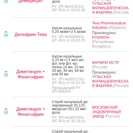
Демефецил
до­за
ТУЛЬСКАЯ
РУ: ЛП-№(013231)-
ФАРМАЦЕВТИЧЕСКА
(РГ-RU) от 16.01.26
(Россия)
Я ФАБРИКА
Teva Pharmaceutical
(Израиль)
Industries
Кап­ли на­заль­ные
0.25 мг/мл+2.5 мг/мл
Произведено:
Дилефрин-Тева
РУ: ЛП-№(008663)-
РУБИКОН
(РГ-RU) от 03.02.25
(Республика
Беларусь)
Кап­ли на­заль­ные
0.25 мг+2.5 мг/1 мл:
ФАРМРЕГИСТР
фл. или фл.-ка­
(Россия)
пельн.10 мл, 15 мл,
20 мл, 30 мл, 40 мл
Диметинден +
Произведено:
или 50 мл
Фенилэфрин
ТУЛЬСКАЯ
РУ: ЛП-№(007276)-
ФАРМАЦЕВТИЧЕСКА
(РГ-RU) от 16.10.24
(Россия)
Я ФАБРИКА
Предыдущий РУ:
ЛП-008244
Спрей на­заль­ный до­
зиро­ван­ный 35.125
МОСКОВСКИЙ
Диметинден +
мкг/до­за+351.25 мкг/
ЭНДОКРИННЫЙ
до­за
Фенилэфрин
(Россия)
ЗАВОД
РУ: ЛП-№(007454)-
(РГ-RU) от 30.10.24
Спрей на­заль­ный до­