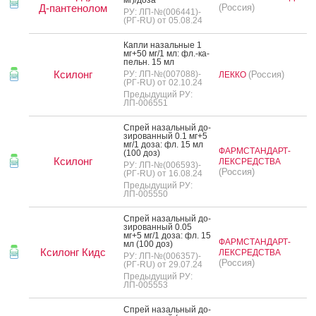
Д-пантенолом
(Россия)
РУ: ЛП-№(006441)-
(РГ-RU) от 05.08.24
Кап­ли на­заль­ные 1
мг+50 мг/1 мл: фл.-ка­
пельн. 15 мл
Ксилонг
РУ: ЛП-№(007088)-
(Россия)
ЛЕККО
(РГ-RU) от 02.10.24
Предыдущий РУ:
ЛП-006551
Спрей на­заль­ный до­
зиро­ван­ный 0.1 мг+5
мг/1 до­за: фл. 15 мл
ФАРМСТАНДАРТ-
(100 доз)
Ксилонг
ЛЕКСРЕДСТВА
РУ: ЛП-№(006593)-
(Россия)
(РГ-RU) от 16.08.24
Предыдущий РУ:
ЛП-005550
Спрей на­заль­ный до­
зиро­ван­ный 0.05
мг+5 мг/1 до­за: фл. 15
ФАРМСТАНДАРТ-
мл (100 доз)
Ксилонг Кидс
ЛЕКСРЕДСТВА
РУ: ЛП-№(006357)-
(Россия)
(РГ-RU) от 29.07.24
Предыдущий РУ:
ЛП-005553
Спрей на­заль­ный до­