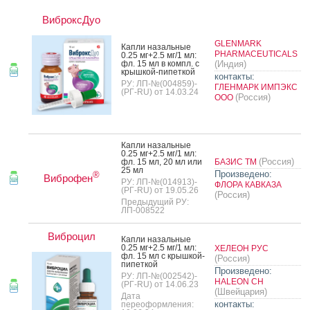
ВиброксДуо
GLENMARK
Кап­ли на­заль­ные
PHARMACEUTICALS
0.25 мг+2.5 мг/1 мл:
фл. 15 мл в компл. с
(Индия)
крыш­кой-пи­пет­кой
контакты:
РУ: ЛП-№(004859)-
ГЛЕНМАРК ИМПЭКС
(РГ-RU) от 14.03.24
(Россия)
ООО
Кап­ли на­заль­ные
0.25 мг+2.5 мг/1 мл:
(Россия)
фл. 15 мл, 20 мл или
БАЗИС ТМ
25 мл
Произведено:
®
Виброфен
РУ: ЛП-№(014913)-
ФЛОРА КАВКАЗА
(РГ-RU) от 19.05.26
(Россия)
Предыдущий РУ:
ЛП-008522
Виброцил
Кап­ли на­заль­ные
0.25 мг+2.5 мг/1 мл:
ХЕЛЕОН РУС
фл. 15 мл с крыш­кой-
(Россия)
пи­пет­кой
Произведено:
РУ: ЛП-№(002542)-
HALEON CH
(РГ-RU) от 14.06.23
(Швейцария)
Дата
контакты:
переоформления: