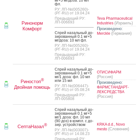
мг+5 мг/до­за: 10 мл
фл.
РУ: ЛП-№(005260)-
(РГ-RU) от 19.04.24
Предыдущий РУ:
Teva Pharmaceutical
ЛП-006693
Ринонорм
(Израиль)
Industries
Комфорт
Произведено:
Спрей на­заль­ный до­
(Германия)
Merckle
зиро­ван­ный 0.1 мг+5
мг/до­за: 10 мл фл.
РУ: ЛП-№(005260)-
(РГ-RU) от 19.04.24
Предыдущий РУ:
ЛП-006693
Спрей на­заль­ный до­
ОТИСИФАРМ
зиро­ван­ный 0.1 мг+5
(Россия)
мг/1 до­за: фл. 10 мл
®
или 15 мл
Риностоп
Произведено:
РУ: ЛП-№(006447)-
Двойная помощь
ФАРМСТАНДАРТ-
(РГ-RU) от 05.08.24
ЛЕКСРЕДСТВА
Предыдущий РУ:
(Россия)
ЛП-005808
Спрей на­заль­ный до­
зиро­ван­ный 0.1 мг+5
мг/1 до­за: фл. 10 мл
(90 доз) в компл. с до­
KRKA d.d., Novo
зир. ус­трой­ством
®
СептаНазал
(Словения)
mesto
РУ: ЛП-№(003007)-
(РГ-RU) от 14.08.23
Предыдущий РУ: