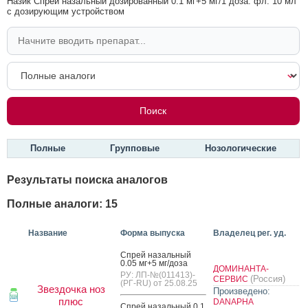
Назик Спрей назальный дозированный 0.1 мг+5 мг/1 доза: фл. 10 мл
с дозирующим устройством
Полные
Групповые
Нозологические
Результаты поиска аналогов
Полные аналоги: 15
Название
Форма выпуска
Владелец рег. уд.
Спрей на­заль­ный
0.05 мг+5 мг/до­за
ДОМИНАНТА-
РУ: ЛП-№(011413)-
(Россия)
СЕРВИС
(РГ-RU) от 25.08.25
Звездочка ноз
Произведено:
плюс
DANAPHA
Спрей на­заль­ный 0.1