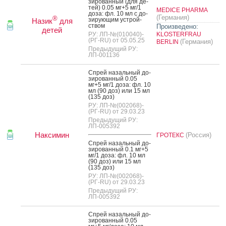
зиро­ван­ный (для де­
тей) 0.05 мг+5 мг/1
MEDICE PHARMA
до­за: фл. 10 мл с до­
(Германия)
®
зиру­ющим ус­трой­
Назик
для
ством
Произведено:
детей
РУ: ЛП-№(010040)-
KLOSTERFRAU
(РГ-RU) от 05.05.25
(Германия)
BERLIN
Предыдущий РУ:
ЛП-001136
Спрей на­заль­ный до­
зиро­ван­ный 0.05
мг+5 мг/1 до­за: фл. 10
мл (90 доз) или 15 мл
(135 доз)
РУ: ЛП-№(002068)-
(РГ-RU) от 29.03.23
Предыдущий РУ:
ЛП-005392
Наксимин
(Россия)
ГРОТЕКС
Спрей на­заль­ный до­
зиро­ван­ный 0.1 мг+5
мг/1 до­за: фл. 10 мл
(90 доз) или 15 мл
(135 доз)
РУ: ЛП-№(002068)-
(РГ-RU) от 29.03.23
Предыдущий РУ:
ЛП-005392
Спрей на­заль­ный до­
зиро­ван­ный 0.05