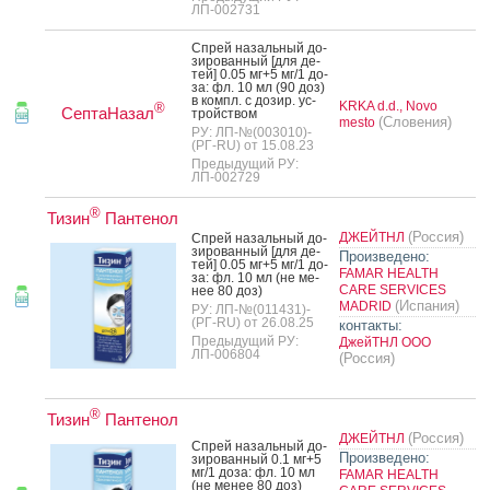
ЛП-002731
Спрей на­заль­ный до­
зиро­ван­ный [для де­
тей] 0.05 мг+5 мг/1 до­
за: фл. 10 мл (90 доз)
в компл. с до­зир. ус­
KRKA d.d., Novo
®
СептаНазал
трой­ством
(Словения)
mesto
РУ: ЛП-№(003010)-
(РГ-RU) от 15.08.23
Предыдущий РУ:
ЛП-002729
®
Тизин
Пантенол
(Россия)
ДЖЕЙТНЛ
Спрей на­заль­ный до­
зиро­ван­ный [для де­
Произведено:
тей] 0.05 мг+5 мг/1 до­
FAMAR HEALTH
за: фл. 10 мл (не ме­
CARE SERVICES
нее 80 доз)
(Испания)
MADRID
РУ: ЛП-№(011431)-
(РГ-RU) от 26.08.25
контакты:
Предыдущий РУ:
ДжейТНЛ ООО
ЛП-006804
(Россия)
®
Тизин
Пантенол
(Россия)
ДЖЕЙТНЛ
Спрей на­заль­ный до­
Произведено:
зиро­ван­ный 0.1 мг+5
мг/1 до­за: фл. 10 мл
FAMAR HEALTH
(не ме­нее 80 доз)