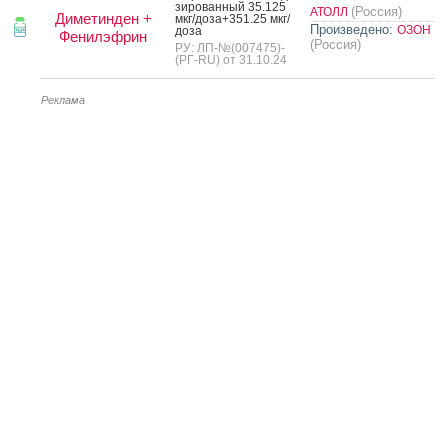
зиро­ван­ный 35.125
(Россия)
АТОЛЛ
Диметинден +
мкг/до­за+351.25 мкг/
Произведено:
ОЗОН
до­за
Фенилэфрин
(Россия)
РУ: ЛП-№(007475)-
(РГ-RU) от 31.10.24
Реклама