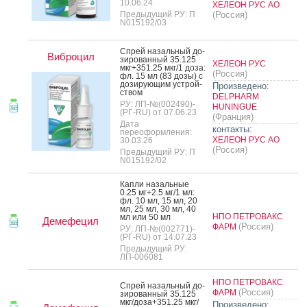
10.06.24
ХЕЛЕОН РУС АО
Предыдущий РУ: П
(Россия)
N015192/03
Спрей на­заль­ный до­
Виброцил
зиро­ван­ный 35.125
ХЕЛЕОН РУС
мкг+351.25 мкг/1 до­за:
(Россия)
фл. 15 мл (83 до­зы) с
до­зиру­ющим ус­трой­
Произведено:
ством
DELPHARM
РУ: ЛП-№(002490)-
HUNINGUE
(РГ-RU) от 07.06.23
(Франция)
Дата
контакты:
переоформления:
ХЕЛЕОН РУС АО
30.03.26
(Россия)
Предыдущий РУ: П
N015192/02
Кап­ли на­заль­ные
0.25 мг+2.5 мг/1 мл:
фл. 10 мл, 15 мл, 20
мл, 25 мл, 30 мл, 40
НПО ПЕТРОВАКС
мл или 50 мл
Демефецил
(Россия)
ФАРМ
РУ: ЛП-№(002771)-
(РГ-RU) от 14.07.23
Предыдущий РУ:
ЛП-006081
НПО ПЕТРОВАКС
Спрей на­заль­ный до­
(Россия)
ФАРМ
зиро­ван­ный 35.125
мкг/до­за+351.25 мкг/
Произведено: