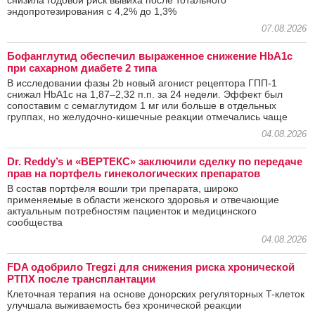
эндопротезирования с 4,2% до 1,3%
07.08.2026
Бофанглутид обеспечил выраженное снижение HbA1c
при сахарном диабете 2 типа
В исследовании фазы 2b новый агонист рецептора ГПП-1
снижал HbA1c на 1,87–2,32 п.п. за 24 недели. Эффект был
сопоставим с семаглутидом 1 мг или больше в отдельных
группах, но желудочно-кишечные реакции отмечались чаще
04.08.2026
Dr. Reddy’s и «ВЕРТЕКС» заключили сделку по передаче
прав на портфель гинекологических препаратов
В состав портфеля вошли три препарата, широко
применяемые в области женского здоровья и отвечающие
актуальным потребностям пациенток и медицинского
сообщества
04.08.2026
FDA одобрило Tregzi для снижения риска хронической
РТПХ после трансплантации
Клеточная терапия на основе донорских регуляторных T-клеток
улучшала выживаемость без хронической реакции