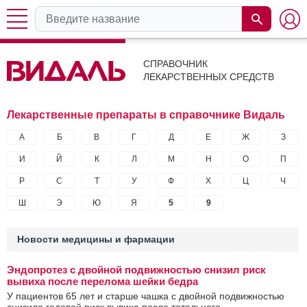
СПРАВОЧНИК
ЛЕКАРСТВЕННЫХ СРЕДСТВ
Лекарственные препараты в справочнике Видаль
А
Б
В
Г
Д
Е
Ж
З
И
Й
К
Л
М
Н
О
П
Р
С
Т
У
Ф
Х
Ц
Ч
Ш
Э
Ю
Я
5
9
Новости медицины и фармации
Эндопротез с двойной подвижностью снизил риск
вывиха после перелома шейки бедра
У пациентов 65 лет и старше чашка с двойной подвижностью
снизила годовой риск вывиха после тотального