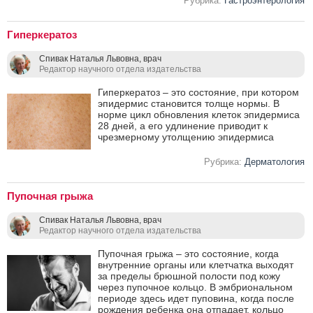
Рубрика:
Гастроэнтeрология
Гиперкератоз
Спивак Наталья Львовна, врач
Редактор научного отдела издательства
Гиперкератоз – это состояние, при котором
эпидермис становится толще нормы. В
норме цикл обновления клеток эпидермиса
28 дней, а его удлинение приводит к
чрезмерному утолщению эпидермиса
Рубрика:
Дерматология
Пупочная грыжа
Спивак Наталья Львовна, врач
Редактор научного отдела издательства
Пупочная грыжа – это состояние, когда
внутренние органы или клетчатка выходят
за пределы брюшной полости под кожу
через пупочное кольцо. В эмбриональном
периоде здесь идет пуповина, когда после
рождения ребенка она отпадает, кольцо