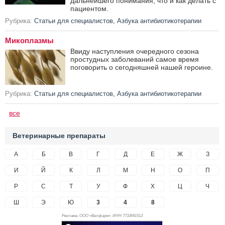
дальнейшего понимания, что и как делать с
пациентом.
Рубрика:
Статьи для специалистов
,
Азбука антибиотикотерапии
Микоплазмы
Ввиду наступления очередного сезона
простудных заболеваний самое время
поговорить о сегодняшней нашей героине.
Рубрика:
Статьи для специалистов
,
Азбука антибиотикотерапии
все
Ветеринарные препараты
А
Б
В
Г
Д
Е
Ж
З
И
Й
К
Л
М
Н
О
П
Р
С
Т
У
Ф
Х
Ц
Ч
Ш
Э
Ю
3
4
8
Реклама. ООО «Велфарм», ИНН 773
3691513