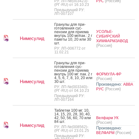
(Россия)
РУ: ЛП-№(003423)-
РУС
(РГ-RU) от 16.10.23
Предыдущий РУ:
ЛП-007107
Гра­нулы для при­
готов­ле­ния сус­
УСОЛЬЕ-
пензии для при­ема
внутрь 100 мг/пак.: 2 г
СИБИРСКИЙ
Нимесулид
па­кеты 10, 20 или 30
ХИМФАРМЗАВОД
шт.
(Россия)
РУ: ЛП-006772 от
11.02.21
Гра­нулы для при­
готов­ле­ния сус­
пензии для при­ема
внутрь 100 мг: пак. 2 г
ФОРМУЛА-ФР
4, 5, 6, 7, 8, 10, 20 или
(Россия)
Нимесулид
30 шт.
Произведено:
АВВА
РУ: ЛП-№(003340)-
(Россия)
РУС
(РГ-RU) от 04.10.23
Предыдущий РУ:
ЛП-007164
Таб­летки 100 мг: 10,
14, 15, 20, 28, 30, 40,
42, 50, 56, 60, 70 или
Велфарм УК
84 шт.
(Россия)
Нимесулид
РУ: ЛП-№(008562)-
Произведено:
(РГ-RU) от 23.01.25
(Россия)
ВЕЛФАРМ
Предыдущий РУ: