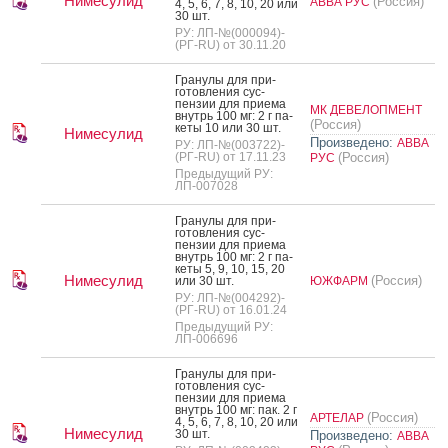
Нимесулид
(Россия)
АВВА РУС
4, 5, 6, 7, 8, 10, 20 или
30 шт.
РУ: ЛП-№(000094)-
(РГ-RU) от 30.11.20
Гра­нулы для при­
готов­ле­ния сус­
пензии для при­ема
МК ДЕВЕЛОПМЕНТ
внутрь 100 мг: 2 г па­
(Россия)
кеты 10 или 30 шт.
Нимесулид
Произведено:
АВВА
РУ: ЛП-№(003722)-
(РГ-RU) от 17.11.23
(Россия)
РУС
Предыдущий РУ:
ЛП-007028
Гра­нулы для при­
готов­ле­ния сус­
пензии для при­ема
внутрь 100 мг: 2 г па­
кеты 5, 9, 10, 15, 20
Нимесулид
(Россия)
или 30 шт.
ЮЖФАРМ
РУ: ЛП-№(004292)-
(РГ-RU) от 16.01.24
Предыдущий РУ:
ЛП-006696
Гра­нулы для при­
готов­ле­ния сус­
пензии для при­ема
внутрь 100 мг: пак. 2 г
(Россия)
АРТЕЛАР
4, 5, 6, 7, 8, 10, 20 или
Нимесулид
30 шт.
Произведено:
АВВА