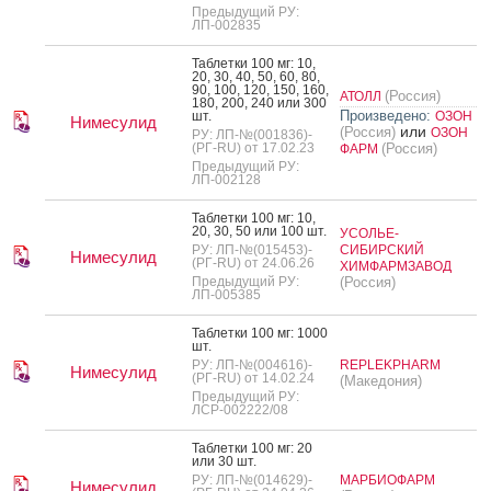
Предыдущий РУ:
ЛП-002835
Таб­летки 100 мг: 10,
20, 30, 40, 50, 60, 80,
90, 100, 120, 150, 160,
(Россия)
АТОЛЛ
180, 200, 240 или 300
Произведено:
шт.
ОЗОН
Нимесулид
или
(Россия)
ОЗОН
РУ: ЛП-№(001836)-
(РГ-RU) от 17.02.23
(Россия)
ФАРМ
Предыдущий РУ:
ЛП-002128
Таб­летки 100 мг: 10,
20, 30, 50 или 100 шт.
УСОЛЬЕ-
РУ: ЛП-№(015453)-
СИБИРСКИЙ
Нимесулид
(РГ-RU) от 24.06.26
ХИМФАРМЗАВОД
Предыдущий РУ:
(Россия)
ЛП-005385
Таб­летки 100 мг: 1000
шт.
РУ: ЛП-№(004616)-
REPLEKPHARM
Нимесулид
(РГ-RU) от 14.02.24
(Македония)
Предыдущий РУ:
ЛСР-002222/08
Таб­летки 100 мг: 20
или 30 шт.
РУ: ЛП-№(014629)-
МАРБИОФАРМ
Нимесулид