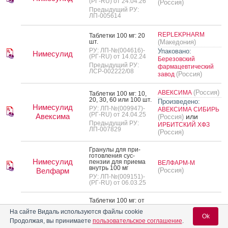
(РГ-RU) от 24.04.26
(Россия)
Предыдущий РУ:
ЛП-005614
REPLEKPHARM
Таб­летки 100 мг: 20
шт.
(Македония)
РУ: ЛП-№(004616)-
Упаковано:
Нимесулид
(РГ-RU) от 14.02.24
Березовский
Предыдущий РУ:
фармацевтический
ЛСР-002222/08
(Россия)
завод
(Россия)
АВЕКСИМА
Таб­летки 100 мг: 10,
20, 30, 60 или 100 шт.
Произведено:
Нимесулид
РУ: ЛП-№(009947)-
АВЕКСИМА СИБИРЬ
(РГ-RU) от 24.04.25
Авексима
или
(Россия)
Предыдущий РУ:
ИРБИТСКИЙ ХФЗ
ЛП-007829
(Россия)
Гра­нулы для при­
готов­ле­ния сус­
Нимесулид
пензии для при­ема
ВЕЛФАРМ-М
внутрь 100 мг
Велфарм
(Россия)
РУ: ЛП-№(009151)-
(РГ-RU) от 06.03.25
Таб­летки 100 мг: от
10 до 300 шт.
На сайте Видаль используются файлы cookie
(Россия)
ВЕЛФАРМ
РУ: ЛП-№(003505)-
Ok
Продолжая, вы принимаете
пользовательское соглашение
.
(РГ-RU) от 26.10.23
Произведено:
Нимесулид