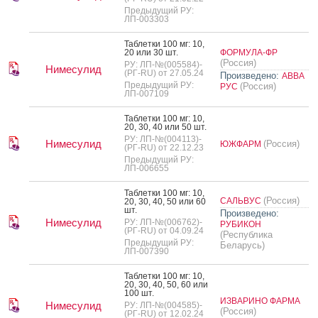
Предыдущий РУ:
ЛП-003303
Таб­летки 100 мг: 10,
20 или 30 шт.
ФОРМУЛА-ФР
(Россия)
РУ: ЛП-№(005584)-
Нимесулид
(РГ-RU) от 27.05.24
Произведено:
АВВА
Предыдущий РУ:
(Россия)
РУС
ЛП-007109
Таб­летки 100 мг: 10,
20, 30, 40 или 50 шт.
РУ: ЛП-№(004113)-
Нимесулид
(Россия)
ЮЖФАРМ
(РГ-RU) от 22.12.23
Предыдущий РУ:
ЛП-006655
Таб­летки 100 мг: 10,
(Россия)
САЛЬВУС
20, 30, 40, 50 или 60
шт.
Произведено:
Нимесулид
РУ: ЛП-№(006762)-
РУБИКОН
(РГ-RU) от 04.09.24
(Республика
Предыдущий РУ:
Беларусь)
ЛП-007390
Таб­летки 100 мг: 10,
20, 30, 40, 50, 60 или
100 шт.
ИЗВАРИНО ФАРМА
Нимесулид
РУ: ЛП-№(004585)-
(Россия)
(РГ-RU) от 12.02.24