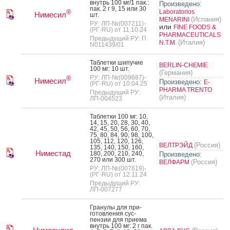
внутрь 100 мг/1 пак.:
Произведено:
пак. 2 г 9, 15 или 30
Laboratorios
®
Нимесил
шт.
(Испания)
MENARINI
РУ: ЛП-№(007211)-
или
FINE FOODS &
(РГ-RU) от 11.10.24
PHARMACEUTICALS
Предыдущий РУ: П
(Италия)
N.T.M.
N011439/01
Таб­летки ши­пучие
BERLIN-CHEMIE
100 мг: 10 шт.
(Германия)
РУ: ЛП-№(009687)-
®
Нимесил
Произведено:
E-
(РГ-RU) от 10.04.25
PHARMA TRENTO
Предыдущий РУ:
(Италия)
ЛП-004523
Таб­летки 100 мг: 10,
14, 15, 20, 28, 30, 40,
42, 45, 50, 56, 60, 70,
75, 80, 84, 90, 98, 100,
105, 112, 120, 126,
(Россия)
ВЕЛТРЭЙД
135, 140, 150, 160,
Ниместад
180, 200, 210, 240,
Произведено:
270 или 300 шт.
(Россия)
ВЕЛФАРМ
РУ: ЛП-№(007619)-
(РГ-RU) от 12.11.24
Предыдущий РУ:
ЛП-007277
Гра­нулы для при­
готов­ле­ния сус­
пензии для при­ема
внутрь 100 мг: 2 г пак.