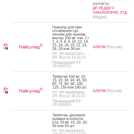
контакты:
ДР. РЕДДИ`С
ЛАБОРАТОРИС ЛТД.
(Индия)
Гра­нулы для при­
готов­ле­ния сус­
пензии для при­ема
внутрь 100 мг: пак. 2 г
2, 4, 6, 8, 9, 10, 12, 14,
15, 16, 18, 20, 22, 24,
®
Найсулид
(Россия)
АЛИУМ
26, 28 или 30 шт.
РУ: ЛП-№(001307)-
(РГ-RU) от 14.10.22
Предыдущий РУ:
ЛП-004722
Таб­летки 100 мг: 10,
15, 20, 30, 40, 45, 50,
60, 75, 80, 90, 100,
120, 150 или 180 шт.
®
Найсулид
(Россия)
АЛИУМ
РУ: ЛП-№(000660)-
(РГ-RU) от 30.03.22
Предыдущий РУ:
ЛП-001625
Таб­летки, дис­перги­
ру­емые в по­лос­ти
рта, 50 мг: 10, 20, 30,
40 или 50 шт.
РУ: ЛП-№(000642)-