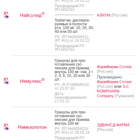
(РГ-RU) от 24.03.22
Предыдущий РУ:
ЛП-004763
®
Найсулид
(Россия)
АЛИУМ
Таб­летки, дис­перги­
ру­емые в по­лос­ти
рта, 100 мг: 10, 20, 30,
40 или 50 шт.
РУ: ЛП-№(000642)-
(РГ-RU) от 24.03.22
Предыдущий РУ:
ЛП-004763
Гра­нулы для при­
готов­ле­ния сус­
ФармФирма Сотекс
пензии для при­ема
(Россия)
внутрь 100 мг: пак. 2 г
2, 4, 6, 10, 20 или 30
Произведено:
шт.
®
Немулекс
ФармФирма Сотекс
РУ: ЛСР-006686/10
или
(Россия)
S.C.
от 15.07.10
ROMPHARM
Дата
(Румыния)
Company
переоформления:
17.01.22
Гра­нулы для при­
готов­ле­ния сус­
пензии для при­ема
внутрь 100 мг
ЭДВАНСД ФАРМА
Нимезолотон
РУ: ЛП-№(005622)-
(Россия)
(РГ-RU) от 29.05.24
Предыдущий РУ: