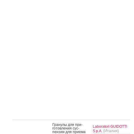
Гра­нулы для при­
Laboratori GUIDOTTI
готов­ле­ния сус­
(Италия)
S.p.A.
пензии для при­ема