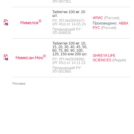
ЛП-007351
Таб­летки 100 мг: 20
шт.
(Россия)
ИРИС
РУ: ЛП-№(005447)-
®
Нимелок
Произведено:
АВВА
(РГ-RU) от 14.05.24
(Россия)
РУС
Предыдущий РУ:
ЛП-006635
Таб­летки 100 мг: 10,
15, 20, 30, 40, 45, 50,
60, 75, 80, 90, 100,
120, 150 или 200 шт.
SHREYA LIFE
®
Нимесан Нео
РУ: ЛП-№(003688)-
(Индия)
SCIENCES
(РГ-RU) от 14.11.23
Предыдущий РУ:
ЛП-001985
Реклама