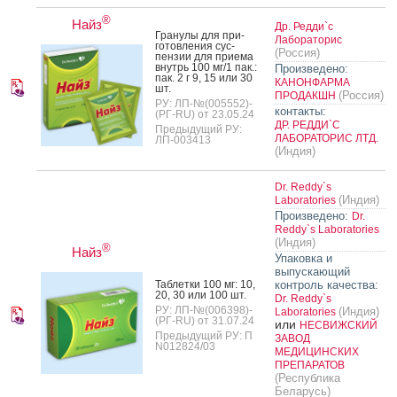
®
Найз
Др. Редди`с
Гра­нулы для при­
Лабораторис
готов­ле­ния сус­
(Россия)
пензии для при­ема
внутрь 100 мг/1 пак.:
Произведено:
пак. 2 г 9, 15 или 30
КАНОНФАРМА
шт.
(Россия)
ПРОДАКШН
РУ: ЛП-№(005552)-
контакты:
(РГ-RU) от 23.05.24
ДР. РЕДДИ`С
Предыдущий РУ:
ЛАБОРАТОРИС ЛТД.
ЛП-003413
(Индия)
Dr. Reddy`s
(Индия)
Laboratories
Произведено:
Dr.
Reddy`s Laboratories
(Индия)
®
Найз
Упаковка и
выпускающий
Таб­летки 100 мг: 10,
контроль качества:
20, 30 или 100 шт.
Dr. Reddy`s
РУ: ЛП-№(006398)-
(Индия)
Laboratories
(РГ-RU) от 31.07.24
или
НЕСВИЖСКИЙ
Предыдущий РУ: П
ЗАВОД
N012824/03
МЕДИЦИНСКИХ
ПРЕПАРАТОВ
(Республика
Беларусь)