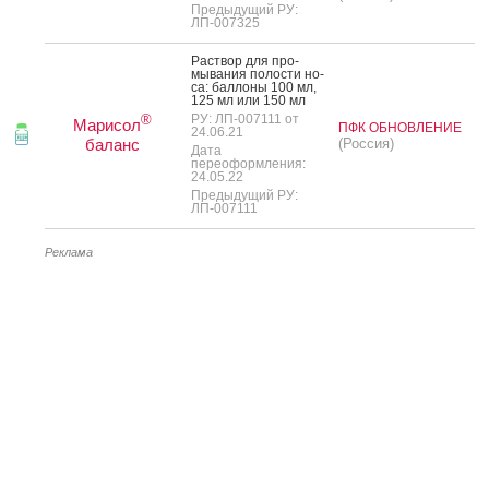
Предыдущий РУ:
ЛП-007325
Рас­твор для про­
мыва­ния по­лос­ти но­
са: бал­ло­ны 100 мл,
125 мл или 150 мл
РУ: ЛП-007111 от
®
Марисол
ПФК ОБНОВЛЕНИЕ
24.06.21
баланс
(Россия)
Дата
переоформления:
24.05.22
Предыдущий РУ:
ЛП-007111
Реклама