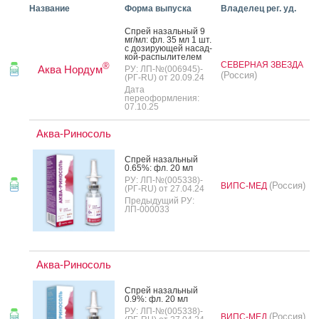
Название
Форма выпуска
Владелец рег. уд.
Спрей на­заль­ный 9
мг/мл: фл. 35 мл 1 шт.
с до­зиру­ющей на­сад­
кой-рас­пы­лите­лем
СЕВЕРНАЯ ЗВЕЗДА
®
Аква Нордум
РУ: ЛП-№(006945)-
(Россия)
(РГ-RU) от 20.09.24
Дата
переоформления:
07.10.25
Аква-Риносоль
Спрей на­заль­ный
0.65%: фл. 20 мл
РУ: ЛП-№(005338)-
(Россия)
ВИПС-МЕД
(РГ-RU) от 27.04.24
Предыдущий РУ:
ЛП-000033
Аква-Риносоль
Спрей на­заль­ный
0.9%: фл. 20 мл
РУ: ЛП-№(005338)-
(Россия)
ВИПС-МЕД