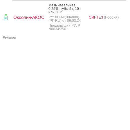
Мазь на­заль­ная
0.25%: ту­бы 5 г, 10 г
или 30 г
Оксолин-АКОС
РУ: ЛП-№(004800)-
(Россия)
СИНТЕЗ
(РГ-RU) от 06.03.24
Предыдущий РУ: Р
N003495/01
Реклама