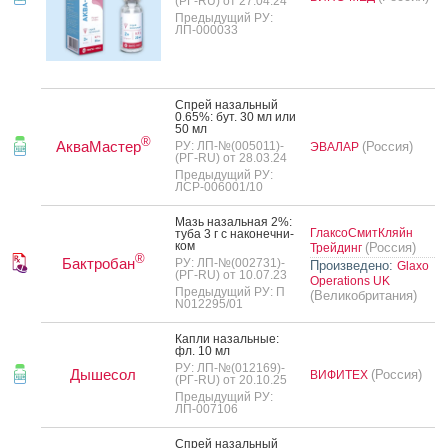
(РГ-RU) от 27.04.24
Предыдущий РУ:
ЛП-000033
Спрей на­заль­ный
0.65%: бут. 30 мл или
50 мл
®
АкваМастер
РУ: ЛП-№(005011)-
(Россия)
ЭВАЛАР
(РГ-RU) от 28.03.24
Предыдущий РУ:
ЛСР-006001/10
Мазь на­заль­ная 2%:
ГлаксоСмитКляйн
ту­ба 3 г с на­конеч­ни­
ком
(Россия)
Трейдинг
®
Бактробан
РУ: ЛП-№(002731)-
Произведено:
Glaxo
(РГ-RU) от 10.07.23
Operations UK
Предыдущий РУ: П
(Великобритания)
N012295/01
Кап­ли на­заль­ные:
фл. 10 мл
РУ: ЛП-№(012169)-
Дышесол
(Россия)
ВИФИТЕХ
(РГ-RU) от 20.10.25
Предыдущий РУ:
ЛП-007106
Спрей на­заль­ный