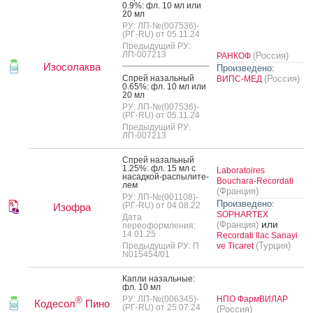
0.9%: фл. 10 мл или
20 мл
РУ: ЛП-№(007536)-
(РГ-RU) от 05.11.24
Предыдущий РУ:
ЛП-007213
(Россия)
РАНКОФ
Изосолаква
Произведено:
Спрей на­заль­ный
(Россия)
ВИПС-МЕД
0.65%: фл. 10 мл или
20 мл
РУ: ЛП-№(007536)-
(РГ-RU) от 05.11.24
Предыдущий РУ:
ЛП-007213
Спрей на­заль­ный
1.25%: фл. 15 мл с
Laboratoires
на­сад­кой-рас­пы­лите­
Bouchara-Recordati
лем
(Франция)
РУ: ЛП-№(001108)-
Произведено:
(РГ-RU) от 04.08.22
Изофра
SOPHARTEX
Дата
или
(Франция)
переоформления:
14.01.25
Recordati Ilac Sanayi
(Турция)
Предыдущий РУ: П
ve Ticaret
N015454/01
Кап­ли на­заль­ные:
фл. 10 мл
РУ: ЛП-№(006345)-
НПО ФармВИЛАР
®
Кодесол
Пино
(РГ-RU) от 25.07.24
(Россия)