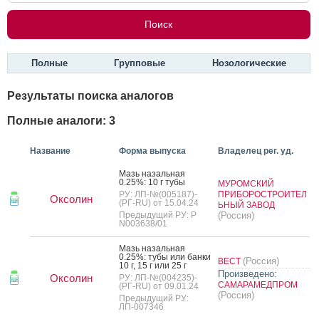
Полные
Групповые
Нозологические
Результаты поиска аналогов
Полные аналоги: 3
Название
Форма выпуска
Владелец рег. уд.
Мазь на­заль­ная
0.25%: 10 г ту­бы
МУРОМСКИЙ
РУ: ЛП-№(005187)-
ПРИБОРОСТРОИТЕЛ
Оксолин
(РГ-RU) от 15.04.24
ЬНЫЙ ЗАВОД
Предыдущий РУ: Р
(Россия)
N003638/01
Мазь на­заль­ная
0.25%: ту­бы или бан­ки
(Россия)
ВЕСТ
10 г, 15 г или 25 г
Произведено:
Оксолин
РУ: ЛП-№(004235)-
САМАРАМЕДПРОМ
(РГ-RU) от 09.01.24
(Россия)
Предыдущий РУ:
ЛП-007346