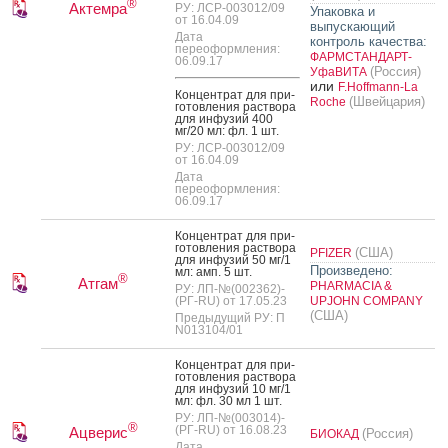
®
Актемра
РУ: ЛСР-003012/09
Упаковка и
от 16.04.09
выпускающий
Дата
контроль качества:
переоформления:
ФАРМСТАНДАРТ-
06.09.17
(Россия)
УфаВИТА
или
F.Hoffmann-La
Кон­цен­трат для при­
(Швейцария)
Roche
готов­ле­ния рас­тво­ра
для ин­фу­зий 400
мг/20 мл: фл. 1 шт.
РУ: ЛСР-003012/09
от 16.04.09
Дата
переоформления:
06.09.17
Кон­цен­трат для при­
готов­ле­ния рас­тво­ра
(США)
PFIZER
для ин­фу­зий 50 мг/1
Произведено:
мл: амп. 5 шт.
®
Атгам
PHARMACIA &
РУ: ЛП-№(002362)-
(РГ-RU) от 17.05.23
UPJOHN COMPANY
(США)
Предыдущий РУ: П
N013104/01
Кон­цен­трат для при­
готов­ле­ния рас­тво­ра
для ин­фу­зий 10 мг/1
мл: фл. 30 мл 1 шт.
РУ: ЛП-№(003014)-
®
(РГ-RU) от 16.08.23
Ацверис
(Россия)
БИОКАД
Дата