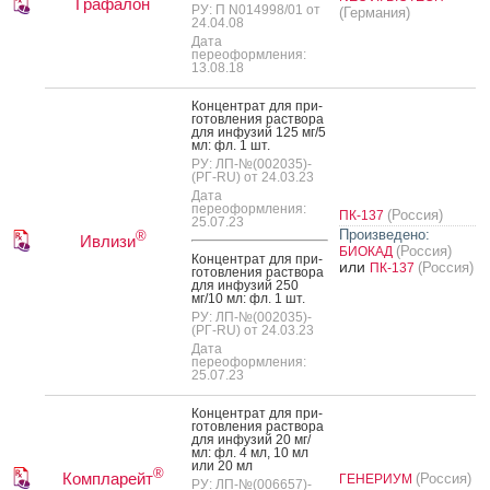
Графалон
РУ: П N014998/01 от
(Германия)
24.04.08
Дата
переоформления:
13.08.18
Кон­цен­трат для при­
готов­ле­ния рас­тво­ра
для ин­фу­зий 125 мг/5
мл: фл. 1 шт.
РУ: ЛП-№(002035)-
(РГ-RU) от 24.03.23
Дата
переоформления:
(Россия)
ПК-137
25.07.23
Произведено:
®
Ивлизи
(Россия)
БИОКАД
Кон­цен­трат для при­
или
(Россия)
ПК-137
готов­ле­ния рас­тво­ра
для ин­фу­зий 250
мг/10 мл: фл. 1 шт.
РУ: ЛП-№(002035)-
(РГ-RU) от 24.03.23
Дата
переоформления:
25.07.23
Кон­цен­трат для при­
готов­ле­ния рас­тво­ра
для ин­фу­зий 20 мг/
мл: фл. 4 мл, 10 мл
или 20 мл
®
Компларейт
(Россия)
ГЕНЕРИУМ
РУ: ЛП-№(006657)-