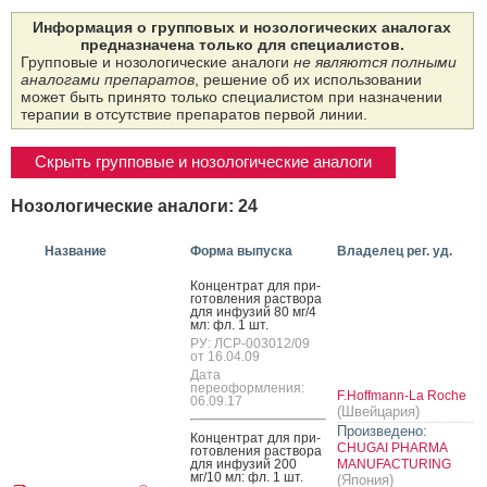
Информация о групповых и нозологических аналогах
предназначена только для специалистов.
Групповые и нозологические аналоги
не являются полными
аналогами препаратов
, решение об их использовании
может быть принято только специалистом при назначении
терапии в отсутствие препаратов первой линии.
Скрыть групповые и нозологические аналоги
Нозологические аналоги: 24
Название
Форма выпуска
Владелец рег. уд.
Кон­цен­трат для при­
готов­ле­ния рас­тво­ра
для ин­фу­зий 80 мг/4
мл: фл. 1 шт.
РУ: ЛСР-003012/09
от 16.04.09
Дата
переоформления:
F.Hoffmann-La Roche
06.09.17
(Швейцария)
Произведено:
Кон­цен­трат для при­
CHUGAI PHARMA
готов­ле­ния рас­тво­ра
для ин­фу­зий 200
MANUFACTURING
мг/10 мл: фл. 1 шт.
(Япония)