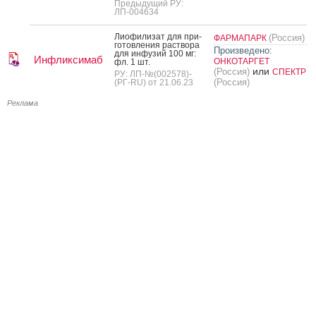
Предыдущий РУ:
ЛП-004634
Ли­офи­лизат для при­
(Россия)
ФАРМАПАРК
готов­ле­ния рас­тво­ра
Произведено:
для ин­фу­зий 100 мг:
Инфликсимаб
ОНКОТАРГЕТ
фл. 1 шт.
или
(Россия)
СПЕКТР
РУ: ЛП-№(002578)-
(Россия)
(РГ-RU) от 21.06.23
Реклама