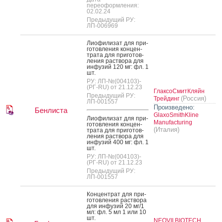
переоформления:
02.02.24
Предыдущий РУ:
ЛП-006969
Ли­офи­лизат для при­
готов­ле­ния кон­цен­
тра­та для при­готов­
ле­ния рас­тво­ра для
ин­фу­зий 120 мг: фл. 1
шт.
РУ: ЛП-№(004103)-
(РГ-RU) от 21.12.23
ГлаксоСмитКляйн
Предыдущий РУ:
(Россия)
Трейдинг
ЛП-001557
Произведено:
Бенлиста
GlaxoSmithKline
Ли­офи­лизат для при­
Manufacturing
готов­ле­ния кон­цен­
(Италия)
тра­та для при­готов­
ле­ния рас­тво­ра для
ин­фу­зий 400 мг: фл. 1
шт.
РУ: ЛП-№(004103)-
(РГ-RU) от 21.12.23
Предыдущий РУ:
ЛП-001557
Кон­цен­трат для при­
готов­ле­ния рас­тво­ра
для ин­фу­зий 20 мг/1
мл: фл. 5 мл 1 или 10
шт.
NEOVII BIOTECH