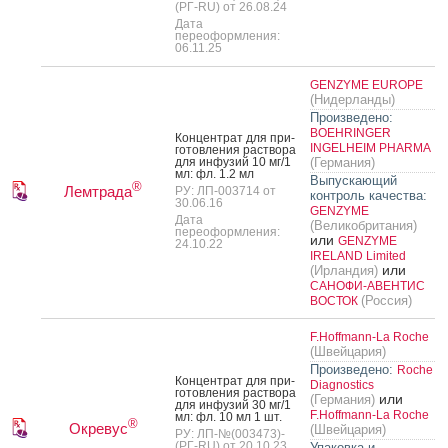
(РГ-RU) от 26.08.24
Дата
переоформления:
06.11.25
GENZYME EUROPE
(Нидерланды)
Произведено:
BOEHRINGER
Кон­цен­трат для при­
INGELHEIM PHARMA
готов­ле­ния рас­тво­ра
для ин­фу­зий 10 мг/1
(Германия)
мл: фл. 1.2 мл
Выпускающий
®
Лемтрада
РУ: ЛП-003714 от
контроль качества:
30.06.16
GENZYME
Дата
(Великобритания)
переоформления:
или
GENZYME
24.10.22
IRELAND Limited
или
(Ирландия)
САНОФИ-АВЕНТИС
(Россия)
ВОСТОК
F.Hoffmann-La Roche
(Швейцария)
Произведено:
Roche
Кон­цен­трат для при­
Diagnostics
готов­ле­ния рас­тво­ра
или
(Германия)
для ин­фу­зий 30 мг/1
F.Hoffmann-La Roche
мл: фл. 10 мл 1 шт.
®
Окревус
(Швейцария)
РУ: ЛП-№(003473)-
(РГ-RU) от 20.10.23
Упаковка и