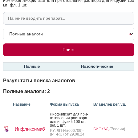
Ремикейд Лиофилизат для приготовления раствора для инфузий 100
мг: фл. 1 шт.
Полные
Нозологические
Результаты поиска аналогов
Полные аналоги: 2
Название
Форма выпуска
Владелец рег. уд.
Ли­офи­лизат для при­
готов­ле­ния рас­тво­ра
для ин­фу­зий 100 мг:
фл. 1 шт.
Инфликсимаб
(Россия)
БИОКАД
РУ: ЛП-№(006709)-
(РГ-RU) от 29.08.24