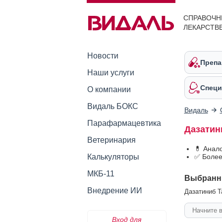
СПРАВОЧН
ЛЕКАРСТВ
Новости
Препа
Наши услуги
Специ
О компании
Видаль БОКС
Видаль
Парафармацевтика
Дазатин
Ветеринария
💊 Анал
Калькуляторы
✅ Более
МКБ-11
Выбранн
Внедрение ИИ
Дазатиниб Т
Вход для