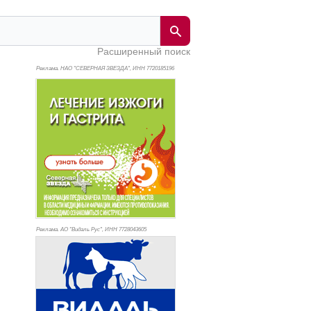
Расширенный поиск
Реклама. НАО "СЕВЕРНАЯ ЗВЕЗДА", ИНН 772
0185196
Реклама. АО "Видаль Рус", ИНН 772
8043605