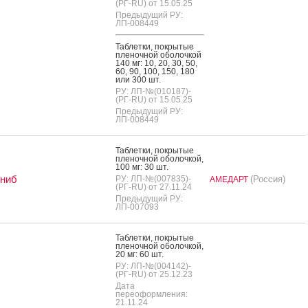
(РГ-RU) от 15.05.25
Предыдущий РУ:
ЛП-008449
Таб­летки, пок­ры­тые
пле­ноч­ной обо­лоч­кой
140 мг: 10, 20, 30, 50,
60, 90, 100, 150, 180
или 300 шт.
РУ: ЛП-№(010187)-
(РГ-RU) от 15.05.25
Предыдущий РУ:
ЛП-008449
Таб­летки, пок­ры­тые
пле­ноч­ной обо­лоч­кой,
100 мг: 30 шт.
иниб
РУ: ЛП-№(007835)-
(Россия)
АМЕДАРТ
(РГ-RU) от 27.11.24
Предыдущий РУ:
ЛП-007093
Таб­летки, пок­ры­тые
пле­ноч­ной обо­лоч­кой,
20 мг: 60 шт.
РУ: ЛП-№(004142)-
(РГ-RU) от 25.12.23
Дата
переоформления:
21.11.24