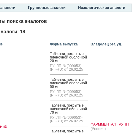
аналоги
Групповые аналоги
Нозологические аналоги
ты поиска аналогов
налоги: 18
ие
Форма выпуска
Владелец рег. уд.
Таб­летки, пок­ры­тые
пле­ноч­ной обо­лоч­кой
20 мг
РУ: ЛП-№(009053)-
(РГ-RU) от 26.02.25
Таб­летки, пок­ры­тые
пле­ноч­ной обо­лоч­кой
50 мг
РУ: ЛП-№(009053)-
(РГ-RU) от 26.02.25
Таб­летки, пок­ры­тые
пле­ноч­ной обо­лоч­кой
70 мг
РУ: ЛП-№(009053)-
(РГ-RU) от 26.02.25
ФАРММЕНТАЛ ГРУПП
иниб
(Россия)
Таб­летки, пок­ры­тые