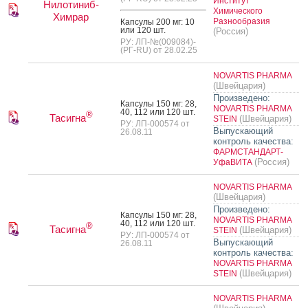
Институт
Нилотиниб-
Химического
Химрар
Разнообразия
Кап­су­лы 200 мг: 10
или 120 шт.
(Россия)
РУ: ЛП-№(009084)-
(РГ-RU) от 28.02.25
NOVARTIS PHARMA
(Швейцария)
Произведено:
Кап­су­лы 150 мг: 28,
NOVARTIS PHARMA
40, 112 или 120 шт.
®
Тасигна
(Швейцария)
STEIN
РУ: ЛП-000574 от
Выпускающий
26.08.11
контроль качества:
ФАРМСТАНДАРТ-
(Россия)
УфаВИТА
NOVARTIS PHARMA
(Швейцария)
Произведено:
Кап­су­лы 150 мг: 28,
NOVARTIS PHARMA
40, 112 или 120 шт.
®
Тасигна
(Швейцария)
STEIN
РУ: ЛП-000574 от
Выпускающий
26.08.11
контроль качества:
NOVARTIS PHARMA
(Швейцария)
STEIN
NOVARTIS PHARMA