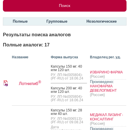
Полные
Групповые
Нозологические
Результаты поиска аналогов
Полные аналоги: 17
Название
Форма выпуска
Владелец рег. уд.
Кап­су­лы 150 мг: 40
или 120 шт.
ИЗВАРИНО ФАРМА
РУ: ЛП-№(005804)-
(Россия)
(РГ-RU) от 18.06.24
Произведено:
®
Лотнилиб
НАНОФАРМА
Кап­су­лы 200 мг: 40
ДЕВЕЛОПМЕНТ
или 120 шт.
(Россия)
РУ: ЛП-№(005804)-
(РГ-RU) от 18.06.24
Кап­су­лы 150 мг: 28
или 40 шт.
МЕДИКАЛ ЛИЗИНГ-
РУ: ЛП-№(006513)-
КОНСАЛТИНГ
(РГ-RU) от 09.08.24
(Россия)
Дата
Произведено: