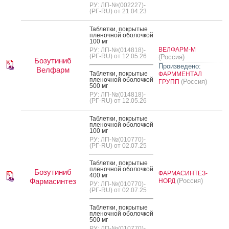
РУ: ЛП-№(002227)-
(РГ-RU) от 21.04.23
Таб­летки, пок­ры­тые
пле­ноч­ной обо­лоч­кой
100 мг
ВЕЛФАРМ-М
РУ: ЛП-№(014818)-
(РГ-RU) от 12.05.26
(Россия)
Бозутиниб
Произведено:
Велфарм
Таб­летки, пок­ры­тые
ФАРММЕНТАЛ
пле­ноч­ной обо­лоч­кой
(Россия)
ГРУПП
500 мг
РУ: ЛП-№(014818)-
(РГ-RU) от 12.05.26
Таб­летки, пок­ры­тые
пле­ноч­ной обо­лоч­кой
100 мг
РУ: ЛП-№(010770)-
(РГ-RU) от 02.07.25
Таб­летки, пок­ры­тые
пле­ноч­ной обо­лоч­кой
Бозутиниб
ФАРМАСИНТЕЗ-
400 мг
Фармасинтез
(Россия)
НОРД
РУ: ЛП-№(010770)-
(РГ-RU) от 02.07.25
Таб­летки, пок­ры­тые
пле­ноч­ной обо­лоч­кой
500 мг
РУ: ЛП-№(010770)-