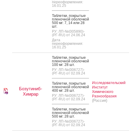
переоформления:
16.01.25
Таб­летки, пок­ры­тые
пле­ноч­ной обо­лоч­кой
500 мг: 7, 14 или 28
шт.
РУ: ЛП-№(005890)-
(РГ-RU) от 24.06.24
Дата
переоформления:
16.01.25
Таб­летки, пок­ры­тые
пле­ноч­ной обо­лоч­кой
100 мг: 28 шт.
РУ: ЛП-№(006727)-
(РГ-RU) от 02.09.24
Исследовательский
Таб­летки, пок­ры­тые
пле­ноч­ной обо­лоч­кой
Институт
Бозутиниб-
400 мг: 28 шт.
Химического
Химрар
РУ: ЛП-№(006727)-
Разнообразия
(РГ-RU) от 02.09.24
(Россия)
Таб­летки, пок­ры­тые
пле­ноч­ной обо­лоч­кой
500 мг: 28 шт.
РУ: ЛП-№(006727)-
(РГ-RU) от 02.09.24