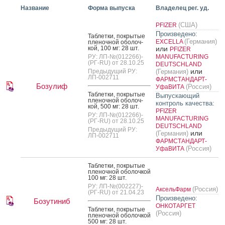
Название
Форма выпуска
Владелец рег. уд.
(США)
PFIZER
Произведено:
Таб­летки, пок­ры­тые
(Германия)
EXCELLA
пле­ноч­ной обо­лоч­
кой, 100 мг: 28 шт.
или
PFIZER
РУ: ЛП-№(012266)-
MANUFACTURING
(РГ-RU) от 28.10.25
DEUTSCHLAND
или
Предыдущий РУ:
(Германия)
ЛП-002711
ФАРМСТАНДАРТ-
Бозулиф
(Россия)
УфаВИТА
Таб­летки, пок­ры­тые
Выпускающий
пле­ноч­ной обо­лоч­
контроль качества:
кой, 500 мг: 28 шт.
PFIZER
РУ: ЛП-№(012266)-
MANUFACTURING
(РГ-RU) от 28.10.25
DEUTSCHLAND
Предыдущий РУ:
или
(Германия)
ЛП-002711
ФАРМСТАНДАРТ-
(Россия)
УфаВИТА
Таб­летки, пок­ры­тые
пле­ноч­ной обо­лоч­кой
100 мг: 28 шт.
РУ: ЛП-№(002227)-
(Россия)
АксельФарм
(РГ-RU) от 21.04.23
Произведено:
Бозутиниб
ОНКОТАРГЕТ
Таб­летки, пок­ры­тые
(Россия)
пле­ноч­ной обо­лоч­кой
500 мг: 28 шт.