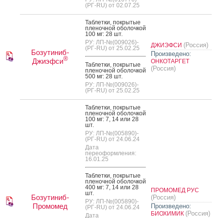
(РГ-RU) от 02.07.25
Таб­летки, пок­ры­тые
пле­ноч­ной обо­лоч­кой
100 мг: 28 шт.
РУ: ЛП-№(009026)-
(Россия)
ДЖИЭФСИ
(РГ-RU) от 25.02.25
Бозутиниб-
Произведено:
®
Джиэфси
ОНКОТАРГЕТ
Таб­летки, пок­ры­тые
(Россия)
пле­ноч­ной обо­лоч­кой
500 мг: 28 шт.
РУ: ЛП-№(009026)-
(РГ-RU) от 25.02.25
Таб­летки, пок­ры­тые
пле­ноч­ной обо­лоч­кой
100 мг: 7, 14 или 28
шт.
РУ: ЛП-№(005890)-
(РГ-RU) от 24.06.24
Дата
переоформления:
16.01.25
Таб­летки, пок­ры­тые
пле­ноч­ной обо­лоч­кой
400 мг: 7, 14 или 28
ПРОМОМЕД РУС
шт.
Бозутиниб-
(Россия)
РУ: ЛП-№(005890)-
Промомед
Произведено:
(РГ-RU) от 24.06.24
(Россия)
БИОХИМИК
Дата