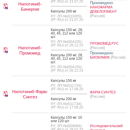
(РГ-RU) от 21.07.25
Произведено:
Нилотиниб-
НАНОФАРМА
Бинергия
Кап­су­лы 200 мг
ДЕВЕЛОПМЕНТ
(Россия)
РУ: ЛП-№(011005)-
(РГ-RU) от 21.07.25
Кап­су­лы 150 мг: 28,
40, 45, 112 или 120
шт.
РУ: ЛП-№(004155)-
ПРОМОМЕД РУС
(РГ-RU) от 26.12.23
Нилотиниб-
(Россия)
Промомед
Произведено:
Кап­су­лы 200 мг: 28,
(Россия)
БИОХИМИК
40, 45, 112 или 120
шт.
РУ: ЛП-№(004155)-
(РГ-RU) от 26.12.23
Кап­су­лы 150 мг
РУ: ЛП-№(011734)-
(РГ-RU) от 17.09.25
Нилотиниб-Фарм-
ФАРМ-СИНТЕЗ
Синтез
(Россия)
Кап­су­лы 200 мг
РУ: ЛП-№(011734)-
(РГ-RU) от 17.09.25
Кап­су­лы 150 мг: 10
или 120 шт.
РУ: ЛП-№(009084)-
Исследовательский
(РГ-RU) от 28.02.25