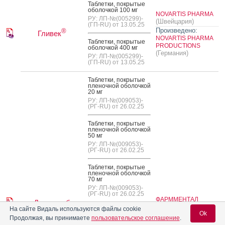
Таб­летки, пок­ры­тые
обо­лоч­кой 100 мг
NOVARTIS PHARMA
РУ: ЛП-№(005299)-
(Швейцария)
(ГП-RU) от 13.05.25
Произведено:
®
Гливек
NOVARTIS PHARMA
Таб­летки, пок­ры­тые
PRODUCTIONS
обо­лоч­кой 400 мг
(Германия)
РУ: ЛП-№(005299)-
(ГП-RU) от 13.05.25
Таб­летки, пок­ры­тые
пле­ноч­ной обо­лоч­кой
20 мг
РУ: ЛП-№(009053)-
(РГ-RU) от 26.02.25
Таб­летки, пок­ры­тые
пле­ноч­ной обо­лоч­кой
50 мг
РУ: ЛП-№(009053)-
(РГ-RU) от 26.02.25
Таб­летки, пок­ры­тые
пле­ноч­ной обо­лоч­кой
70 мг
РУ: ЛП-№(009053)-
(РГ-RU) от 26.02.25
ФАРММЕНТАЛ
Дазатиниб
(Россия)
ГРУПП
На сайте Видаль используются файлы cookie
Таб­летки, пок­ры­тые
Ok
пле­ноч­ной обо­лоч­кой
Продолжая, вы принимаете
пользовательское соглашение
.
80 мг