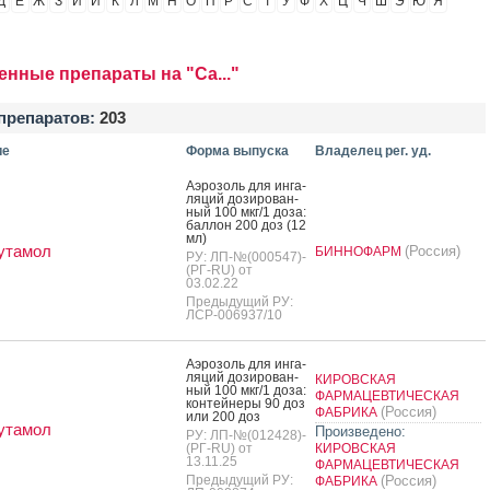
Д
Е
Ж
З
И
Й
К
Л
М
Н
О
П
Р
С
Т
У
Ф
Х
Ц
Ч
Ш
Э
Ю
Я
енные препараты на "Са..."
препаратов:
203
ие
Форма выпуска
Владелец рег. уд.
А­эро­золь для ин­га­
ляций до­зиро­ван­
ный 100 мкг/1 до­за:
бал­лон 200 доз (12
мл)
утамол
(Россия)
БИННОФАРМ
РУ: ЛП-№(000547)-
(РГ-RU) от
03.02.22
Предыдущий РУ:
ЛСР-006937/10
А­эро­золь для ин­га­
ляций до­зиро­ван­
КИРОВСКАЯ
ный 100 мкг/1 до­за:
ФАРМАЦЕВТИЧЕСКАЯ
кон­тей­не­ры 90 доз
(Россия)
ФАБРИКА
или 200 доз
утамол
Произведено:
РУ: ЛП-№(012428)-
(РГ-RU) от
КИРОВСКАЯ
13.11.25
ФАРМАЦЕВТИЧЕСКАЯ
Предыдущий РУ:
(Россия)
ФАБРИКА