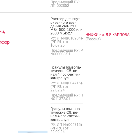
Предыдущий РУ:
ЛП-002852
Рас­твор для внут­
ри­вен­но­го вве­
дения 240-1500
МБк: 500, 1000 или
ий,
2000 МБк фл.
НИФХИ им. Л.Я.КАРПОВА
РУ: ЛП-№(010904)-
(Россия)
ифор
(РГ-RU) от
10.07.25
Предыдущий РУ: Р
N000008/01
Гра­нулы го­ме­опа­
тичес­кие C5: пе­
нал 4 г со счет­чи­
ком гра­нул
РУ: ЛП-№(004715)-
(РГ-RU) от
22.02.24
Предыдущий РУ: П
N011372/01
Гра­нулы го­ме­опа­
тичес­кие C9: пе­
нал 4 г со счет­чи­
ком гра­нул
РУ: ЛП-№(004715)-
(РГ-RU) от
22.02.24