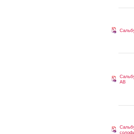
Сальб
Сальб
АВ
Сальб
солоф