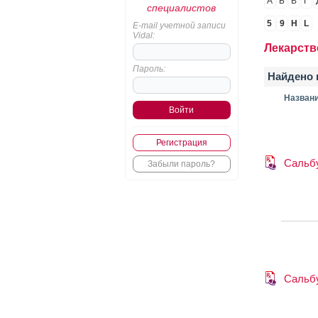
А
Б
В
Г
специалистов
5
9
H
L
E-mail учетной записи
Vidal:
Лекарств
Пароль:
Найдено 
Назван
Регистрация
Сальб
Забыли пароль?
Сальб