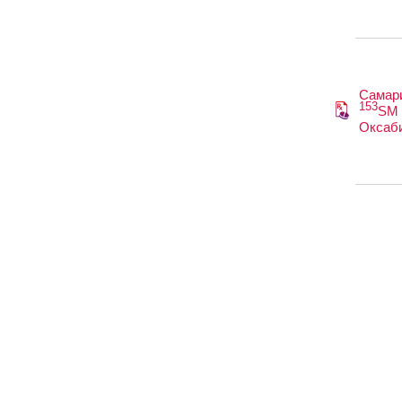
Самар
153
SM
Оксаб