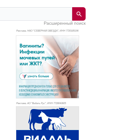
Расширенный поиск
Реклама. НАО "СЕВЕРНАЯ ЗВЕЗДА", ИНН 772
0185196
Реклама. АО "Видаль Рус", ИНН 772
8043605