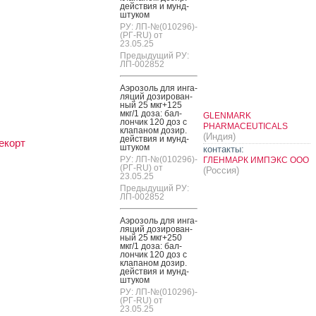
дей­ствия и мунд­
шту­ком
РУ: ЛП-№(010296)-
(РГ-RU) от
23.05.25
Предыдущий РУ:
ЛП-002852
А­эро­золь для ин­га­
ляций до­зиро­ван­
ный 25 мкг+125
мкг/1 до­за: бал­
GLENMARK
лончик 120 доз с
PHARMACEUTICALS
кла­паном до­зир.
(Индия)
дей­ствия и мунд­
екорт
шту­ком
контакты:
РУ: ЛП-№(010296)-
ГЛЕНМАРК ИМПЭКС ООО
(РГ-RU) от
(Россия)
23.05.25
Предыдущий РУ:
ЛП-002852
А­эро­золь для ин­га­
ляций до­зиро­ван­
ный 25 мкг+250
мкг/1 до­за: бал­
лончик 120 доз с
кла­паном до­зир.
дей­ствия и мунд­
шту­ком
РУ: ЛП-№(010296)-
(РГ-RU) от
23.05.25