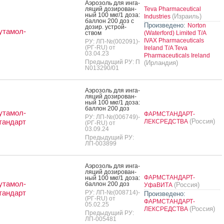
А­эро­золь для ин­га­
ляций до­зиро­ван­
Teva Pharmaceutical
ный 100 мкг/1 до­за:
(Израиль)
Industries
бал­лон 200 доз с
Произведено:
Norton
до­зир. ус­трой­
утамол-
ством
(Waterford) Limited T/A
IVAX Pharmaceuticals
РУ: ЛП-№(002091)-
(РГ-RU) от
Ireland T/A Teva
03.04.23
Pharmaceuticals Ireland
Предыдущий РУ: П
(Ирландия)
N013290/01
А­эро­золь для ин­га­
ляций до­зиро­ван­
ный 100 мкг/1 до­за:
бал­лон 200 доз
утамол-
ФАРМСТАНДАРТ-
РУ: ЛП-№(006749)-
тандарт
(Россия)
ЛЕКСРЕДСТВА
(РГ-RU) от
03.09.24
Предыдущий РУ:
ЛП-003899
А­эро­золь для ин­га­
ляций до­зиро­ван­
ФАРМСТАНДАРТ-
ный 100 мкг/1 до­за:
утамол-
бал­лон 200 доз
(Россия)
УфаВИТА
тандарт
РУ: ЛП-№(008714)-
Произведено:
(РГ-RU) от
ФАРМСТАНДАРТ-
05.02.25
(Россия)
ЛЕКСРЕДСТВА
Предыдущий РУ:
ЛП-005481