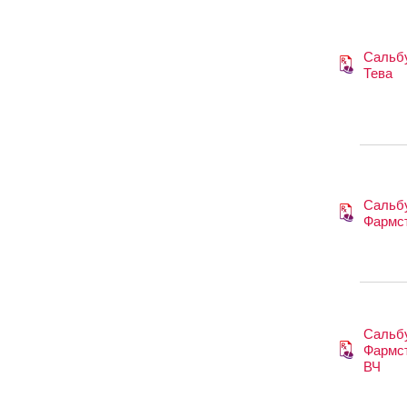
Сальб
Тева
Сальб
Фармс
Сальб
Фармс
ВЧ