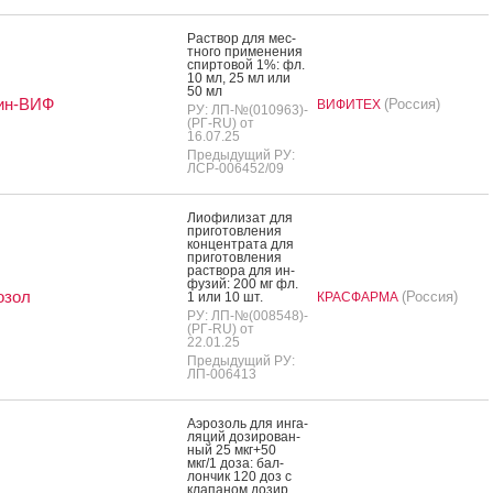
Рас­твор для мес­
тно­го при­мене­ния
спир­то­вой 1%: фл.
10 мл, 25 мл или
50 мл
ин-ВИФ
(Россия)
ВИФИТЕХ
РУ: ЛП-№(010963)-
(РГ-RU) от
16.07.25
Предыдущий РУ:
ЛСР-006452/09
Ли­офи­лизат для
при­готов­ле­ния
кон­цен­тра­та для
при­готов­ле­ния
рас­тво­ра для ин­
фу­зий: 200 мг фл.
озол
(Россия)
1 или 10 шт.
КРАСФАРМА
РУ: ЛП-№(008548)-
(РГ-RU) от
22.01.25
Предыдущий РУ:
ЛП-006413
А­эро­золь для ин­га­
ляций до­зиро­ван­
ный 25 мкг+50
мкг/1 до­за: бал­
лончик 120 доз с
кла­паном до­зир.