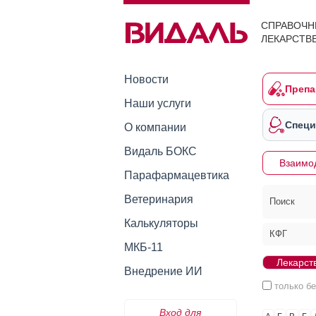
СПРАВОЧН
ЛЕКАРСТВ
Новости
Препа
Наши услуги
Специ
О компании
Видаль БОКС
Взаимо
Парафармацевтика
Ветеринария
Поиск
Калькуляторы
КФГ
МКБ-11
Внедрение ИИ
только б
Вход для