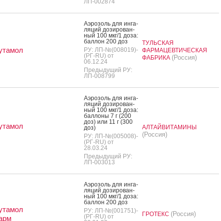
ЛП-002874
А­эро­золь для ин­га­
ляций до­зиро­ван­
ный 100 мкг/1 до­за:
бал­лон 200 доз
ТУЛЬСКАЯ
утамол
РУ: ЛП-№(008019)-
ФАРМАЦЕВТИЧЕСКАЯ
(РГ-RU) от
(Россия)
ФАБРИКА
06.12.24
Предыдущий РУ:
ЛП-008799
А­эро­золь для ин­га­
ляций до­зиро­ван­
ный 100 мкг/1 до­за:
бал­ло­ны 7 г (200
доз) или 11 г (300
утамол
АЛТАЙВИТАМИНЫ
доз)
(Россия)
РУ: ЛП-№(005008)-
(РГ-RU) от
28.03.24
Предыдущий РУ:
ЛП-003013
А­эро­золь для ин­га­
ляций до­зиро­ван­
ный 100 мкг/1 до­за:
бал­лон 200 доз
утамол
РУ: ЛП-№(001751)-
(Россия)
ГРОТЕКС
(РГ-RU) от
арм