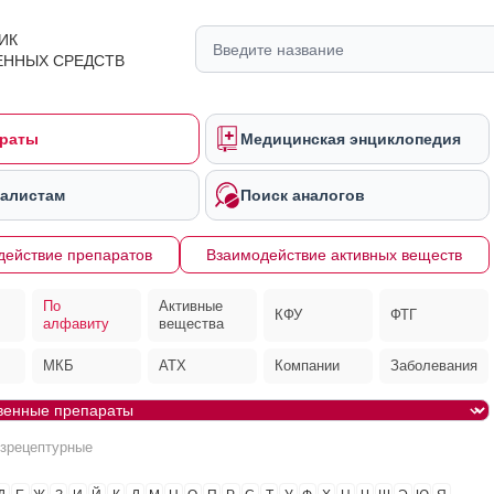
ИК
ЕННЫХ СРЕДСТВ
раты
Медицинская энциклопедия
алистам
Поиск аналогов
действие препаратов
Взаимодействие активных веществ
По
Активные
КФУ
ФТГ
алфавиту
вещества
МКБ
АТХ
Компании
Заболевания
езрецептурные