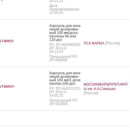
30.01.23
Дата
переоформления:
15.09.25
А­эро­золь для ин­га­
ляций до­зиро­ван­
ный 100 мкг/до­за:
бал­ло­ны 90 или
120 доз
утамол
(Россия)
ПСК ФАРМА
РУ: ЛП-№(008308)-
(РГ-RU) от
26.12.24
Предыдущий РУ:
ЛП-006680
А­эро­золь для ин­га­
ляций до­зиро­ван­
ный 100 мкг/1 до­за:
бал­лон 200 доз
МОСХИМФАРМПРЕПАРАТ
утамол-
РУ: ЛП-№(010127)-
Ы им. Н.А.Семашко
(РГ-RU) от
(Россия)
14.05.25
Предыдущий РУ:
ЛП-002064