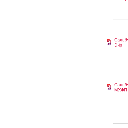
Сальб
Эйр
Сальб
МХФП