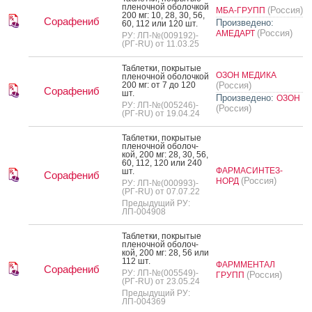
пле­ноч­ной обо­лоч­кой
(Россия)
МБА-ГРУПП
200 мг: 10, 28, 30, 56,
Сорафениб
Произведено:
60, 112 или 120 шт.
(Россия)
АМЕДАРТ
РУ: ЛП-№(009192)-
(РГ-RU) от 11.03.25
Таб­летки, пок­ры­тые
ОЗОН МЕДИКА
пле­ноч­ной обо­лоч­кой
200 мг: от 7 до 120
(Россия)
Сорафениб
шт.
Произведено:
ОЗОН
РУ: ЛП-№(005246)-
(Россия)
(РГ-RU) от 19.04.24
Таб­летки, пок­ры­тые
пле­ноч­ной обо­лоч­
кой, 200 мг: 28, 30, 56,
60, 112, 120 или 240
ФАРМАСИНТЕЗ-
шт.
Сорафениб
(Россия)
НОРД
РУ: ЛП-№(000993)-
(РГ-RU) от 07.07.22
Предыдущий РУ:
ЛП-004908
Таб­летки, пок­ры­тые
пле­ноч­ной обо­лоч­
кой, 200 мг: 28, 56 или
112 шт.
ФАРММЕНТАЛ
Сорафениб
РУ: ЛП-№(005549)-
(Россия)
ГРУПП
(РГ-RU) от 23.05.24
Предыдущий РУ:
ЛП-004369