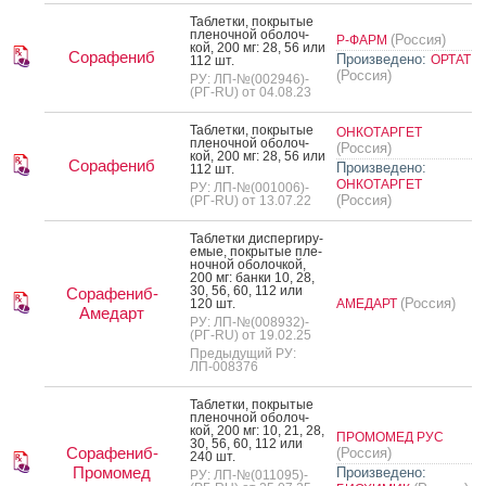
Таб­летки, пок­ры­тые
пле­ноч­ной обо­лоч­
(Россия)
Р-ФАРМ
кой, 200 мг: 28, 56 или
Сорафениб
Произведено:
ОРТАТ
112 шт.
(Россия)
РУ: ЛП-№(002946)-
(РГ-RU) от 04.08.23
Таб­летки, пок­ры­тые
ОНКОТАРГЕТ
пле­ноч­ной обо­лоч­
(Россия)
кой, 200 мг: 28, 56 или
Сорафениб
Произведено:
112 шт.
ОНКОТАРГЕТ
РУ: ЛП-№(001006)-
(Россия)
(РГ-RU) от 13.07.22
Таб­летки дис­перги­ру­
емые, пок­ры­тые пле­
ноч­ной обо­лоч­кой,
200 мг: бан­ки 10, 28,
30, 56, 60, 112 или
Сорафениб-
(Россия)
120 шт.
АМЕДАРТ
Амедарт
РУ: ЛП-№(008932)-
(РГ-RU) от 19.02.25
Предыдущий РУ:
ЛП-008376
Таб­летки, пок­ры­тые
пле­ноч­ной обо­лоч­
кой, 200 мг: 10, 21, 28,
ПРОМОМЕД РУС
30, 56, 60, 112 или
Сорафениб-
(Россия)
240 шт.
Промомед
Произведено:
РУ: ЛП-№(011095)-