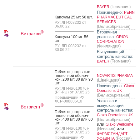
(Германия)
BAYER
Произведено:
PENN
Кап­су­лы 25 мг: 56 шт.
PHARMACEUTICAL
SERVICES
РУ: ЛП-008232 от
06.06.22
(Великобритания)
Вторичная
®
Витракви
упаковка:
Кап­су­лы 100 мг: 56
ORION
шт.
CORPORATION
РУ: ЛП-008232 от
(Финляндия)
30.06.22
Выпускающий
контроль качества:
(Германия)
BAYER
Таб­летки, пок­ры­тые
пле­ноч­ной обо­лоч­
NOVARTIS PHARMA
кой, 200 мг: 30 или 90
(Швейцария)
шт.
Произведено:
Glaxo
РУ: ЛП-№(010076)-
Operations UK
(РГ-RU) от 07.05.25
(Великобритания)
Предыдущий РУ:
Упаковка и
ЛСР-008805/10
®
выпускающий
Вотриент
контроль качества:
Таб­летки, пок­ры­тые
Glaxo Operations UK
пле­ноч­ной обо­лоч­
кой, 400 мг: 30 или 60
(Великобритания)
шт.
или
Glaxo Wellcome
РУ: ЛП-№(010076)-
или
(Испания)
(РГ-RU) от 07.05.25
ФАРМСТАНДАРТ-
Предыдущий РУ:
(Россия)
УфаВИТА