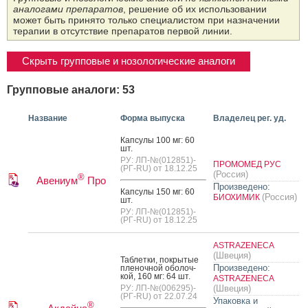
аналогами препаратов
, решение об их использовании
может быть принято только специалистом при назначении
терапии в отсутствие препаратов первой линии.
Скрыть групповые и нозологические аналоги
Групповые аналоги: 53
Название
Форма выпуска
Владелец рег. уд.
Кап­су­лы 100 мг: 60
шт.
РУ: ЛП-№(012851)-
ПРОМОМЕД РУС
(РГ-RU) от 18.12.25
(Россия)
®
Авениум
Про
Произведено:
Кап­су­лы 150 мг: 60
(Россия)
БИОХИМИК
шт.
РУ: ЛП-№(012851)-
(РГ-RU) от 18.12.25
ASTRAZENECA
(Швеция)
Таб­летки, пок­ры­тые
Произведено:
пле­ноч­ной обо­лоч­
кой, 160 мг: 64 шт.
ASTRAZENECA
РУ: ЛП-№(006295)-
(Швеция)
(РГ-RU) от 22.07.24
Упаковка и
®