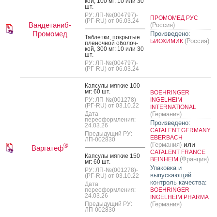
кой, 100 мг: 10 или 30
шт.
РУ: ЛП-№(004797)-
ПРОМОМЕД РУС
(РГ-RU) от 06.03.24
Вандетаниб-
(Россия)
Промомед
Произведено:
Таб­летки, пок­ры­тые
(Россия)
БИОХИМИК
пле­ноч­ной обо­лоч­
кой, 300 мг: 10 или 30
шт.
РУ: ЛП-№(004797)-
(РГ-RU) от 06.03.24
Кап­су­лы мяг­кие 100
мг: 60 шт.
BOEHRINGER
РУ: ЛП-№(001278)-
INGELHEIM
(РГ-RU) от 03.10.22
INTERNATIONAL
Дата
(Германия)
переоформления:
Произведено:
24.03.26
CATALENT GERMANY
Предыдущий РУ:
EBERBACH
ЛП-002830
или
(Германия)
®
Варгатеф
CATALENT FRANCE
Кап­су­лы мяг­кие 150
(Франция)
BEINHEIM
мг: 60 шт.
Упаковка и
РУ: ЛП-№(001278)-
выпускающий
(РГ-RU) от 03.10.22
контроль качества:
Дата
переоформления:
BOEHRINGER
24.03.26
INGELHEIM PHARMA
Предыдущий РУ:
(Германия)
ЛП-002830