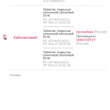
ЛСР-008805/10
Таб­летки, пок­ры­тые
пле­ноч­ной обо­лоч­кой
20 мг
РУ: ЛП-№(013421)-
(РГ-RU) от 03.02.26
Таб­летки, пок­ры­тые
(Россия)
АксельФарм
пле­ноч­ной обо­лоч­кой
Произведено:
40 мг
Кабозантиниб
ОНКОТАРГЕТ
РУ: ЛП-№(013421)-
(Россия)
(РГ-RU) от 03.02.26
Таб­летки, пок­ры­тые
пле­ноч­ной обо­лоч­кой
60 мг
РУ: ЛП-№(013421)-
(РГ-RU) от 03.02.26
Реклама