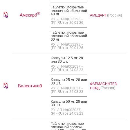
Таб­летки, пок­ры­тые
пле­ноч­ной обо­лоч­кой
®
40 мг
Амекарб
(Россия)
АМЕДАРТ
РУ: ЛП-№(013293)-
(РГ-RU) от 20.01.26
Таб­летки, пок­ры­тые
пле­ноч­ной обо­лоч­кой
60 мг
РУ: ЛП-№(013293)-
(РГ-RU) от 20.01.26
Кап­су­лы 12.5 мг: 28
или 30 шт.
РУ: ЛП-№(002037)-
(РГ-RU) от 24.03.23
Кап­су­лы 25 мг: 28 или
30 шт.
ФАРМАСИНТЕЗ-
Валеотиниб
(Россия)
РУ: ЛП-№(002037)-
НОРД
(РГ-RU) от 24.03.23
Кап­су­лы 50 мг: 28 или
30 шт.
РУ: ЛП-№(002037)-
(РГ-RU) от 24.03.23
Таб­летки, пок­ры­тые
пле­ноч­ной обо­лоч­