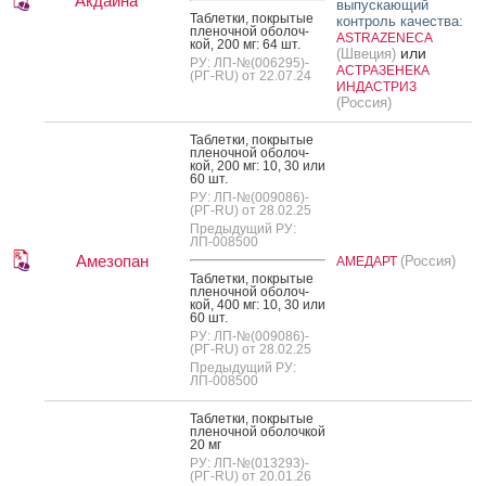
Акдайна
выпускающий
Таб­летки, пок­ры­тые
контроль качества:
пле­ноч­ной обо­лоч­
ASTRAZENECA
кой, 200 мг: 64 шт.
или
(Швеция)
РУ: ЛП-№(006295)-
АСТРАЗЕНЕКА
(РГ-RU) от 22.07.24
ИНДАСТРИЗ
(Россия)
Таб­летки, пок­ры­тые
пле­ноч­ной обо­лоч­
кой, 200 мг: 10, 30 или
60 шт.
РУ: ЛП-№(009086)-
(РГ-RU) от 28.02.25
Предыдущий РУ:
ЛП-008500
Амезопан
(Россия)
АМЕДАРТ
Таб­летки, пок­ры­тые
пле­ноч­ной обо­лоч­
кой, 400 мг: 10, 30 или
60 шт.
РУ: ЛП-№(009086)-
(РГ-RU) от 28.02.25
Предыдущий РУ:
ЛП-008500
Таб­летки, пок­ры­тые
пле­ноч­ной обо­лоч­кой
20 мг
РУ: ЛП-№(013293)-
(РГ-RU) от 20.01.26