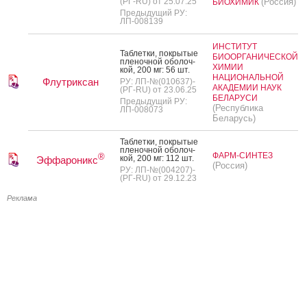
(РГ-RU) от 25.07.25
(Россия)
БИОХИМИК
Предыдущий РУ:
ЛП-008139
ИНСТИТУТ
Таб­летки, пок­ры­тые
БИООРГАНИЧЕСКОЙ
пле­ноч­ной обо­лоч­
ХИМИИ
кой, 200 мг: 56 шт.
НАЦИОНАЛЬНОЙ
Флутриксан
РУ: ЛП-№(010637)-
АКАДЕМИИ НАУК
(РГ-RU) от 23.06.25
БЕЛАРУСИ
Предыдущий РУ:
(Республика
ЛП-008073
Беларусь)
Таб­летки, пок­ры­тые
пле­ноч­ной обо­лоч­
ФАРМ-СИНТЕЗ
®
кой, 200 мг: 112 шт.
Эффароникс
(Россия)
РУ: ЛП-№(004207)-
(РГ-RU) от 29.12.23
Реклама