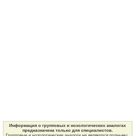
Информация о групповых и нозологических аналогах
предназначена только для специалистов.
Групповые и нозологические аналоги
не являются полными