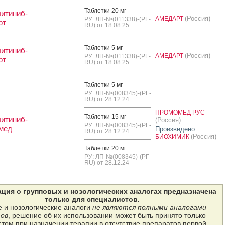
Таб­летки 20 мг
итиниб-
(Россия)
АМЕДАРТ
РУ: ЛП-№(011338)-(РГ-
рт
RU) от 18.08.25
Таб­летки 5 мг
итиниб-
(Россия)
АМЕДАРТ
РУ: ЛП-№(011338)-(РГ-
рт
RU) от 18.08.25
Таб­летки 5 мг
РУ: ЛП-№(008345)-(РГ-
RU) от 28.12.24
ПРОМОМЕД РУС
Таб­летки 15 мг
итиниб-
(Россия)
РУ: ЛП-№(008345)-(РГ-
мед
Произведено:
RU) от 28.12.24
(Россия)
БИОХИМИК
Таб­летки 20 мг
РУ: ЛП-№(008345)-(РГ-
RU) от 28.12.24
ция о групповых и нозологических аналогах предназначена
только для специалистов.
 и нозологические аналоги
не являются полными аналогами
ов
, решение об их использовании может быть принято только
том при назначении терапии в отсутствие препаратов первой