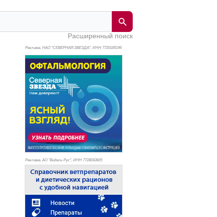
Расширенный поиск
Реклама. НАО "СЕВЕРНАЯ ЗВЕЗДА", ИНН 772
0185196
Реклама. АО "Видаль Рус", ИНН 772
8043605