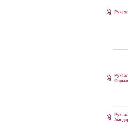
Руксо
Руксо
Фарма
Руксол
Амеда