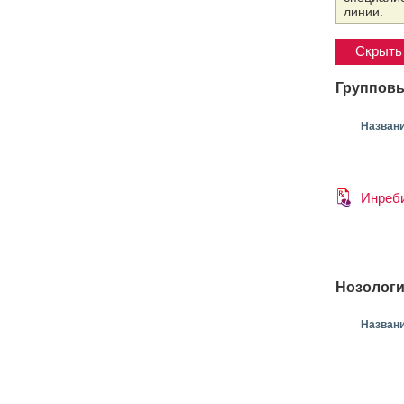
линии.
Скрыть 
Групповы
Назван
Инреб
Нозологи
Назван