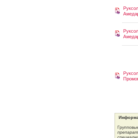
Руксол
Амеда
Руксол
Амеда
Руксол
Промо
Информа
Групповые
препарат
специалис