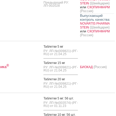
Предыдущий РУ:
(Швейцария)
STEIN
ЛП-002028
или
СКОПИНФАРМ
(Россия)
Выпускающий
контроль качества:
NOVARTIS PHARMA
(Швейцария)
STEIN
или
СКОПИНФАРМ
(Россия)
Таб­летки 5 мг
РУ: ЛП-№(009821)-(РГ-
RU) от 21.04.25
Таб­летки 15 мг
®
лика
(Россия)
БИОКАД
РУ: ЛП-№(009821)-(РГ-
RU) от 21.04.25
Таб­летки 20 мг
РУ: ЛП-№(009821)-(РГ-
RU) от 21.04.25
Таб­летки 5 мг: 56 шт.
РУ: ЛП-№(003574)-(РГ-
RU) от 01.11.23
Таб­летки 10 мг: 56 шт.