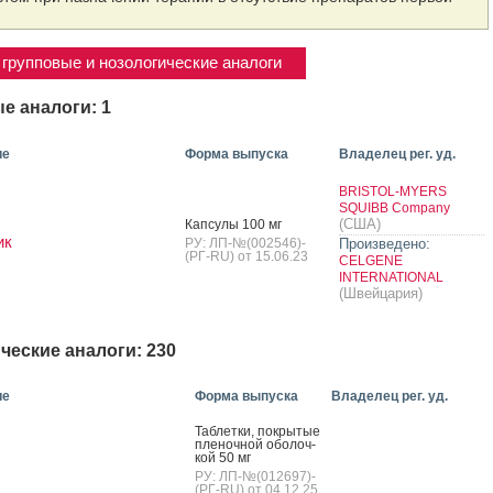
групповые и нозологические аналоги
е аналоги: 1
ие
Форма выпуска
Владелец рег. уд.
BRISTOL-MYERS
SQUIBB Company
(США)
Кап­су­лы 100 мг
ик
РУ: ЛП-№(002546)-
Произведено:
(РГ-RU) от 15.06.23
CELGENE
INTERNATIONAL
(Швейцария)
ческие аналоги: 230
ие
Форма выпуска
Владелец рег. уд.
Таб­летки, пок­ры­тые
пле­ноч­ной обо­лоч­
кой 50 мг
РУ: ЛП-№(012697)-
(РГ-RU) от 04.12.25