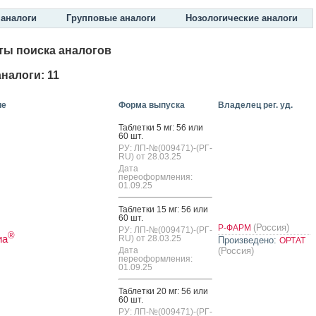
аналоги
Групповые аналоги
Нозологические аналоги
ты поиска аналогов
налоги: 11
ие
Форма выпуска
Владелец рег. уд.
Таб­летки 5 мг: 56 или
60 шт.
РУ: ЛП-№(009471)-(РГ-
RU) от 28.03.25
Дата
переоформления:
01.09.25
Таб­летки 15 мг: 56 или
60 шт.
(Россия)
Р-ФАРМ
РУ: ЛП-№(009471)-(РГ-
®
иа
RU) от 28.03.25
Произведено:
ОРТАТ
Дата
(Россия)
переоформления:
01.09.25
Таб­летки 20 мг: 56 или
60 шт.
РУ: ЛП-№(009471)-(РГ-