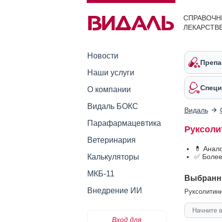
СПРАВОЧН
ЛЕКАРСТВ
Новости
Препа
Наши услуги
Специ
О компании
Видаль БОКС
Видаль
Парафармацевтика
Руксоли
Ветеринария
💊 Анал
Калькуляторы
✅ Более
МКБ-11
Выбранн
Внедрение ИИ
Руксолитини
Вход для