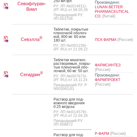
250 мл фл.
Произведено:
Севофлуран-
РУ: ЛП-№(014811)-
LUNAN BETTER
Виал
(РГ-RU) от 08.05.26
PHARMACEUTICAL
Предыдущий РУ:
(Китай)
CO.
ЛП-003706
Таб­летки, пок­ры­тые
пле­ноч­ной обо­лоч­
кой, 800 мг: 60 или
®
Севэлла
(Россия)
ПСК ФАРМА
180 шт.
РУ: ЛП-№(001238)-
(РГ-RU) от 21.09.22
Таб­летки ки­шеч­но­
рас­тво­римые, пок­ры­
ФАРМСИНТЕЗ
тые пле­ноч­ной обо­
(Россия)
лоч­кой, 60 мг: 50 шт.
®
Сегидрин
Произведено:
РУ: ЛП-№(007673)-
(РГ-RU) от 14.11.24
ФАРМПРОЕКТ
(Россия)
Предыдущий РУ: Р
N003061/01
Рас­твор для под­
кожно­го вве­дения
0.25 мг/до­за
РУ: ЛП-№(014579)-
(РГ-RU) от 22.04.26
Предыдущий РУ:
ЛП-008872
(Россия)
Р-ФАРМ
Рас­твор для под­