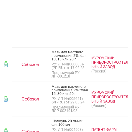
Мазь для мес­тно­го
при­мене­ния 2%: фл.
МУРОМСКИЙ
10, 15 или 20 г
ПРИБОРОСТРОИТЕЛ
Себозол
РУ: ЛП-№(008885)-
ЬНЫЙ ЗАВОД
(РГ-RU) от 17.02.25
(Россия)
Предыдущий РУ:
ЛП-001218
Мазь для на­руж­но­го
при­мене­ния 2%: ту­ба
МУРОМСКИЙ
15, 30 или 50 г
ПРИБОРОСТРОИТЕЛ
Себозол
РУ: ЛП-№(005621)-
ЬНЫЙ ЗАВОД
(РГ-RU) от 29.05.24
(Россия)
Предыдущий РУ:
ЛСР-002191/08
Шам­пунь 20 мг/мл:
фл. 100 мл
РУ: ЛП-№(004963)-
ПАТЕНТ-ФАРМ
Себозол