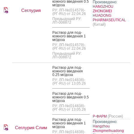
кожно­го вве­дения 0.5
Произведено:
мг/до­за
HANGZHOU
Сеглурия
РУ: ЛП-№(014579)-
ZHONGMEI
(РГ-RU) от 22.04.26
HUADONG
Предыдущий РУ:
PHARMASEUTICAL
ЛП-008872
(Китай)
Рас­твор для под­
кожно­го вве­дения 1
мг/до­за
РУ: ЛП-№(014579)-
(РГ-RU) от 22.04.26
Предыдущий РУ:
ЛП-008872
Рас­твор для под­
кожно­го вве­дения
0.25 мг/до­за
РУ: ЛП-№(014838)-
(РГ-RU) от 13.05.26
Рас­твор для под­
кожно­го вве­дения 0.5
мг/до­за
РУ: ЛП-№(014838)-
(РГ-RU) от 13.05.26
(Россия)
Р-ФАРМ
Рас­твор для под­
Произведено:
кожно­го вве­дения 1
Hangzhou
мг/до­за
Сеглурия Слим
Zhongmeihuadong
РУ: ЛП-№(014838)-