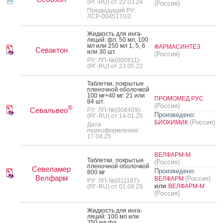
(РГ-RU) от 22.03.24
(Россия)
Предыдущий РУ:
ЛСР-004517/10
Жид­кость для ин­га­
ляций: фл. 50 мл, 100
мл или 250 мл 1, 5, 6
ФАРМАСИНТЕЗ
Севактон
или 30 шт.
(Россия)
РУ: ЛП-№(000811)-
(РГ-RU) от 23.05.22
Таб­летки, пок­ры­тые
пле­ноч­ной обо­лоч­кой
100 мг+40 мг: 21 или
ПРОМОМЕД РУС
84 шт.
(Россия)
®
Севальвео
РУ: ЛП-№(008409)-
Произведено:
(РГ-RU) от 14.01.25
(Россия)
БИОХИМИК
Дата
переоформления:
17.04.25
ВЕЛФАРМ-М
Таб­летки, пок­ры­тые
(Россия)
пле­ноч­ной обо­лоч­кой
Севеламер
Произведено:
800 мг
Велфарм
(Россия)
ВЕЛФАРМ
РУ: ЛП-№(011167)-
или
ВЕЛФАРМ-М
(РГ-RU) от 01.08.25
(Россия)
Жид­кость для ин­га­
ляций: 100 мл или
250 мл фл.