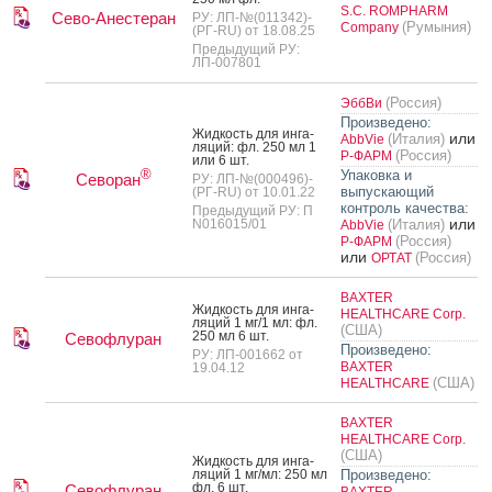
S.C. ROMPHARM
Сево-Анестеран
РУ: ЛП-№(011342)-
(Румыния)
Company
(РГ-RU) от 18.08.25
Предыдущий РУ:
ЛП-007801
(Россия)
ЭббВи
Произведено:
Жид­кость для ин­га­
или
(Италия)
AbbVie
ляций: фл. 250 мл 1
(Россия)
Р-ФАРМ
или 6 шт.
®
Упаковка и
Севоран
РУ: ЛП-№(000496)-
выпускающий
(РГ-RU) от 10.01.22
контроль качества:
Предыдущий РУ: П
или
N016015/01
(Италия)
AbbVie
(Россия)
Р-ФАРМ
или
(Россия)
ОРТАТ
BAXTER
Жид­кость для ин­га­
HEALTHCARE Corp.
ляций 1 мг/1 мл: фл.
(США)
250 мл 6 шт.
Севофлуран
Произведено:
РУ: ЛП-001662 от
BAXTER
19.04.12
(США)
HEALTHCARE
BAXTER
HEALTHCARE Corp.
(США)
Жид­кость для ин­га­
ляций 1 мг/мл: 250 мл
Произведено:
фл. 6 шт.
Севофлуран
BAXTER