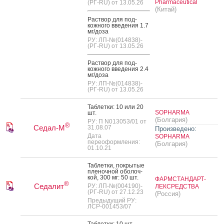
Pharmaceutical
(РГ-RU) от 13.05.26
(Китай)
Рас­твор для под­
кожно­го вве­дения 1.7
мг/до­за
РУ: ЛП-№(014838)-
(РГ-RU) от 13.05.26
Рас­твор для под­
кожно­го вве­дения 2.4
мг/до­за
РУ: ЛП-№(014838)-
(РГ-RU) от 13.05.26
Таб­летки: 10 или 20
SOPHARMA
шт.
(Болгария)
РУ: П N013053/01 от
®
Седал-М
31.08.07
Произведено:
Дата
SOPHARMA
переоформления:
(Болгария)
01.10.21
Таб­летки, пок­ры­тые
пле­ноч­ной обо­лоч­
кой, 300 мг: 50 шт.
ФАРМСТАНДАРТ-
®
Седалит
РУ: ЛП-№(004190)-
ЛЕКСРЕДСТВА
(РГ-RU) от 27.12.23
(Россия)
Предыдущий РУ:
ЛСР-001453/07
Таб­летки: 10 шт.