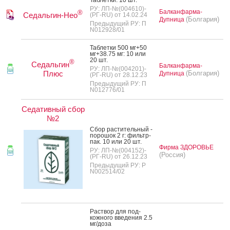
РУ: ЛП-№(004610)-
Балканфарма-
®
Седальгин-Нео
(РГ-RU) от 14.02.24
(Болгария)
Дупница
Предыдущий РУ: П
N012928/01
Таб­летки 500 мг+50
мг+38.75 мг: 10 или
20 шт.
®
Седальгин
Балканфарма-
РУ: ЛП-№(004201)-
Плюс
(Болгария)
Дупница
(РГ-RU) от 28.12.23
Предыдущий РУ: П
N012776/01
Седативный сбор
№2
Сбор рас­ти­тель­ный -
по­рошок 2 г: филь­тр-
пак. 10 или 20 шт.
Фирма ЗДОРОВЬЕ
РУ: ЛП-№(004152)-
(Россия)
(РГ-RU) от 26.12.23
Предыдущий РУ: Р
N002514/02
Рас­твор для под­
кожно­го вве­дения 2.5
мг/до­за