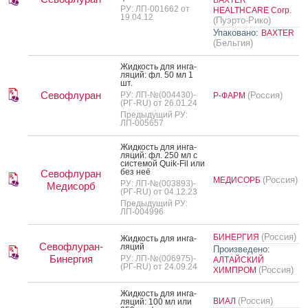
РУ: ЛП-001662 от
HEALTHCARE Corp.
19.04.12
(Пуэрто-Рико)
Упаковано:
BAXTER
(Бельгия)
Жид­кость для ин­га­
ляций: фл. 50 мл 1
шт.
Севофлуран
РУ: ЛП-№(004430)-
(Россия)
Р-ФАРМ
(РГ-RU) от 26.01.24
Предыдущий РУ:
ЛП-005657
Жид­кость для ин­га­
ляций: фл. 250 мл с
сис­те­мой Quik-Fil или
без неё
Севофлуран
(Россия)
МЕДИСОРБ
РУ: ЛП-№(003893)-
Медисорб
(РГ-RU) от 04.12.23
Предыдущий РУ:
ЛП-004996
(Россия)
БИНЕРГИЯ
Жид­кость для ин­га­
Севофлуран-
ляций
Произведено:
Бинергия
РУ: ЛП-№(006975)-
АЛТАЙСКИЙ
(РГ-RU) от 24.09.24
(Россия)
ХИМПРОМ
Жид­кость для ин­га­
(Россия)
ВИАЛ
ляций: 100 мл или