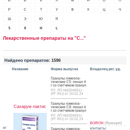
И
Й
К
Л
М
Н
О
П
Р
С
Т
У
Ф
Х
Ц
Ч
Ш
Э
Ю
Я
5
9
H
L
Лекарственные препараты на "С..."
Найдено препаратов:
1596
Название
Форма выпуска
Владелец рег. уд.
Гра­нулы го­ме­опа­
тичес­кие C5: пе­нал 4
г со счет­чи­ком гра­нул
РУ: ЛП-№(004691)-
(РГ-RU) от 20.02.24
Гра­нулы го­ме­опа­
Сахарум лактис
тичес­кие C9: пе­нал 4
г со счет­чи­ком гра­нул
РУ: ЛП-№(004691)-
(РГ-RU) от 20.02.24
(Франция)
BOIRON
контакты:
МГ
Гра­нулы го­ме­опа­