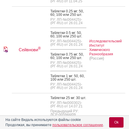
(РГ-RU) от 11.04.25
Таб­летки 0.25 мг: 50,
60, 100 или 250 шт.
РУ: ЛП-№(004425)-
(РГ-RU) от 26.01.24
Таб­летки 0.5 мг: 50,
60, 100 или 250 шт.
РУ: ЛП-№(004425)-
Исследовательский
(РГ-RU) от 26.01.24
Институт
®
Сейвнови
Химического
Разнообразия
Таб­летки 0.75 мг: 50,
60, 100 или 250 шт.
(Россия)
РУ: ЛП-№(004425)-
(РГ-RU) от 26.01.24
Таб­летки 1 мг: 50, 60,
100 или 250 шт.
РУ: ЛП-№(004425)-
(РГ-RU) от 26.01.24
Таб­летки 25 мг: 30 шт.
РУ: ЛП-№(000302)-
(РГ-RU) от 14.07.21
Предыдущий РУ:
ЛСР-005944/09
На сайте Видаль используются файлы cookie
Ok
Таб­летки 50 мг: 30 шт.
Продолжая, вы принимаете
пользовательское соглашение
.