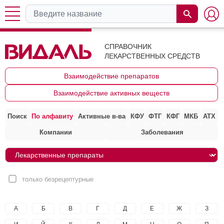
СПРАВОЧНИК
ЛЕКАРСТВЕННЫХ СРЕДСТВ
Взаимодействие препаратов
Взаимодействие активных веществ
Поиск
По алфавиту
Активные в-ва
КФУ
ФТГ
КФГ
МКБ
АТХ
Компании
Заболевания
только безрецептурные
А
Б
В
Г
Д
Е
Ж
З