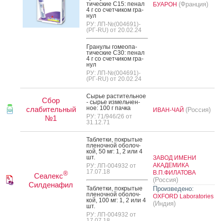
тичес­кие C15: пе­нал
(Франция)
БУАРОН
4 г со счет­чи­ком гра­
нул
РУ: ЛП-№(004691)-
(РГ-RU) от 20.02.24
Гра­нулы го­ме­опа­
тичес­кие C30: пе­нал
4 г со счет­чи­ком гра­
нул
РУ: ЛП-№(004691)-
(РГ-RU) от 20.02.24
Сырье рас­ти­тель­ное
Сбор
- сырье из­мель­чен­
ное: 100 г пач­ка
слабительный
(Россия)
ИВАН-ЧАЙ
РУ: 71/946/26 от
№1
31.12.71
Таб­летки, пок­ры­тые
пле­ноч­ной обо­лоч­
кой, 50 мг: 1, 2 или 4
шт.
ЗАВОД ИМЕНИ
АКАДЕМИКА
РУ: ЛП-004932 от
17.07.18
В.П.ФИЛАТОВА
®
Сеалекс
(Россия)
Силденафил
Таб­летки, пок­ры­тые
Произведено:
пле­ноч­ной обо­лоч­
OXFORD Laboratories
кой, 100 мг: 1, 2 или 4
(Индия)
шт.
РУ: ЛП-004932 от
17.07.18